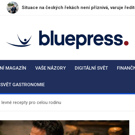
ituace na českých řekách není příznivá, varuje ředitel Povodí Vl
BluePress.cz
Seriózní průvodce moderním životem
NÍ MAGAZÍN
VAŠE NÁZORY
DIGITÁLNÍ SVĚT
FINANČ
SVĚT GASTRONOMIE
 levné recepty pro celou rodinu