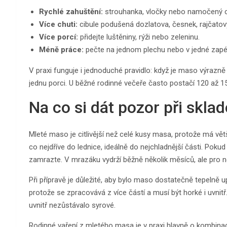
Rychlé zahuštění:
strouhanka, vločky nebo namočený c
Více chuti:
cibule podušená dozlatova, česnek, rajčatový
Více porcí:
přidejte luštěniny, rýži nebo zeleninu.
Méně práce:
pečte na jednom plechu nebo v jedné zapé
V praxi funguje i jednoduché pravidlo: když je maso výrazn
jednu porci. U běžné rodinné večeře často postačí 120 až 
Na co si dát pozor při sklad
Mleté maso je citlivější než celé kusy masa, protože má vět
co nejdříve do lednice, ideálně do nejchladnější části. Poku
zamrazte. V mrazáku vydrží běžně několik měsíců, ale pro ne
Při přípravě je důležité, aby bylo maso dostatečně tepelně
protože se zpracovává z více částí a musí být horké i uvnitř
uvnitř nezůstávalo syrové.
Rodinné vaření z mletého masa je v praxi hlavně o kombinaci 