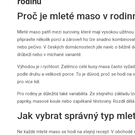
rodinu
Proč je mleté maso v rodinn
Mleté maso patří mezi suroviny, které mají vysokou užitnou
připravíte několik porcí a zároveň ho lze snadno kombinovat 
nebo pečivo. V českých domácnostech jde navíc o běžně dos
drůbeží nebo v míchané variantě.
Výhodou je i rychlost. Zatímco celé kusy masa často vyžad
podle druhu a velikosti porce. To je důvod, proč se hodí na
pro více lidí.
Pro rodiny je důležitá také variabilita. Ze stejného základu
papriky, masové koule nebo zapékané těstoviny. Rozdíl dělá
Jak vybrat správný typ ml
Ne každé mleté maso se hodí na stejný recept. V obchodě s