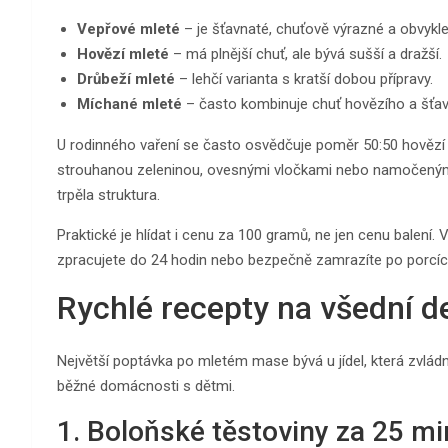
Vepřové mleté
– je šťavnaté, chuťově výrazné a obvykle 
Hovězí mleté
– má plnější chuť, ale bývá sušší a dražší.
Drůbeží mleté
– lehčí varianta s kratší dobou přípravy.
Míchané mleté
– často kombinuje chuť hovězího a šťa
U rodinného vaření se často osvědčuje poměr 50:50 hovězí 
strouhanou zeleninou, ovesnými vločkami nebo namočeným 
trpěla struktura.
Praktické je hlídat i cenu za 100 gramů, ne jen cenu balení. 
zpracujete do 24 hodin nebo bezpečně zamrazíte po porcíc
Rychlé recepty na všední d
Největší poptávka po mletém mase bývá u jídel, která zvládnet
běžné domácnosti s dětmi.
1. Boloňské těstoviny za 25 mi