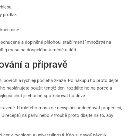
hleba.
 protlak.
kací míse.
ě ochucené a doplněné přílohou, stačí menší množství na
150 g masa na dospělého a méně u dětí.
ování a přípravě
ší povrch a rychleji podléhá zkáze. Po nákupu ho proto dejte
d ho neplánujete použít tentýž den, rozdělte ho na porce a
jlepší chuť je vhodné spotřebovat ho dříve.
 upravené. U mletého masa se nevyplácí podceňovat propečení,
. U receptů na pánvi nebo v troubě proto dbejte na to, aby
ceny, rychlosti a univerzálnosti. Kdo si osvojí několik