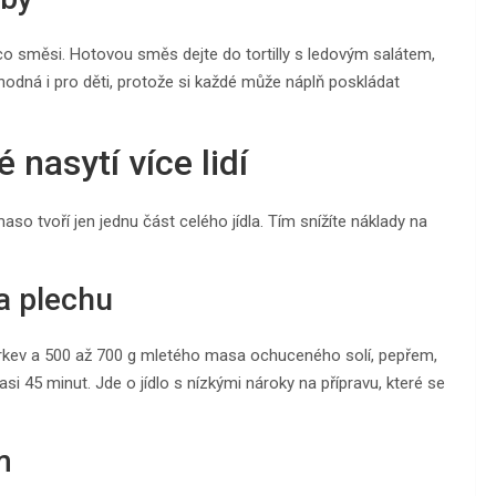
aco směsi. Hotovou směs dejte do tortilly s ledovým salátem,
vhodná i pro děti, protože si každé může náplň poskládat
 nasytí více lidí
maso tvoří jen jednu část celého jídla. Tím snížíte náklady na
a plechu
 mrkev a 500 až 700 g mletého masa ochuceného solí, pepřem,
i 45 minut. Jde o jídlo s nízkými nároky na přípravu, které se
m