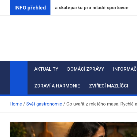
Skip
INFO přehled
ho pumptracku a skateparku pro mladé sportovce
S
to
content
AKTUALITY
DOMÁCÍ ZPRÁVY
INFORMAČ
ZDRAVÍ A HARMONIE
ZVÍŘECÍ MAZLÍČCI
Home
Svět gastronomie
Co uvařit z mletého masa: Rychlé a