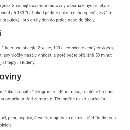
é jídlo. Smíchejte uvařené těstoviny s osmaženým mletým
nut při 180 °C. Pokud přidáte cuketu nebo špenát, zvýšíte
je praktický i pro druhý den do práce nebo do školy.
i
 Do 1 kg masa přidejte 2 vejce, 100 g jemných ovesných vloček,
t, aby vločky nasály vlhkost, a poté pečte přibližně 50 minut
íst teplý i studený.
roviny
ání. Pokud koupíte 1 kilogram mletého masa, rozdělte ho hned
 na omáčku a třetí zamrazte. Tím snížíte riziko zkažení a
 sůl, pepř, paprika, česnek, majoránka a kmín. Ušetříte tím čas
lnidla.