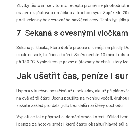
Zbytky těstovin se v tomto receptu promění v plnohodnotn
masem, rajčatovou omáčkou a trochou sýra. Zapékejte 20 mi
podíl zeleniny bez výrazného navýšení ceny. Tento typ jídla 
7. Sekaná s ovesnými vločkam
Sekaná je klasika, která dobře pracuje s levnějšími plnidly.
cibuli, česnek, hořčici a koření. Směs nechte 10 minut odstá
při 180 °C. Výsledkem je pevný a šťavnatý bochník, který lze j
Jak ušetřit čas, peníze i su
Úspora v kuchyni nezačíná až u pokladny, ale už při plánov
na dvě až tři části. Jednu použijte na rychlou večeři, druhou
získáte základ pro další jídlo bez další návštěvy obchodu.
Vyplatí se také připravit si domácí směs koření. Základ tvoří
i peníze za hotové směsi, které často obsahují hlavně sůl a p