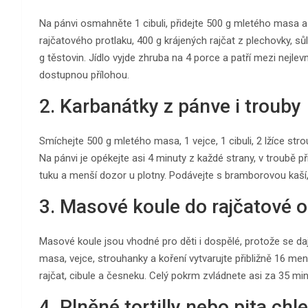
Na pánvi osmahněte 1 cibuli, přidejte 500 g mletého masa a 
rajčatového protlaku, 400 g krájených rajčat z plechovky, sů
g těstovin. Jídlo vyjde zhruba na 4 porce a patří mezi nejl
dostupnou přílohou.
2. Karbanátky z pánve i trouby
Smíchejte 500 g mletého masa, 1 vejce, 1 cibuli, 2 lžíce str
Na pánvi je opékejte asi 4 minuty z každé strany, v troubě p
tuku a menší dozor u plotny. Podávejte s bramborovou kaš
3. Masové koule do rajčatové
Masové koule jsou vhodné pro děti i dospělé, protože se daj
masa, vejce, strouhanky a koření vytvarujte přibližně 16 men
rajčat, cibule a česneku. Celý pokrm zvládnete asi za 35 min
4. Plněné tortilly nebo pita chl