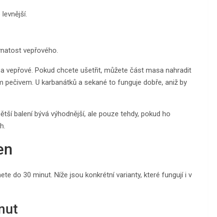
levnější.
vnatost vepřového.
a vepřové. Pokud chcete ušetřit, můžete část masa nahradit
pečivem. U karbanátků a sekané to funguje dobře, aniž by
Větší balení bývá výhodnější, ale pouze tehdy, pokud ho
h.
en
e do 30 minut. Níže jsou konkrétní varianty, které fungují i v
nut