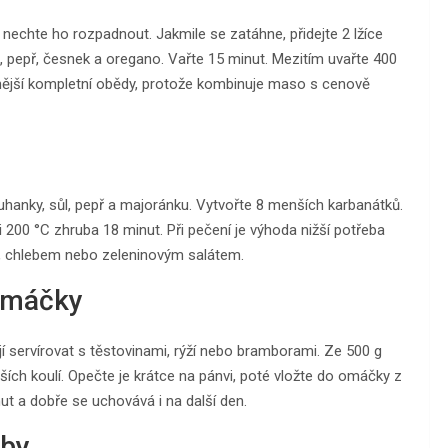
nechte ho rozpadnout. Jakmile se zatáhne, přidejte 2 lžíce
l, pepř, česnek a oregano. Vařte 15 minut. Mezitím uvařte 400
evnější kompletní obědy, protože kombinuje maso s cenově
ouhanky, sůl, pepř a majoránku. Vytvořte 8 menších karbanátků.
ři 200 °C zhruba 18 minut. Při pečení je výhoda nižší potřeba
í, chlebem nebo zeleninovým salátem.
 omáčky
í servírovat s těstovinami, rýží nebo bramborami. Ze 500 g
ších koulí. Opečte je krátce na pánvi, poté vložte do omáčky z
ut a dobře se uchovává i na další den.
eby