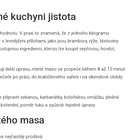
é kuchyni jistota
 hodnotu. V praxi to znamená, že z jednoho kilogramu
s levnějšími přílohami, jako jsou brambory, rýže, těstoviny
tupnou ingredienci, kterou lze koupit vepřovou, hovězí,
ují delší úpravu, mleté maso se propeče během 8 až 15 minut
 večeře po práci, do krabičkového vaření i na víkendové obědy
 lze připravit sekanou, karbanátky, boloňskou omáčku, plněné
 kořenění, poměr tuku a způsob tepelné úpravy.
etého masa
e nejčastěji prodává: