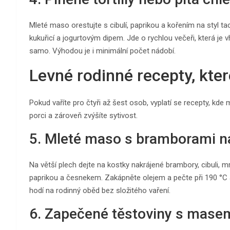
Mleté maso orestujte s cibulí, paprikou a kořením na styl t
kukuřicí a jogurtovým dipem. Jde o rychlou večeři, která je 
samo. Výhodou je i minimální počet nádobí.
Levné rodinné recepty, které
Pokud vaříte pro čtyři až šest osob, vyplatí se recepty, kde 
porci a zároveň zvýšíte sytivost.
5. Mleté maso s bramborami n
Na větší plech dejte na kostky nakrájené brambory, cibuli,
paprikou a česnekem. Zakápněte olejem a pečte při 190 °C as
hodí na rodinný oběd bez složitého vaření.
6. Zapečené těstoviny s mase