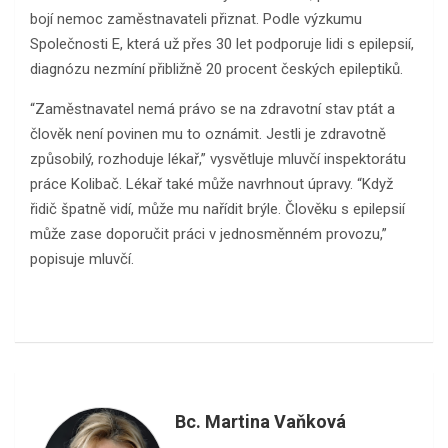
bojí nemoc zaměstnavateli přiznat. Podle výzkumu
Společnosti E, která už přes 30 let podporuje lidi s epilepsií,
diagnózu nezmíní přibližně 20 procent českých epileptiků.
“Zaměstnavatel nemá právo se na zdravotní stav ptát a
člověk není povinen mu to oznámit. Jestli je zdravotně
způsobilý, rozhoduje lékař,” vysvětluje mluvčí inspektorátu
práce Kolibač. Lékař také může navrhnout úpravy. “Když
řidič špatně vidí, může mu nařídit brýle. Člověku s epilepsií
může zase doporučit práci v jednosměnném provozu,”
popisuje mluvčí.
Bc. Martina Vaňková