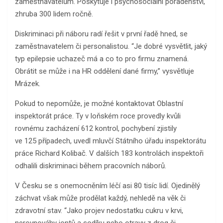
zaměstnavatelům. Poskytuje i psychosociální poradenství,
zhruba 300 lidem ročně.
Diskriminaci při náboru radí řešit v první řadě hned, se
zaměstnavatelem či personalistou. “Je dobré vysvětlit, jaký
typ epilepsie uchazeč má a co to pro firmu znamená.
Obrátit se může i na HR oddělení dané firmy,” vysvětluje
Mrázek.
Pokud to nepomůže, je možné kontaktovat Oblastní
inspektorát práce. Ty v loňském roce provedly kvůli
rovnému zacházení 612 kontrol, pochybení zjistily
ve 125 případech, uvedl mluvčí Státního úřadu inspektorátu
práce Richard Kolibač. V dalších 183 kontrolách inspektoři
odhalili diskriminaci během pracovních náborů.
V Česku se s onemocněním léčí asi 80 tisíc lidí. Ojedinělý
záchvat však může prodělat každý, nehledě na věk či
zdravotní stav. “Jako projev nedostatku cukru v krvi,
nerovnováhy iontů a sodíku nebo otravy z drog či