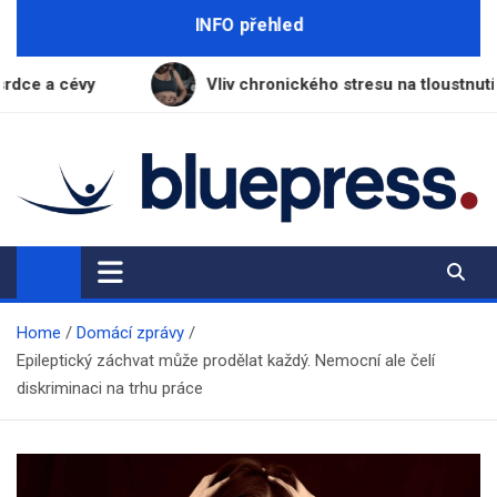
Skip
INFO přehled
to
content
Vliv chronického stresu na tloustnutí: Jak kortizol blo
BluePress.cz
Seriózní průvodce moderním životem
Home
Domácí zprávy
Epileptický záchvat může prodělat každý. Nemocní ale čelí
diskriminaci na trhu práce