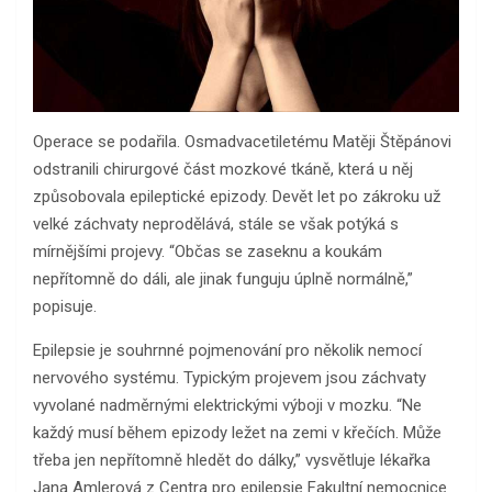
Operace se podařila. Osmadvacetiletému Matěji Štěpánovi
odstranili chirurgové část mozkové tkáně, která u něj
způsobovala epileptické epizody. Devět let po zákroku už
velké záchvaty neprodělává, stále se však potýká s
mírnějšími projevy. “Občas se zaseknu a koukám
nepřítomně do dáli, ale jinak funguju úplně normálně,”
popisuje.
Epilepsie je souhrnné pojmenování pro několik nemocí
nervového systému. Typickým projevem jsou záchvaty
vyvolané nadměrnými elektrickými výboji v mozku. “Ne
každý musí během epizody ležet na zemi v křečích. Může
třeba jen nepřítomně hledět do dálky,” vysvětluje lékařka
Jana Amlerová z Centra pro epilepsie Fakultní nemocnice