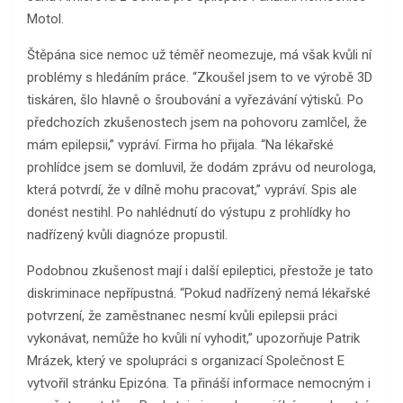
Motol.
Štěpána sice nemoc už téměř neomezuje, má však kvůli ní
problémy s hledáním práce. “Zkoušel jsem to ve výrobě 3D
tiskáren, šlo hlavně o šroubování a vyřezávání výtisků. Po
předchozích zkušenostech jsem na pohovoru zamlčel, že
mám epilepsii,” vypráví. Firma ho přijala. “Na lékařské
prohlídce jsem se domluvil, že dodám zprávu od neurologa,
která potvrdí, že v dílně mohu pracovat,” vypráví. Spis ale
donést nestihl. Po nahlédnutí do výstupu z prohlídky ho
nadřízený kvůli diagnóze propustil.
Podobnou zkušenost mají i další epileptici, přestože je tato
diskriminace nepřípustná. “Pokud nadřízený nemá lékařské
potvrzení, že zaměstnanec nesmí kvůli epilepsii práci
vykonávat, nemůže ho kvůli ní vyhodit,” upozorňuje Patrik
Mrázek, který ve spolupráci s organizací Společnost E
vytvořil stránku Epizóna. Ta přináší informace nemocným i