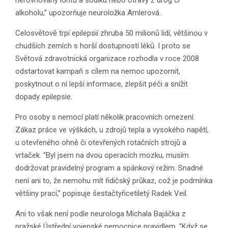
alkoholu,” upozorňuje neuroložka Amlerová.
Celosvětově trpí epilepsií zhruba 50 milionů lidí, většinou v
chudších zemích s horší dostupností léků. I proto se
Světová zdravotnická organizace rozhodla v roce 2008
odstartovat kampaň s cílem na nemoc upozornit,
poskytnout o ní lepší informace, zlepšit péči a snížit
dopady epilepsie.
Pro osoby s nemocí platí několik pracovních omezení.
Zákaz práce ve výškách, u zdrojů tepla a vysokého napětí,
u otevřeného ohně či otevřených rotačních strojů a
vrtaček. “Byl jsem na dvou operacích mozku, musím
dodržovat pravidelný program a spánkový režim. Snadné
není ani to, že nemohu mít řidičský průkaz, což je podmínka
většiny prací,” popisuje šestačtyřicetiletý Radek Veil.
Ani to však není podle neurologa Michala Bajáčka z
pražské Ústřední vojenské nemocnice pravidlem. “Když se