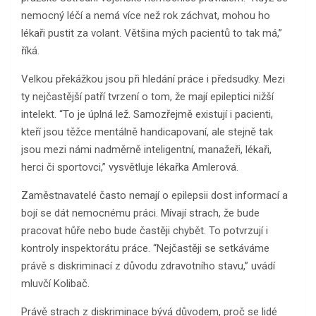
nemocný léčí a nemá více než rok záchvat, mohou ho
lékaři pustit za volant. Většina mých pacientů to tak má,”
říká.
Velkou překážkou jsou při hledání práce i předsudky. Mezi
ty nejčastější patří tvrzení o tom, že mají epileptici nižší
intelekt. “To je úplná lež. Samozřejmě existují i pacienti,
kteří jsou těžce mentálně handicapovaní, ale stejně tak
jsou mezi námi nadměrně inteligentní, manažeři, lékaři,
herci či sportovci,” vysvětluje lékařka Amlerová.
Zaměstnavatelé často nemají o epilepsii dost informací a
bojí se dát nemocnému práci. Mívají strach, že bude
pracovat hůře nebo bude častěji chybět. To potvrzují i
kontroly inspektorátu práce. “Nejčastěji se setkáváme
právě s diskriminací z důvodu zdravotního stavu,” uvádí
mluvčí Kolibač.
Právě strach z diskriminace bývá důvodem, proč se lidé