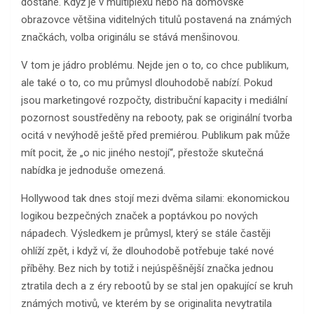
dostane. Když je v multiplexu nebo na domovské
obrazovce většina viditelných titulů postavená na známých
značkách, volba originálu se stává menšinovou.
V tom je jádro problému. Nejde jen o to, co chce publikum,
ale také o to, co mu průmysl dlouhodobě nabízí. Pokud
jsou marketingové rozpočty, distribuční kapacity i mediální
pozornost soustředěny na rebooty, pak se originální tvorba
ocitá v nevýhodě ještě před premiérou. Publikum pak může
mít pocit, že „o nic jiného nestojí“, přestože skutečná
nabídka je jednoduše omezená.
Hollywood tak dnes stojí mezi dvěma silami: ekonomickou
logikou bezpečných značek a poptávkou po nových
nápadech. Výsledkem je průmysl, který se stále častěji
ohlíží zpět, i když ví, že dlouhodobě potřebuje také nové
příběhy. Bez nich by totiž i nejúspěšnější značka jednou
ztratila dech a z éry rebootů by se stal jen opakující se kruh
známých motivů, ve kterém by se originalita nevytratila