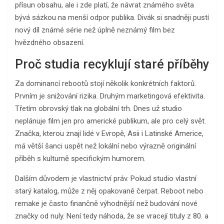
přísun obsahu, ale i zde platí, že návrat známého světa
bývá sázkou na menší odpor publika. Divák si snadněji pustí
nový díl známé série než úplně neznámý film bez
hvězdného obsazení.
Proč studia recyklují staré příběhy
Za dominancí rebootů stojí několik konkrétních faktorů.
Prvním je snižování rizika. Druhým marketingová efektivita.
Třetím obrovský tlak na globální trh. Dnes už studio
neplánuje film jen pro americké publikum, ale pro celý svět.
Značka, kterou znají lidé v Evropě, Asii i Latinské Americe,
má větší šanci uspět než lokální nebo výrazně originální
příběh s kulturně specifickým humorem.
Dalším důvodem je vlastnictví práv. Pokud studio vlastní
starý katalog, může z něj opakovaně čerpat. Reboot nebo
remake je často finančně výhodnější než budování nové
značky od nuly. Není tedy náhoda, že se vracejí tituly z 80. a