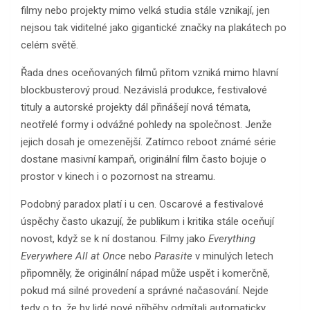
filmy nebo projekty mimo velká studia stále vznikají, jen
nejsou tak viditelné jako gigantické značky na plakátech po
celém světě.
Řada dnes oceňovaných filmů přitom vzniká mimo hlavní
blockbusterový proud. Nezávislá produkce, festivalové
tituly a autorské projekty dál přinášejí nová témata,
neotřelé formy i odvážné pohledy na společnost. Jenže
jejich dosah je omezenější. Zatímco reboot známé série
dostane masivní kampaň, originální film často bojuje o
prostor v kinech i o pozornost na streamu.
Podobný paradox platí i u cen. Oscarové a festivalové
úspěchy často ukazují, že publikum i kritika stále oceňují
novost, když se k ní dostanou. Filmy jako
Everything
Everywhere All at Once
nebo
Parasite
v minulých letech
připomněly, že originální nápad může uspět i komerčně,
pokud má silné provedení a správné načasování. Nejde
tedy o to, že by lidé nové příběhy odmítali automaticky.