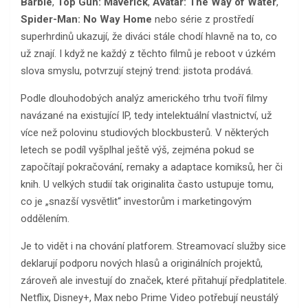
Barbie
,
Top Gun: Maverick
,
Avatar: The Way of Water
,
Spider-Man: No Way Home
nebo série z prostředí
superhrdinů ukazují, že diváci stále chodí hlavně na to, co
už znají. I když ne každý z těchto filmů je reboot v úzkém
slova smyslu, potvrzují stejný trend: jistota prodává.
Podle dlouhodobých analýz amerického trhu tvoří filmy
navázané na existující IP, tedy intelektuální vlastnictví, už
více než polovinu studiových blockbusterů. V některých
letech se podíl vyšplhal ještě výš, zejména pokud se
započítají pokračování, remaky a adaptace komiksů, her či
knih. U velkých studií tak originalita často ustupuje tomu,
co je „snazší vysvětlit“ investorům i marketingovým
oddělením.
Je to vidět i na chování platforem. Streamovací služby sice
deklarují podporu nových hlasů a originálních projektů,
zároveň ale investují do značek, které přitahují předplatitele.
Netflix, Disney+, Max nebo Prime Video potřebují neustálý