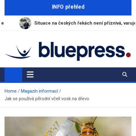
Skip
INFO přehled
to
content
Situace na českých řekách není příznivá, varuje ředitel Povodí V
BluePress.cz
Seriózní průvodce moderním životem
Home
Magazín informací
Jak se používá přírodní včelí vosk na dřevo