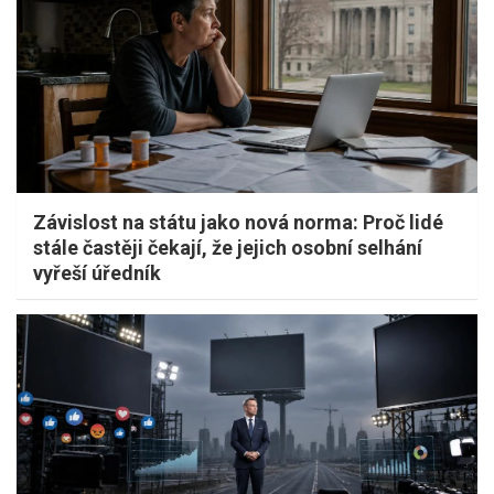
Závislost na státu jako nová norma: Proč lidé
stále častěji čekají, že jejich osobní selhání
vyřeší úředník