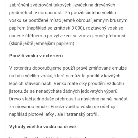
zabránění zvětšování takových jizviček na dřevěných
předmětech v domácnosti. Při použití čistého včelího
vosku se postižené místo jemně obrousí jemným brusným
papírem (například se zrnitostí 3 000), roztavený vosk se
nanese štětcem a po vytvrzení se znovu jemně přebrousí
(klidně ještě jemnějším papírem).
Použití vosku v exteriéru
V exteriéru doporučujeme použít právě zmiňované emulze
na bázi včelího vosku, které si můžete pořídit v každých
lepších stavebninách. Venku máte díky proudění vzduchu
jistotu, že se nenadýcháte žádných jedovatých výparů.
Dřevo stačí jednoduše přebrousit a následně na něj nanést
zmiňovanou emulzi. Emulzí včelího vosku se ošetřují
například plotové laťky , ale i tatranský profil .
Výhody včelího vosku na dřevě