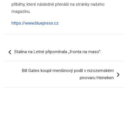
příběhy, které následně přenáší na stránky našeho
magazínu.
https://www.bluepress.cz
Navigace
Stalina na Letné připomínala „fronta na maso“:
pro
příspěvek
Bill Gates koupil menšinový podíl v nizozemském
pivovaru Heineken