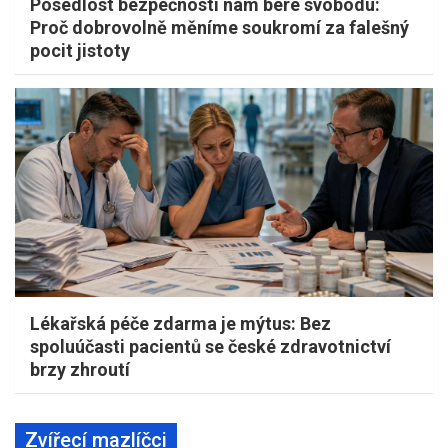
Posedlost bezpečností nám bere svobodu:
Proč dobrovolně měníme soukromí za falešný
pocit jistoty
Lékařská péče zdarma je mýtus: Bez
spoluúčasti pacientů se české zdravotnictví
brzy zhroutí
Zvířecí mazlíčci