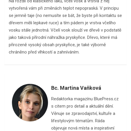
Na rozdíl od klasického laku, včelí vosk a vrstva z něj
vytvořená vám při změnách teplot nepopraská. V principu
se jemně taje (no nemusíte se bát, že byste při kontaktu se
dřevem měli lepkavé ruce) a tím pádem je vrstva včelího
vosku stále jednotná. Včelí vosk slouží ve dřevě v podstatě
jako taková přírodní náhražka pryskyřice. Dřevo, které má
přirozeně vysoký obsah pryskyřice, je také výborně
chráněno před vlhkostí a zahníváním.
Bc. Martina Vaňková
Redaktorka magazínu BluePress.cz
s citem pro detail a aktuální dění.
Věnuje se zpravodajství, kultuře a
lifestylovým tématům. Ráda
objevuje nová místa a inspirativní