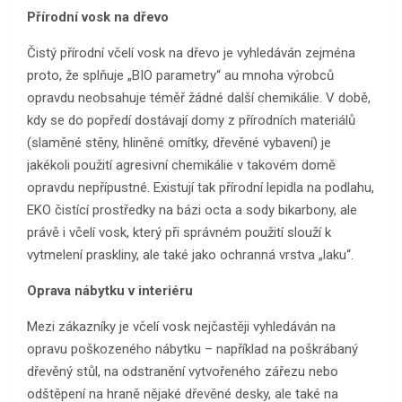
Přírodní vosk na dřevo
Čistý přírodní včelí vosk na dřevo je vyhledáván zejména
proto, že splňuje „BIO parametry“ au mnoha výrobců
opravdu neobsahuje téměř žádné další chemikálie. V době,
kdy se do popředí dostávají domy z přírodních materiálů
(slaměné stěny, hliněné omítky, dřevěné vybavení) je
jakékoli použití agresivní chemikálie v takovém domě
opravdu nepřípustné. Existují tak přírodní lepidla na podlahu,
EKO čistící prostředky na bázi octa a sody bikarbony, ale
právě i včelí vosk, který při správném použití slouží k
vytmelení praskliny, ale také jako ochranná vrstva „laku“.
Oprava nábytku v interiéru
Mezi zákazníky je včelí vosk nejčastěji vyhledáván na
opravu poškozeného nábytku – například na poškrábaný
dřevěný stůl, na odstranění vytvořeného zářezu nebo
odštěpení na hraně nějaké dřevěné desky, ale také na