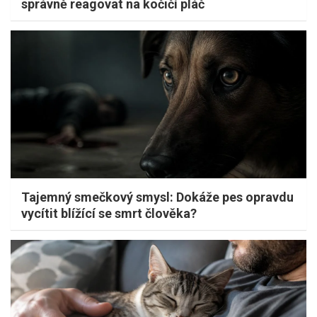
správně reagovat na kočičí pláč
Tajemný smečkový smysl: Dokáže pes opravdu
vycítit blížící se smrt člověka?