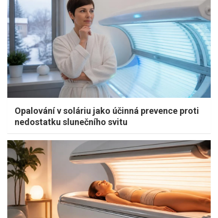
Opalování v soláriu jako účinná prevence proti
nedostatku slunečního svitu