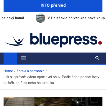
Skip
INFO přehled
to
content
V Holešovicích vznikne nové koupaliště s vodou z Vlt
BluePress.cz
Seriózní průvodce moderním životem
Home
Zdraví a harmonie
Jak si správně vybrat sportovní obuv: Podle čeho poznat boty
na běh, do fitka nebo na turistiku