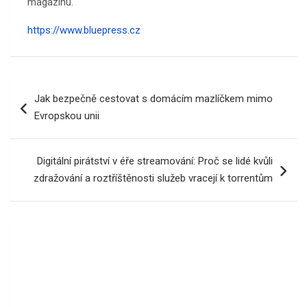
magazínu.
https://www.bluepress.cz
Navigace
Jak bezpečně cestovat s domácím mazlíčkem mimo
pro
Evropskou unii
příspěvek
Digitální pirátství v éře streamování: Proč se lidé kvůli
zdražování a roztříštěnosti služeb vracejí k torrentům