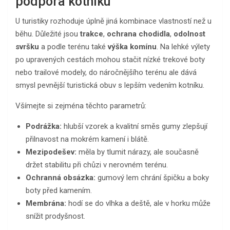
podpora kotníku
U turistiky rozhoduje úplně jiná kombinace vlastností než u
běhu. Důležité jsou
trakce
,
ochrana chodidla
,
odolnost
svršku
a podle terénu také
výška komínu
. Na lehké výlety
po upravených cestách mohou stačit nízké trekové boty
nebo trailové modely, do náročnějšího terénu ale dává
smysl pevnější turistická obuv s lepším vedením kotníku.
Všímejte si zejména těchto parametrů:
Podrážka:
hlubší vzorek a kvalitní směs gumy zlepšují
přilnavost na mokrém kamení i blátě.
Mezipodešev:
měla by tlumit nárazy, ale současně
držet stabilitu při chůzi v nerovném terénu.
Ochranná obsázka:
gumový lem chrání špičku a boky
boty před kamením.
Membrána:
hodí se do vlhka a deště, ale v horku může
snížit prodyšnost.