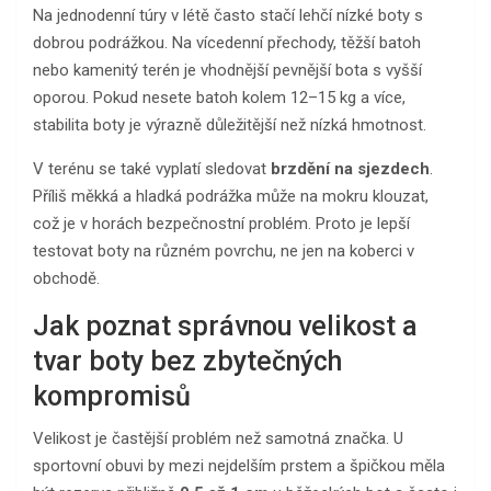
Na jednodenní túry v létě často stačí lehčí nízké boty s
dobrou podrážkou. Na vícedenní přechody, těžší batoh
nebo kamenitý terén je vhodnější pevnější bota s vyšší
oporou. Pokud nesete batoh kolem 12–15 kg a více,
stabilita boty je výrazně důležitější než nízká hmotnost.
V terénu se také vyplatí sledovat
brzdění na sjezdech
.
Příliš měkká a hladká podrážka může na mokru klouzat,
což je v horách bezpečnostní problém. Proto je lepší
testovat boty na různém povrchu, ne jen na koberci v
obchodě.
Jak poznat správnou velikost a
tvar boty bez zbytečných
kompromisů
Velikost je častější problém než samotná značka. U
sportovní obuvi by mezi nejdelším prstem a špičkou měla