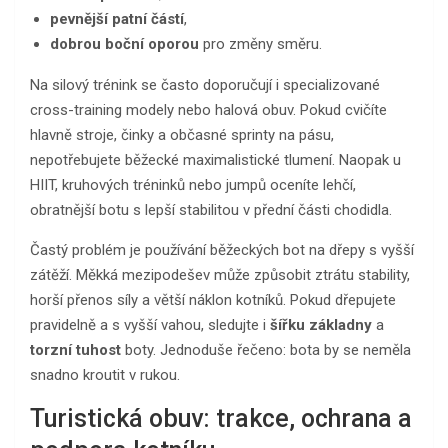
pevnější patní částí
,
dobrou boční oporou
pro změny směru.
Na silový trénink se často doporučují i specializované
cross-training modely nebo halová obuv. Pokud cvičíte
hlavně stroje, činky a občasné sprinty na pásu,
nepotřebujete běžecké maximalistické tlumení. Naopak u
HIIT, kruhových tréninků nebo jumpů oceníte lehčí,
obratnější botu s lepší stabilitou v přední části chodidla.
Častý problém je používání běžeckých bot na dřepy s vyšší
zátěží. Měkká mezipodešev může způsobit ztrátu stability,
horší přenos síly a větší náklon kotníků. Pokud dřepujete
pravidelně a s vyšší vahou, sledujte i
šířku základny
a
torzní tuhost
boty. Jednoduše řečeno: bota by se neměla
snadno kroutit v rukou.
Turistická obuv: trakce, ochrana a