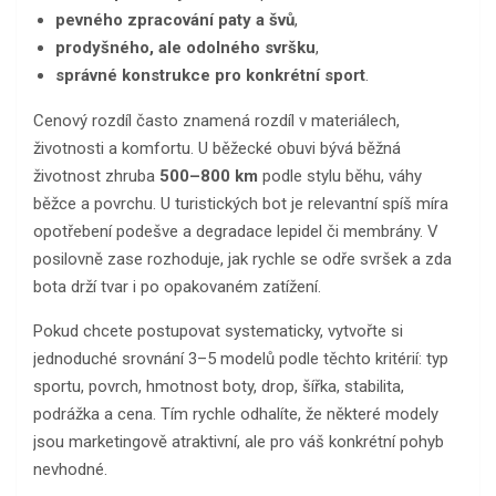
pevného zpracování paty a švů
,
prodyšného, ale odolného svršku
,
správné konstrukce pro konkrétní sport
.
Cenový rozdíl často znamená rozdíl v materiálech,
životnosti a komfortu. U běžecké obuvi bývá běžná
životnost zhruba
500–800 km
podle stylu běhu, váhy
běžce a povrchu. U turistických bot je relevantní spíš míra
opotřebení podešve a degradace lepidel či membrány. V
posilovně zase rozhoduje, jak rychle se odře svršek a zda
bota drží tvar i po opakovaném zatížení.
Pokud chcete postupovat systematicky, vytvořte si
jednoduché srovnání 3–5 modelů podle těchto kritérií: typ
sportu, povrch, hmotnost boty, drop, šířka, stabilita,
podrážka a cena. Tím rychle odhalíte, že některé modely
jsou marketingově atraktivní, ale pro váš konkrétní pohyb
nevhodné.