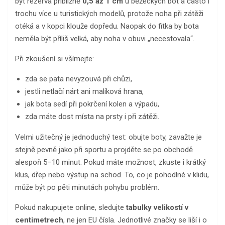
být rezerva přibližně
0,5 až 1 cm
u běžeckých bot a často i
trochu více u turistických modelů, protože noha při zátěži
otéká a v kopci klouže dopředu. Naopak do fitka by bota
neměla být příliš velká, aby noha v obuvi „necestovala“.
Při zkoušení si všímejte:
zda se pata nevyzouvá při chůzi,
jestli netlačí nárt ani malíková hrana,
jak bota sedí při pokrčení kolen a výpadu,
zda máte dost místa na prsty i při zátěži.
Velmi užitečný je jednoduchý test: obujte boty, zavažte je
stejně pevně jako při sportu a projděte se po obchodě
alespoň 5–10 minut. Pokud máte možnost, zkuste i krátký
klus, dřep nebo výstup na schod. To, co je pohodlné v klidu,
může být po pěti minutách pohybu problém.
Pokud nakupujete online, sledujte
tabulky velikostí v
centimetrech
, ne jen EU čísla. Jednotlivé značky se liší i o