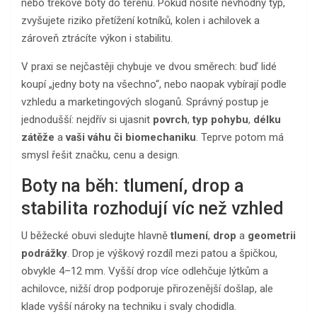
nebo trekové boty do terénu. Pokud nosíte nevhodný typ,
zvyšujete riziko přetížení kotníků, kolen i achilovek a
zároveň ztrácíte výkon i stabilitu.
V praxi se nejčastěji chybuje ve dvou směrech: buď lidé
koupí „jedny boty na všechno“, nebo naopak vybírají podle
vzhledu a marketingových sloganů. Správný postup je
jednodušší: nejdřív si ujasnit
povrch
,
typ pohybu
,
délku
zátěže
a
vaši váhu či biomechaniku
. Teprve potom má
smysl řešit značku, cenu a design.
Boty na běh: tlumení, drop a
stabilita rozhodují víc než vzhled
U běžecké obuvi sledujte hlavně
tlumení
,
drop
a
geometrii
podrážky
. Drop je výškový rozdíl mezi patou a špičkou,
obvykle 4–12 mm. Vyšší drop více odlehčuje lýtkům a
achilovce, nižší drop podporuje přirozenější došlap, ale
klade vyšší nároky na techniku i svaly chodidla.