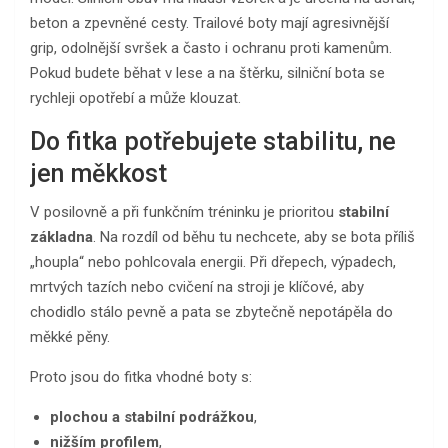
beton a zpevněné cesty. Trailové boty mají agresivnější
grip, odolnější svršek a často i ochranu proti kamenům.
Pokud budete běhat v lese a na štěrku, silniční bota se
rychleji opotřebí a může klouzat.
Do fitka potřebujete stabilitu, ne
jen měkkost
V posilovně a při funkčním tréninku je prioritou
stabilní
základna
. Na rozdíl od běhu tu nechcete, aby se bota příliš
„houpla“ nebo pohlcovala energii. Při dřepech, výpadech,
mrtvých tazích nebo cvičení na stroji je klíčové, aby
chodidlo stálo pevně a pata se zbytečně nepotápěla do
měkké pěny.
Proto jsou do fitka vhodné boty s:
plochou a stabilní podrážkou
,
nižším profilem
,