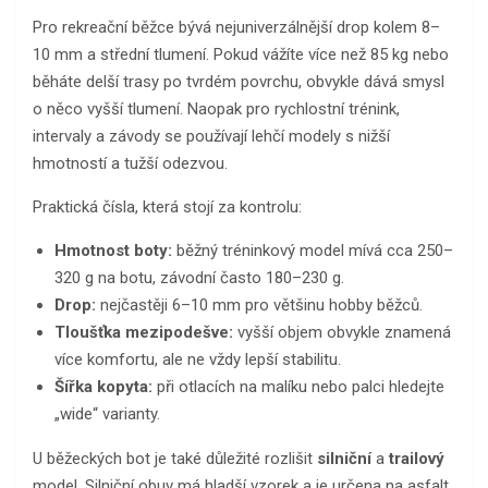
Pro rekreační běžce bývá nejuniverzálnější drop kolem 8–
10 mm a střední tlumení. Pokud vážíte více než 85 kg nebo
běháte delší trasy po tvrdém povrchu, obvykle dává smysl
o něco vyšší tlumení. Naopak pro rychlostní trénink,
intervaly a závody se používají lehčí modely s nižší
hmotností a tužší odezvou.
Praktická čísla, která stojí za kontrolu:
Hmotnost boty:
běžný tréninkový model mívá cca 250–
320 g na botu, závodní často 180–230 g.
Drop:
nejčastěji 6–10 mm pro většinu hobby běžců.
Tloušťka mezipodešve:
vyšší objem obvykle znamená
více komfortu, ale ne vždy lepší stabilitu.
Šířka kopyta:
při otlacích na malíku nebo palci hledejte
„wide“ varianty.
U běžeckých bot je také důležité rozlišit
silniční
a
trailový
model. Silniční obuv má hladší vzorek a je určena na asfalt,