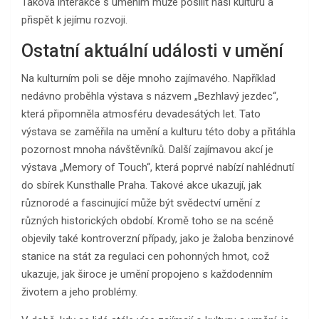
Taková interakce s uměním může posílit naši kulturu a
přispět k jejímu rozvoji.
Ostatní aktuální události v umění
Na kulturním poli se děje mnoho zajímavého. Například
nedávno proběhla výstava s názvem „Bezhlavý jezdec“,
která připomněla atmosféru devadesátých let. Tato
výstava se zaměřila na umění a kulturu této doby a přitáhla
pozornost mnoha návštěvníků. Další zajímavou akcí je
výstava „Memory of Touch“, která poprvé nabízí nahlédnutí
do sbírek Kunsthalle Praha. Takové akce ukazují, jak
různorodé a fascinující může být svědectví umění z
různých historických období. Kromě toho se na scéně
objevily také kontroverzní případy, jako je žaloba benzinové
stanice na stát za regulaci cen pohonných hmot, což
ukazuje, jak široce je umění propojeno s každodenním
životem a jeho problémy.