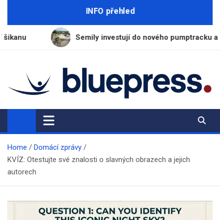
Skip
INFO přehled
to
content
Semily investují do nového pumptracku a skateparku pro ml
BluePress.cz
Seriózní průvodce moderním životem
Home
Domácí zprávy
KVÍZ: Otestujte své znalosti o slavných obrazech a jejich
autorech