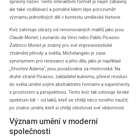
správný název. Tento interaktivní formát je nejen zábavný,
ale také vzdělávací a pomáhá lidem lépe porozumět
významu jednotlivých děl v kontextu umělecké historie.
Kvíz zahrnuje obrazy od renomovaných malířů jako jsou
Claude Monet, Leonardo da Vinci nebo Pablo Picasso.
Zatímco Monet je známý pro své impresionistické
ztvárnění přírody a světla, Michelangelo je zase
synonymem pro renesanci a jeho díla, jako je například
„Stvoření Adama“, jsou považována za mistrovská. Na
druhé straně Picasso, zakladatel kubismu, přinesl revoluci
do světa umění svými abstraktními formami a experimenty
s prostorem a perspektivou. Tento kvíz tak oslovuje široké
spektrum lidí – od laiků, kteří se chtějí něco nového naučit,
po znalce umění, kteří si chtějí otestovat své vědomosti.
Význam umění v moderní
společnosti