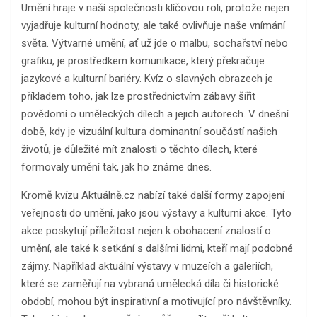
Umění hraje v naší společnosti klíčovou roli, protože nejen
vyjadřuje kulturní hodnoty, ale také ovlivňuje naše vnímání
světa. Výtvarné umění, ať už jde o malbu, sochařství nebo
grafiku, je prostředkem komunikace, který překračuje
jazykové a kulturní bariéry. Kvíz o slavných obrazech je
příkladem toho, jak lze prostřednictvím zábavy šířit
povědomí o uměleckých dílech a jejich autorech. V dnešní
době, kdy je vizuální kultura dominantní součástí našich
životů, je důležité mít znalosti o těchto dílech, které
formovaly umění tak, jak ho známe dnes.
Kromě kvízu Aktuálně.cz nabízí také další formy zapojení
veřejnosti do umění, jako jsou výstavy a kulturní akce. Tyto
akce poskytují příležitost nejen k obohacení znalostí o
umění, ale také k setkání s dalšími lidmi, kteří mají podobné
zájmy. Například aktuální výstavy v muzeích a galeriích,
které se zaměřují na vybraná umělecká díla či historické
období, mohou být inspirativní a motivující pro návštěvníky.