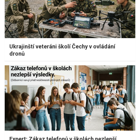
Ukrajinští veteráni školí Čechy v ovládání
dronů
Expert: Zákaz telefonů v školách nezlepší