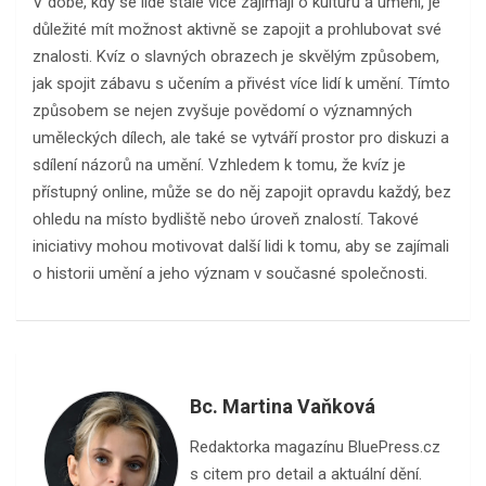
V době, kdy se lidé stále více zajímají o kulturu a umění, je
důležité mít možnost aktivně se zapojit a prohlubovat své
znalosti. Kvíz o slavných obrazech je skvělým způsobem,
jak spojit zábavu s učením a přivést více lidí k umění. Tímto
způsobem se nejen zvyšuje povědomí o významných
uměleckých dílech, ale také se vytváří prostor pro diskuzi a
sdílení názorů na umění. Vzhledem k tomu, že kvíz je
přístupný online, může se do něj zapojit opravdu každý, bez
ohledu na místo bydliště nebo úroveň znalostí. Takové
iniciativy mohou motivovat další lidi k tomu, aby se zajímali
o historii umění a jeho význam v současné společnosti.
Bc. Martina Vaňková
Redaktorka magazínu BluePress.cz
s citem pro detail a aktuální dění.