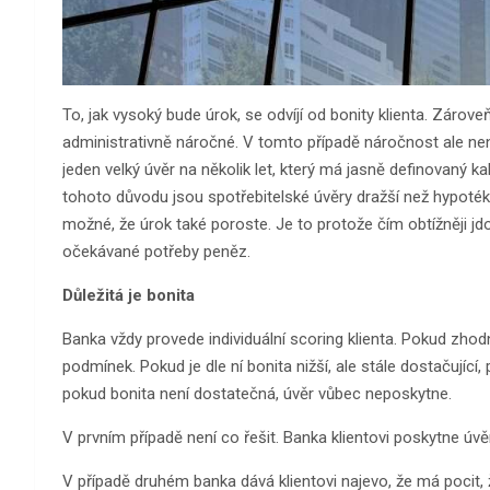
To, jak vysoký bude úrok, se odvíjí od bonity klienta. Zárove
administrativně náročné. V tomto případě náročnost ale n
jeden velký úvěr na několik let, který má jasně definovaný k
tohoto důvodu jsou spotřebitelské úvěry dražší než hypot
možné, že úrok také poroste. Je to protože čím obtížněji jdo
očekávané potřeby peněz.
Důležitá je bonita
Banka vždy provede individuální scoring klienta. Pokud zhodno
podmínek. Pokud je dle ní bonita nižší, ale stále dostačují
pokud bonita není dostatečná, úvěr vůbec neposkytne.
V prvním případě není co řešit. Banka klientovi poskytne úv
V případě druhém banka dává klientovi najevo, že má pocit, ž