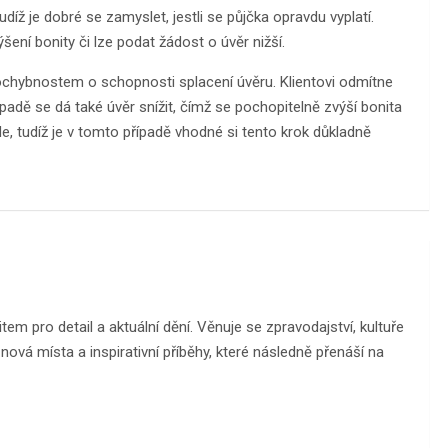
íž je dobré se zamyslet, jestli se půjčka opravdu vyplatí.
šení bonity či lze podat žádost o úvěr nižší.
chybnostem o schopnosti splacení úvěru. Klientovi odmítne
adě se dá také úvěr snížit, čímž se pochopitelně zvýší bonita
, tudíž je v tomto případě vhodné si tento krok důkladně
m pro detail a aktuální dění. Věnuje se zpravodajství, kultuře
ová místa a inspirativní příběhy, které následně přenáší na