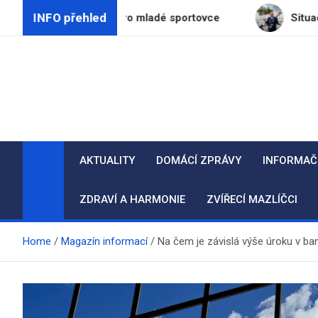
Skip
INFO přehled
ateparku pro mladé sportovce
Situace na českých ř
to
content
AKTUALITY
DOMÁCÍ ZPRÁVY
INFORMAČ
ZDRAVÍ A HARMONIE
ZVÍŘECÍ MAZLÍČCI
Home
Magazín informací
Na čem je závislá výše úroku v ba