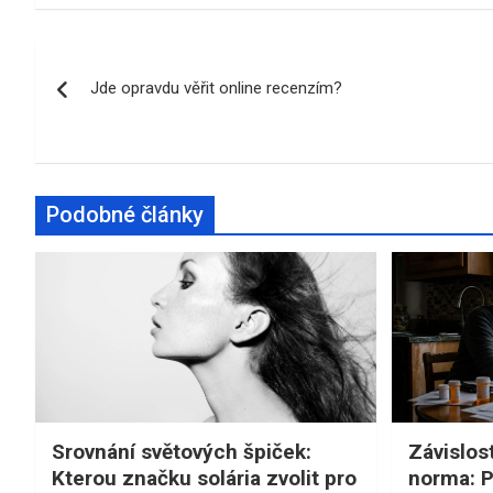
Navigace
Jde opravdu věřit online recenzím?
pro
příspěvek
Podobné články
Srovnání světových špiček:
Závislos
Kterou značku solária zvolit pro
norma: Pr