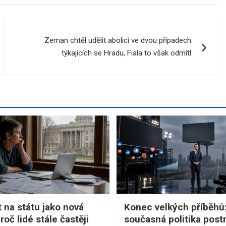
Zeman chtěl udělit abolici ve dvou případech
týkajících se Hradu, Fiala to však odmítl
t na státu jako nová
Konec velkých příběhů
oč lidé stále častěji
současná politika postr