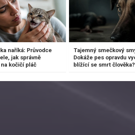
ka naříká: Průvodce
Tajemný smečkový smy
ele, jak správně
Dokáže pes opravdu vyc
na kočičí pláč
blížící se smrt člověka?