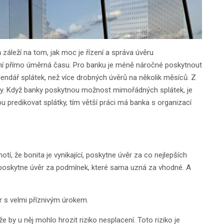
ň záleží na tom, jak moc je řízení a správa úvěru
ení přímo úměrná času. Pro banku je méně náročné poskytnout
alendář splátek, než více drobných úvěrů na několik měsíců. Z
éky. Když banky poskytnou možnost mimořádných splátek, je
u predikovat splátky, tím větší práci má banka s organizací
tí, že bonita je vynikající, poskytne úvěr za co nejlepších
cí, poskytne úvěr za podmínek, které sama uzná za vhodné. A
ěr s velmi příznivým úrokem.
e by u něj mohlo hrozit riziko nesplacení. Toto riziko je