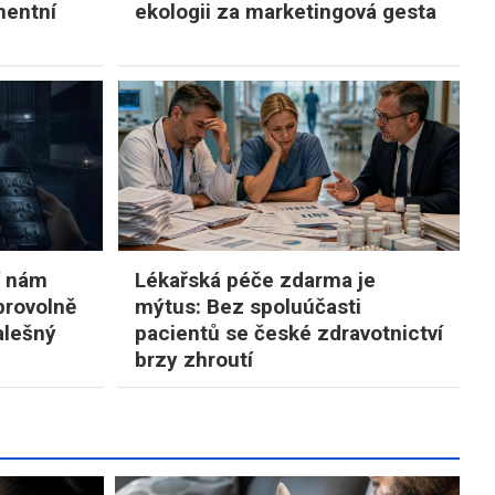
nentní
ekologii za marketingová gesta
í nám
Lékařská péče zdarma je
brovolně
mýtus: Bez spoluúčasti
alešný
pacientů se české zdravotnictví
brzy zhroutí