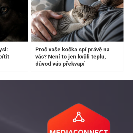
sl:
Proč vaše kočka spí právě na
ítit
vás? Není to jen kvůli teplu,
důvod vás překvapí