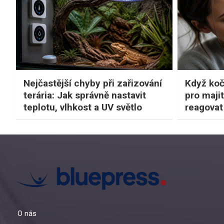
Nejčastější chyby při zařizování
Když koč
terária: Jak správně nastavit
pro majit
teplotu, vlhkost a UV světlo
reagovat 
O nás