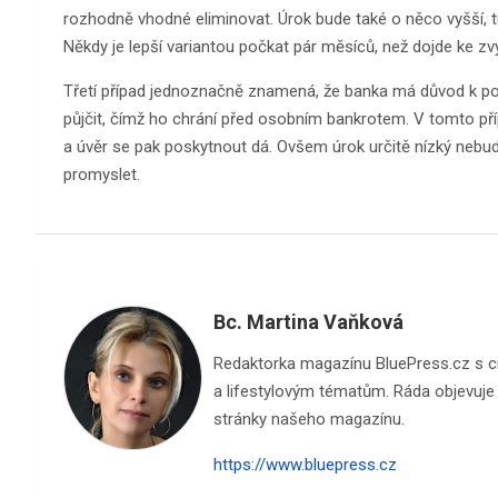
rozhodně vhodné eliminovat. Úrok bude také o něco vyšší, tud
Někdy je lepší variantou počkat pár měsíců, než dojde ke zvý
Třetí případ jednoznačně znamená, že banka má důvod k po
půjčit, čímž ho chrání před osobním bankrotem. V tomto příp
a úvěr se pak poskytnout dá. Ovšem úrok určitě nízký nebude
promyslet.
Bc. Martina Vaňková
Redaktorka magazínu BluePress.cz s cite
a lifestylovým tématům. Ráda objevuje n
stránky našeho magazínu.
https://www.bluepress.cz