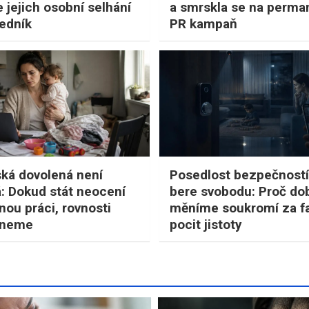
e jejich osobní selhání
a smrskla se na perma
ředník
PR kampaň
ká dovolená není
Posedlost bezpečnost
: Dokud stát neocení
bere svobodu: Proč do
nou práci, rovnosti
měníme soukromí za f
hneme
pocit jistoty