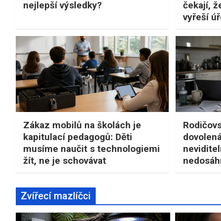
nejlepší výsledky?
čekají, ž
vyřeší ú
Zákaz mobilů na školách je
Rodičovs
kapitulací pedagogů: Děti
dovolená
musíme naučit s technologiemi
neviditel
žít, ne je schovávat
nedosá
Zvířecí mazlíčci