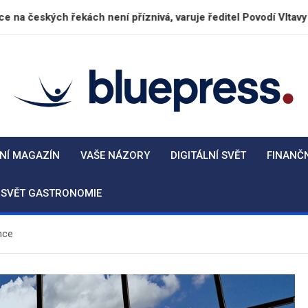
ekách není příznivá, varuje ředitel Povodí Vltavy
BluePress.cz
Seriózní průvodce moderním životem
NÍ MAGAZÍN
VAŠE NÁZORY
DIGITÁLNÍ SVĚT
FINANČ
SVĚT GASTRONOMIE
nce