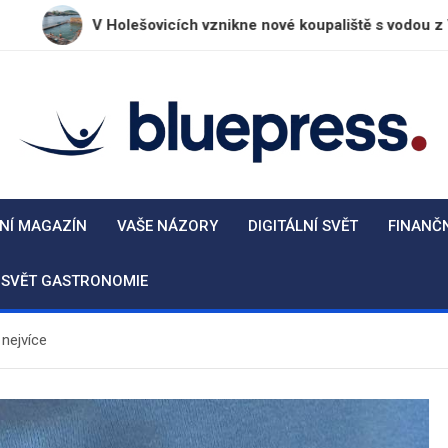
V Holešovicích vznikne nové koupaliště s vodou z Vltavy
BluePress.cz
Seriózní průvodce moderním životem
NÍ MAGAZÍN
VAŠE NÁZORY
DIGITÁLNÍ SVĚT
FINANČ
SVĚT GASTRONOMIE
nejvíce