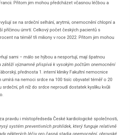
Francii. Přitom jim mohou předcházet včasnou léčbou a
vyšují se na srdeční selhání, arytmii, onemocnění chlopní a
ší příčinou úmrtí. Celkový počet českých pacientů s
ocent na téměř tři miliony v roce 2022. Přitom jim mohou
ivňují sami – málo se hýbou a nesportují, mají špatnou
ou zátěží významně přispívá k vysokým počtům onemocnění
áborský, přednosta 1. interní kliniky Fakultní nemocnice
umírá na nemoci srdce na 100 tisíc obyvatel téměř o 20
rdeční, při níž do srdce neproudí dostatek kyslíku kvůli
o.
a pravdu i místopředseda České kardiologické společnosti,
ysý systém preventivních prohlídek, který funguje relativně
ady některých léčiv pro časná stadia onemocnění, obrovské