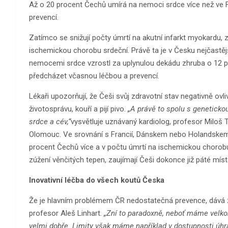
Až o 20 procent Čechů umírá na nemoci srdce více než ve 
prevencí.
Zatímco se snižují počty úmrtí na akutní infarkt myokardu, z
ischemickou chorobu srdeční. Právě ta je v Česku nejčastěj
nemocemi srdce vzrostl za uplynulou dekádu zhruba o 12 pr
předcházet včasnou léčbou a prevencí.
Lékaři upozorňují, že Češi svůj zdravotní stav negativně ovl
životosprávu, kouří a pijí pivo.
„A právě to spolu s genetick
srdce a cév,“
vysvětluje uznávaný kardiolog, profesor Miloš T
Olomouc. Ve srovnání s Francií, Dánskem nebo Holandskem 
procent Čechů více a v počtu úmrtí na ischemickou chorobu s
zúžení věnčitých tepen, zaujímají Češi dokonce již páté míst
Inovativní léčba do všech koutů Česka
Že je hlavním problémem ČR nedostatečná prevence, dává z
profesor Aleš Linhart.
„Zní to paradoxně, neboť máme velkor
velmi dobře. Limity však máme například v dostupnosti úhr