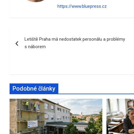
https://www.bluepress.cz
Navigace
Letiště Praha má nedostatek personálu a problémy
pro
s náborem
příspěvek
Podobné články