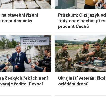
 na stavební řízení
Průzkum: Cizí jazyk od 
ři ombudsmanky
třídy chce nechat přes
procent Čechů
na českých řekách není
Ukrajinští veteráni ško
 varuje ředitel Povodí
ovládání dronů