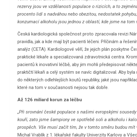
rezervy jsou ve vzdělanosti populace o rizicích, a to zejména
procento lidí s nadváhou nebo obezitou, nedostatek pohybu,
konzumací alkoholu jsou jednou z oblastí, kde jsme na tom
Česká kardiologická společnost proto zpracovala revizi Ná
pravidla, jak a kde mají být pacienti léčeni. Příčinám a řeš
analýz (CETA). Kardiologové věří, že jejich plán poskytne Če
praktické lékaře a specializovaná zdravotnická centra. Kro
pacientů k inovativní léčbě, aby jim mohli předepisovat někt
praktičtí lékaři a celý systém se navíc digitalizoval. Aby b
do některých odlehlejších koutů republiky, jaké jsou napřík
které na tom v současnosti nejsou tak dobře.
Až 126 miliard korun za léčbu
„Při srovnání české populace s našimi evropskými sousedy vi
kouří, zato jsme šampiony ve spotřebě soli a alkoholu i k
prospěch. Vše musí začít tím, že v tomto směru budou mít v
Michal Vrablík z 1. lékařské fakulty Univerzity Karlovy a 