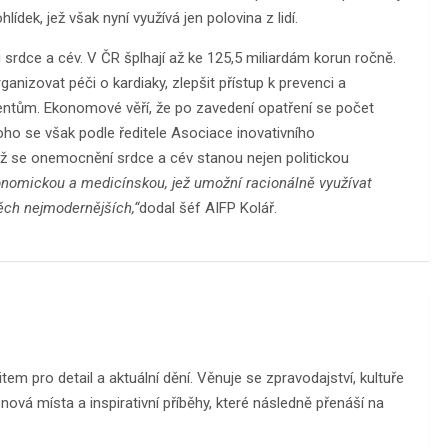
lídek, jež však nyní využívá jen polovina z lidí.
dce a cév. V ČR šplhají až ke 125,5 miliardám korun ročně.
anizovat péči o kardiaky, zlepšit přístup k prevenci a
ntům. Ekonomové věří, že po zavedení opatření se počet
o se však podle ředitele Asociace inovativního
až se onemocnění srdce a cév stanou nejen politickou
onomickou a medicínskou, jež umožní racionálně využívat
ěch nejmodernějších,“
dodal šéf AIFP Kolář.
m pro detail a aktuální dění. Věnuje se zpravodajství, kultuře
ová místa a inspirativní příběhy, které následně přenáší na