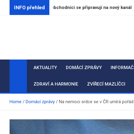
Skip
INFO přehled
ovat za lidi, obchodníci se připravují na nový kanál
to
content
AKTUALITY
DOMÁCÍ ZPRÁVY
INFORMAČ
ZDRAVÍ A HARMONIE
ZVÍŘECÍ MAZLÍČCI
Home
Domácí zprávy
Na nemoci srdce se v ČR umírá pořád 