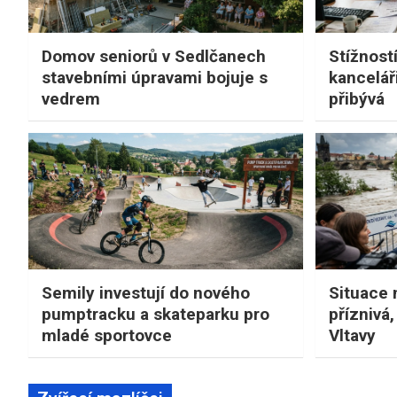
Domov seniorů v Sedlčanech
Stížností
stavebními úpravami bojuje s
kancelá
vedrem
přibývá
Semily investují do nového
Situace 
pumptracku a skateparku pro
příznivá,
mladé sportovce
Vltavy