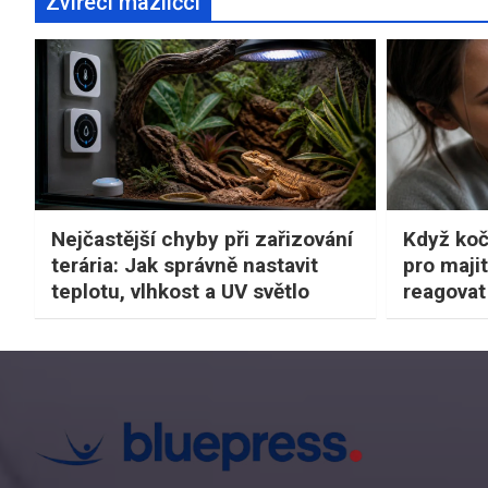
Zvířecí mazlíčci
Nejčastější chyby při zařizování
Když koč
terária: Jak správně nastavit
pro majit
teplotu, vlhkost a UV světlo
reagovat 