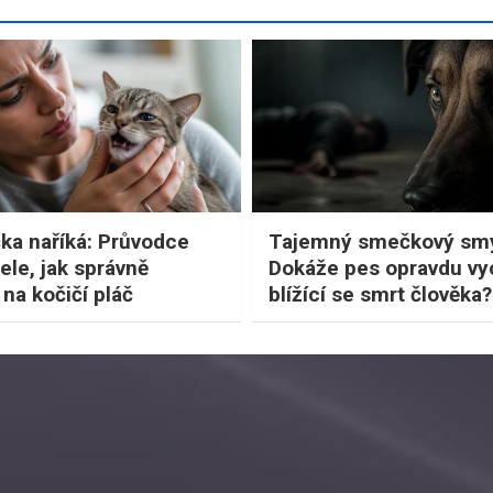
ka naříká: Průvodce
Tajemný smečkový smy
ele, jak správně
Dokáže pes opravdu vyc
na kočičí pláč
blížící se smrt člověka?