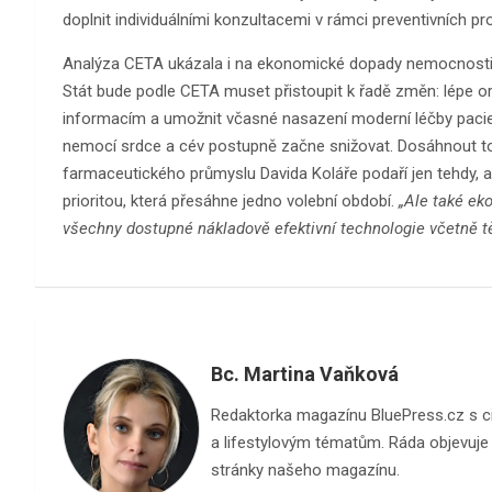
doplnit individuálními konzultacemi v rámci preventivních proh
Analýza CETA ukázala i na ekonomické dopady nemocnosti sr
Stát bude podle CETA muset přistoupit k řadě změn: lépe org
informacím a umožnit včasné nasazení moderní léčby pacie
nemocí srdce a cév postupně začne snižovat. Dosáhnout toh
farmaceutického průmyslu Davida Koláře podaří jen tehdy, 
prioritou, která přesáhne jedno volební období.
„Ale také ek
všechny dostupné nákladově efektivní technologie včetně t
Bc. Martina Vaňková
Redaktorka magazínu BluePress.cz s cite
a lifestylovým tématům. Ráda objevuje n
stránky našeho magazínu.