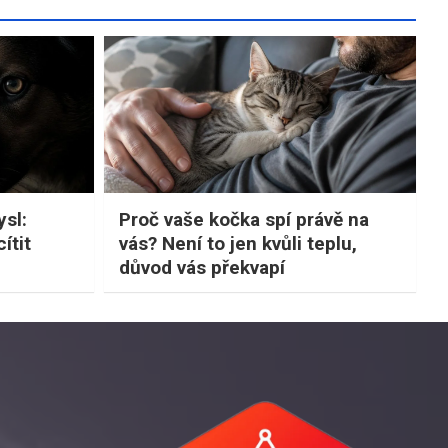
sl:
Proč vaše kočka spí právě na
ítit
vás? Není to jen kvůli teplu,
důvod vás překvapí