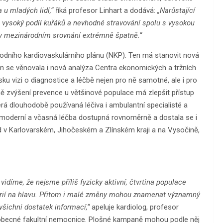
 u mladých lidí,“
říká profesor Linhart a dodává:
„Narůstající
 vysoký podíl kuřáků a nevhodné stravování spolu s vysokou
 v mezinárodním srovnání extrémně špatně.“
rodního kardiovaskulárního plánu (NKP). Ten má stanovit nová
ením se věnovala i nová analýza Centra ekonomických a tržních
sku vizi o diagnostice a léčbě nejen pro ně samotné, ale i pro
mě zvýšení prevence u většinové populace má zlepšit přístup
erá dlouhodobě používaná léčiva i ambulantní specialisté a
yla moderní a včasná léčba dostupná rovnoměrně a dostala se i
lad v Karlovarském, Jihočeském a Zlínském kraji a na Vysočině,
díme, že nejsme příliš fyzicky aktivní, čtvrtina populace
alorií na hlavu. Přitom i malé změny mohou znamenat významný
šichni dostatek informací,“
apeluje kardiolog, profesor
Všeobecné fakultní nemocnice. Plošné kampaně mohou podle něj