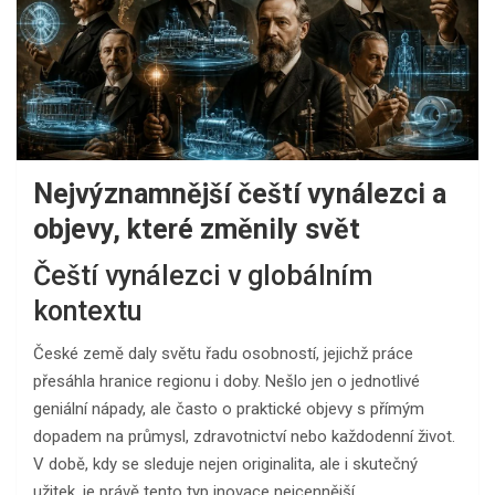
Nejvýznamnější čeští vynálezci a
objevy, které změnily svět
Čeští vynálezci v globálním
kontextu
České země daly světu řadu osobností, jejichž práce
přesáhla hranice regionu i doby. Nešlo jen o jednotlivé
geniální nápady, ale často o praktické objevy s přímým
dopadem na průmysl, zdravotnictví nebo každodenní život.
V době, kdy se sleduje nejen originalita, ale i skutečný
užitek, je právě tento typ inovace nejcennější.