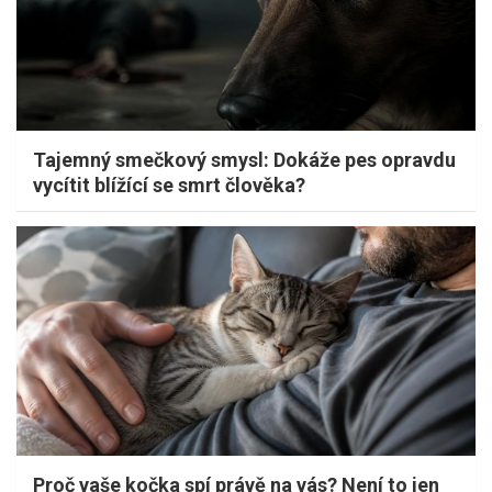
Tajemný smečkový smysl: Dokáže pes opravdu
vycítit blížící se smrt člověka?
Proč vaše kočka spí právě na vás? Není to jen