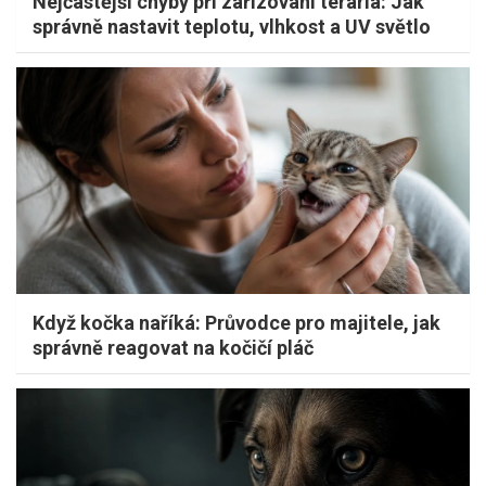
Nejčastější chyby při zařizování terária: Jak
správně nastavit teplotu, vlhkost a UV světlo
Když kočka naříká: Průvodce pro majitele, jak
správně reagovat na kočičí pláč