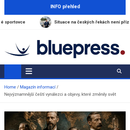
Skip
INFO přehled
to
content
Situace na českých řekách není příznivá, varuje ředite
BluePress.cz
Seriózní průvodce moderním životem
Home
Magazín informací
Nejvýznamnější čeští vynálezci a objevy, které změnily svět