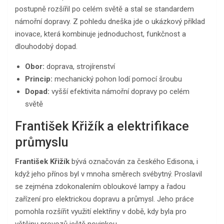
postupně rozšířil po celém světě a stal se standardem
námořní dopravy. Z pohledu dneška jde o ukázkový příklad
inovace, která kombinuje jednoduchost, funkčnost a
dlouhodobý dopad.
Obor:
doprava, strojírenství
Princip:
mechanický pohon lodí pomocí šroubu
Dopad:
vyšší efektivita námořní dopravy po celém
světě
František Křižík a elektrifikace
průmyslu
František Křižík
bývá označován za českého Edisona, i
když jeho přínos byl v mnoha směrech svébytný. Proslavil
se zejména zdokonalením obloukové lampy a řadou
zařízení pro elektrickou dopravu a průmysl. Jeho práce
pomohla rozšířit využití elektřiny v době, kdy byla pro
většinu provozů ještě novinkou.