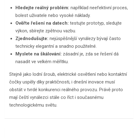
Hledejte reálný problém:
například neefektivní proces,
bolest uživatele nebo vysoké náklady.
Ověřte řešení na datech:
testujte prototyp, sledujte
výkon, sbírejte zpětnou vazbu.
Zjednodušujte:
nejúspěšnější vynálezy bývají často
technicky elegantní a snadno použitelné.
Myslete na škálování:
zásadní je, zda se řešení dá
nasadit ve velkém měřítku.
Stejně jako lodní šroub, elektrické osvětlení nebo kontaktní
čočky uspěly díky praktičnosti, i dnešní inovace musí
obstát v tvrdé konkurenci reálného provozu. Právě proto
mají čeští vynálezci stále co říct i současnému
technologickému světu.