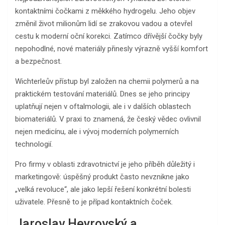
kontaktními čočkami z měkkého hydrogelu. Jeho objev
změnil život milionům lidí se zrakovou vadou a otevřel
cestu k moderní oční korekci. Zatímco dřívější čočky byly
nepohodlné, nové materiály přinesly výrazně vyšší komfort
a bezpečnost.
Wichterleův přístup byl založen na chemii polymerů a na
praktickém testování materiálů. Dnes se jeho principy
uplatňují nejen v oftalmologii, ale i v dalších oblastech
biomateriálů. V praxi to znamená, že český vědec ovlivnil
nejen medicínu, ale i vývoj moderních polymerních
technologií.
Pro firmy v oblasti zdravotnictví je jeho příběh důležitý i
marketingově: úspěšný produkt často nevznikne jako
„velká revoluce“, ale jako lepší řešení konkrétní bolesti
uživatele. Přesně to je případ kontaktních čoček.
Jaroslav Heyrovský a