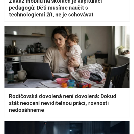
Zákaz mobilů na školách je kapitulací
pedagogů: Děti musíme naučit s
technologiemi žít, ne je schovávat
Rodičovská dovolená není dovolená: Dokud
stát neocení neviditelnou práci, rovnosti
nedosáhneme