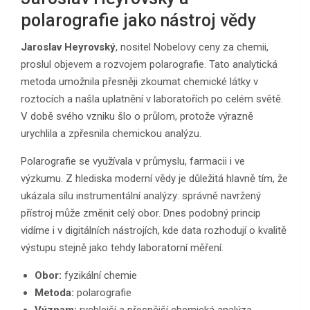
polarografie jako nástroj vědy
Jaroslav Heyrovský
, nositel Nobelovy ceny za chemii,
proslul objevem a rozvojem polarografie. Tato analytická
metoda umožnila přesněji zkoumat chemické látky v
roztocích a našla uplatnění v laboratořích po celém světě.
V době svého vzniku šlo o průlom, protože výrazně
urychlila a zpřesnila chemickou analýzu.
Polarografie se využívala v průmyslu, farmacii i ve
výzkumu. Z hlediska moderní vědy je důležitá hlavně tím, že
ukázala sílu instrumentální analýzy: správně navržený
přístroj může změnit celý obor. Dnes podobný princip
vidíme i v digitálních nástrojích, kde data rozhodují o kvalitě
výstupu stejně jako tehdy laboratorní měření.
Obor:
fyzikální chemie
Metoda:
polarografie
Význam:
rychlejší a přesnější chemická analýza