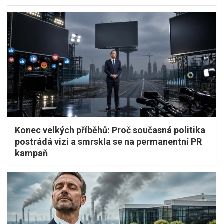
Konec velkých příběhů: Proč současná politika
postrádá vizi a smrskla se na permanentní PR
kampaň