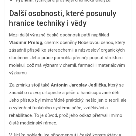
Další osobnosti, které posunuly
hranice techniky i vědy
Mezi další výrazné české osobnosti patří například
Vladimír Prelog
, chemik oceněný Nobelovou cenou, který
zásadně přispěl ke stereochemii a názvosloví organických
sloučenin. Jeho práce pomohla přesněji popsat strukturu
molekul, což má význam v chemii, farmacii i materiálovém
výzkumu.
Za zmínku stojí také
Antonín Jaroslav Jedlička
, který se
zasadil o rozvoj ortopedie a péče o handicapované děti.
Jeho přístup byl mimořádně praktický: nešlo jen o teorii, ale
o vytvoření funkčního systému péče, vzdělávání a
rehabilitace. To je důvod, proč jeho odkaz přetrval i mimo
čistě medicínský rámec.
V širším pohledu lze připomenout i české konstruktéry a