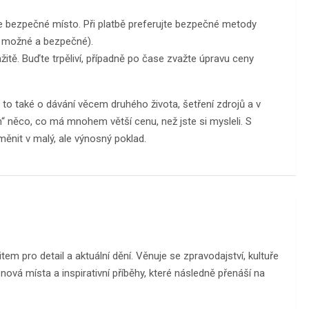
e bezpečné místo. Při platbě preferujte bezpečné metody
to možné a bezpečné).
tě. Buďte trpěliví, případně po čase zvažte úpravu ceny
to také o dávání věcem druhého života, šetření zdrojů a v
“ něco, co má mnohem větší cenu, než jste si mysleli. S
ěnit v malý, ale výnosný poklad.
m pro detail a aktuální dění. Věnuje se zpravodajství, kultuře
ová místa a inspirativní příběhy, které následně přenáší na