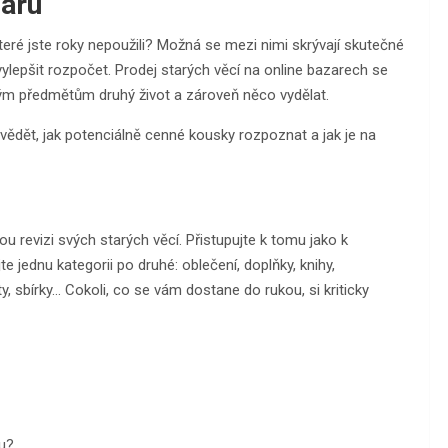
zaru
které jste roky nepoužili? Možná se mezi nimi skrývají skutečné
ylepšit rozpočet. Prodej starých věcí na online bazarech se
ým předmětům druhý život a zároveň něco vydělat.
 vědět, jak potenciálně cenné kousky rozpoznat a jak je na
u revizi svých starých věcí. Přistupujte k tomu jako k
e jednu kategorii po druhé: oblečení, doplňky, knihy,
y, sbírky… Cokoli, co se vám dostane do rukou, si kriticky
u?