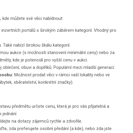
ů, kde můžete své věci nabídnout:
 inzertních portálů s širokým záběrem kategorií. Vhodný pro
Také nabízí širokou škálu kategorií.
ormou aukce (s možností stanovení minimální ceny) nebo za
ěty, kde je potenciál pro vyšší cenu v aukci.
oblečení, obuvi a doplňků. Populární mezi mladší generací.
booku:
Možnost prodat věci v rámci vaší lokality nebo ve
ytek, sběratelství, konkrétní značky).
tavu předmětu určete cenu, která je pro vás přijatelná a
k jednání.
ídejte na dotazy zájemců rychle a zdvořile.
te, zda preferujete osobní předání (a kde), nebo zda jste