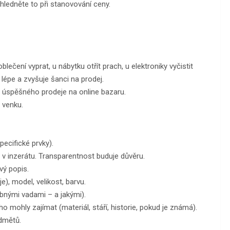
hledněte to při stanovování ceny.
lečení vyprat, u nábytku otřít prach, u elektroniky vyčistit
lépe a zvyšuje šanci na prodej.
em úspěšného prodeje na online bazaru.
 venku.
pecifické prvky).
v inzerátu. Transparentnost buduje důvěru.
vý popis.
), model, velikost, barvu.
obnými vadami – a jakými).
ho mohly zajímat (materiál, stáří, historie, pokud je známá).
dmětů.