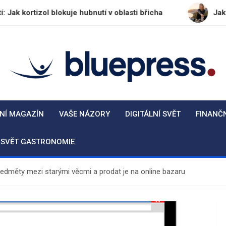
ol blokuje hubnutí v oblasti břicha
Jak přežít meno
BluePress.cz
Seriózní průvodce moderním životem
NÍ MAGAZÍN
VAŠE NÁZORY
DIGITÁLNÍ SVĚT
FINANČ
SVĚT GASTRONOMIE
předměty mezi starými věcmi a prodat je na online bazaru