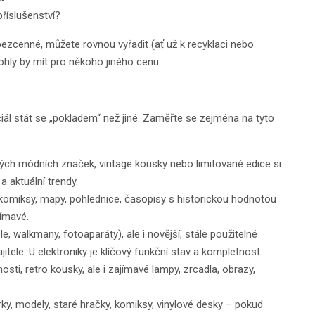
říslušenství?
ezcenné, můžete rovnou vyřadit (ať už k recyklaci nebo
mohly by mít pro někoho jiného cenu.
iál stát se „pokladem“ než jiné. Zaměřte se zejména na tyto
ých módních značek, vintage kousky nebo limitované edice si
a aktuální trendy.
 komiksy, mapy, pohlednice, časopisy s historickou hodnotou
jímavé.
e, walkmany, fotoaparáty), ale i novější, stále použitelné
tele. U elektroniky je klíčový funkční stav a kompletnost.
sti, retro kousky, ale i zajímavé lampy, zrcadla, obrazy,
ky, modely, staré hračky, komiksy, vinylové desky – pokud