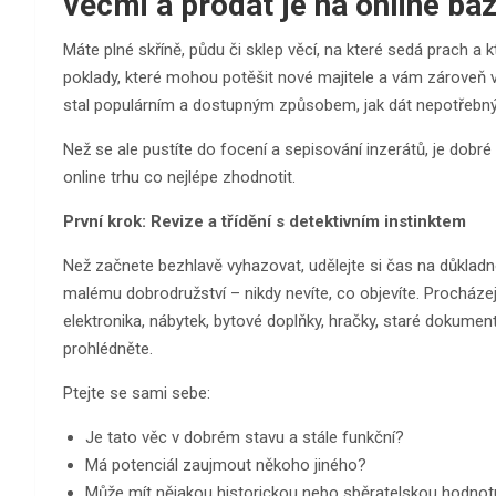
věcmi a prodat je na online ba
Máte plné skříně, půdu či sklep věcí, na které sedá prach a 
poklady, které mohou potěšit nové majitele a vám zároveň v
stal populárním a dostupným způsobem, jak dát nepotřebn
Než se ale pustíte do focení a sepisování inzerátů, je dobré
online trhu co nejlépe zhodnotit.
První krok: Revize a třídění s detektivním instinktem
Než začnete bezhlavě vyhazovat, udělejte si čas na důkladno
malému dobrodružství – nikdy nevíte, co objevíte. Procházejt
elektronika, nábytek, bytové doplňky, hračky, staré dokument
prohlédněte.
Ptejte se sami sebe:
Je tato věc v dobrém stavu a stále funkční?
Má potenciál zaujmout někoho jiného?
Může mít nějakou historickou nebo sběratelskou hodnot