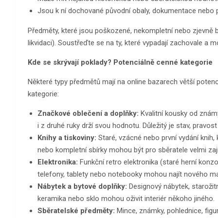
Jsou k ní dochované původní obaly, dokumentace nebo p
Předměty, které jsou poškozené, nekompletní nebo zjevně b
likvidaci). Soustřeďte se na ty, které vypadají zachovale a 
Kde se skrývají poklady? Potenciálně cenné kategorie
Některé typy předmětů mají na online bazarech větší potenc
kategorie:
Značkové oblečení a doplňky:
Kvalitní kousky od znám
i z druhé ruky drží svou hodnotu. Důležitý je stav, pravost 
Knihy a tiskoviny:
Staré, vzácné nebo první vydání knih,
nebo kompletní sbírky mohou být pro sběratele velmi za
Elektronika:
Funkční retro elektronika (staré herní konzol
telefony, tablety nebo notebooky mohou najít nového maji
Nábytek a bytové doplňky:
Designový nábytek, starožitno
keramika nebo sklo mohou oživit interiér někoho jiného.
Sběratelské předměty:
Mince, známky, pohlednice, figur