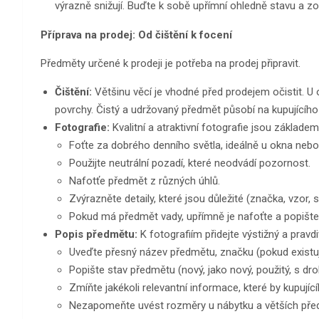
výrazně snižují. Buďte k sobě upřímní ohledně stavu a zo
Příprava na prodej: Od čištění k focení
Předměty určené k prodeji je potřeba na prodej připravit.
Čištění:
Většinu věcí je vhodné před prodejem očistit. U ob
povrchy. Čistý a udržovaný předmět působí na kupujícího 
Fotografie:
Kvalitní a atraktivní fotografie jsou základ
Foťte za dobrého denního světla, ideálně u okna nebo
Použijte neutrální pozadí, které neodvádí pozornost.
Nafotťe předmět z různých úhlů.
Zvýrazněte detaily, které jsou důležité (značka, vzor, s
Pokud má předmět vady, upřímně je nafoťte a popište 
Popis předmětu:
K fotografiím přidejte výstižný a pravdi
Uveďte přesný název předmětu, značku (pokud existuje
Popište stav předmětu (nový, jako nový, použitý, s dr
Zmíňte jakékoli relevantní informace, které by kupující
Nezapomeňte uvést rozměry u nábytku a větších pře