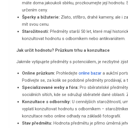
máte doma jakoukoli sbírku, prozkoumejte její hodnotu.
určením ceny.
Šperky a bižuterie:
Zlato, stříbro, drahé kameny, ale i 
mít svou cenu.
Starožitnosti:
Předměty starší 50 let, které mají histor
konzultovat hodnotu s odborníkem nebo antikvariátem.
Jak určit hodnotu? Průzkum trhu a konzultace
Jakmile vytipujete předměty s potenciálem, je nezbytné zjist
Online průzkum:
Prohledejte
online bazar
a aukční portá
Podívejte se, za kolik se podobné předměty prodávají, a 
Specializované weby a fóra:
Pro sběratelské předměty 
sociálních sítích, kde se sdružují sběratelé dané oblast
Konzultace s odborníky:
U cennějších starožitností, 
vyplatí konzultovat hodnotu s odborníkem – starožitníke
konzultace nebo online odhady na základě fotografií.
Stav předmětu:
Hodnota předmětu je přímo úměrná jeho 