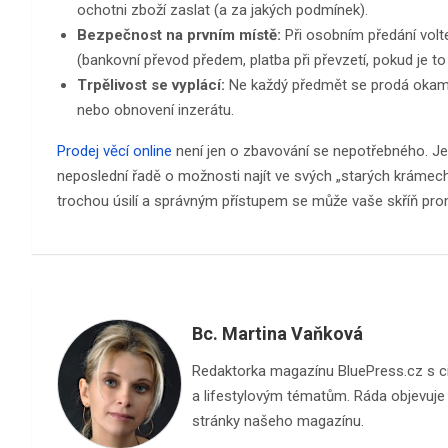
ochotni zboží zaslat (a za jakých podmínek).
Bezpečnost na prvním místě:
Při osobním předání volt
(bankovní převod předem, platba při převzetí, pokud je 
Trpělivost se vyplácí:
Ne každý předmět se prodá okamži
nebo obnovení inzerátu.
Prodej věcí online
není jen o zbavování se nepotřebného. Je 
neposlední řadě o možnosti najít ve svých „starých krámech
trochou úsilí a správným přístupem se může vaše skříň prom
Bc. Martina Vaňková
Redaktorka magazínu BluePress.cz s cite
a lifestylovým tématům. Ráda objevuje n
stránky našeho magazínu.