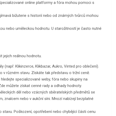
 Specializované online platformy a fóra mohou pomoci s
zajímavá bižuterie s historií nebo od známých tvůrců mohou
ickou nebo uměleckou hodnotu. U starožitností je často nutné
it jejich reálnou hodnotu.
ly (např. Klikinzerce, Klikbazar, Aukro, Vinted pro oblečení).
to v různém stavu. Získáte tak představu o tržní ceně.
hledejte specializované weby, fóra nebo skupiny na
i. Zde můžete získat cenné rady a odhady hodnoty.
uměleckých děl nebo vzácných sběratelských předmětů se
m, znalcem nebo v aukční síni. Mnozí nabízejí bezplatné
stavu. Poškození, opotřebení nebo chybějící části cenu