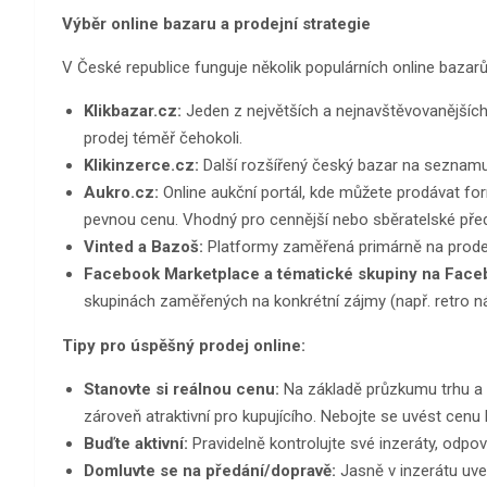
Výběr online bazaru a prodejní strategie
V České republice funguje několik populárních online bazar
Klikbazar.cz:
Jeden z největších a nejnavštěvovanějších
prodej téměř čehokoli.
Klikinzerce.cz:
Další rozšířený český bazar na seznamu. 
Aukro.cz:
Online aukční portál, kde můžete prodávat f
pevnou cenu. Vhodný pro cennější nebo sběratelské předm
Vinted a Bazoš:
Platformy zaměřená primárně na prodej 
Facebook Marketplace a tématické skupiny na Face
skupinách zaměřených na konkrétní zájmy (např. retro náb
Tipy pro úspěšný prodej online:
Stanovte si reálnou cenu:
Na základě průzkumu trhu a s
zároveň atraktivní pro kupujícího. Nebojte se uvést cenu 
Buďte aktivní:
Pravidelně kontrolujte své inzeráty, odpov
Domluvte se na předání/dopravě:
Jasně v inzerátu uveď