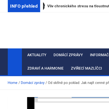
Skip
INFO přehled
vy
Vliv chronického stresu na tloustnutí: Jak kortiz
to
content
AKTUALITY
DOMÁCÍ ZPRÁVY
INFORMAČ
ZDRAVÍ A HARMONIE
ZVÍŘECÍ MAZLÍČCI
Home
Domácí zprávy
Od skříně po poklad: Jak najít cenné 