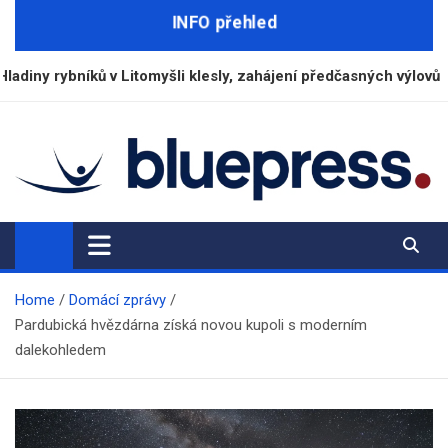
Skip
INFO přehled
to
content
v Litomyšli klesly, zahájení předčasných výlovů
ČS
BluePress.cz
Seriózní průvodce moderním životem
Home
Domácí zprávy
Pardubická hvězdárna získá novou kupoli s moderním
dalekohledem