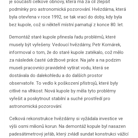
je součástí celkové obnovy, která má za cíl zlepšit
podmínky pro astronomická pozorování. Hvězdárna, která
byla otevřena v roce 1992, se tak vrací do doby, kdy byla
bez kupole, což si někteří místní pamatují z konce 80. let.
Demontáž staré kupole přinesla řadu problémů, které
musely být vyřešeny. Vedoucí hvězdárny, Petr Komárek,
informoval o tom, že do staré kupole zatékalo, což mělo
za následek časté údržbové práce. Na jaře a na podzim
museli pracovníci pravidelně vytírat vodu, která se
dostávala do dalekohledu a do dalších prostor
observatoře. To vedlo k poškození přístrojů, které byly
citlivé na vlhkost. Nová kupole by měla tyto problémy
vyřešit a poskytnout stabilní a suché prostředí pro
astronomická pozorování.
Celková rekonstrukce hvězdárny si vyžádala investice ve
výši osmi milionů korun. Na demontáž kopule byl nasazen
padesátimetrový jeřáb, který zvládl sundat konstrukci vážící