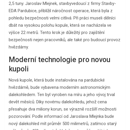
2,5 tuny. Jaroslav Mlejnek, stavbyvedoucí z firmy Stavby-
EDA Pardubice, přiblížil náročnost operace, která byla z
pohledu bezpečnosti velmi citlivá. Při práci museli dělníci
dbát na vysokou polohu kopule, která se nacházela ve
výšce 22 metrů. Tento krok je důležitý pro zajištění
bezpečnosti nejen pracovníků, ale také pro budoucí provoz
hvězdárny.
Moderní technologie pro novou
kupoli
Nová kupole, která bude instalována na pardubické
hvězdárně, bude vybavena moderním astronomickým
dalekohledem. Ten byl vyroben na míru a jeho vývoj trval
devět měsíců. Díky novému dalekohledu, jehož cena
přesahuje dva miliony korun, se výrazně rozšíří možnosti
pozorování. Podle informací od Jaroslava Mlejnka bude
nový dalekohled mít průměr 500 milimetrů, zatímco starý