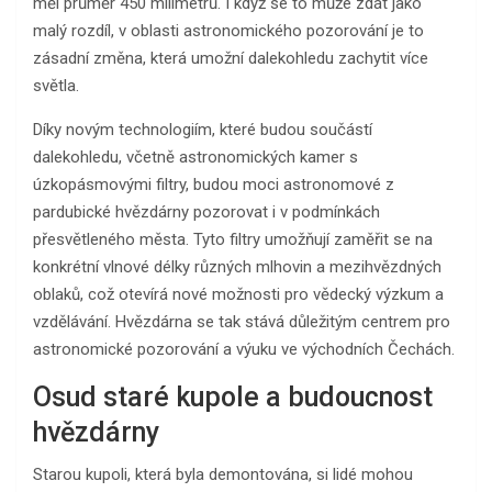
měl průměr 450 milimetrů. I když se to může zdát jako
malý rozdíl, v oblasti astronomického pozorování je to
zásadní změna, která umožní dalekohledu zachytit více
světla.
Díky novým technologiím, které budou součástí
dalekohledu, včetně astronomických kamer s
úzkopásmovými filtry, budou moci astronomové z
pardubické hvězdárny pozorovat i v podmínkách
přesvětleného města. Tyto filtry umožňují zaměřit se na
konkrétní vlnové délky různých mlhovin a mezihvězdných
oblaků, což otevírá nové možnosti pro vědecký výzkum a
vzdělávání. Hvězdárna se tak stává důležitým centrem pro
astronomické pozorování a výuku ve východních Čechách.
Osud staré kupole a budoucnost
hvězdárny
Starou kupoli, která byla demontována, si lidé mohou