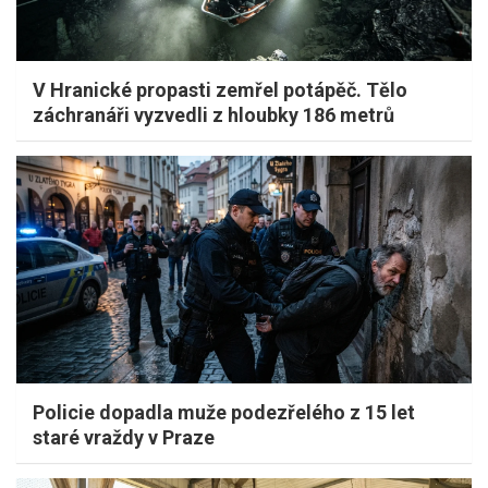
V Hranické propasti zemřel potápěč. Tělo
záchranáři vyzvedli z hloubky 186 metrů
Policie dopadla muže podezřelého z 15 let
staré vraždy v Praze