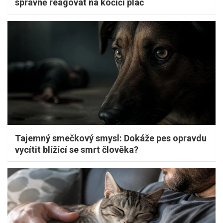
správně reagovat na kočičí pláč
Tajemný smečkový smysl: Dokáže pes opravdu
vycítit blížící se smrt člověka?