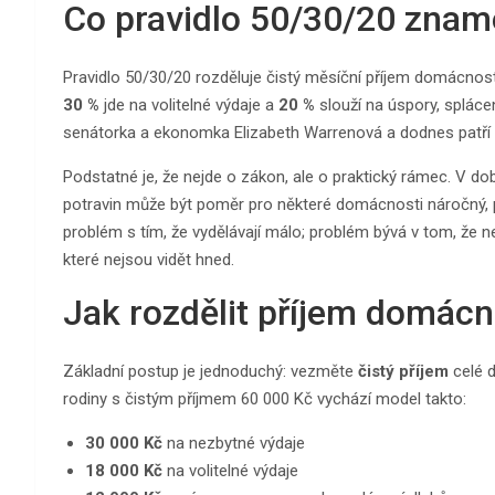
Co pravidlo 50/30/20 znam
Pravidlo 50/30/20 rozděluje čistý měsíční příjem domácnosti
30 %
jde na volitelné výdaje a
20 %
slouží na úspory, spláce
senátorka a ekonomka Elizabeth Warrenová a dodnes patří m
Podstatné je, že nejde o zákon, ale o praktický rámec. V do
potravin může být poměr pro některé domácnosti náročný, p
problém s tím, že vydělávají málo; problém bývá v tom, že netu
které nejsou vidět hned.
Jak rozdělit příjem domácno
Základní postup je jednoduchý: vezměte
čistý příjem
celé d
rodiny s čistým příjmem 60 000 Kč vychází model takto:
30 000 Kč
na nezbytné výdaje
18 000 Kč
na volitelné výdaje