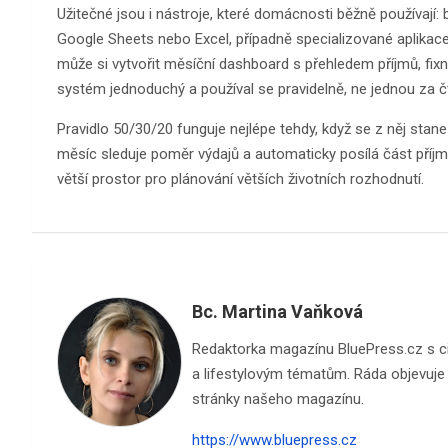
Užitečné jsou i nástroje, které domácnosti běžně používají
Google Sheets nebo Excel, případně specializované aplikace
může si vytvořit měsíční dashboard s přehledem příjmů, fixní
systém jednoduchý a používal se pravidelně, ne jednou za čt
Pravidlo 50/30/20 funguje nejlépe tehdy, když se z něj stan
měsíc sleduje poměr výdajů a automaticky posílá část příjmů
větší prostor pro plánování větších životních rozhodnutí.
Bc. Martina Vaňková
Redaktorka magazínu BluePress.cz s cite
a lifestylovým tématům. Ráda objevuje n
stránky našeho magazínu.
https://www.bluepress.cz