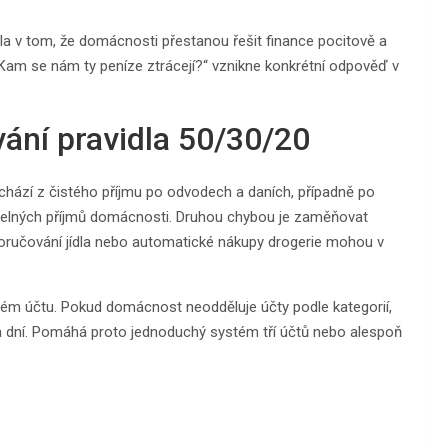
dla v tom, že domácnosti přestanou řešit finance pocitově a
 „Kam se nám ty peníze ztrácejí?“ vznikne konkrétní odpověď v
vání pravidla 50/30/20
chází z čistého příjmu po odvodech a daních, případně po
idelných příjmů domácnosti. Druhou chybou je zaměňovat
doručování jídla nebo automatické nákupy drogerie mohou v
ěžném účtu. Pokud domácnost neodděluje účty podle kategorií,
a dní. Pomáhá proto jednoduchý systém tří účtů nebo alespoň