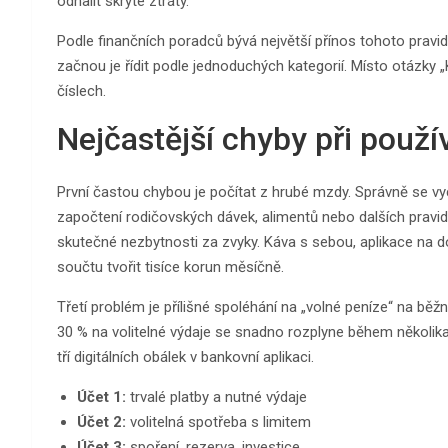
odhalit skryté ztráty.
Podle finančních poradců bývá největší přínos tohoto pravi
začnou je řídit podle jednoduchých kategorií. Místo otázky
číslech.
Nejčastější chyby při použí
První častou chybou je počítat z hrubé mzdy. Správně se vy
započtení rodičovských dávek, alimentů nebo dalších prav
skutečné nezbytnosti za zvyky. Káva s sebou, aplikace na 
součtu tvořit tisíce korun měsíčně.
Třetí problém je přílišné spoléhání na „volné peníze“ na b
30 % na volitelné výdaje se snadno rozplyne během několik
tří digitálních obálek v bankovní aplikaci.
Účet 1:
trvalé platby a nutné výdaje
Účet 2:
volitelná spotřeba s limitem
Účet 3:
spoření, rezerva, investice