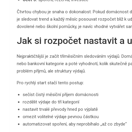
Čtvrtou chybou je snaha o dokonalost. Pokud domácnost do
je sledovat trend a každý měsíc posouvat rozpočet blíž k u
dovolené nebo školní pomůcky, je navíc vhodné vytvářet sa
Jak si rozpočet nastavit a
Nejpraktičtější je začít tříměsíčním sledováním výdajů. Do
nebo bankovní kategorie a poté vyhodnotí, kolik skutečně p
problém příjmů, ale struktury výdajů.
Pro rychlý start stačí tento postup:
sečíst čistý měsíční příjem domácnosti
rozdělit výdaje do tří kategorií
nastavit trvalé převody hned po výplatě
omezit volitelné výdaje pevnou částkou
automatizovat spoření, aby neprobíhalo „až co zbyde“