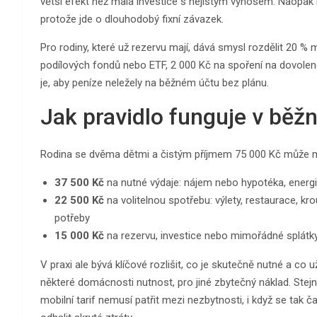
větší efekt než malá investice s nejistým výnosem. Naopak
protože jde o dlouhodobý fixní závazek.
Pro rodiny, které už rezervu mají, dává smysl rozdělit 20 % m
podílových fondů nebo ETF, 2 000 Kč na spoření na dovolen
je, aby peníze neležely na běžném účtu bez plánu.
Jak pravidlo funguje v bě
Rodina se dvěma dětmi a čistým příjmem 75 000 Kč může m
37 500 Kč
na nutné výdaje: nájem nebo hypotéka, energie,
22 500 Kč
na volitelnou spotřebu: výlety, restaurace, k
potřeby
15 000 Kč
na rezervu, investice nebo mimořádné splátk
V praxi ale bývá klíčové rozlišit, co je skutečně nutné a co 
některé domácnosti nutnost, pro jiné zbytečný náklad. Stej
mobilní tarif nemusí patřit mezi nezbytnosti, i když se ta