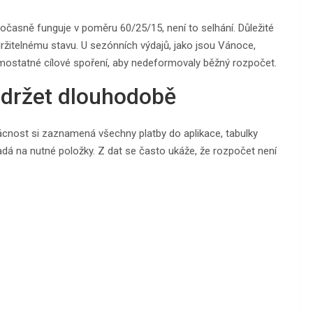
časně funguje v poměru 60/25/15, není to selhání. Důležité
držitelnému stavu. U sezónních výdajů, jako jsou Vánoce,
mostatné cílové spoření, aby nedeformovaly běžný rozpočet.
 udržet dlouhodobě
mácnost si zaznamená všechny platby do aplikace, tabulky
adá na nutné položky. Z dat se často ukáže, že rozpočet není