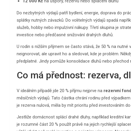
12 000 Kč
na úspory, rezervu nebo splácení dluhů
Do nezbytných výdajů patří bydlení, energie, doprava do práce
splátky nutných závazků. Do volitelných výdajů spadá napří
služeb, hobby nebo impulzivní nákupy. Třetí skupina je strateg
investice nebo předčasné snižování drahých dluhů.
U rodin s nižším příjmem se často stává, že 50 % na nutné v
neignorovat, ale upravit ho a sledovat, kde je problém. Někdy
předplatné. Jindy pomůže konsolidace dluhů nebo přechod na 
Co má přednost: rezerva, d
V ideálním případě jde 20 % příjmu nejprve na
rezervní fon
měsíčních výdajů. Tato částka chrání rodinu před výpadkem
je rezerva nulová, měla by mít prioritu před investováním do 
Jestliže domácnost splácí drahé dluhy, například kreditní 
je rozumné část 20 % použít právě na jejich rychlejší spla