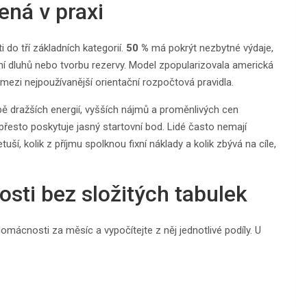
ená v praxi
 do tří základních kategorií.
50 %
má pokrýt nezbytné výdaje,
ní dluhů nebo tvorbu rezervy. Model zpopularizovala americká
ezi nejpoužívanější orientační rozpočtová pravidla.
bě dražších energií, vyšších nájmů a proměnlivých cen
řesto poskytuje jasný startovní bod. Lidé často nemají
ší, kolik z příjmu spolknou fixní náklady a kolik zbývá na cíle,
sti bez složitých tabulek
omácnosti za měsíc a vypočítejte z něj jednotlivé podíly. U