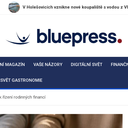
Holešovicích vznikne nové koupaliště s vodou z Vltavy
BluePress.cz
Seriózní průvodce moderním životem
NÍ MAGAZÍN
VAŠE NÁZORY
DIGITÁLNÍ SVĚT
FINANČ
SVĚT GASTRONOMIE
 řízení rodinných financí