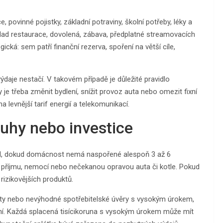
, povinné pojistky, základní potraviny, školní potřeby, léky a
klad restaurace, dovolená, zábava, předplatné streamovacích
ická: sem patří finanční rezerva, spoření na větší cíle,
ýdaje nestačí. V takovém případě je důležité pravidlo
 je třeba změnit bydlení, snížit provoz auta nebo omezit fixní
levnější tarif energií a telekomunikací.
luhy nebo investice
d
, dokud domácnost nemá naspořené alespoň 3 až 6
 příjmu, nemocí nebo nečekanou opravou auta či kotle. Pokud
rizikovějších produktů.
karty nebo nevýhodné spotřebitelské úvěry s vysokým úrokem,
cení. Každá splacená tisícikoruna s vysokým úrokem může mít