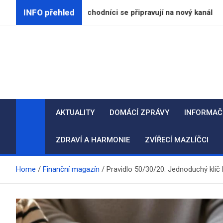
Skip
INFO přehled
t za lidi, obchodníci se připravují na nový kanál
V 
to
content
AKTUALITY
DOMÁCÍ ZPRÁVY
INFORMAČ
ZDRAVÍ A HARMONIE
ZVÍŘECÍ MAZLÍČCI
Home
Finanční magazín
Pravidlo 50/30/20: Jednoduchý klíč k