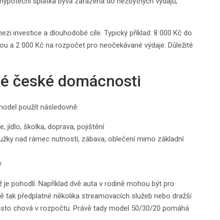
 hypoteční splátka bývá zařazena do nezbytných výdajů,
ezi investice a dlouhodobé cíle. Typický příklad: 8 000 Kč do
ou a 2 000 Kč na rozpočet pro neočekávané výdaje. Důležité
žné české domácnosti
odel použít následovně:
 jídlo, školka, doprava, pojištění
roužky nad rámec nutností, zábava, oblečení mimo základní
y
už je pohodlí. Například dvě auta v rodině mohou být pro
ně tak předplatné několika streamovacích služeb nebo dražší
k často chová v rozpočtu. Právě tady model 50/30/20 pomáhá