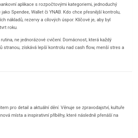
: bankovní aplikace s rozpočtovými kategoriemi, jednoduchý
 jako Spendee, Wallet či YNAB. Kdo chce přesnější kontrolu,
ch nákladů, rezervy a cílových úspor. Klíčové je, aby byl
vrt roku.
e rutina, ne jednorázové cvičení. Domácnost, která každý
 stranou, získává lepší kontrolu nad cash flow, menší stres a
m pro detail a aktuální dění. Věnuje se zpravodajství, kultuře
ová místa a inspirativní příběhy, které následně přenáší na