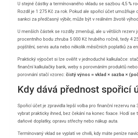
U stejné částky a termínovaného vkladu se sazbou 4,5 % roč
Rozdíl je 1 275 Kč za rok. Pokud ale spořicí účet umožňuje
sankci za předčasný výběr, může být v reálném životě výhodn
U menších částek se rozdíly zmenšují, ale u větších rezerv j
procentního bodu zhruba 5 000 Kč hrubého ročně, tedy 4 250
pojištění, servis auta nebo několik měsíčních poplatků za en
Praktický výpočet si lze ověřit v jednoduché kalkulačce: stač
finanční kalkulačky bank, weby s porovnáním produktů nebo v
porovnání stačí vzorec:
čistý výnos = vklad × sazba × (po
Kdy dává přednost spořicí 
Spořicí účet je zpravidla lepší volba pro finanční rezervu n
vybrat prakticky ihned, bez čekání na konec fixace. Hodí se ta
daňové doplatky, opravu střechy nebo nákup auta.
Termínovaný vklad se vyplatí ve chvíli, kdy máte peníze navíc