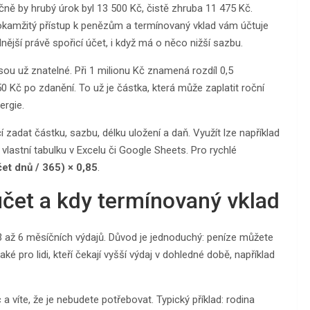
ně by hrubý úrok byl 13 500 Kč, čistě zhruba 11 475 Kč.
 okamžitý přístup k penězům a termínovaný vklad vám účtuje
ější právě spořicí účet, i když má o něco nižší sazbu.
sou už znatelné. Při 1 milionu Kč znamená rozdíl 0,5
 Kč po zdanění. To už je částka, která může zaplatit roční
ergie.
í zadat částku, sazbu, délku uložení a daň. Využít lze například
lastní tabulku v Excelu či Google Sheets. Pro rychlé
čet dnů / 365) × 0,85
.
účet a kdy termínovaný vklad
a 3 až 6 měsíčních výdajů. Důvod je jednoduchý: peníze můžete
ké pro lidi, kteří čekají vyšší výdaj v dohledné době, například
 a víte, že je nebudete potřebovat. Typický příklad: rodina