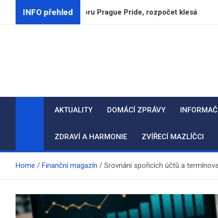
Skip
INFO přehled
končují podporu Prague Pride, rozpočet klesá
CSG 
to
content
AKTUALITY
DOMÁCÍ ZPRÁVY
INFORMAČ
ZDRAVÍ A HARMONIE
ZVÍŘECÍ MAZLÍČCI
Home
Finanční magazín
Srovnání spořicích účtů a termínova