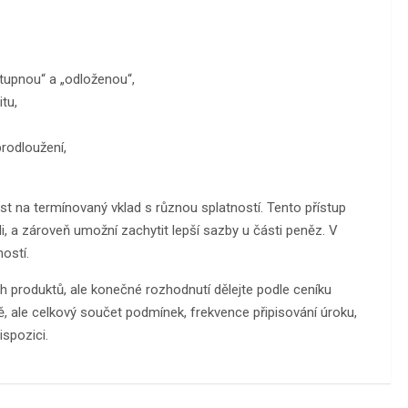
stupnou“ a „odloženou“,
tu,
rodloužení,
ást na termínovaný vklad s různou splatností. Tento přístup
i, a zároveň umožní zachytit lepší sazby u části peněz. V
ostí.
ch produktů, ale konečné rozhodnutí dělejte podle ceníku
mě, ale celkový součet podmínek, frekvence připisování úroku,
ispozici.