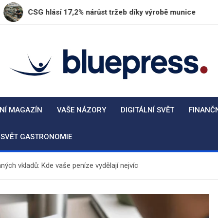
hlásí 17,2% nárůst tržeb díky výrobě munice
Plze
BluePress.cz
Seriózní průvodce moderním životem
NÍ MAGAZÍN
VAŠE NÁZORY
DIGITÁLNÍ SVĚT
FINANČ
SVĚT GASTRONOMIE
ných vkladů: Kde vaše peníze vydělají nejvíc