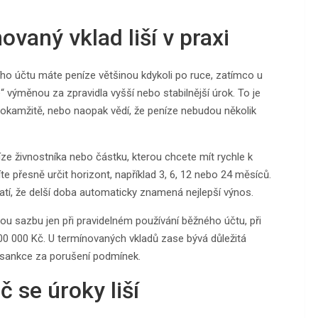
ovaný vklad liší v praxi
cího účtu máte peníze většinou kdykoli po ruce, zatímco u
výměnou za zpravidla vyšší nebo stabilnější úrok. To je
ou okamžitě, nebo naopak vědí, že peníze nebudou několik
íze živnostníka nebo částku, kterou chcete mít rychle k
te přesně určit horizont, například 3, 6, 12 nebo 24 měsíců.
platí, že delší doba automaticky znamená nejlepší výnos.
ovou sazbu jen při pravidelném používání běžného účtu, při
200 000 Kč. U termínovaných vkladů zase bývá důležitá
 sankce za porušení podmínek.
č se úroky liší