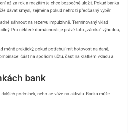
vení až za rok a mezitím je chce bezpečně uložit. Pokud banka
může dávat smysl, zejména pokud nehrozí předčasný výběr.
nadné sáhnout na rezervu impulzivně. Termínovaný vklad
odlný. Pro některé domácnosti je právě tato „zámka“ výhodou,
d méně praktický, pokud potřebují mít hotovost na daně,
ombinace: část na spořicím účtu, část na krátkém vkladu a
ínkách bank
z dalších podmínek, nebo se váže na aktivitu. Banka může