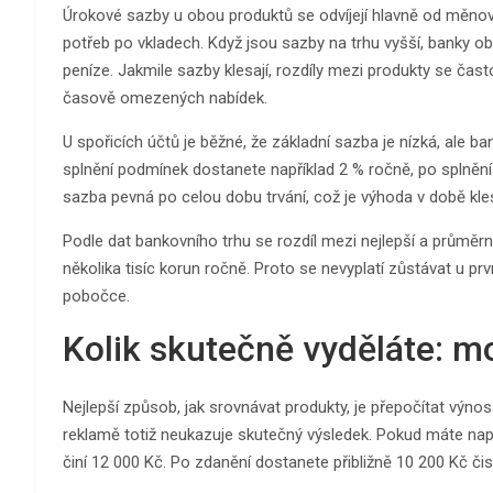
Úrokové sazby u obou produktů se odvíjejí hlavně od měnové
potřeb po vkladech. Když jsou sazby na trhu vyšší, banky obv
peníze. Jakmile sazby klesají, rozdíly mezi produkty se ča
časově omezených nabídek.
U spořicích účtů je běžné, že základní sazba je nízká, ale b
splnění podmínek dostanete například 2 % ročně, po splnění
sazba pevná po celou dobu trvání, což je výhoda v době kle
Podle dat bankovního trhu se rozdíl mezi nejlepší a průmě
několika tisíc korun ročně. Proto se nevyplatí zůstávat u prv
pobočce.
Kolik skutečně vyděláte: m
Nejlepší způsob, jak srovnávat produkty, je přepočítat výno
reklamě totiž neukazuje skutečný výsledek. Pokud máte např
činí 12 000 Kč. Po zdanění dostanete přibližně 10 200 Kč či