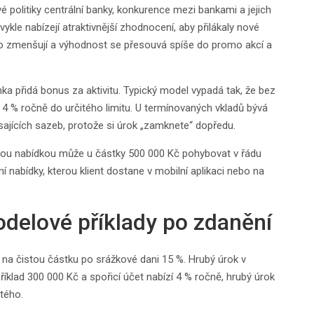
 politiky centrální banky, konkurence mezi bankami a jejich
ykle nabízejí atraktivnější zhodnocení, aby přilákaly nové
sto zmenšují a výhodnost se přesouvá spíše do promo akcí a
anka přidá bonus za aktivitu. Typický model vypadá tak, že bez
 4 % ročně do určitého limitu. U termínovaných vkladů bývá
sajících sazeb, protože si úrok „zamknete“ dopředu.
rnou nabídkou může u částky 500 000 Kč pohybovat v řádu
ní nabídky, kterou klient dostane v mobilní aplikaci nebo na
odelové příklady po zdanění
s na čistou částku po srážkové dani 15 %. Hrubý úrok v
íklad 300 000 Kč a spořicí účet nabízí 4 % ročně, hrubý úrok
stého.