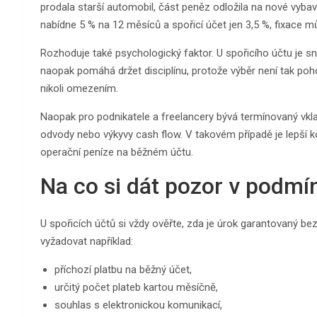
prodala starší automobil, část peněz odložila na nové vyba
nabídne 5 % na 12 měsíců a spořicí účet jen 3,5 %, fixace 
Rozhoduje také psychologický faktor. U spořicího účtu je s
naopak pomáhá držet disciplínu, protože výběr není tak poh
nikoli omezením.
Naopak pro podnikatele a freelancery bývá termínovaný vkla
odvody nebo výkyvy cash flow. V takovém případě je lepší k
operační peníze na běžném účtu.
Na co si dát pozor v podm
U spořicích účtů si vždy ověřte, zda je úrok garantovaný be
vyžadovat například:
příchozí platbu na běžný účet,
určitý počet plateb kartou měsíčně,
souhlas s elektronickou komunikací,