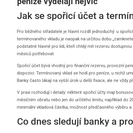
peníze vydělají nejvíc
Jak se spořicí účet a termín
Pro běžného střadatele je hlavní rozdíl jednoduchý: u spoři
termínovaného vkladu je naopak na určitou dobu „zamknete“ 
podstatné hlavně pro lidi, kteří chtějí mít rezervu dostupn
měsíců potřebovat.
Spořicí účet bývá vhodný pro finanční rezervu, provozní pen
dispozici. Termínovaný vklad se hodí pro peníze, u nichž umí
Banky často lákají na vyšší úrok u delší fixace, ale ne vždy 
V praxi rozhodují i detaily: některé spořicí účty mají bonus
měsíčním obratu nebo jen do určitého limitu, například do 
minimální vkladová částka, možnost předčasného výběru a
Co dnes sledují banky a pro