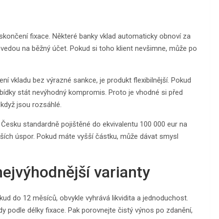
 skončení fixace. Některé banky vklad automaticky obnoví za
řevedou na běžný účet. Pokud si toho klient nevšimne, může po
ní vkladu bez výrazné sankce, je produkt flexibilnější. Pokud
abídky stát nevýhodný kompromis. Proto je vhodné si před
když jsou rozsáhlé.
 Česku standardně pojištěné do ekvivalentu 100 000 eur na
yšších úspor. Pokud máte vyšší částku, může dávat smysl
nejvýhodnější varianty
okud do 12 měsíců, obvykle vyhrává likvidita a jednoduchost.
y podle délky fixace. Pak porovnejte čistý výnos po zdanění,