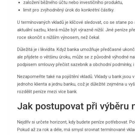
založení běžného účtu nebo investičního produktu,
limit pro zvýhodněný úrok do konkrétní částky.
U termínovaných vkladů je klíčové sledovat, co se stane po
aktuální sazbu, která může být výrazně nižší. Jiné peníze p
roce skončit s nižším výnosem, než čekal.
Důležitá je i likvidita. Když banka umožňuje předčasné ukonče
ale přijdete o většinu úroku, může se z původně výhodné n
podpisem smlouvy přečíst sazebník a obchodní podmínky, i 
Nezapomeňte také na pojištění vkladů. Vklady u bank jsou v
jednoho klienta a jednu banku, což je důležité zejména u v
rozdělit peníze mezi více bank.
Jak postupovat při výběru 
Nejdřív si určete horizont, kdy budete peníze potřebovat. P
Pokud až za rok a déle, má smysl srovnat termínované vklad