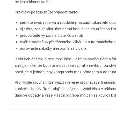
ne jen reklamní sazbu.
Praktický postup může vypadat takto:
sečtěte svou rezervu a rozdělte ji na část „okamžitě do
zjistěte, zda spořicí účet nemá bonus jen do určitého limi
přepočítejte výnos na čisté Kč za rok,
ověřte podmínky předčasného výběru a automatického p
porovnejte nabídky alespoň 3 až 5 bank.
U větších částek je rozumné část uložit na spořicí účet a č
snižuje riziko, že budete muset vše vybrat v nevhodnou chvíl
praxi jde o jednoduchý kompromis mezi výnosem a dostupn
Pro rychlé srovnání lze využít i veřejné srovnávače finanční
konkrétní banky. Rozhodující není jen nejvyšší číslo v rekla
daňové dopady a vaše vlastní potřeba mít peníze kdykoli k d