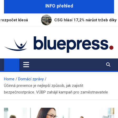
Skip
INFO přehled
to
content
á
CSG hlásí 17,2% nárůst tržeb díky výrobě munice
BluePress.cz
Seriózní průvodce moderním životem
Home
Domácí zprávy
Účinná prevence je nejlepší způsob, jak zajistit
bezpečnostpráce. VÚBP zahájil kampaň pro zaměstnavatele