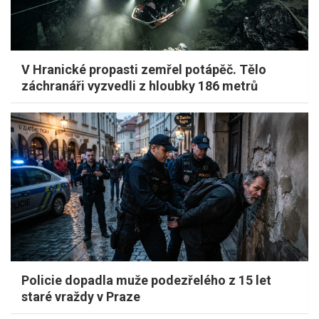
V Hranické propasti zemřel potápěč. Tělo
záchranáři vyzvedli z hloubky 186 metrů
Policie dopadla muže podezřelého z 15 let
staré vraždy v Praze