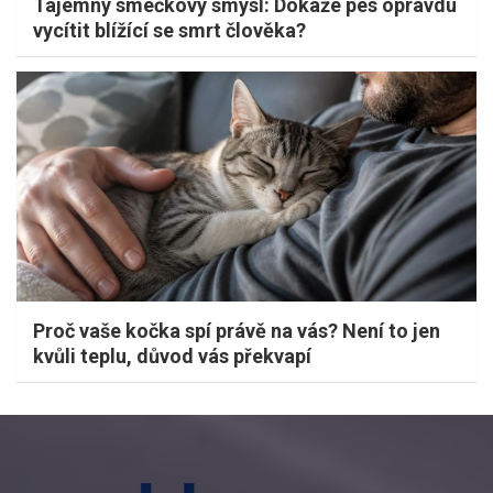
Tajemný smečkový smysl: Dokáže pes opravdu
vycítit blížící se smrt člověka?
Proč vaše kočka spí právě na vás? Není to jen
kvůli teplu, důvod vás překvapí