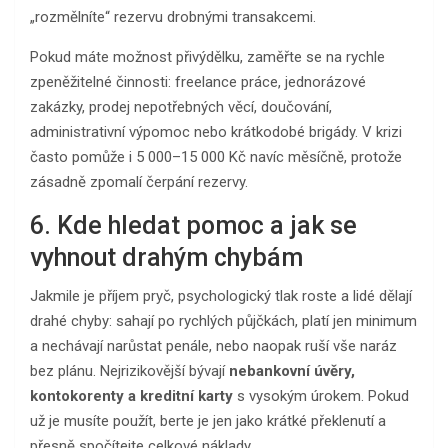
„rozmělníte“ rezervu drobnými transakcemi.
Pokud máte možnost přivýdělku, zaměřte se na rychle
zpeněžitelné činnosti: freelance práce, jednorázové
zakázky, prodej nepotřebných věcí, doučování,
administrativní výpomoc nebo krátkodobé brigády. V krizi
často pomůže i 5 000–15 000 Kč navíc měsíčně, protože
zásadně zpomalí čerpání rezervy.
6. Kde hledat pomoc a jak se
vyhnout drahým chybám
Jakmile je příjem pryč, psychologický tlak roste a lidé dělají
drahé chyby: sahají po rychlých půjčkách, platí jen minimum
a nechávají narůstat penále, nebo naopak ruší vše naráz
bez plánu. Nejrizikovější bývají
nebankovní úvěry,
kontokorenty a kreditní karty
s vysokým úrokem. Pokud
už je musíte použít, berte je jen jako krátké překlenutí a
přesně spočítejte celkové náklady.