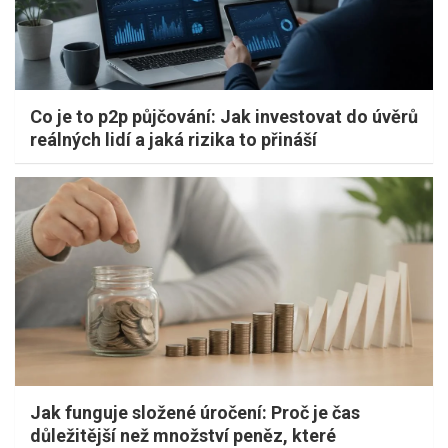
Co je to p2p půjčování: Jak investovat do úvěrů
reálných lidí a jaká rizika to přináší
Jak funguje složené úročení: Proč je čas
důležitější než množství peněz, které