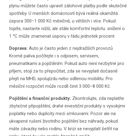
plynu můžete často upravit zálohové platby podle skutečné
spotřeby. U menších domácností bývá reálná okamžitá
úspora 300–1 000 Kč měsíčně, u větších i více. Pokud
topíte, nastavte nižší, ale stále komfortní teplotu: snížení o
1 °C může znamenat úsporu v řádu jednotek procent.
Doprava:
Auto je často jeden z nejdražších provozů.
Kromě paliva počítejte i s odpisem, servisem,
pneumatikami a pojištěním. Pokud auto není nezbytné pro
příjem, stojí za to přepočítat, zda se nevyplatí dočasně
přejít na MHD, spolujízdu nebo sdílenou mobilitu. Pro
měsíční rozpočet může rozdíl činit 3 000–8 000 Kč.
Pojištění a finanční produkty:
Zkontrolujte, zda neplatíte
zbytečné připojištění, drahé investiční produkty s vysokými
poplatky nebo duplicity mezi smlouvami. Pozor ale na
ukvapené rušení životního pojištění bez náhrady, pokud
máte závazky nebo rodinu. V krizi se nevyplatí šetřit na