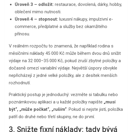
Úroveň 3 – odložit:
restaurace, dovolená, dárky, hobby,
oblečení mimo nutnosti.
Úroveň 4 – stopnout:
luxusní nákupy, impulzivní e-
commerce, předplatné a služby bez okamžitého
přínosu.
V reálném rozpočtu to znamená, že například rodina s
měsíčními náklady 45 000 Kč může během dvou dnů snížit
výdaje na 32 000–35 000 Kč, pokud zruší zbytné položky a
dočasně omezí variabilní výdaje. Největší úspory obvykle
nepřicházejí z jedné velké položky, ale z desítek menších
rozhodnutí.
Praktický postup je jednoduchý: vezměte si tabulku nebo
poznámkovou aplikaci a u každé položky napište
„musí
být“, „může počkat“, „ruším“
. Pokud si nejste jistí, položka
patří do druhé nebo třetí skupiny, ne do první.
3. Snižte fixní náklady: tady bývá