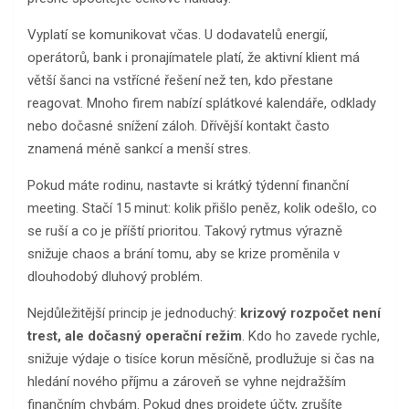
Vyplatí se komunikovat včas. U dodavatelů energií,
operátorů, bank i pronajímatele platí, že aktivní klient má
větší šanci na vstřícné řešení než ten, kdo přestane
reagovat. Mnoho firem nabízí splátkové kalendáře, odklady
nebo dočasné snížení záloh. Dřívější kontakt často
znamená méně sankcí a menší stres.
Pokud máte rodinu, nastavte si krátký týdenní finanční
meeting. Stačí 15 minut: kolik přišlo peněz, kolik odešlo, co
se ruší a co je příští prioritou. Takový rytmus výrazně
snižuje chaos a brání tomu, aby se krize proměnila v
dlouhodobý dluhový problém.
Nejdůležitější princip je jednoduchý:
krizový rozpočet není
trest, ale dočasný operační režim
. Kdo ho zavede rychle,
snižuje výdaje o tisíce korun měsíčně, prodlužuje si čas na
hledání nového příjmu a zároveň se vyhne nejdražším
finančním chybám. Pokud dnes projdete účty, zrušíte