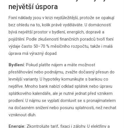
největší úspora
Fixní náklady jsou v krizi nejdůležitější, protože se opakují
bez ohledu na to, kolik právě vyděláváte. U domácností
bývá největší prostor v bydlení, energiích, dopravě a
pojištění. Podle zkušeností finančních poradců tvoří fixní
výdaje často 50–70 % měsíčního rozpočtu, takže i malá
úprava má výrazný dopad.
Bydlení:
Pokud platíte nájem a máte možnost
přestěhování nebo podnájmu, zvažte dočasný přesun do
levnější varianty. U hypotéky komunikujte s bankou co
nejdříve. Mnoho bank nabízí odklad splátek nebo úpravu
splátkového kalendáře, ale je nutné jednat před vznikem
prodlení. U nájmu se vyplatí domluvit se s pronajímatelem
na dočasném snížení nebo posunu splatnosti, než nechat
vzniknout dluh.
Energie:
Zkontrolujte tarif, fixaci i zálohy. U elektřiny a