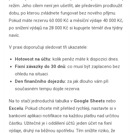
režim. Jeho cílem není jen ušetřit, ale především prodloužit
dobu, po kterou zvládnete fungovat bez nového příjmu.
Pokud máte rezervu 60 000 Kč a měsíční výdaje 40 000 Kč,
po snížení výdajů na 28 000 Kč si kupujete téměř dva týdny
navíc.
V praxi doporučuji sledovat tři ukazatele:
Hotovost na účtu:
kolik peněz máte k dispozici dnes.
Fixní závazky do 30 dnů:
co musí být zaplaceno bez
ohledu na situaci.
Den finančního dojezdu:
za jak dlouho vám při
současném tempu dojde rezerva.
Na to stačí jednoduchá tabulka v
Google Sheets
nebo
Excelu
. Pokud chcete mít přehled rychleji, nastavte si v
bankovní aplikaci notifikace na každou platbu nad určitou
částku. Užitečné je i oddělení účtů: jeden účet na fixní
výdaje, druhý na běžnou spotřebu. Tím snížíte riziko, že