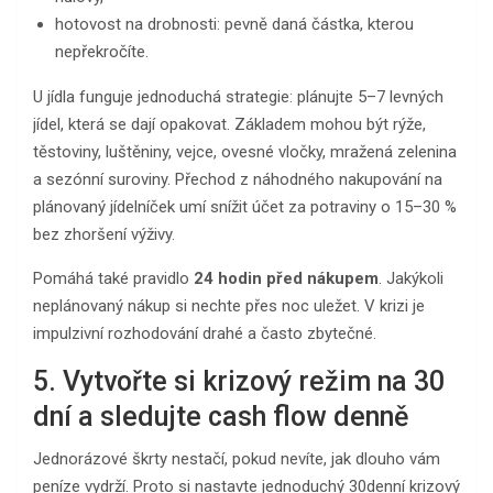
hotovost na drobnosti: pevně daná částka, kterou
nepřekročíte.
U jídla funguje jednoduchá strategie: plánujte 5–7 levných
jídel, která se dají opakovat. Základem mohou být rýže,
těstoviny, luštěniny, vejce, ovesné vločky, mražená zelenina
a sezónní suroviny. Přechod z náhodného nakupování na
plánovaný jídelníček umí snížit účet za potraviny o 15–30 %
bez zhoršení výživy.
Pomáhá také pravidlo
24 hodin před nákupem
. Jakýkoli
neplánovaný nákup si nechte přes noc uležet. V krizi je
impulzivní rozhodování drahé a často zbytečné.
5. Vytvořte si krizový režim na 30
dní a sledujte cash flow denně
Jednorázové škrty nestačí, pokud nevíte, jak dlouho vám
peníze vydrží. Proto si nastavte jednoduchý 30denní krizový