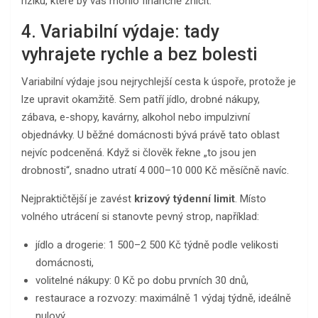
riziku, které by vás mohlo finančně zničit.
4. Variabilní výdaje: tady
vyhrajete rychle a bez bolesti
Variabilní výdaje jsou nejrychlejší cesta k úspoře, protože je
lze upravit okamžitě. Sem patří jídlo, drobné nákupy,
zábava, e-shopy, kavárny, alkohol nebo impulzivní
objednávky. U běžné domácnosti bývá právě tato oblast
nejvíc podceněná. Když si člověk řekne „to jsou jen
drobnosti“, snadno utratí 4 000–10 000 Kč měsíčně navíc.
Nejpraktičtější je zavést
krizový týdenní limit
. Místo
volného utrácení si stanovte pevný strop, například:
jídlo a drogerie: 1 500–2 500 Kč týdně podle velikosti
domácnosti,
volitelné nákupy: 0 Kč po dobu prvních 30 dnů,
restaurace a rozvozy: maximálně 1 výdaj týdně, ideálně
nulový,