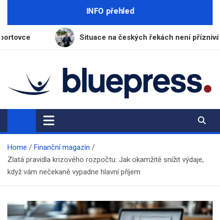
Skip
INFO přehled
to
content
Situace na českých řekách není příznivá, varuje ředitel Pov
BluePress.cz
Seriózní průvodce moderním životem
Home
Finanční magazín
Zlatá pravidla krizového rozpočtu: Jak okamžitě snížit výdaje,
když vám nečekaně vypadne hlavní příjem