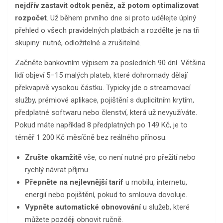
nejdřív zastavit odtok peněz, až potom optimalizovat
rozpočet
. Už během prvního dne si proto udělejte úplný
přehled o všech pravidelných platbách a rozdělte je na tři
skupiny: nutné, odložitelné a zrušitelné.
Začněte bankovním výpisem za posledních 90 dní. Většina
lidí objeví 5–15 malých plateb, které dohromady dělají
překvapivě vysokou částku. Typicky jde o streamovací
služby, prémiové aplikace, pojištění s duplicitním krytím,
předplatné softwaru nebo členství, která už nevyužíváte.
Pokud máte například 8 předplatných po 149 Kč, je to
téměř 1 200 Kč měsíčně bez reálného přínosu.
Zrušte okamžitě
vše, co není nutné pro přežití nebo
rychlý návrat příjmu.
Přepněte na nejlevnější tarif
u mobilu, internetu,
energií nebo pojištění, pokud to smlouva dovoluje.
Vypněte automatické obnovování
u služeb, které
můžete později obnovit ručně.