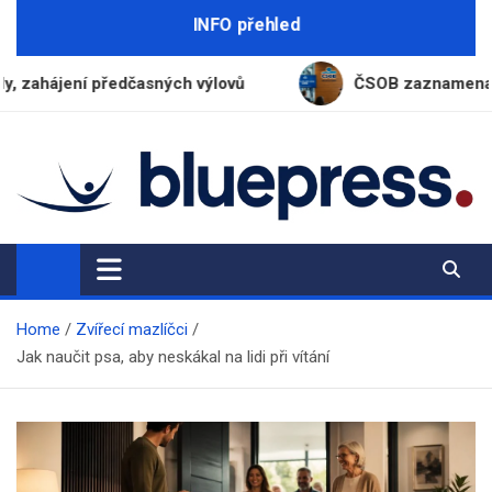
Skip
INFO přehled
to
content
ení předčasných výlovů
ČSOB zaznamenala za první p
BluePress.cz
Seriózní průvodce moderním životem
Home
Zvířecí mazlíčci
Jak naučit psa, aby neskákal na lidi při vítání