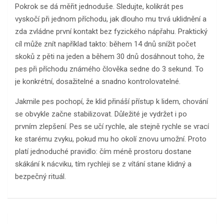
Pokrok se dá měřit jednoduše. Sledujte, kolikrát pes
vyskočí při jednom příchodu, jak dlouho mu trvá uklidnění a
zda zvládne první kontakt bez fyzického nápřahu. Praktický
cíl může znít například takto: během 14 dnů snížit počet
skoků z pěti na jeden a během 30 dnů dosáhnout toho, že
pes při příchodu známého člověka sedne do 3 sekund. To
je konkrétní, dosažitelné a snadno kontrolovatelné.
Jakmile pes pochopí, že klid přináší přístup k lidem, chování
se obvykle začne stabilizovat. Důležité je vydržet i po
prvním zlepšení. Pes se učí rychle, ale stejně rychle se vrací
ke starému zvyku, pokud mu ho okolí znovu umožní. Proto
platí jednoduché pravidlo: čím méně prostoru dostane
skákání k nácviku, tím rychleji se z vítání stane klidný a
bezpečný rituál.