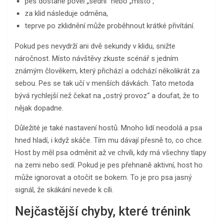
pes dostane povel „sedni“ nebo „místo“,
za klid následuje odměna,
teprve po zklidnění může proběhnout krátké přivítání.
Pokud pes nevydrží ani dvě sekundy v klidu, snižte
náročnost. Místo návštěvy zkuste scénář s jedním
známým člověkem, který přichází a odchází několikrát za
sebou. Pes se tak učí v menších dávkách. Tato metoda
bývá rychlejší než čekat na „ostrý provoz“ a doufat, že to
nějak dopadne.
Důležité je také nastavení hostů. Mnoho lidí neodolá a psa
hned hladí, i když skáče. Tím mu dávají přesně to, co chce.
Host by měl psa odměnit až ve chvíli, kdy má všechny tlapy
na zemi nebo sedí. Pokud je pes přehnaně aktivní, host ho
může ignorovat a otočit se bokem. To je pro psa jasný
signál, že skákání nevede k cíli.
Nejčastější chyby, které trénink