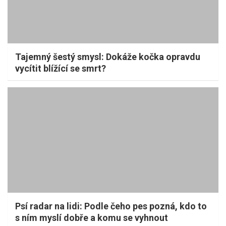
Tajemný šestý smysl: Dokáže kočka opravdu
vycítit blížící se smrt?
Psí radar na lidi: Podle čeho pes pozná, kdo to
s ním myslí dobře a komu se vyhnout