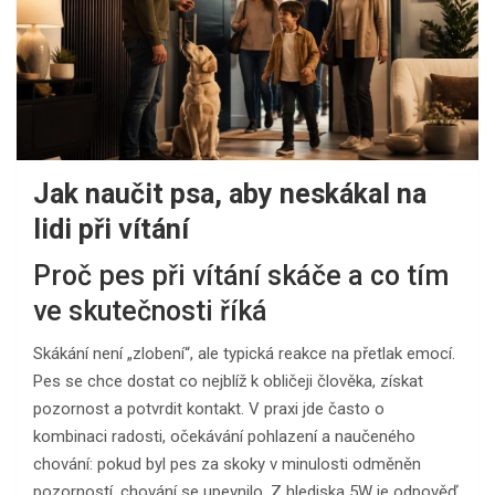
Jak naučit psa, aby neskákal na
lidi při vítání
Proč pes při vítání skáče a co tím
ve skutečnosti říká
Skákání není „zlobení“, ale typická reakce na přetlak emocí.
Pes se chce dostat co nejblíž k obličeji člověka, získat
pozornost a potvrdit kontakt. V praxi jde často o
kombinaci radosti, očekávání pohlazení a naučeného
chování: pokud byl pes za skoky v minulosti odměněn
pozorností, chování se upevnilo. Z hlediska 5W je odpověď