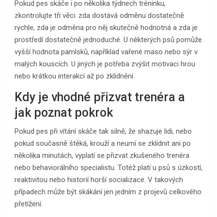
Pokud pes skáče i po několika týdnech tréninku,
zkontrolujte tři věci: zda dostává odměnu dostatečně
rychle, zda je odměna pro něj skutečně hodnotná a zda je
prostředí dostatečně jednoduché. U některých psů pomůže
vyšší hodnota pamlsků, například vařené maso nebo sýr v
malých kouscích. U jiných je potřeba zvýšit motivaci hrou
nebo krátkou interakcí až po zklidnění.
Kdy je vhodné přizvat trenéra a
jak poznat pokrok
Pokud pes při vítání skáče tak silně, že shazuje lidi, nebo
pokud současně štěká, krouží a neumí se zklidnit ani po
několika minutách, vyplatí se přizvat zkušeného trenéra
nebo behaviorálního specialistu. Totéž platí u psů s úzkostí,
reaktivitou nebo historií horší socializace. V takových
případech může být skákání jen jedním z projevů celkového
přetížení.