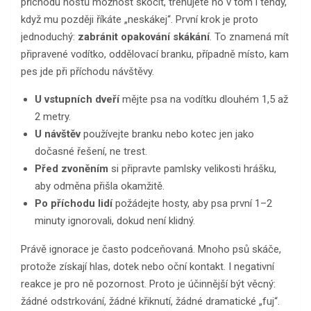
příchodu hostů možnost skočit, trénujete ho v tom i tehdy,
když mu později říkáte „neskákej“. První krok je proto
jednoduchý:
zabránit opakování skákání
. To znamená mít
připravené vodítko, oddělovací branku, případně místo, kam
pes jde při příchodu návštěvy.
U vstupních dveří
mějte psa na vodítku dlouhém 1,5 až
2 metry.
U návštěv
používejte branku nebo kotec jen jako
dočasné řešení, ne trest.
Před zvoněním
si připravte pamlsky velikosti hrášku,
aby odměna přišla okamžitě.
Po příchodu lidí
požádejte hosty, aby psa první 1–2
minuty ignorovali, dokud není klidný.
Právě ignorace je často podceňovaná. Mnoho psů skáče,
protože získají hlas, dotek nebo oční kontakt. I negativní
reakce je pro ně pozornost. Proto je účinnější být věcný:
žádné odstrkování, žádné křiknutí, žádné dramatické „fuj“.