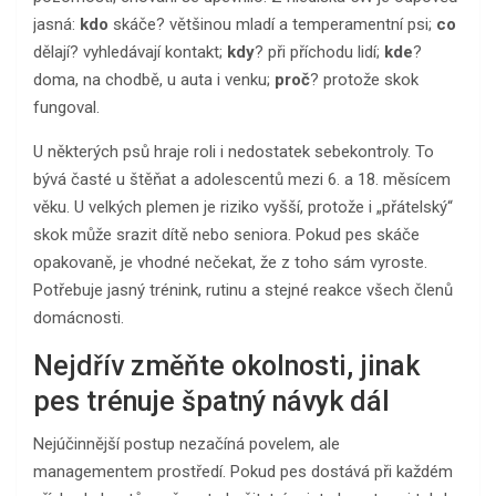
jasná:
kdo
skáče? většinou mladí a temperamentní psi;
co
dělají? vyhledávají kontakt;
kdy
? při příchodu lidí;
kde
?
doma, na chodbě, u auta i venku;
proč
? protože skok
fungoval.
U některých psů hraje roli i nedostatek sebekontroly. To
bývá časté u štěňat a adolescentů mezi 6. a 18. měsícem
věku. U velkých plemen je riziko vyšší, protože i „přátelský“
skok může srazit dítě nebo seniora. Pokud pes skáče
opakovaně, je vhodné nečekat, že z toho sám vyroste.
Potřebuje jasný trénink, rutinu a stejné reakce všech členů
domácnosti.
Nejdřív změňte okolnosti, jinak
pes trénuje špatný návyk dál
Nejúčinnější postup nezačíná povelem, ale
managementem prostředí. Pokud pes dostává při každém