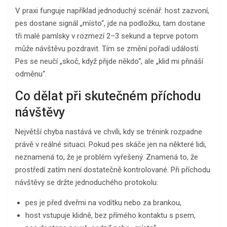
V praxi funguje například jednoduchý scénář: host zazvoní,
pes dostane signál „místo“, jde na podložku, tam dostane
tři malé pamlsky v rozmezí 2–3 sekund a teprve potom
může návštěvu pozdravit. Tím se změní pořadí událostí.
Pes se neučí „skoč, když přijde někdo“, ale „klid mi přináší
odměnu“.
Co dělat při skutečném příchodu
návštěvy
Největší chyba nastává ve chvíli, kdy se trénink rozpadne
právě v reálné situaci. Pokud pes skáče jen na některé lidi,
neznamená to, že je problém vyřešený. Znamená to, že
prostředí zatím není dostatečně kontrolované. Při příchodu
návštěvy se držte jednoduchého protokolu:
pes je před dveřmi na vodítku nebo za brankou,
host vstupuje klidně, bez přímého kontaktu s psem,