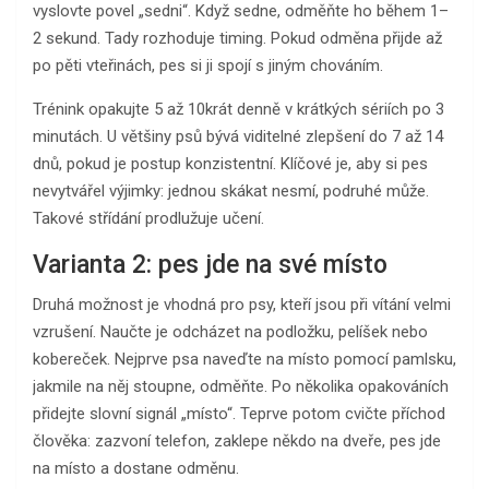
vyslovte povel „sedni“. Když sedne, odměňte ho během 1–
2 sekund. Tady rozhoduje timing. Pokud odměna přijde až
po pěti vteřinách, pes si ji spojí s jiným chováním.
Trénink opakujte 5 až 10krát denně v krátkých sériích po 3
minutách. U většiny psů bývá viditelné zlepšení do 7 až 14
dnů, pokud je postup konzistentní. Klíčové je, aby si pes
nevytvářel výjimky: jednou skákat nesmí, podruhé může.
Takové střídání prodlužuje učení.
Varianta 2: pes jde na své místo
Druhá možnost je vhodná pro psy, kteří jsou při vítání velmi
vzrušení. Naučte je odcházet na podložku, pelíšek nebo
kobereček. Nejprve psa naveďte na místo pomocí pamlsku,
jakmile na něj stoupne, odměňte. Po několika opakováních
přidejte slovní signál „místo“. Teprve potom cvičte příchod
člověka: zazvoní telefon, zaklepe někdo na dveře, pes jde
na místo a dostane odměnu.