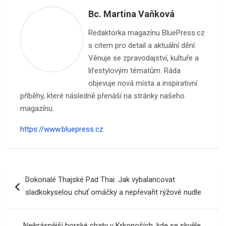
Bc. Martina Vaňková
Redaktorka magazínu BluePress.cz
s citem pro detail a aktuální dění.
Věnuje se zpravodajství, kultuře a
lifestylovým tématům. Ráda
objevuje nová místa a inspirativní
příběhy, které následně přenáší na stránky našeho
magazínu.
https://www.bluepress.cz
Navigace
Dokonalé Thajské Pad Thai: Jak vybalancovat
pro
sladkokyselou chuť omáčky a nepřevařit rýžové nudle
příspěvek
Nejkrásnější horské chaty v Krkonoších, kde se skvěle