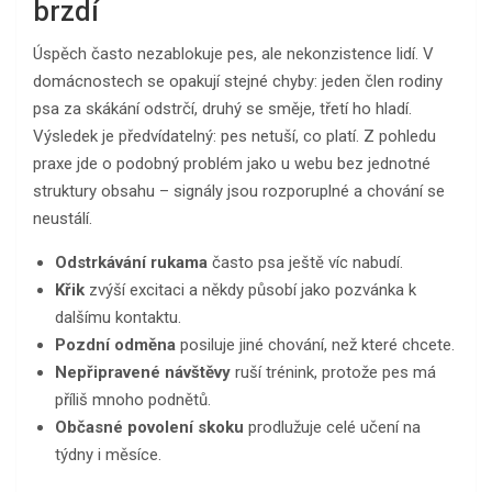
brzdí
Úspěch často nezablokuje pes, ale nekonzistence lidí. V
domácnostech se opakují stejné chyby: jeden člen rodiny
psa za skákání odstrčí, druhý se směje, třetí ho hladí.
Výsledek je předvídatelný: pes netuší, co platí. Z pohledu
praxe jde o podobný problém jako u webu bez jednotné
struktury obsahu – signály jsou rozporuplné a chování se
neustálí.
Odstrkávání rukama
často psa ještě víc nabudí.
Křik
zvýší excitaci a někdy působí jako pozvánka k
dalšímu kontaktu.
Pozdní odměna
posiluje jiné chování, než které chcete.
Nepřipravené návštěvy
ruší trénink, protože pes má
příliš mnoho podnětů.
Občasné povolení skoku
prodlužuje celé učení na
týdny i měsíce.