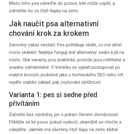
Místo toho psa odveďte do pozice, kde může uspět, a
odměňte ho za čtyři tlapky na zemi.
Jak naučit psa alternativní
chování krok za krokem
Samotný zákaz nestačí. Pes potřebuje vědět,
co má dělat
místo skákání
. Nejlépe fungují dvě alternativy: sedni a jdi na
místo. Obě varianty jsou praktické, protože jsou měřitelné a
snadno odměnitelné. V tréninku se vyplatí postupovat po
malých krocích, podobně jako u technického SEO nebo UX:
nejdřív stabilní základ, pak zvyšování obtížnosti.
Varianta 1: pes si sedne před
přivítáním
Začněte bez návštěvy, jen s jedním členem domácnosti.
Přibližte se ke psovi, pokud vyskočí, okamžitě se otočte a
odejděte. Jakmile má všechny čtyři tlapy na zemi, klidně