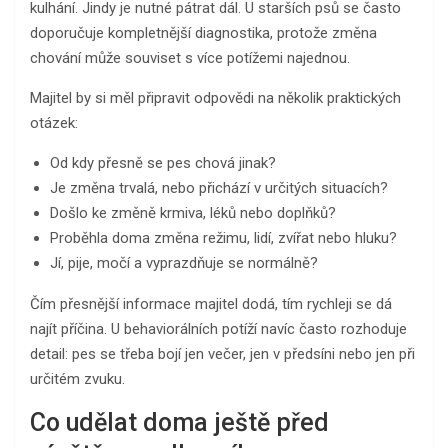
kulhání. Jindy je nutné pátrat dál. U starších psů se často
doporučuje kompletnější diagnostika, protože změna
chování může souviset s více potížemi najednou.
Majitel by si měl připravit odpovědi na několik praktických
otázek:
Od kdy přesně se pes chová jinak?
Je změna trvalá, nebo přichází v určitých situacích?
Došlo ke změně krmiva, léků nebo doplňků?
Proběhla doma změna režimu, lidí, zvířat nebo hluku?
Jí, pije, močí a vyprazdňuje se normálně?
Čím přesnější informace majitel dodá, tím rychleji se dá
najít příčina. U behaviorálních potíží navíc často rozhoduje
detail: pes se třeba bojí jen večer, jen v předsíni nebo jen při
určitém zvuku.
Co udělat doma ještě před