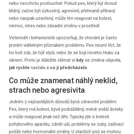
nebo neochotu poslouchat. Pokud pes, který byl dosud
klidný, začne být úzkostný, agresivní, přehnaně přilnavý
nebo naopak uzavřený, může tím reagovat na bolest,
nemoc, stres nebo zásadní změnu v prostředí.
Veterináři i behavioristé upozorňují, že chování je často
prvním viditelným příznakem problému. Pes neumí říct, že
ho bolí zub, že hůř slyší, nebo že se bojí nového hluku za
oknem. Proto je důležité všímat si
kdy
se změna objevila,
jak rychle
nastala a
co jí předcházelo
.
Co může znamenat náhlý neklid,
strach nebo agresivita
Jedním z nejčastějších důvodů bývá zdravotní problém.
Pes, který má bolest, bývá podrážděný, méně snáší doteky
a může reagovat jinak než dřív. Typicky jde o bolesti
pohybového aparátu, zánět uší, problémy se zuby, zažívací
potíže nebo hormonální změny. U starších psů se mohou