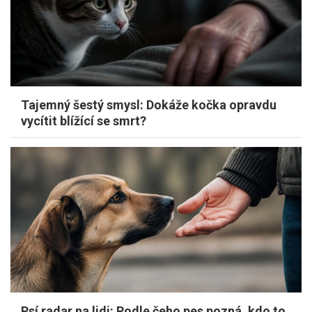
Tajemný šestý smysl: Dokáže kočka opravdu
vycítit blížící se smrt?
Psí radar na lidi: Podle čeho pes pozná, kdo to