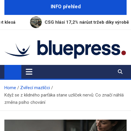
Skip
INFO přehled
to
content
CSG hlásí 17,2% nárůst tržeb díky výrobě munice
BluePress.cz
Seriózní průvodce moderním životem
Home
Zvířecí mazlíčci
Když se z klidného parťáka stane uzlíček nervů: Co značí náhlá
změna psího chování