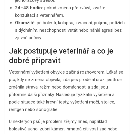
jednorázový stresor.
24–48 hodin:
pokud změna přetrvává, zvažte
konzultaci s veterinářem.
Okamžitě:
při bolesti, kolapsu, zvracení, průjmu, potížích
s dýcháním, neschopnosti vstát nebo náhlé agresi bez
zjevné příčiny.
Jak postupuje veterinář a co je
dobré připravit
Veterinární vyšetření obvykle začíná rozhovorem. Lékař se
ptá, kdy se změna objevila, zda pes prodělal úraz, jestli se
změnila strava, režim nebo domácnost, a zda jsou
přítomné další příznaky. Následuje fyzikální vyšetření a
podle situace také krevní testy, vyšetření moči, stolice,
rentgen nebo sonografie.
U některých psů je problém zřejmý hned, například
bolestivé ucho, zubní kámen, hmatná citlivost zad nebo