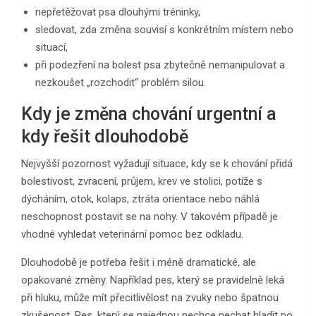
nepřetěžovat psa dlouhými tréninky,
sledovat, zda změna souvisí s konkrétním místem nebo
situací,
při podezření na bolest psa zbytečně nemanipulovat a
nezkoušet „rozchodit“ problém silou.
Kdy je změna chování urgentní a
kdy řešit dlouhodobě
Nejvyšší pozornost vyžadují situace, kdy se k chování přidá
bolestivost, zvracení, průjem, krev ve stolici, potíže s
dýcháním, otok, kolaps, ztráta orientace nebo náhlá
neschopnost postavit se na nohy. V takovém případě je
vhodné vyhledat veterinární pomoc bez odkladu.
Dlouhodobě je potřeba řešit i méně dramatické, ale
opakované změny. Například pes, který se pravidelně leká
při hluku, může mít přecitlivělost na zvuky nebo špatnou
zkušenost. Pes, který se najednou nechce nechat hladit po