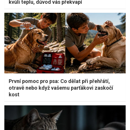
kvůli teplu, důvod vás překvapí
První pomoc pro psa: Co dělat při přehřátí,
otravě nebo když vašemu parťákovi zaskočí
kost