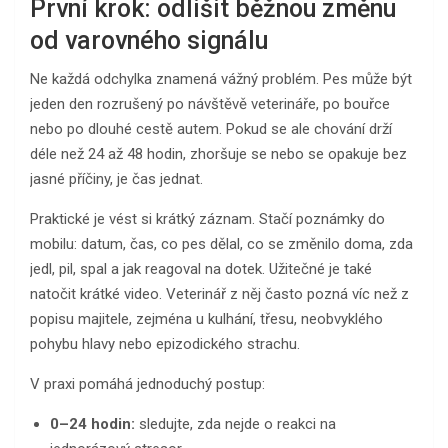
První krok: odlišit běžnou změnu
od varovného signálu
Ne každá odchylka znamená vážný problém. Pes může být
jeden den rozrušený po návštěvě veterináře, po bouřce
nebo po dlouhé cestě autem. Pokud se ale chování drží
déle než 24 až 48 hodin, zhoršuje se nebo se opakuje bez
jasné příčiny, je čas jednat.
Praktické je vést si krátký záznam. Stačí poznámky do
mobilu: datum, čas, co pes dělal, co se změnilo doma, zda
jedl, pil, spal a jak reagoval na dotek. Užitečné je také
natočit krátké video. Veterinář z něj často pozná víc než z
popisu majitele, zejména u kulhání, třesu, neobvyklého
pohybu hlavy nebo epizodického strachu.
V praxi pomáhá jednoduchý postup:
0–24 hodin:
sledujte, zda nejde o reakci na