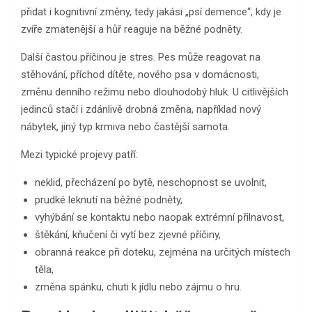
přidat i kognitivní změny, tedy jakási „psí demence“, kdy je
zvíře zmatenější a hůř reaguje na běžné podněty.
Další častou příčinou je stres. Pes může reagovat na
stěhování, příchod dítěte, nového psa v domácnosti,
změnu denního režimu nebo dlouhodobý hluk. U citlivějších
jedinců stačí i zdánlivě drobná změna, například nový
nábytek, jiný typ krmiva nebo častější samota.
Mezi typické projevy patří:
neklid, přecházení po bytě, neschopnost se uvolnit,
prudké leknutí na běžné podněty,
vyhýbání se kontaktu nebo naopak extrémní přilnavost,
štěkání, kňučení či vytí bez zjevné příčiny,
obranná reakce při doteku, zejména na určitých místech
těla,
změna spánku, chuti k jídlu nebo zájmu o hru.