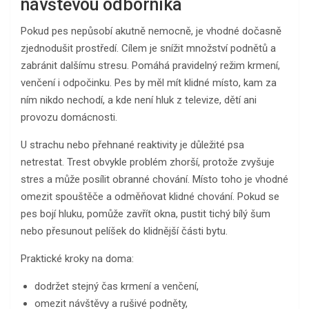
návštěvou odborníka
Pokud pes nepůsobí akutně nemocně, je vhodné dočasně
zjednodušit prostředí. Cílem je snížit množství podnětů a
zabránit dalšímu stresu. Pomáhá pravidelný režim krmení,
venčení i odpočinku. Pes by měl mít klidné místo, kam za
ním nikdo nechodí, a kde není hluk z televize, dětí ani
provozu domácnosti.
U strachu nebo přehnané reaktivity je důležité psa
netrestat. Trest obvykle problém zhorší, protože zvyšuje
stres a může posílit obranné chování. Místo toho je vhodné
omezit spouštěče a odměňovat klidné chování. Pokud se
pes bojí hluku, pomůže zavřít okna, pustit tichý bílý šum
nebo přesunout pelíšek do klidnější části bytu.
Praktické kroky na doma:
dodržet stejný čas krmení a venčení,
omezit návštěvy a rušivé podněty,