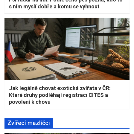
s ním myslí dobře a komu se vyhnout
Jak legálně chovat exotická zvířata v ČR:
Které druhy podléhají registraci CITES a
povolení k chovu
Zvířecí mazlíčci