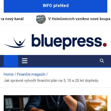
Skip
INFO přehled
to
content
V Holešovicích vznikne nové koupaliště s vodou z Vlt
BluePress.cz
Seriózní průvodce moderním životem
Home
Finanční magazín
Jak správně vytvořit finanční plán na 5, 10 a 20 let dopředu