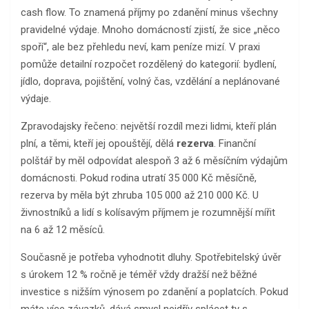
cash flow. To znamená příjmy po zdanění minus všechny
pravidelné výdaje. Mnoho domácností zjistí, že sice „něco
spoří“, ale bez přehledu neví, kam peníze mizí. V praxi
pomůže detailní rozpočet rozdělený do kategorií: bydlení,
jídlo, doprava, pojištění, volný čas, vzdělání a neplánované
výdaje.
Zpravodajsky řečeno: největší rozdíl mezi lidmi, kteří plán
plní, a těmi, kteří jej opouštějí, dělá
rezerva
. Finanční
polštář by měl odpovídat alespoň 3 až 6 měsíčním výdajům
domácnosti. Pokud rodina utratí 35 000 Kč měsíčně,
rezerva by měla být zhruba 105 000 až 210 000 Kč. U
živnostníků a lidí s kolísavým příjmem je rozumnější mířit
na 6 až 12 měsíců.
Současně je potřeba vyhodnotit dluhy. Spotřebitelský úvěr
s úrokem 12 % ročně je téměř vždy dražší než běžné
investice s nižším výnosem po zdanění a poplatcích. Pokud
máte více závazků, dává smysl nejdřív splácet ty s