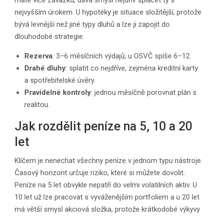
nejvyšším úrokem. U hypotéky je situace složitější, protože
bývá levnější než jiné typy dluhů a lze ji zapojit do
dlouhodobé strategie.
Rezerva
: 3–6 měsíčních výdajů, u OSVČ spíše 6–12.
Drahé dluhy
: splatit co nejdříve, zejména kreditní karty
a spotřebitelské úvěry.
Pravidelné kontroly
: jednou měsíčně porovnat plán s
realitou.
Jak rozdělit peníze na 5, 10 a 20
let
Klíčem je nenechat všechny peníze v jednom typu nástroje.
Časový horizont určuje riziko, které si můžete dovolit.
Peníze na 5 let obvykle nepatří do velmi volatilních aktiv. U
10 let už lze pracovat s vyváženějším portfoliem a u 20 let
má větší smysl akciová složka, protože krátkodobé výkyvy