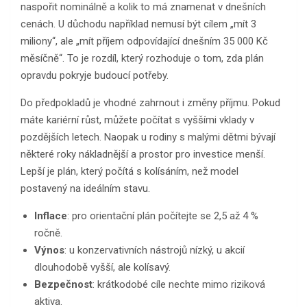
naspořit nominálně a kolik to má znamenat v dnešních
cenách. U důchodu například nemusí být cílem „mít 3
miliony“, ale „mít příjem odpovídající dnešním 35 000 Kč
měsíčně“. To je rozdíl, který rozhoduje o tom, zda plán
opravdu pokryje budoucí potřeby.
Do předpokladů je vhodné zahrnout i změny příjmu. Pokud
máte kariérní růst, můžete počítat s vyššími vklady v
pozdějších letech. Naopak u rodiny s malými dětmi bývají
některé roky nákladnější a prostor pro investice menší.
Lepší je plán, který počítá s kolísáním, než model
postavený na ideálním stavu.
Inflace
: pro orientační plán počítejte se 2,5 až 4 %
ročně.
Výnos
: u konzervativních nástrojů nízký, u akcií
dlouhodobě vyšší, ale kolísavý.
Bezpečnost
: krátkodobé cíle nechte mimo riziková
aktiva.