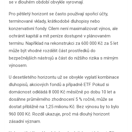
se v dlouhém období obvykle vyrovnají.
Pro pětiletý horizont se často používají spořicí účty,
termínované vklady, krátkodobé dluhopisy nebo
konzervativní fondy. Cílem není maximalizovat výnos, ale
ochránit kapitál a mít peníze dostupné v plánovaném
termínu. Například na rekonstrukci za 600 000 Kč za 5 let
může být vhodné rozdělit část prostředků do
bezpečnějších nástrojů a část do nižšího rizika s mírným
výnosem.
U desetiletého horizontu už se obvykle vyplatí kombinace
dluhopisů, akciových fondů a případně ETF. Pokud si
domácnost odkládá 8 000 Kč měsíčně po dobu 10 let a
dosáhne průměrného zhodnocení 5 % ročně, může se
dostat přibližně na 1,25 milionu Kč. Bez výnosu by to bylo
960 000 Kč. Rozdíl ukazuje, proč má dlouhý horizont
zásadní význam.