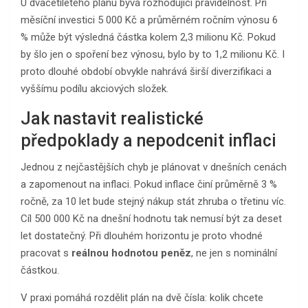
U dvacetiletého plánu bývá rozhodující pravidelnost. Při
měsíční investici 5 000 Kč a průměrném ročním výnosu 6
% může být výsledná částka kolem 2,3 milionu Kč. Pokud
by šlo jen o spoření bez výnosu, bylo by to 1,2 milionu Kč. I
proto dlouhé období obvykle nahrává širší diverzifikaci a
vyššímu podílu akciových složek.
Jak nastavit realistické
předpoklady a nepodcenit inflaci
Jednou z nejčastějších chyb je plánovat v dnešních cenách
a zapomenout na inflaci. Pokud inflace činí průměrně 3 %
ročně, za 10 let bude stejný nákup stát zhruba o třetinu víc.
Cíl 500 000 Kč na dnešní hodnotu tak nemusí být za deset
let dostatečný. Při dlouhém horizontu je proto vhodné
pracovat s
reálnou hodnotou peněz
, ne jen s nominální
částkou.
V praxi pomáhá rozdělit plán na dvě čísla: kolik chcete