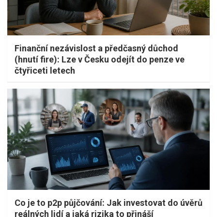
Finanční nezávislost a předčasný důchod
(hnutí fire): Lze v Česku odejít do penze ve
čtyřiceti letech
Co je to p2p půjčování: Jak investovat do úvěrů
reálných lidí a jaká rizika to přináší