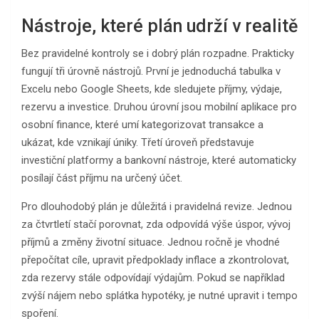
Nástroje, které plán udrží v realitě
Bez pravidelné kontroly se i dobrý plán rozpadne. Prakticky
fungují tři úrovně nástrojů. První je jednoduchá tabulka v
Excelu nebo Google Sheets, kde sledujete příjmy, výdaje,
rezervu a investice. Druhou úrovní jsou mobilní aplikace pro
osobní finance, které umí kategorizovat transakce a
ukázat, kde vznikají úniky. Třetí úroveň představuje
investiční platformy a bankovní nástroje, které automaticky
posílají část příjmu na určený účet.
Pro dlouhodobý plán je důležitá i pravidelná revize. Jednou
za čtvrtletí stačí porovnat, zda odpovídá výše úspor, vývoj
příjmů a změny životní situace. Jednou ročně je vhodné
přepočítat cíle, upravit předpoklady inflace a zkontrolovat,
zda rezervy stále odpovídají výdajům. Pokud se například
zvýší nájem nebo splátka hypotéky, je nutné upravit i tempo
spoření.