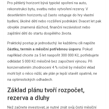
Pro pětiletý horizont bývá typické spoření na auto,
rekonstrukci bytu, svatbu nebo vytvoření rezervy. V
desetiletém horizontu už často vstupuje do hry vlastní
bydlení, školné dětí nebo rozšíření podnikání. Dvacet let pak
obvykle znamená důchod, finanční nezávislost nebo
zajištění dětí do startu dospělého života.
Praktický postup je jednoduchý: ke každému cíli napište
částku, termín a měsíční potřebnou úsporu
. Pokud
například chcete za 5 let naspořit 300 000 Kč, potřebujete
odkládat 5 000 Kč měsíčně bez započtení výnosu. Při
konzervativním zhodnocení 4 % ročně by měsíční vklad
mohl být o něco nižší, ale plán je lepší stavět opatrně, ne
na optimistických odhadech.
Základ plánu tvoří rozpočet,
rezerva a dluhy
Než začnete investovat, je nutné znát svůj čistý měsíční