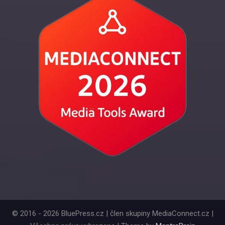
© 2016 - 2026 BluePress.cz | člen skupiny MediaConnect.cz |