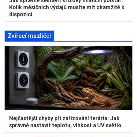
Jak správně sestavit krizový finanční polštář:
Kolik měsíčních výdajů musíte mít okamžitě k
dispozici
Zvířecí mazlíčci
Nejčastější chyby při zařizování terária: Jak
správně nastavit teplotu, vlhkost a UV světlo