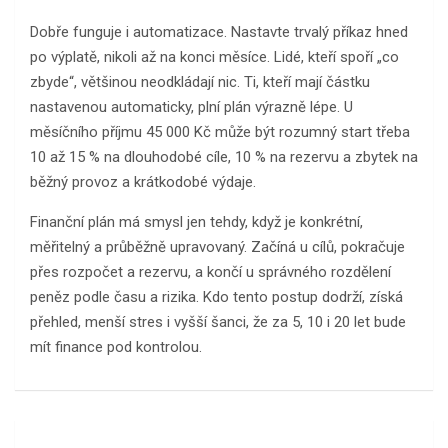
Dobře funguje i automatizace. Nastavte trvalý příkaz hned
po výplatě, nikoli až na konci měsíce. Lidé, kteří spoří „co
zbyde“, většinou neodkládají nic. Ti, kteří mají částku
nastavenou automaticky, plní plán výrazně lépe. U
měsíčního příjmu 45 000 Kč může být rozumný start třeba
10 až 15 % na dlouhodobé cíle, 10 % na rezervu a zbytek na
běžný provoz a krátkodobé výdaje.
Finanční plán má smysl jen tehdy, když je konkrétní,
měřitelný a průběžně upravovaný. Začíná u cílů, pokračuje
přes rozpočet a rezervu, a končí u správného rozdělení
peněz podle času a rizika. Kdo tento postup dodrží, získá
přehled, menší stres i vyšší šanci, že za 5, 10 i 20 let bude
mít finance pod kontrolou.