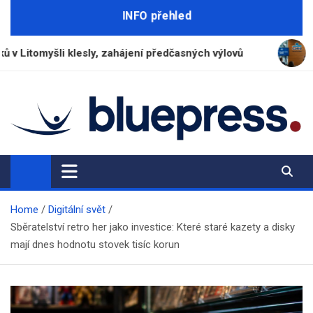
Skip
INFO přehled
to
content
esly, zahájení předčasných výlovů
ČSOB zaznamenala
BluePress.cz
Seriózní průvodce moderním životem
Home
Digitální svět
Sběratelství retro her jako investice: Které staré kazety a disky
mají dnes hodnotu stovek tisíc korun