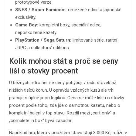
prototypové verze.
SNES / Super Famicom:
omezené edice a japonské
exclusivity.
Game Boy:
kompletní boxy, speciální edice,
nepoškozené kazety.
PlayStation / Sega Saturn:
limitované série, raritní
JRPG a collectors’ editions.
Kolik mohou stát a proč se ceny
liší o stovky procent
U běžných retro her se ceny pohybují v řádu stovek až
nižších tisíců korun. U opravdu vzácných kusů ale trh
pracuje s úplně jinou logikou. Cena se může lišit i o stovky
procent podle toho, zda jde o samotnou kazetu, nebo o
kompletní balení v top stavu. Rozdíl mezi „cart only“ a
„complete in box“ bývá zásadní.
Například hra, která v použitém stavu stojí 3 000 Kč, může v