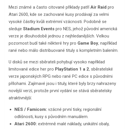
Mezi známé a často citované příklady patří
Air Raid
pro
Atari 2600, kde se zachované kusy prodávají za velmi
vysoké částky kvůli extrémní vzácnosti. Podobně se
sleduje
Stadium Events
pro NES, jehož původní americká
verze je dlouhodobě jednou z nejhledanějších. Velkou
pozornost budí také některé hry pro
Game Boy
, například
rané nebo málo distribuované tituly s kompletním balením.
U disků se mezi sběrateli pohybují vysoko například
limitované edice her pro
PlayStation 1 a 2
, sběratelské
verze japonských RPG nebo rané PC edice s původními
přílohami. Zajímavé jsou i tituly, které byly brzy nahrazeny
novější verzí, protože první vydání se stává sběratelsky
atraktivnější.
NES / Famicom:
vzácné první tisky, regionální
odlišnosti, kusy s původním manuálem.
Atari 2600:
extrémně malé náklady, unikátní obaly,