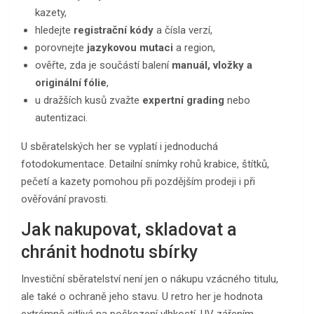
kazety,
hledejte
registrační kódy
a čísla verzí,
porovnejte
jazykovou mutaci
a region,
ověřte, zda je součástí balení
manuál, vložky a
originální fólie
,
u dražších kusů zvažte
expertní grading
nebo
autentizaci.
U sběratelských her se vyplatí i jednoduchá
fotodokumentace. Detailní snímky rohů krabice, štítků,
pečetí a kazety pomohou při pozdějším prodeji i při
ověřování pravosti.
Jak nakupovat, skladovat a
chránit hodnotu sbírky
Investiční sběratelství není jen o nákupu vzácného titulu,
ale také o ochraně jeho stavu. U retro her je hodnota
extrémně citlivá na poškození vlhkostí, UV zářením,