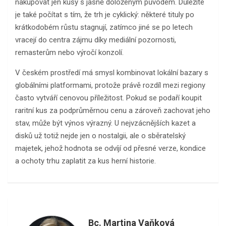
nakupovat jen kusy s jasně doloženým původem. Důležité
je také počítat s tím, že trh je cyklický: některé tituly po
krátkodobém růstu stagnují, zatímco jiné se po letech
vracejí do centra zájmu díky mediální pozornosti,
remasterům nebo výročí konzolí.
V českém prostředí má smysl kombinovat lokální bazary s
globálními platformami, protože právě rozdíl mezi regiony
často vytváří cenovou příležitost. Pokud se podaří koupit
raritní kus za podprůměrnou cenu a zároveň zachovat jeho
stav, může být výnos výrazný. U nejvzácnějších kazet a
disků už totiž nejde jen o nostalgii, ale o sběratelský
majetek, jehož hodnota se odvíjí od přesné verze, kondice
a ochoty trhu zaplatit za kus herní historie.
Bc. Martina Vaňková