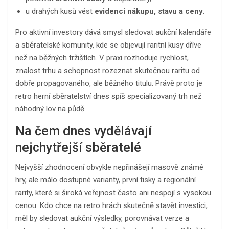
u drahých kusů vést
evidenci nákupu, stavu a ceny
.
Pro aktivní investory dává smysl sledovat aukční kalendáře
a sběratelské komunity, kde se objevují raritní kusy dříve
než na běžných tržištích. V praxi rozhoduje rychlost,
znalost trhu a schopnost rozeznat skutečnou raritu od
dobře propagovaného, ale běžného titulu. Právě proto je
retro herní sběratelství dnes spíš specializovaný trh než
náhodný lov na půdě.
Na čem dnes vydělávají
nejchytřejší sběratelé
Nejvyšší zhodnocení obvykle nepřinášejí masově známé
hry, ale málo dostupné varianty, první tisky a regionální
rarity, které si široká veřejnost často ani nespojí s vysokou
cenou. Kdo chce na retro hrách skutečně stavět investici,
měl by sledovat aukční výsledky, porovnávat verze a