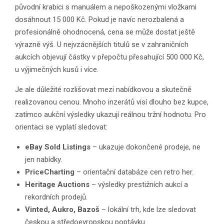
původní krabici s manuálem a nepoškozenými vložkami
dosáhnout 15 000 Kč. Pokud je navíc nerozbalená a
profesionálně ohodnocená, cena se může dostat ještě
výrazně výš. U nejvzácnějších titulů se v zahraničních
aukcích objevují částky v přepočtu přesahující 500 000 Kč,
u výjimečných kusů i více.
Je ale důležité rozlišovat mezi nabídkovou a skutečně
realizovanou cenou. Mnoho inzerátů visí dlouho bez kupce,
zatímco aukční výsledky ukazují reálnou tržní hodnotu. Pro
orientaci se vyplatí sledovat:
eBay Sold Listings
– ukazuje dokončené prodeje, ne
jen nabídky.
PriceCharting
– orientační databáze cen retro her.
Heritage Auctions
– výsledky prestižních aukcí a
rekordních prodejů.
Vinted, Aukro, Bazoš
– lokální trh, kde lze sledovat
českou a středoevropskou poptávku.