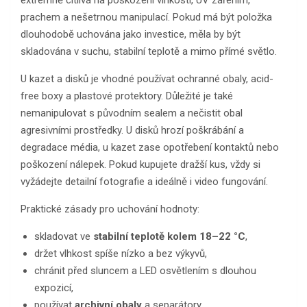
prachem a nešetrnou manipulací. Pokud má být položka
dlouhodobě uchována jako investice, měla by být
skladována v suchu, stabilní teplotě a mimo přímé světlo.
U kazet a disků je vhodné používat ochranné obaly, acid-
free boxy a plastové protektory. Důležité je také
nemanipulovat s původním sealem a nečistit obal
agresivními prostředky. U disků hrozí poškrábání a
degradace média, u kazet zase opotřebení kontaktů nebo
poškození nálepek. Pokud kupujete dražší kus, vždy si
vyžádejte detailní fotografie a ideálně i video fungování.
Praktické zásady pro uchování hodnoty:
skladovat ve
stabilní teplotě kolem 18–22 °C
,
držet vlhkost spíše nízko a bez výkyvů,
chránit před sluncem a LED osvětlením s dlouhou
expozicí,
používat
archivní obaly
a separátory,