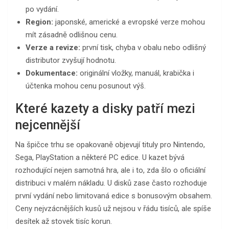
po vydání.
Region:
japonské, americké a evropské verze mohou
mít zásadně odlišnou cenu.
Verze a revize:
první tisk, chyba v obalu nebo odlišný
distributor zvyšují hodnotu.
Dokumentace:
originální vložky, manuál, krabička i
účtenka mohou cenu posunout výš.
Které kazety a disky patří mezi
nejcennější
Na špičce trhu se opakovaně objevují tituly pro Nintendo,
Sega, PlayStation a některé PC edice. U kazet bývá
rozhodující nejen samotná hra, ale i to, zda šlo o oficiální
distribuci v malém nákladu. U disků zase často rozhoduje
první vydání nebo limitovaná edice s bonusovým obsahem.
Ceny nejvzácnějších kusů už nejsou v řádu tisíců, ale spíše
desítek až stovek tisíc korun.