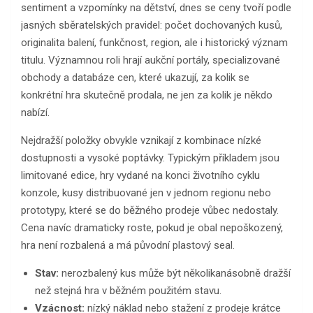
sentiment a vzpomínky na dětství, dnes se ceny tvoří podle
jasných sběratelských pravidel: počet dochovaných kusů,
originalita balení, funkčnost, region, ale i historický význam
titulu. Významnou roli hrají aukční portály, specializované
obchody a databáze cen, které ukazují, za kolik se
konkrétní hra skutečně prodala, ne jen za kolik je někdo
nabízí.
Nejdražší položky obvykle vznikají z kombinace nízké
dostupnosti a vysoké poptávky. Typickým příkladem jsou
limitované edice, hry vydané na konci životního cyklu
konzole, kusy distribuované jen v jednom regionu nebo
prototypy, které se do běžného prodeje vůbec nedostaly.
Cena navíc dramaticky roste, pokud je obal nepoškozený,
hra není rozbalená a má původní plastový seal.
Stav:
nerozbalený kus může být několikanásobně dražší
než stejná hra v běžném použitém stavu.
Vzácnost:
nízký náklad nebo stažení z prodeje krátce