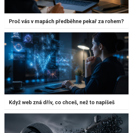
Proč vás v mapách předběhne pekař za rohem?
Když web zná dřív, co chceš, než to napíšeš