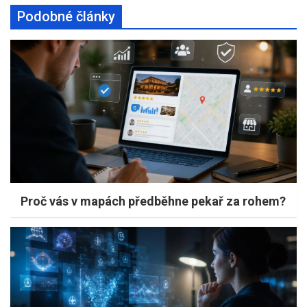
Podobné články
Proč vás v mapách předběhne pekař za rohem?