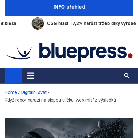
Skip
INFO přehled
to
content
CSG hlásí 17,2% nárůst tržeb díky výrobě munice
BluePress.cz
Seriózní průvodce moderním životem
Home
Digitální svět
Když robot narazí na slepou uličku, web mizí z výsledků