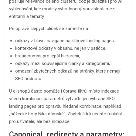
posiluje relevance celého clusteru, což je důležité i pro AI
vyhledávání, kde modely vyhodnocují souvislosti mezi
entitami a tématy.
Při opravě slepých uliček se zaměřte na:
odkazy z hlavní navigace na klíčové landing pages,
kontextové odkazy v obsahu, ne jen v patičce,
breadcrumbs pro lepší hierarchii,
odkazy mezi souvisejícími články a kategoriemi,
omezení zbytečných odkazů na stránky, které nemají
SEO hodnotu.
U e-shopů často pomůže i úprava filtrů: místo indexace
všech kombinací parametrů vytvořte jen vybrané SEO
landing pages pro opravdu hledané kombinace, například
„běžecké boty Nike dámské“. Zbytek filtrů nechte funkční
pro uživatele, ale bez indexace.
Canonical, redirecty a parametry: