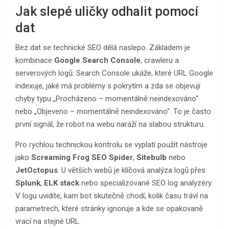
Jak slepé uličky odhalit pomocí
dat
Bez dat se technické SEO dělá naslepo. Základem je
kombinace
Google Search Console
, crawleru a
serverových logů. Search Console ukáže, které URL Google
indexuje, jaké má problémy s pokrytím a zda se objevují
chyby typu „Procházeno – momentálně neindexováno“
nebo „Objeveno – momentálně neindexováno“. To je často
první signál, že robot na webu naráží na slabou strukturu.
Pro rychlou technickou kontrolu se vyplatí použít nástroje
jako
Screaming Frog SEO Spider
,
Sitebulb
nebo
JetOctopus
. U větších webů je klíčová analýza logů přes
Splunk
,
ELK stack
nebo specializované SEO log analyzéry.
V logu uvidíte, kam bot skutečně chodí, kolik času tráví na
parametrech, které stránky ignoruje a kde se opakovaně
vrací na stejné URL.