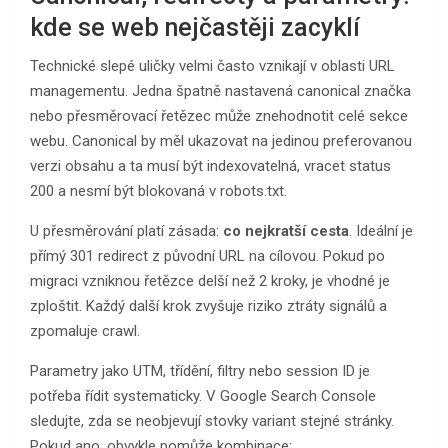
kde se web nejčastěji zacyklí
Technické slepé uličky velmi často vznikají v oblasti URL
managementu. Jedna špatně nastavená canonical značka
nebo přesměrovací řetězec může znehodnotit celé sekce
webu. Canonical by měl ukazovat na jedinou preferovanou
verzi obsahu a ta musí být indexovatelná, vracet status
200 a nesmí být blokovaná v robots.txt.
U přesměrování platí zásada:
co nejkratší cesta
. Ideální je
přímý 301 redirect z původní URL na cílovou. Pokud po
migraci vzniknou řetězce delší než 2 kroky, je vhodné je
zploštit. Každý další krok zvyšuje riziko ztráty signálů a
zpomaluje crawl.
Parametry jako UTM, třídění, filtry nebo session ID je
potřeba řídit systematicky. V Google Search Console
sledujte, zda se neobjevují stovky variant stejné stránky.
Pokud ano, obvykle pomůže kombinace: