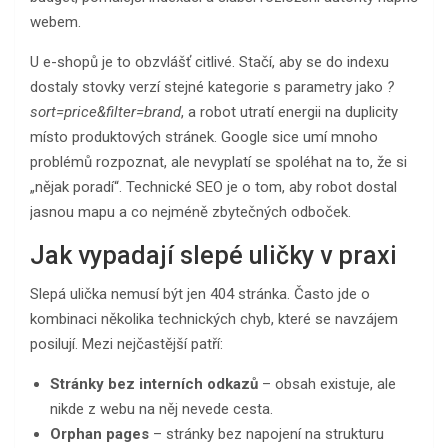
webem.
U e-shopů je to obzvlášť citlivé. Stačí, aby se do indexu
dostaly stovky verzí stejné kategorie s parametry jako
?
sort=price&filter=brand
, a robot utratí energii na duplicity
místo produktových stránek. Google sice umí mnoho
problémů rozpoznat, ale nevyplatí se spoléhat na to, že si
„nějak poradí“. Technické SEO je o tom, aby robot dostal
jasnou mapu a co nejméně zbytečných odboček.
Jak vypadají slepé uličky v praxi
Slepá ulička nemusí být jen 404 stránka. Často jde o
kombinaci několika technických chyb, které se navzájem
posilují. Mezi nejčastější patří:
Stránky bez interních odkazů
– obsah existuje, ale
nikde z webu na něj nevede cesta.
Orphan pages
– stránky bez napojení na strukturu