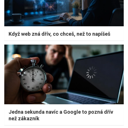
Když web zná dřív, co chceš, než to napíšeš
Jedna sekunda navíc a Google to pozná dřív
než zákazník