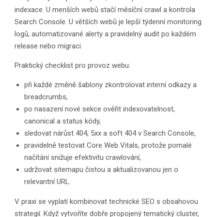
indexace. U menších webů stačí měsíční crawl a kontrola
Search Console. U větších webů je lepší týdenní monitoring
logů, automatizované alerty a pravidelný audit po každém
release nebo migraci.
Praktický checklist pro provoz webu:
při každé změně šablony zkontrolovat interní odkazy a
breadcrumbs,
po nasazení nové sekce ověřit indexovatelnost,
canonical a status kódy,
sledovat nárůst 404, 5xx a soft 404 v Search Console,
pravidelně testovat Core Web Vitals, protože pomalé
načítání snižuje efektivitu crawlování,
udržovat sitemapu čistou a aktualizovanou jen o
relevantní URL.
V praxi se vyplatí kombinovat technické SEO s obsahovou
strategií. Když vytvoříte dobře propojený tematický cluster,