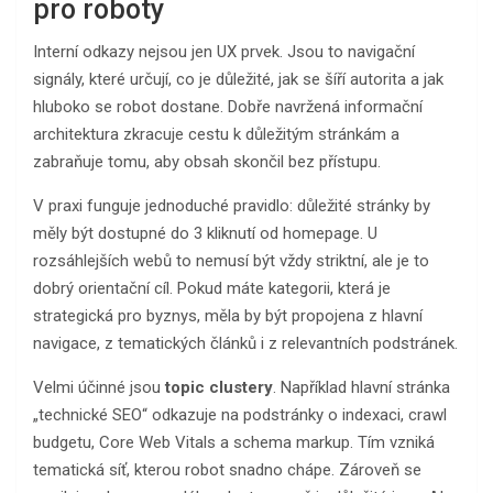
pro roboty
Interní odkazy nejsou jen UX prvek. Jsou to navigační
signály, které určují, co je důležité, jak se šíří autorita a jak
hluboko se robot dostane. Dobře navržená informační
architektura zkracuje cestu k důležitým stránkám a
zabraňuje tomu, aby obsah skončil bez přístupu.
V praxi funguje jednoduché pravidlo: důležité stránky by
měly být dostupné do 3 kliknutí od homepage. U
rozsáhlejších webů to nemusí být vždy striktní, ale je to
dobrý orientační cíl. Pokud máte kategorii, která je
strategická pro byznys, měla by být propojena z hlavní
navigace, z tematických článků i z relevantních podstránek.
Velmi účinné jsou
topic clustery
. Například hlavní stránka
„technické SEO“ odkazuje na podstránky o indexaci, crawl
budgetu, Core Web Vitals a schema markup. Tím vzniká
tematická síť, kterou robot snadno chápe. Zároveň se