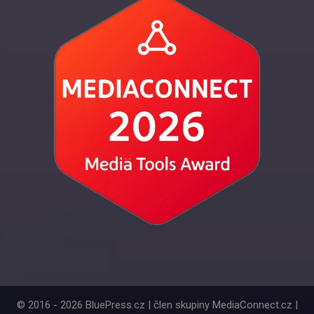
© 2016 - 2026 BluePress.cz | člen skupiny MediaConnect.cz |