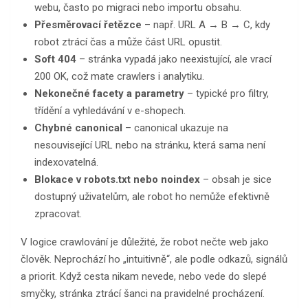
webu, často po migraci nebo importu obsahu.
Přesměrovací řetězce
– např. URL A → B → C, kdy
robot ztrácí čas a může část URL opustit.
Soft 404
– stránka vypadá jako neexistující, ale vrací
200 OK, což mate crawlers i analytiku.
Nekonečné facety a parametry
– typické pro filtry,
třídění a vyhledávání v e-shopech.
Chybné canonical
– canonical ukazuje na
nesouvisející URL nebo na stránku, která sama není
indexovatelná.
Blokace v robots.txt nebo noindex
– obsah je sice
dostupný uživatelům, ale robot ho nemůže efektivně
zpracovat.
V logice crawlování je důležité, že robot nečte web jako
člověk. Neprochází ho „intuitivně“, ale podle odkazů, signálů
a priorit. Když cesta nikam nevede, nebo vede do slepé
smyčky, stránka ztrácí šanci na pravidelné procházení.