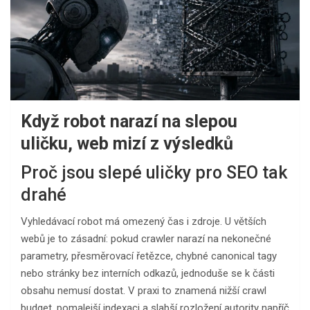
Když robot narazí na slepou
uličku, web mizí z výsledků
Proč jsou slepé uličky pro SEO tak
drahé
Vyhledávací robot má omezený čas i zdroje. U větších
webů je to zásadní: pokud crawler narazí na nekonečné
parametry, přesměrovací řetězce, chybné canonical tagy
nebo stránky bez interních odkazů, jednoduše se k části
obsahu nemusí dostat. V praxi to znamená nižší crawl
budget, pomalejší indexaci a slabší rozložení autority napříč