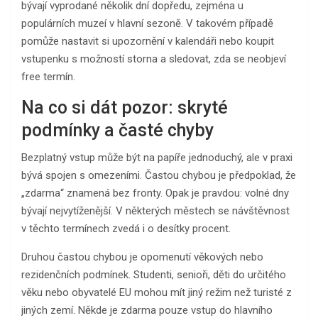
bývají vyprodané několik dní dopředu, zejména u
populárních muzeí v hlavní sezoně. V takovém případě
pomůže nastavit si upozornění v kalendáři nebo koupit
vstupenku s možností storna a sledovat, zda se neobjeví
free termín.
Na co si dát pozor: skryté
podmínky a časté chyby
Bezplatný vstup může být na papíře jednoduchý, ale v praxi
bývá spojen s omezeními. Častou chybou je předpoklad, že
„zdarma“ znamená bez fronty. Opak je pravdou: volné dny
bývají nejvytíženější. V některých městech se návštěvnost
v těchto termínech zvedá i o desítky procent.
Druhou častou chybou je opomenutí věkových nebo
rezidenčních podmínek. Studenti, senioři, děti do určitého
věku nebo obyvatelé EU mohou mít jiný režim než turisté z
jiných zemí. Někde je zdarma pouze vstup do hlavního