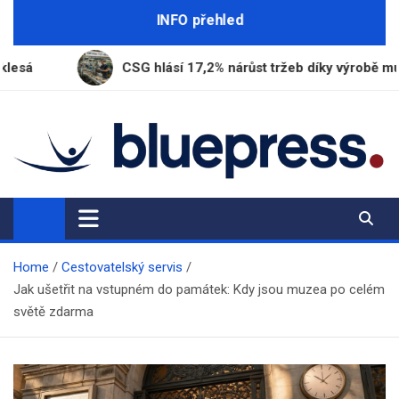
Skip
INFO přehled
to
content
CSG hlásí 17,2% nárůst tržeb díky výrobě munice
BluePress.cz
Seriózní průvodce moderním životem
Home
Cestovatelský servis
Jak ušetřit na vstupném do památek: Kdy jsou muzea po celém
světě zdarma