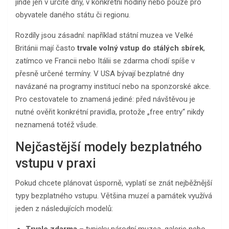
jinde jen v určité dny, v konkrétní hodiny nebo pouze pro
obyvatele daného státu či regionu.
Rozdíly jsou zásadní: například státní muzea ve Velké
Británii mají často
trvale volný vstup do stálých sbírek
,
zatímco ve Francii nebo Itálii se zdarma chodí spíše v
přesně určené termíny. V USA bývají bezplatné dny
navázané na programy institucí nebo na sponzorské akce.
Pro cestovatele to znamená jediné: před návštěvou je
nutné ověřit konkrétní pravidla, protože „free entry“ nikdy
neznamená totéž všude.
Nejčastější modely bezplatného
vstupu v praxi
Pokud chcete plánovat úsporně, vyplatí se znát nejběžnější
typy bezplatného vstupu. Většina muzeí a památek využívá
jeden z následujících modelů:
Trvale zdarma
– typicky národní muzea, galerie nebo