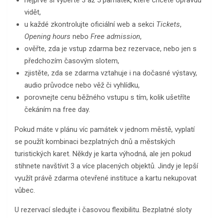
vidět,
u každé zkontrolujte oficiální web a sekci
Tickets
,
Opening hours
nebo
Free admission
,
ověřte, zda je vstup zdarma bez rezervace, nebo jen s
předchozím časovým slotem,
zjistěte, zda se zdarma vztahuje i na dočasné výstavy,
audio průvodce nebo věž či vyhlídku,
porovnejte cenu běžného vstupu s tím, kolik ušetříte
čekáním na free day.
Pokud máte v plánu víc památek v jednom městě, vyplatí
se použít kombinaci bezplatných dnů a městských
turistických karet. Někdy je karta výhodná, ale jen pokud
stihnete navštívit 3 a více placených objektů. Jindy je lepší
využít právě zdarma otevřené instituce a kartu nekupovat
vůbec.
U rezervací sledujte i časovou flexibilitu. Bezplatné sloty