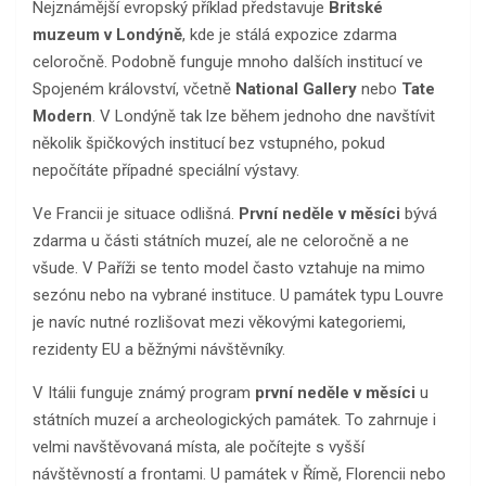
Nejznámější evropský příklad představuje
Britské
muzeum v Londýně
, kde je stálá expozice zdarma
celoročně. Podobně funguje mnoho dalších institucí ve
Spojeném království, včetně
National Gallery
nebo
Tate
Modern
. V Londýně tak lze během jednoho dne navštívit
několik špičkových institucí bez vstupného, pokud
nepočítáte případné speciální výstavy.
Ve Francii je situace odlišná.
První neděle v měsíci
bývá
zdarma u části státních muzeí, ale ne celoročně a ne
všude. V Paříži se tento model často vztahuje na mimo
sezónu nebo na vybrané instituce. U památek typu Louvre
je navíc nutné rozlišovat mezi věkovými kategoriemi,
rezidenty EU a běžnými návštěvníky.
V Itálii funguje známý program
první neděle v měsíci
u
státních muzeí a archeologických památek. To zahrnuje i
velmi navštěvovaná místa, ale počítejte s vyšší
návštěvností a frontami. U památek v Římě, Florencii nebo