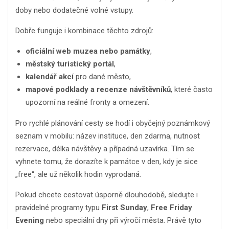
doby nebo dodatečné volné vstupy.
Dobře funguje i kombinace těchto zdrojů:
oficiální web muzea nebo památky
,
městský turistický portál
,
kalendář akcí
pro dané město,
mapové podklady a recenze návštěvníků
, které často
upozorní na reálné fronty a omezení.
Pro rychlé plánování cesty se hodí i obyčejný poznámkový
seznam v mobilu: název instituce, den zdarma, nutnost
rezervace, délka návštěvy a případná uzavírka. Tím se
vyhnete tomu, že dorazíte k památce v den, kdy je sice
„free“, ale už několik hodin vyprodaná.
Pokud chcete cestovat úsporně dlouhodobě, sledujte i
pravidelné programy typu
First Sunday
,
Free Friday
Evening
nebo speciální dny při výročí města. Právě tyto