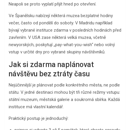
Neapoli se proto vyplatí přijít hned po otevření.
Ve Španělsku nabízejí některá muzea bezplatné hodiny
večer, často od pondělí do soboty. V Madridu například
bývají vybrané instituce zdarma v posledních hodinách před
zavřením. V USA zase některá velká muzea, včetně
newyorských, poskytují „pay-what-you-wish“ nebo volný
vstup v určité dny pro vybrané skupiny návštěvníků.
Jak si zdarma naplánovat
návštěvu bez ztráty času
Nejúčinnější je plánovat podle konkrétního města, ne podle
státu. V jedné destinaci mohou být tři různé režimy vstupu:
státní muzeum, městská galerie a soukromá sbírka. Každá
instituce má vlastní kalendář.
Praktický postup je jednoduchý:
nejprve si vyberte 3 až 5 památek, které chcete opravdu