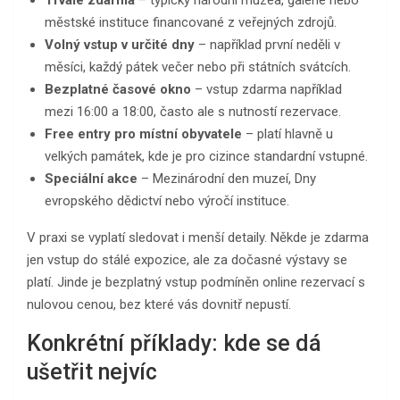
městské instituce financované z veřejných zdrojů.
Volný vstup v určité dny
– například první neděli v
měsíci, každý pátek večer nebo při státních svátcích.
Bezplatné časové okno
– vstup zdarma například
mezi 16:00 a 18:00, často ale s nutností rezervace.
Free entry pro místní obyvatele
– platí hlavně u
velkých památek, kde je pro cizince standardní vstupné.
Speciální akce
– Mezinárodní den muzeí, Dny
evropského dědictví nebo výročí instituce.
V praxi se vyplatí sledovat i menší detaily. Někde je zdarma
jen vstup do stálé expozice, ale za dočasné výstavy se
platí. Jinde je bezplatný vstup podmíněn online rezervací s
nulovou cenou, bez které vás dovnitř nepustí.
Konkrétní příklady: kde se dá
ušetřit nejvíc