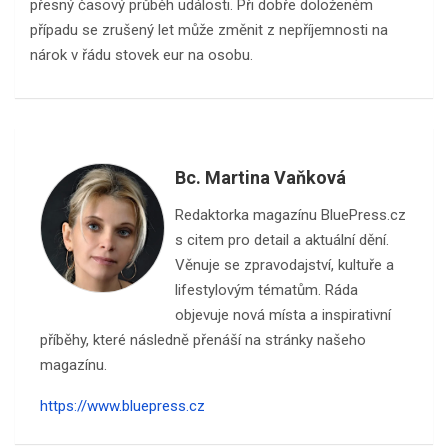
přesný časový průběh události. Při dobře doloženém
případu se zrušený let může změnit z nepříjemnosti na
nárok v řádu stovek eur na osobu.
Bc. Martina Vaňková
Redaktorka magazínu BluePress.cz
s citem pro detail a aktuální dění.
Věnuje se zpravodajství, kultuře a
lifestylovým tématům. Ráda
objevuje nová místa a inspirativní
příběhy, které následně přenáší na stránky našeho
magazínu.
https://www.bluepress.cz