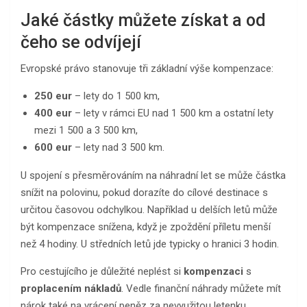
Jaké částky můžete získat a od
čeho se odvíjejí
Evropské právo stanovuje tři základní výše kompenzace:
250 eur
– lety do 1 500 km,
400 eur
– lety v rámci EU nad 1 500 km a ostatní lety
mezi 1 500 a 3 500 km,
600 eur
– lety nad 3 500 km.
U spojení s přesměrováním na náhradní let se může částka
snížit na polovinu, pokud dorazíte do cílové destinace s
určitou časovou odchylkou. Například u delších letů může
být kompenzace snížena, když je zpoždění příletu menší
než 4 hodiny. U středních letů jde typicky o hranici 3 hodin.
Pro cestujícího je důležité neplést si
kompenzaci
s
proplacením nákladů
. Vedle finanční náhrady můžete mít
nárok také na vrácení peněz za nevyužitou letenku,