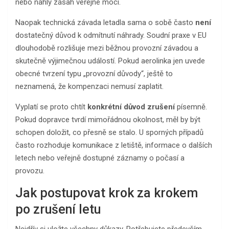
nebo náhlý zásah veřejné moci.
Naopak technická závada letadla sama o sobě často
není
dostatečný důvod k odmítnutí náhrady. Soudní praxe v EU
dlouhodobě rozlišuje mezi běžnou provozní závadou a
skutečně výjimečnou událostí. Pokud aerolinka jen uvede
obecné tvrzení typu „provozní důvody“, ještě to
neznamená, že kompenzaci nemusí zaplatit.
Vyplatí se proto chtít
konkrétní důvod zrušení
písemně.
Pokud dopravce tvrdí mimořádnou okolnost, měl by být
schopen doložit, co přesně se stalo. U sporných případů
často rozhoduje komunikace z letiště, informace o dalších
letech nebo veřejně dostupné záznamy o počasí a
provozu.
Jak postupovat krok za krokem
po zrušení letu
Nejdřív si uložte všechny důkazy. Potřebujete především