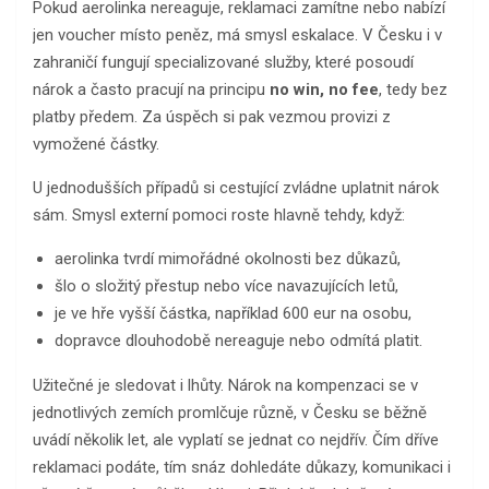
Pokud aerolinka nereaguje, reklamaci zamítne nebo nabízí
jen voucher místo peněz, má smysl eskalace. V Česku i v
zahraničí fungují specializované služby, které posoudí
nárok a často pracují na principu
no win, no fee
, tedy bez
platby předem. Za úspěch si pak vezmou provizi z
vymožené částky.
U jednodušších případů si cestující zvládne uplatnit nárok
sám. Smysl externí pomoci roste hlavně tehdy, když:
aerolinka tvrdí mimořádné okolnosti bez důkazů,
šlo o složitý přestup nebo více navazujících letů,
je ve hře vyšší částka, například 600 eur na osobu,
dopravce dlouhodobě nereaguje nebo odmítá platit.
Užitečné je sledovat i lhůty. Nárok na kompenzaci se v
jednotlivých zemích promlčuje různě, v Česku se běžně
uvádí několik let, ale vyplatí se jednat co nejdřív. Čím dříve
reklamaci podáte, tím snáz dohledáte důkazy, komunikaci i