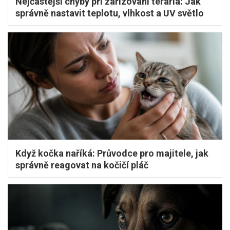
Nejčastější chyby při zařizování terária: Jak
správně nastavit teplotu, vlhkost a UV světlo
Když kočka naříká: Průvodce pro majitele, jak
správně reagovat na kočičí pláč