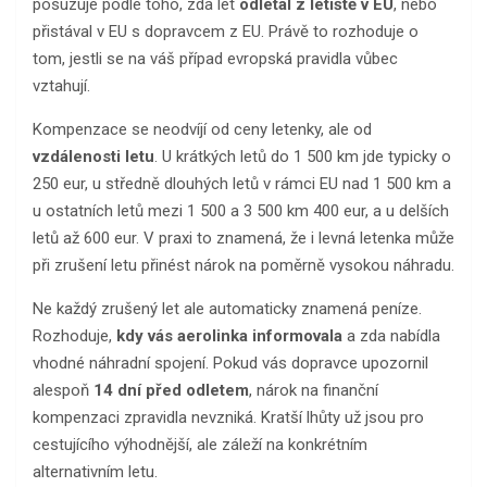
posuzuje podle toho, zda let
odlétal z letiště v EU
, nebo
přistával v EU s dopravcem z EU. Právě to rozhoduje o
tom, jestli se na váš případ evropská pravidla vůbec
vztahují.
Kompenzace se neodvíjí od ceny letenky, ale od
vzdálenosti letu
. U krátkých letů do 1 500 km jde typicky o
250 eur, u středně dlouhých letů v rámci EU nad 1 500 km a
u ostatních letů mezi 1 500 a 3 500 km 400 eur, a u delších
letů až 600 eur. V praxi to znamená, že i levná letenka může
při zrušení letu přinést nárok na poměrně vysokou náhradu.
Ne každý zrušený let ale automaticky znamená peníze.
Rozhoduje,
kdy vás aerolinka informovala
a zda nabídla
vhodné náhradní spojení. Pokud vás dopravce upozornil
alespoň
14 dní před odletem
, nárok na finanční
kompenzaci zpravidla nevzniká. Kratší lhůty už jsou pro
cestujícího výhodnější, ale záleží na konkrétním
alternativním letu.