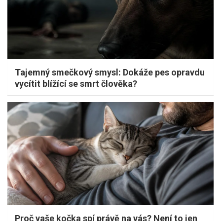
Tajemný smečkový smysl: Dokáže pes opravdu
vycítit blížící se smrt člověka?
Proč vaše kočka spí právě na vás? Není to jen