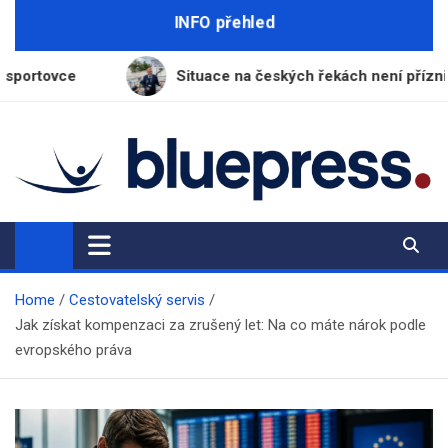
Skip
INFO přehled
to
content
Situace na českých řekách není příznivá, varuje ředi
BluePress.cz
Seriózní průvodce moderním životem
Home
Cestovatelský servis
Jak získat kompenzaci za zrušený let: Na co máte nárok podle
evropského práva