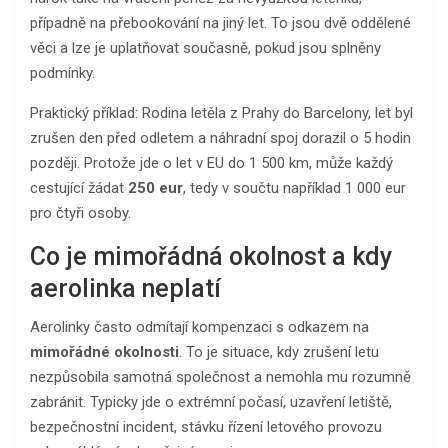
případně na přebookování na jiný let. To jsou dvě oddělené
věci a lze je uplatňovat současně, pokud jsou splněny
podmínky.
Praktický příklad: Rodina letěla z Prahy do Barcelony, let byl
zrušen den před odletem a náhradní spoj dorazil o 5 hodin
později. Protože jde o let v EU do 1 500 km, může každý
cestující žádat
250 eur
, tedy v součtu například 1 000 eur
pro čtyři osoby.
Co je mimořádná okolnost a kdy
aerolinka neplatí
Aerolinky často odmítají kompenzaci s odkazem na
mimořádné okolnosti
. To je situace, kdy zrušení letu
nezpůsobila samotná společnost a nemohla mu rozumně
zabránit. Typicky jde o extrémní počasí, uzavření letiště,
bezpečnostní incident, stávku řízení letového provozu