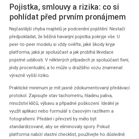
Pojistka, smlouvy a rizika: co si
pohlídat před prvním pronájmem
Nejčastější chyba majitelů je podcenění pojištění. Nestačí
předpokládat, že běžná havarijní pojistka pokryje vše. U
peer-to-peer modelu si vždy ověřte, jaké škody kryje
platforma, jaká je spoluúčast a jak probíhá likvidace
pojistné události. V některých případech je spoluúčast fixní,
jindy procentuální, a to může u dražšího vozu znamenat
výrazně vyšší riziko.
Praktické minimum je mít jasně zdokumentovaný předávací
protokol. Zapisujte stav tachometru, hladinu paliva,
množství klíčů, výbavu a případné poškození. Ideální je
využít aplikaci nebo formulář s časovým razítkem a
fotografiemi. Předání i převzetí by mělo být
standardizované, aby se eliminovaly spory. Pokud
platforma nabízí vlastní checklist, používejte ho důsledně.