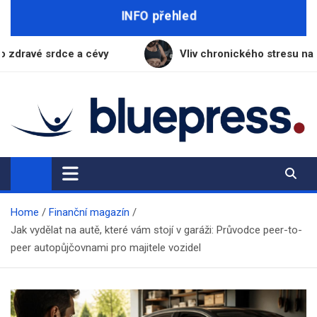
Skip
INFO přehled
to
content
cévy
Vliv chronického stresu na tloustnutí: Jak kor
BluePress.cz
Seriózní průvodce moderním životem
Home
Finanční magazín
Jak vydělat na autě, které vám stojí v garáži: Průvodce peer-to-
peer autopůjčovnami pro majitele vozidel