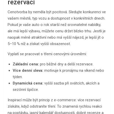
rezervací
Cenotvorba by neměla být pocitová. Sledujte konkurenci ve
vašem městě, typ vozu a dostupnost v konkrétních dnech.
Pokud je vaše auto o rok starší než srovnatelné nabídky,
ale má lepší výbavu, můžete cenu držet blízko trhu. Jestli je
naopak méně atraktivní nebo má vyšší nájezd, je lepší jít o
5–10 % níž a získat vyšší obsazenost.
Vyplatí se pracovat s třemi cenovými úrovněmi:
Základní cena:
pro běžné dny a delší rezervace.
Více denní sleva:
motivuje k pronájmu na víkend nebo
týden.
Dynamická cena:
vyšší sazba při svátcích, akcích a
sezónní špičce.
Inspirací může být princip z e-commerce: více rezervací
získáte, když odstraníte tření. To znamená rychlou reakci
na poptávku, jasný kalendář dostupnosti, dobré recenze a