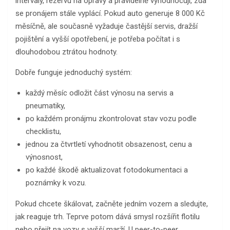
intervaly, rezervu na opravy a pravidelně vyhodnocují, zda
se pronájem stále vyplácí. Pokud auto generuje 8 000 Kč
měsíčně, ale současně vyžaduje častější servis, dražší
pojištění a vyšší opotřebení, je potřeba počítat i s
dlouhodobou ztrátou hodnoty.
Dobře funguje jednoduchý systém:
každý měsíc odložit část výnosu na servis a
pneumatiky,
po každém pronájmu zkontrolovat stav vozu podle
checklistu,
jednou za čtvrtletí vyhodnotit obsazenost, cenu a
výnosnost,
po každé škodě aktualizovat fotodokumentaci a
poznámky k vozu.
Pokud chcete škálovat, začněte jedním vozem a sledujte,
jak reaguje trh. Teprve potom dává smysl rozšířit flotilu
nebo přejít na vozy s vyšší marží. U peer-to-peer