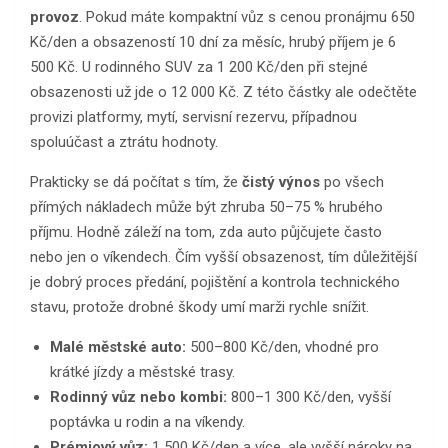
provoz
. Pokud máte kompaktní vůz s cenou pronájmu 650
Kč/den a obsazeností 10 dní za měsíc, hrubý příjem je 6
500 Kč. U rodinného SUV za 1 200 Kč/den při stejné
obsazenosti už jde o 12 000 Kč. Z této částky ale odečtěte
provizi platformy, mytí, servisní rezervu, případnou
spoluúčast a ztrátu hodnoty.
Prakticky se dá počítat s tím, že
čistý výnos
po všech
přímých nákladech může být zhruba 50–75 % hrubého
příjmu. Hodně záleží na tom, zda auto půjčujete často
nebo jen o víkendech. Čím vyšší obsazenost, tím důležitější
je dobrý proces předání, pojištění a kontrola technického
stavu, protože drobné škody umí marži rychle snížit.
Malé městské auto:
500–800 Kč/den, vhodné pro
krátké jízdy a městské trasy.
Rodinný vůz nebo kombi:
800–1 300 Kč/den, vyšší
poptávka u rodin a na víkendy.
Prémiový vůz:
1 500 Kč/den a více, ale vyšší nároky na