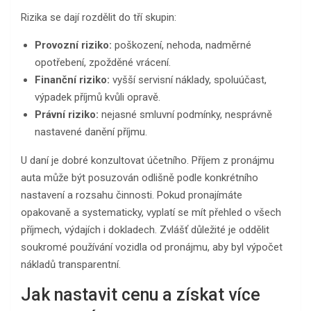
Rizika se dají rozdělit do tří skupin:
Provozní riziko:
poškození, nehoda, nadměrné
opotřebení, zpožděné vrácení.
Finanční riziko:
vyšší servisní náklady, spoluúčast,
výpadek příjmů kvůli opravě.
Právní riziko:
nejasné smluvní podmínky, nesprávně
nastavené danění příjmu.
U daní je dobré konzultovat účetního. Příjem z pronájmu
auta může být posuzován odlišně podle konkrétního
nastavení a rozsahu činnosti. Pokud pronajímáte
opakovaně a systematicky, vyplatí se mít přehled o všech
příjmech, výdajích i dokladech. Zvlášť důležité je oddělit
soukromé používání vozidla od pronájmu, aby byl výpočet
nákladů transparentní.
Jak nastavit cenu a získat více