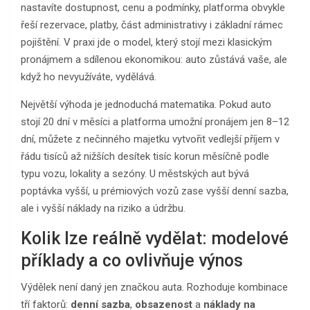
nastavíte dostupnost, cenu a podmínky, platforma obvykle
řeší rezervace, platby, část administrativy i základní rámec
pojištění. V praxi jde o model, který stojí mezi klasickým
pronájmem a sdílenou ekonomikou: auto zůstává vaše, ale
když ho nevyužíváte, vydělává.
Největší výhoda je jednoduchá matematika. Pokud auto
stojí 20 dní v měsíci a platforma umožní pronájem jen 8–12
dní, můžete z nečinného majetku vytvořit vedlejší příjem v
řádu tisíců až nižších desítek tisíc korun měsíčně podle
typu vozu, lokality a sezóny. U městských aut bývá
poptávka vyšší, u prémiových vozů zase vyšší denní sazba,
ale i vyšší náklady na riziko a údržbu.
Kolik lze reálně vydělat: modelové
příklady a co ovlivňuje výnos
Výdělek není daný jen značkou auta. Rozhoduje kombinace
tří faktorů:
denní sazba
,
obsazenost
a
náklady na