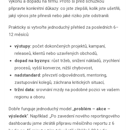
výkonu a dopadu na firmu. Proto si před schůzkou
připravte konkrétní důkazy: co jste zlepšili, kolik jste ušetřili,
jaký výnos jste přinesli nebo jaké riziko jste odstranili.
Prakticky si vytvořte jednoduchý přehled za posledních 6–
12 měsíců:
výstupy:
počet dokončených projektů, kampaní,
releaseů, klientů nebo uzavřených obchodů,
dopad na byznys:
růst tržeb, snížení nákladů, zrychlení
procesů, vyšší konverze, nižší chybovost,
nadstandard:
převzetí odpovědnosti, mentoring,
zastupování kolegů, záchrana kritických situací,
tržní data:
srovnání mzdy na podobné pozici ve vašem
regionu a oboru.
Dobře funguje jednoduchý model „
problém – akce –
výsledek
“. Například: „Po zavedení nového reportingového
dashboardu jsme zkrátili přípravu měsíčního reportu z 6