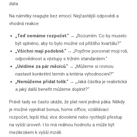
data.
Na námitky reagujte bez emocí. Nejčastější odpovědi a
vhodná reakce:
„Teď nemáme rozpočet.“
→ „Rozumím. Co by muselo
být splněno, aby to bylo možné od příštího kvartálu?“
„Všichni mají podobně.“
→ „Pojďme porovnat moji roli,
odpovědnost a výstupy s tržním standardem.“
„Uvidíme za pár měsíců.“
→ „Můžeme si rovnou
nastavit konkrétní termín a kritéria vyhodnocení?“
„Nemůžeme přidat tolik.“
→ „Jaká částka je realistická
a jaký další benefit můžeme doplnit?“
Právě tady se často ukáže, že plat není jediná páka. Někdy
je možné vyjednat bonus, home office, vzdělávací
rozpočet, lepší titul, více dovolené nebo rychlejší přestup
na vyšší úroveň. I to má reálnou hodnotu a může být
mezikrokem k vyšší mzdě.