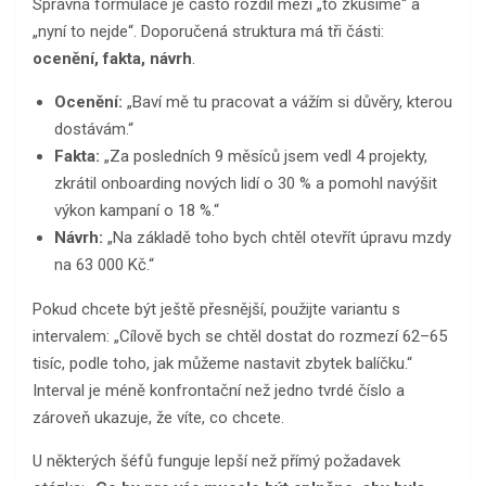
Správná formulace je často rozdíl mezi „to zkusíme“ a
„nyní to nejde“. Doporučená struktura má tři části:
ocenění, fakta, návrh
.
Ocenění:
„Baví mě tu pracovat a vážím si důvěry, kterou
dostávám.“
Fakta:
„Za posledních 9 měsíců jsem vedl 4 projekty,
zkrátil onboarding nových lidí o 30 % a pomohl navýšit
výkon kampaní o 18 %.“
Návrh:
„Na základě toho bych chtěl otevřít úpravu mzdy
na 63 000 Kč.“
Pokud chcete být ještě přesnější, použijte variantu s
intervalem: „Cílově bych se chtěl dostat do rozmezí 62–65
tisíc, podle toho, jak můžeme nastavit zbytek balíčku.“
Interval je méně konfrontační než jedno tvrdé číslo a
zároveň ukazuje, že víte, co chcete.
U některých šéfů funguje lepší než přímý požadavek