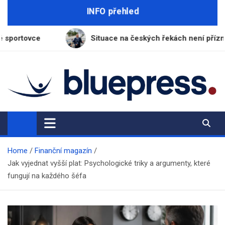
Skip
INFO přehled
to
content
Situace na českých řekách není příznivá, varuje ředitel 
BluePress.cz
Seriózní průvodce moderním životem
Home
Finanční magazín
Jak vyjednat vyšší plat: Psychologické triky a argumenty, které
fungují na každého šéfa