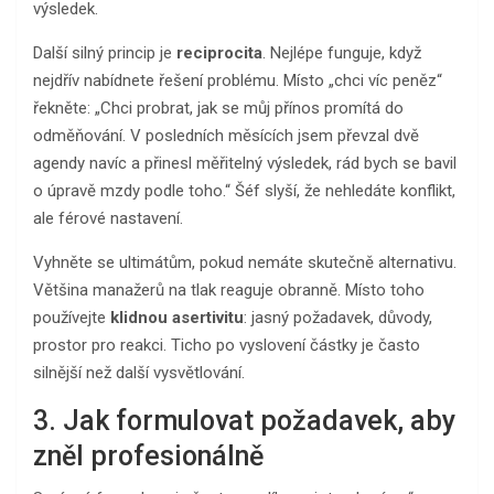
výsledek.
Další silný princip je
reciprocita
. Nejlépe funguje, když
nejdřív nabídnete řešení problému. Místo „chci víc peněz“
řekněte: „Chci probrat, jak se můj přínos promítá do
odměňování. V posledních měsících jsem převzal dvě
agendy navíc a přinesl měřitelný výsledek, rád bych se bavil
o úpravě mzdy podle toho.“ Šéf slyší, že nehledáte konflikt,
ale férové nastavení.
Vyhněte se ultimátům, pokud nemáte skutečně alternativu.
Většina manažerů na tlak reaguje obranně. Místo toho
používejte
klidnou asertivitu
: jasný požadavek, důvody,
prostor pro reakci. Ticho po vyslovení částky je často
silnější než další vysvětlování.
3. Jak formulovat požadavek, aby
zněl profesionálně