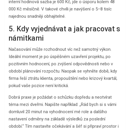
interní hodinová sazba je 600 Kč, jde o úsporu kolem 48
000 Kč měsíčně. V takové chvíli je navýšení o 5–8 tisíc
najednou snadněji obhajitelné.
5. Kdy vyjednávat a jak pracovat s
námitkami
Načasování může rozhodnout víc než samotný výkon.
Ideální moment je po úspěšném uzavření projektu, po
pozitivním hodnocení, po zvýšení odpovědnosti nebo v
období plánování rozpočtu. Naopak se vyhněte době, kdy
firma řeší ztrátu klienta, propouštění nebo krizový kvartál,
pokud vaše pozice není kritická.
Dobrá praxe je požádat o schůzku dopředu a neotvírat
téma mezi dveřmi. Napište například: „Rád bych si s vámi
domluvil 20 minut na vyhodnocení mé role a dalšího
nastavení odměny na základě výsledků za poslední
období.“ Tím nastavíte očekávání a šéf si připraví prostor i