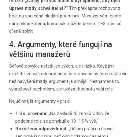
otázka:
„Co by pro vás muselo být splněno, aby byla
úprava mzdy schválitelná?“
Tím překlápíte rozhovor z
boje na společné hledání podmínek. Manažer vám často
sám řekne kritéria, která pak můžete během 1–3 měsíců
cíleně splnit.
4. Argumenty, které fungují na
většinu manažerů
Šéfové obvykle neřeší jen výkon, ale i riziko. Když jim
ukážete, že váš odchod nebo demotivace by firmu stála víc
než navýšení mzdy, argument je silnější. Neznamená to
vyhrožovat odchodem, ale ukázat hodnotu vaší role.
Nejúčinnější argumenty v praxi:
Tržní srovnání:
„Na základě tří zdrojů vidím, že
podobné role se pohybují o 10–15 % výš.“
Rozšířená odpovědnost:
„Dělám práci na úrovni
seniornější pozice, než odpovídá současnému