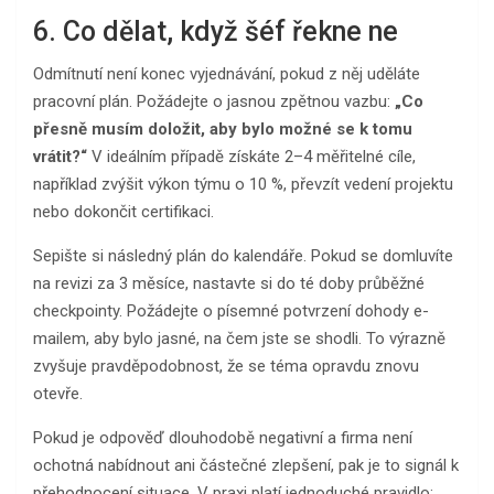
6. Co dělat, když šéf řekne ne
Odmítnutí není konec vyjednávání, pokud z něj uděláte
pracovní plán. Požádejte o jasnou zpětnou vazbu:
„Co
přesně musím doložit, aby bylo možné se k tomu
vrátit?“
V ideálním případě získáte 2–4 měřitelné cíle,
například zvýšit výkon týmu o 10 %, převzít vedení projektu
nebo dokončit certifikaci.
Sepište si následný plán do kalendáře. Pokud se domluvíte
na revizi za 3 měsíce, nastavte si do té doby průběžné
checkpointy. Požádejte o písemné potvrzení dohody e-
mailem, aby bylo jasné, na čem jste se shodli. To výrazně
zvyšuje pravděpodobnost, že se téma opravdu znovu
otevře.
Pokud je odpověď dlouhodobě negativní a firma není
ochotná nabídnout ani částečné zlepšení, pak je to signál k
přehodnocení situace. V praxi platí jednoduché pravidlo: