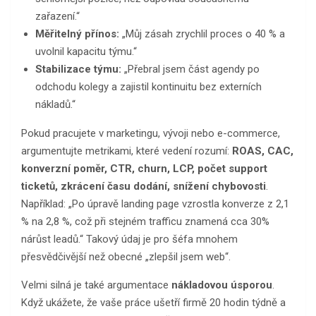
zařazení.“
Měřitelný přínos:
„Můj zásah zrychlil proces o 40 % a
uvolnil kapacitu týmu.“
Stabilizace týmu:
„Přebral jsem část agendy po
odchodu kolegy a zajistil kontinuitu bez externích
nákladů.“
Pokud pracujete v marketingu, vývoji nebo e-commerce,
argumentujte metrikami, které vedení rozumí:
ROAS, CAC,
konverzní poměr, CTR, churn, LCP, počet support
ticketů, zkrácení času dodání, snížení chybovosti
.
Například: „Po úpravě landing page vzrostla konverze z 2,1
% na 2,8 %, což při stejném trafficu znamená cca 30%
nárůst leadů.“ Takový údaj je pro šéfa mnohem
přesvědčivější než obecné „zlepšil jsem web“.
Velmi silná je také argumentace
nákladovou úsporou
.
Když ukážete, že vaše práce ušetří firmě 20 hodin týdně a