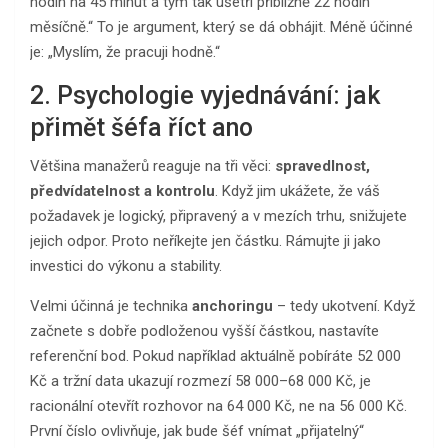
hodin na 45 minut a tým tak ušetří přibližně 22 hodin
měsíčně.“ To je argument, který se dá obhájit. Méně účinné
je: „Myslím, že pracuji hodně.“
2. Psychologie vyjednávání: jak
přimět šéfa říct ano
Většina manažerů reaguje na tři věci:
spravedlnost,
předvídatelnost a kontrolu
. Když jim ukážete, že váš
požadavek je logický, připravený a v mezích trhu, snižujete
jejich odpor. Proto neříkejte jen částku. Rámujte ji jako
investici do výkonu a stability.
Velmi účinná je technika
anchoringu
– tedy ukotvení. Když
začnete s dobře podloženou vyšší částkou, nastavíte
referenční bod. Pokud například aktuálně pobíráte 52 000
Kč a tržní data ukazují rozmezí 58 000–68 000 Kč, je
racionální otevřít rozhovor na 64 000 Kč, ne na 56 000 Kč.
První číslo ovlivňuje, jak bude šéf vnímat „přijatelný“