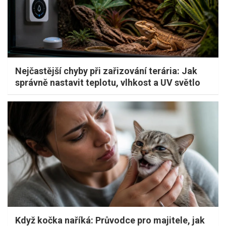
Nejčastější chyby při zařizování terária: Jak
správně nastavit teplotu, vlhkost a UV světlo
Když kočka naříká: Průvodce pro majitele, jak