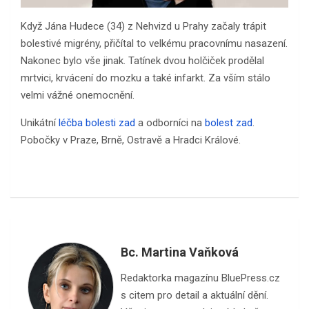
Když Jána Hudece (34) z Nehvizd u Prahy začaly trápit
bolestivé migrény, přičítal to velkému pracovnímu nasazení.
Nakonec bylo vše jinak. Tatínek dvou holčiček prodělal
mrtvici, krvácení do mozku a také infarkt. Za vším stálo
velmi vážné onemocnění.
Unikátní
léčba bolesti zad
a odborníci na
bolest zad
.
Pobočky v Praze, Brně, Ostravě a Hradci Králové.
Bc. Martina Vaňková
Redaktorka magazínu BluePress.cz
s citem pro detail a aktuální dění.