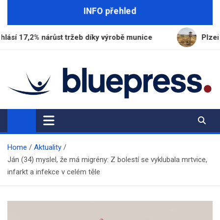
Skip
INFO přehled
to
content
% nárůst tržeb díky výrobě munice
Plzeňský kraj p
BluePress.cz
Seriózní průvodce moderním životem
Home
Aktuality
Ján (34) myslel, že má migrény: Z bolestí se vyklubala mrtvice,
infarkt a infekce v celém těle