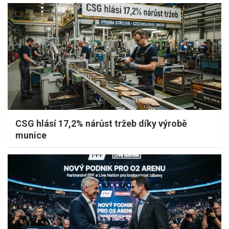
CSG hlásí 17,2% nárůst tržeb díky výrobě
munice