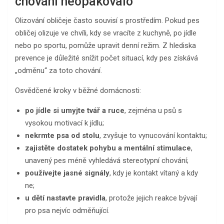
chování neopakovalo
Olizování obličeje často souvisí s prostředím. Pokud pes
obličej olizuje ve chvíli, kdy se vracíte z kuchyně, po jídle
nebo po sportu, pomůže upravit denní režim. Z hlediska
prevence je důležité snížit počet situací, kdy pes získává
„odměnu“ za toto chování.
Osvědčené kroky v běžné domácnosti:
po jídle si umyjte tvář a ruce
, zejména u psů s
vysokou motivací k jídlu;
nekrmte psa od stolu
, zvyšuje to vynucování kontaktu;
zajistěte dostatek pohybu a mentální stimulace
,
unavený pes méně vyhledává stereotypní chování;
používejte jasné signály
, kdy je kontakt vítaný a kdy
ne;
u dětí nastavte pravidla
, protože jejich reakce bývají
pro psa nejvíc odměňující.