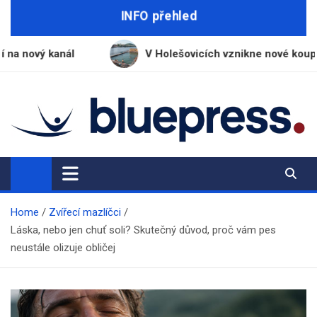
Skip
INFO přehled
to
content
V Holešovicích vznikne nové koupaliště s vodou z V
BluePress.cz
Seriózní průvodce moderním životem
Home
Zvířecí mazlíčci
Láska, nebo jen chuť soli? Skutečný důvod, proč vám pes
neustále olizuje obličej