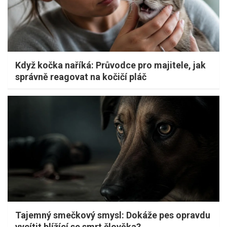
Když kočka naříká: Průvodce pro majitele, jak
správně reagovat na kočičí pláč
Tajemný smečkový smysl: Dokáže pes opravdu
vycítit blížící se smrt člověka?