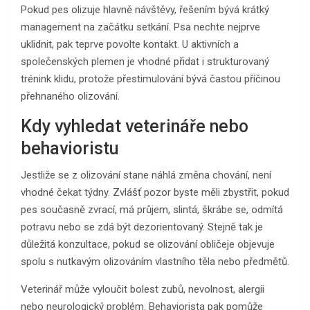
Pokud pes olizuje hlavně návštěvy, řešením bývá krátký
management na začátku setkání. Psa nechte nejprve
uklidnit, pak teprve povolte kontakt. U aktivních a
společenských plemen je vhodné přidat i strukturovaný
trénink klidu, protože přestimulování bývá častou příčinou
přehnaného olizování.
Kdy vyhledat veterináře nebo
behavioristu
Jestliže se z olizování stane náhlá změna chování, není
vhodné čekat týdny. Zvlášť pozor byste měli zbystřit, pokud
pes současně zvrací, má průjem, slintá, škrábe se, odmítá
potravu nebo se zdá být dezorientovaný. Stejně tak je
důležitá konzultace, pokud se olizování obličeje objevuje
spolu s nutkavým olizováním vlastního těla nebo předmětů.
Veterinář může vyloučit bolest zubů, nevolnost, alergii
nebo neurologický problém. Behaviorista pak pomůže