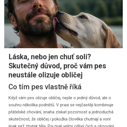
Láska, nebo jen chuť soli?
Skutečný důvod, proč vám pes
neustále olizuje obličej
Co tím pes vlastně říká
Když vám pes olizuje obličej, nejde o jediný důvod, ale o
souhru několika podnětů. V praxi se nejčastěji kombinuje
přátelské chování, snaha získat pozornost a jednoduchá
skutečnost, že obličej i pokožka člověka chutnají a voní
jinak než zbytek těla. Psi mají velmi citlivý čich a olizování