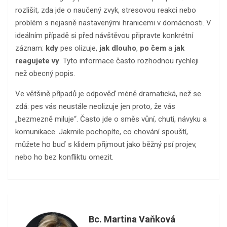
rozlišit, zda jde o naučený zvyk, stresovou reakci nebo
problém s nejasně nastavenými hranicemi v domácnosti. V
ideálním případě si před návštěvou připravte konkrétní
záznam:
kdy
pes olizuje,
jak dlouho
,
po čem
a
jak
reagujete vy
. Tyto informace často rozhodnou rychleji
než obecný popis.
Ve většině případů je odpověď méně dramatická, než se
zdá: pes vás neustále neolizuje jen proto, že vás
„bezmezně miluje“. Často jde o směs vůní, chuti, návyku a
komunikace. Jakmile pochopíte, co chování spouští,
můžete ho buď s klidem přijmout jako běžný psí projev,
nebo ho bez konfliktu omezit.
Bc. Martina Vaňková