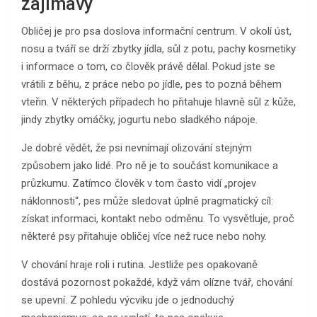
zajímavý
Obličej je pro psa doslova informační centrum. V okolí úst,
nosu a tváří se drží zbytky jídla, sůl z potu, pachy kosmetiky
i informace o tom, co člověk právě dělal. Pokud jste se
vrátili z běhu, z práce nebo po jídle, pes to pozná během
vteřin. V některých případech ho přitahuje hlavně sůl z kůže,
jindy zbytky omáčky, jogurtu nebo sladkého nápoje.
Je dobré vědět, že psi nevnímají olizování stejným
způsobem jako lidé. Pro ně je to součást komunikace a
průzkumu. Zatímco člověk v tom často vidí „projev
náklonnosti“, pes může sledovat úplně pragmatický cíl:
získat informaci, kontakt nebo odměnu. To vysvětluje, proč
některé psy přitahuje obličej více než ruce nebo nohy.
V chování hraje roli i rutina. Jestliže pes opakovaně
dostává pozornost pokaždé, když vám olízne tvář, chování
se upevní. Z pohledu výcviku jde o jednoduchý