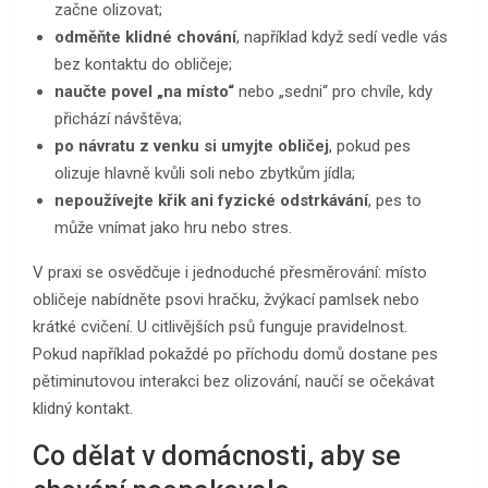
začne olizovat;
odměňte klidné chování
, například když sedí vedle vás
bez kontaktu do obličeje;
naučte povel „na místo“
nebo „sedni“ pro chvíle, kdy
přichází návštěva;
po návratu z venku si umyjte obličej
, pokud pes
olizuje hlavně kvůli soli nebo zbytkům jídla;
nepoužívejte křik ani fyzické odstrkávání
, pes to
může vnímat jako hru nebo stres.
V praxi se osvědčuje i jednoduché přesměrování: místo
obličeje nabídněte psovi hračku, žvýkací pamlsek nebo
krátké cvičení. U citlivějších psů funguje pravidelnost.
Pokud například pokaždé po příchodu domů dostane pes
pětiminutovou interakci bez olizování, naučí se očekávat
klidný kontakt.
Co dělat v domácnosti, aby se