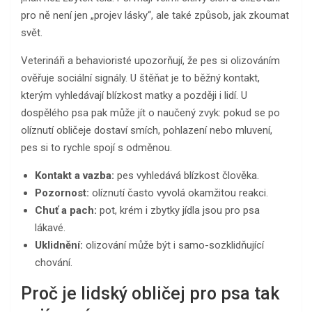
pro ně není jen „projev lásky“, ale také způsob, jak zkoumat
svět.
Veterináři a behavioristé upozorňují, že pes si olizováním
ověřuje sociální signály. U štěňat je to běžný kontakt,
kterým vyhledávají blízkost matky a později i lidí. U
dospělého psa pak může jít o naučený zvyk: pokud se po
olíznutí obličeje dostaví smích, pohlazení nebo mluvení,
pes si to rychle spojí s odměnou.
Kontakt a vazba:
pes vyhledává blízkost člověka.
Pozornost:
olíznutí často vyvolá okamžitou reakci.
Chuť a pach:
pot, krém i zbytky jídla jsou pro psa
lákavé.
Uklidnění:
olizování může být i samo-sozklidňující
chování.
Proč je lidský obličej pro psa tak