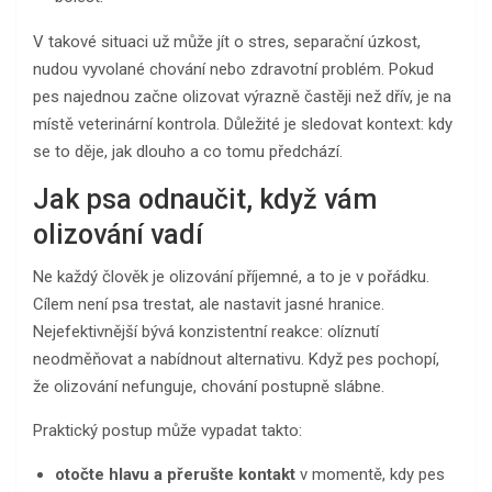
V takové situaci už může jít o stres, separační úzkost,
nudou vyvolané chování nebo zdravotní problém. Pokud
pes najednou začne olizovat výrazně častěji než dřív, je na
místě veterinární kontrola. Důležité je sledovat kontext: kdy
se to děje, jak dlouho a co tomu předchází.
Jak psa odnaučit, když vám
olizování vadí
Ne každý člověk je olizování příjemné, a to je v pořádku.
Cílem není psa trestat, ale nastavit jasné hranice.
Nejefektivnější bývá konzistentní reakce: olíznutí
neodměňovat a nabídnout alternativu. Když pes pochopí,
že olizování nefunguje, chování postupně slábne.
Praktický postup může vypadat takto:
otočte hlavu a přerušte kontakt
v momentě, kdy pes