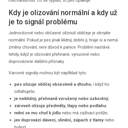
mechanismus: co se vyplatí, to pes opakuje.
Kdy je olizování normální a kdy už
je to signál problému
Jednorázové nebo občasné olíznutí obličeje je obvykle
normální. Pokud je pes jinak klidný, dobře jí, hraje si a nemá
změny chování, není důvod k panice. Problém nastává
tehdy, když je olizování přehnané, vynucené nebo
doprovázené dalšími příznaky.
Varovné signály mohou být například tyto:
pes olizuje obličej obsesivně a dlouho
, i když ho
odtahujete;
je neklidný, přehnaně vzrušený nebo úzkostný
;
zároveň olizuje předměty, tlapy nebo podlahu
;
mění se mu chuť k jídlu
nebo má zažívací potíže;
jev doprovází dávení, slinění, zápach z tlamy
nebo
bolest.