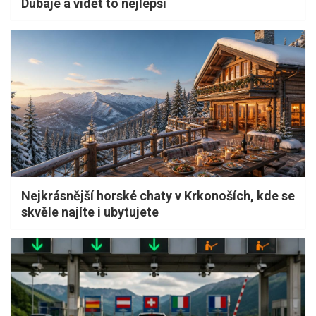
Dubaje a vidět to nejlepší
Nejkrásnější horské chaty v Krkonoších, kde se
skvěle najíte i ubytujete