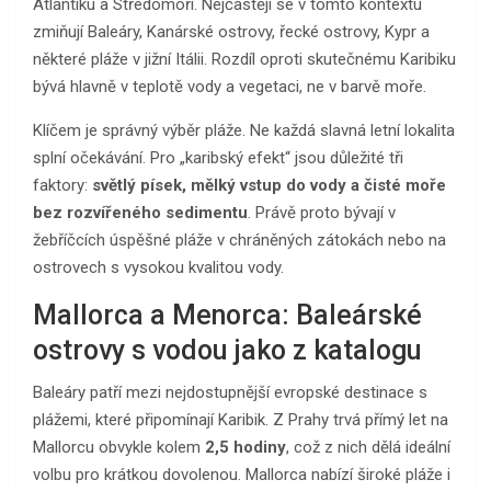
Atlantiku a Středomoří. Nejčastěji se v tomto kontextu
zmiňují Baleáry, Kanárské ostrovy, řecké ostrovy, Kypr a
některé pláže v jižní Itálii. Rozdíl oproti skutečnému Karibiku
bývá hlavně v teplotě vody a vegetaci, ne v barvě moře.
Klíčem je správný výběr pláže. Ne každá slavná letní lokalita
splní očekávání. Pro „karibský efekt“ jsou důležité tři
faktory:
světlý písek, mělký vstup do vody a čisté moře
bez rozvířeného sedimentu
. Právě proto bývají v
žebříčcích úspěšné pláže v chráněných zátokách nebo na
ostrovech s vysokou kvalitou vody.
Mallorca a Menorca: Baleárské
ostrovy s vodou jako z katalogu
Baleáry patří mezi nejdostupnější evropské destinace s
plážemi, které připomínají Karibik. Z Prahy trvá přímý let na
Mallorcu obvykle kolem
2,5 hodiny
, což z nich dělá ideální
volbu pro krátkou dovolenou. Mallorca nabízí široké pláže i