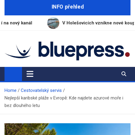
Skip
INFO přehled
to
content
ál
V Holešovicích vznikne nové koupaliště s vodou
BluePress.cz
Seriózní průvodce moderním životem
Home
Cestovatelský servis
Nejlepší karibské pláže v Evropě: Kde najdete azurové moře i
bez dlouhého letu