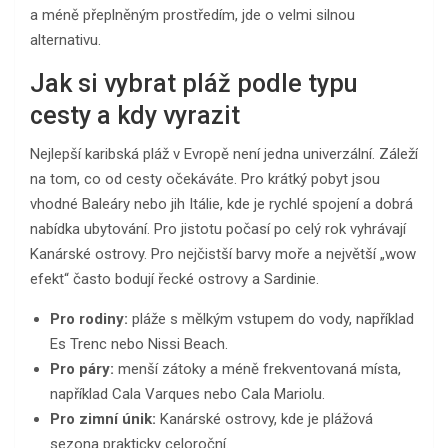
a méně přeplněným prostředím, jde o velmi silnou
alternativu.
Jak si vybrat pláž podle typu
cesty a kdy vyrazit
Nejlepší karibská pláž v Evropě není jedna univerzální. Záleží
na tom, co od cesty očekáváte. Pro krátký pobyt jsou
vhodné Baleáry nebo jih Itálie, kde je rychlé spojení a dobrá
nabídka ubytování. Pro jistotu počasí po celý rok vyhrávají
Kanárské ostrovy. Pro nejčistší barvy moře a největší „wow
efekt“ často bodují řecké ostrovy a Sardinie.
Pro rodiny:
pláže s mělkým vstupem do vody, například
Es Trenc nebo Nissi Beach.
Pro páry:
menší zátoky a méně frekventovaná místa,
například Cala Varques nebo Cala Mariolu.
Pro zimní únik:
Kanárské ostrovy, kde je plážová
sezona prakticky celoroční.