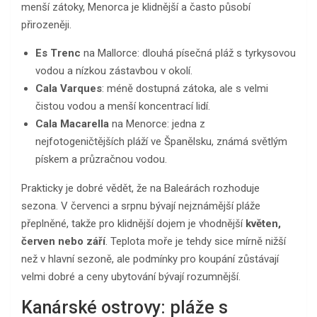
menší zátoky, Menorca je klidnější a často působí
přirozeněji.
Es Trenc
na Mallorce: dlouhá písečná pláž s tyrkysovou
vodou a nízkou zástavbou v okolí.
Cala Varques
: méně dostupná zátoka, ale s velmi
čistou vodou a menší koncentrací lidí.
Cala Macarella
na Menorce: jedna z
nejfotogeničtějších pláží ve Španělsku, známá světlým
pískem a průzračnou vodou.
Prakticky je dobré vědět, že na Baleárách rozhoduje
sezona. V červenci a srpnu bývají nejznámější pláže
přeplněné, takže pro klidnější dojem je vhodnější
květen,
červen nebo září
. Teplota moře je tehdy sice mírně nižší
než v hlavní sezoně, ale podmínky pro koupání zůstávají
velmi dobré a ceny ubytování bývají rozumnější.
Kanárské ostrovy: pláže s