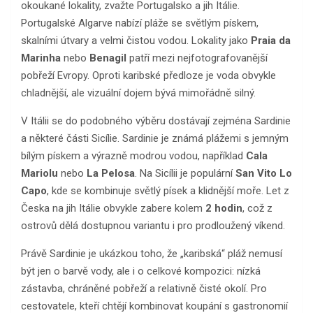
okoukané lokality, zvažte Portugalsko a jih Itálie.
Portugalské Algarve nabízí pláže se světlým pískem,
skalními útvary a velmi čistou vodou. Lokality jako
Praia da
Marinha
nebo
Benagil
patří mezi nejfotografovanější
pobřeží Evropy. Oproti karibské předloze je voda obvykle
chladnější, ale vizuální dojem bývá mimořádně silný.
V Itálii se do podobného výběru dostávají zejména Sardinie
a některé části Sicílie. Sardinie je známá plážemi s jemným
bílým pískem a výrazně modrou vodou, například
Cala
Mariolu
nebo
La Pelosa
. Na Sicílii je populární
San Vito Lo
Capo
, kde se kombinuje světlý písek a klidnější moře. Let z
Česka na jih Itálie obvykle zabere kolem
2 hodin
, což z
ostrovů dělá dostupnou variantu i pro prodloužený víkend.
Právě Sardinie je ukázkou toho, že „karibská“ pláž nemusí
být jen o barvě vody, ale i o celkové kompozici: nízká
zástavba, chráněné pobřeží a relativně čisté okolí. Pro
cestovatele, kteří chtějí kombinovat koupání s gastronomií