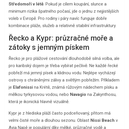
Středomoří v létě
. Pokud je cílem koupání, slunce a
minimum rizika špatného počasí, jde o jednu z nejjistějších
voleb v Evropě. Pro rodiny i páry navíc funguje dobře
kombinace pláže, služeb a relativně stabilní infrastruktury.
Řecko a Kypr: průzračné moře a
zátoky s jemným pískem
Řecko je pro plážové cestování dlouhodobě silná volba, ale
pro karibský dojem je třeba vybírat pečlivě. Ne každé řecké
pobřeží má jemný písek a klidnou vodu. Nejlépe vycházejí
ostrovy s chráněnými zálivy a světlým pobřežím. Příkladem
je
Elafonissi
na Krétě, známá růžovým nádechem písku a
mělkou tyrkysovou vodou, nebo
Navagio
na Zakynthosu,
která je ikonická hlavně vizuálně.
Kypr je z hlediska pláží často podceňovaný, přitom má
velmi čisté moře a dlouhou sezonu. Oblast
Nissi Beach
v
Ayia Napě je populární díky mělké, průzračné vodě a