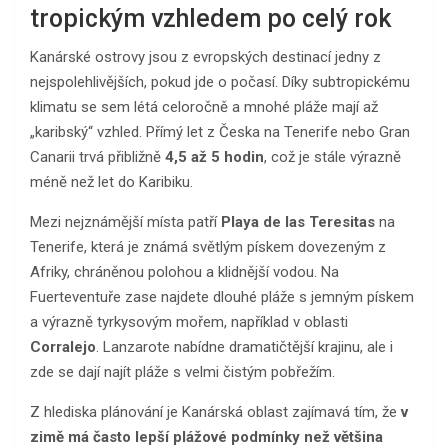
tropickým vzhledem po celý rok
Kanárské ostrovy jsou z evropských destinací jedny z
nejspolehlivějších, pokud jde o počasí. Díky subtropickému
klimatu se sem létá celoročně a mnohé pláže mají až
„karibský“ vzhled. Přímý let z Česka na Tenerife nebo Gran
Canarii trvá přibližně
4,5 až 5 hodin
, což je stále výrazně
méně než let do Karibiku.
Mezi nejznámější místa patří
Playa de las Teresitas
na
Tenerife, která je známá světlým pískem dovezeným z
Afriky, chráněnou polohou a klidnější vodou. Na
Fuerteventuře zase najdete dlouhé pláže s jemným pískem
a výrazně tyrkysovým mořem, například v oblasti
Corralejo
. Lanzarote nabídne dramatičtější krajinu, ale i
zde se dají najít pláže s velmi čistým pobřežím.
Z hlediska plánování je Kanárská oblast zajímavá tím, že
v
zimě má často lepší plážové podmínky než většina