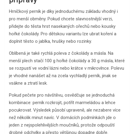
Hrníčkový perník je díky jednoduchému základu vhodný i
pro menší obměny. Pokud chcete slavnostnější verzi,
přidejte do těsta hrst nasekaných ořechů nebo kousky
hořké čokolády. Pro dětskou variantu lze ubrat koření a
doplnit těsto o jablka, hrušky nebo rozinky.
Oblíbená je také rychlá poleva z čokolády a másla. Na
menší plech stačí 100 g hořké čokolády a 30 g másla, které
se rozpustí ve vodní lázni nebo krátce v mikrovlnce. Polevu
je vhodné nanášet až na zcela vychladlý perník, jinak se
vsákne a ztratí lesk.
Pokud pečete pro návštěvu, osvědčuje se jednoduchá
kombinace: perník rozkrojit, potřít marmeládou a lehce
pocukrovat. Výsledek působí upraveně, ale nezabere více
než několik minut navíc. V domácích podmínkách jde o
jeden z nejspolehlivějších moučníků, protože odpouští
drobné odchylky a přesto většinou dopadne dobře.