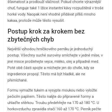
šťavnatost a prodlouží vláčnost. Pokud chcete výraznější
chuť, funguje také 1 lžíce instantní kávy rozpuštěná v troše
horké vody. Naopak není vhodné přidávat příliš mnoho
kakaa, protože může těsto vysušit.
Postup krok za krokem bez
zbytečných chyb
Největší výhodou hrníčkového perníku je jednoduchý
postup. Všechny suché suroviny smíchejte v jedné míse, v
jiné misce prošlehejte vejce, mléko, olej a případně med.
Poté obě části spojte a míchejte jen do chvíle, kdy se
ingredience propojí. Těsto má být hladké, ale ne
přemíchané.
Formu vymažte tukem a vysypte moukou nebo vyložte
pečicím papírem. Těsto nalijte do připravené formy a
uhlaďte stěrkou. Troubu předehřejte na 170 až 180 °C. U
horkovzduchu zpravidla stačí 160 až 170 °C. Perník pečte