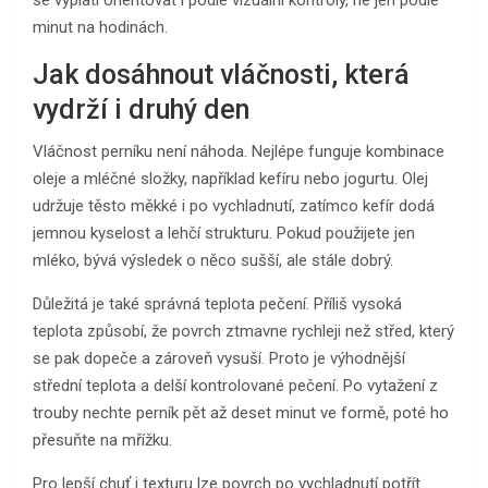
minut na hodinách.
Jak dosáhnout vláčnosti, která
vydrží i druhý den
Vláčnost perníku není náhoda. Nejlépe funguje kombinace
oleje a mléčné složky, například kefíru nebo jogurtu. Olej
udržuje těsto měkké i po vychladnutí, zatímco kefír dodá
jemnou kyselost a lehčí strukturu. Pokud použijete jen
mléko, bývá výsledek o něco sušší, ale stále dobrý.
Důležitá je také správná teplota pečení. Příliš vysoká
teplota způsobí, že povrch ztmavne rychleji než střed, který
se pak dopeče a zároveň vysuší. Proto je výhodnější
střední teplota a delší kontrolované pečení. Po vytažení z
trouby nechte perník pět až deset minut ve formě, poté ho
přesuňte na mřížku.
Pro lepší chuť i texturu lze povrch po vychladnutí potřít