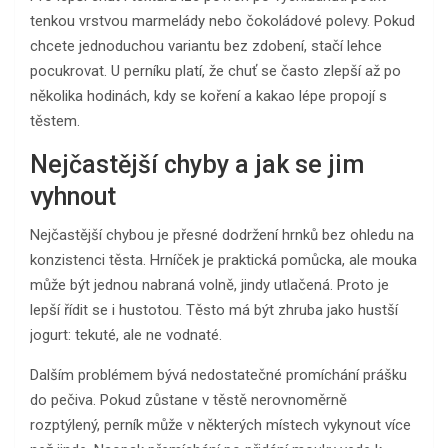
tenkou vrstvou marmelády nebo čokoládové polevy. Pokud
chcete jednoduchou variantu bez zdobení, stačí lehce
pocukrovat. U perníku platí, že chuť se často zlepší až po
několika hodinách, kdy se koření a kakao lépe propojí s
těstem.
Nejčastější chyby a jak se jim
vyhnout
Nejčastější chybou je přesné dodržení hrnků bez ohledu na
konzistenci těsta. Hrníček je praktická pomůcka, ale mouka
může být jednou nabraná volně, jindy utlačená. Proto je
lepší řídit se i hustotou. Těsto má být zhruba jako hustší
jogurt: tekuté, ale ne vodnaté.
Dalším problémem bývá nedostatečné promíchání prášku
do pečiva. Pokud zůstane v těstě nerovnoměrně
rozptýlený, perník může v některých místech vykynout více