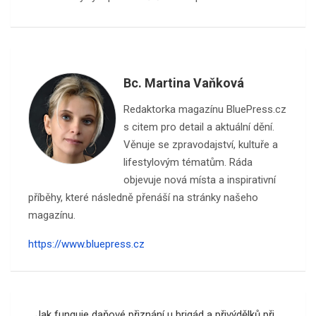
Bc. Martina Vaňková
Redaktorka magazínu BluePress.cz
s citem pro detail a aktuální dění.
Věnuje se zpravodajství, kultuře a
lifestylovým tématům. Ráda
objevuje nová místa a inspirativní
příběhy, které následně přenáší na stránky našeho
magazínu.
https://www.bluepress.cz
Navigace
Jak funguje daňové přiznání u brigád a přivýdělků při