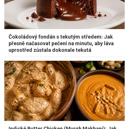
Čokoládový fondán s tekutým středem: Jak
přesně načasovat pečení na minutu, aby láva
uprostřed zůstala dokonale tekutá
Indické Butter Chicken (Murgh Makhani): Jak