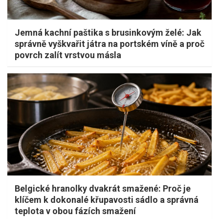
Jemná kachní paštika s brusinkovým želé: Jak
správně vyškvařit játra na portském víně a proč
povrch zalít vrstvou másla
Belgické hranolky dvakrát smažené: Proč je
klíčem k dokonalé křupavosti sádlo a správná
teplota v obou fázích smažení