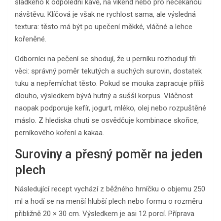
sladkého k odpolední kávě, na víkend nebo pro nečekanou
návštěvu. Klíčová je však ne rychlost sama, ale výsledná
textura: těsto má být po upečení měkké, vláčné a lehce
kořeněné.
Odborníci na pečení se shodují, že u perníku rozhodují tři
věci: správný poměr tekutých a suchých surovin, dostatek
tuku a nepřemíchat těsto. Pokud se mouka zapracuje příliš
dlouho, výsledkem bývá hutný a sušší korpus. Vláčnost
naopak podporuje kefír, jogurt, mléko, olej nebo rozpuštěné
máslo. Z hlediska chuti se osvědčuje kombinace skořice,
perníkového koření a kakaa.
Suroviny a přesný poměr na jeden
plech
Následující recept vychází z běžného hrníčku o objemu 250
ml a hodí se na menší hlubší plech nebo formu o rozměru
přibližně 20 × 30 cm. Výsledkem je asi 12 porcí. Příprava