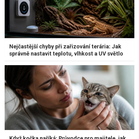
Nejčastější chyby při zařizování terária: Jak
správně nastavit teplotu, vlhkost a UV světlo
Když kočka naříká: Průvodce pro majitele, jak