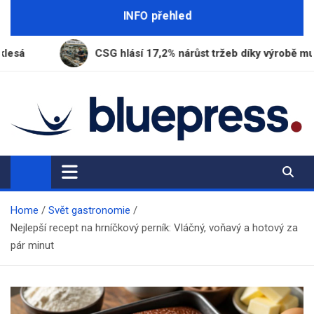
Skip
INFO přehled
to
content
CSG hlásí 17,2% nárůst tržeb díky výrobě munice
BluePress.cz
Seriózní průvodce moderním životem
Home
Svět gastronomie
Nejlepší recept na hrníčkový perník: Vláčný, voňavý a hotový za
pár minut