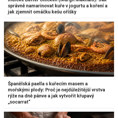
správně namarinovat kuře v jogurtu a koření a
jak zjemnit omáčku kešu oříšky
Španělská paella s kuřecím masem a
mořskými plody: Proč je nejdůležitější vrstva
rýže na dně pánve a jak vytvořit křupavý
„socarrat“