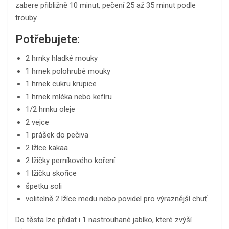
zabere přibližně 10 minut, pečení 25 až 35 minut podle
trouby.
Potřebujete:
2 hrnky hladké mouky
1 hrnek polohrubé mouky
1 hrnek cukru krupice
1 hrnek mléka nebo kefíru
1/2 hrnku oleje
2 vejce
1 prášek do pečiva
2 lžíce kakaa
2 lžičky perníkového koření
1 lžičku skořice
špetku soli
volitelně 2 lžíce medu nebo povidel pro výraznější chuť
Do těsta lze přidat i 1 nastrouhané jablko, které zvýší