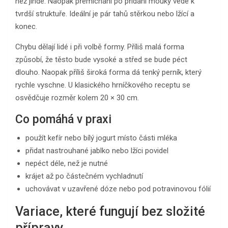
než jinde. Naopak přemíchání po přidání mouky vede k
tvrdší struktuře. Ideální je pár tahů stěrkou nebo lžící a
konec.
Chybu dělají lidé i při volbě formy. Příliš malá forma
způsobí, že těsto bude vysoké a střed se bude péct
dlouho. Naopak příliš široká forma dá tenký perník, který
rychle vyschne. U klasického hrníčkového receptu se
osvědčuje rozměr kolem 20 × 30 cm.
Co pomáhá v praxi
použít kefír nebo bílý jogurt místo části mléka
přidat nastrouhané jablko nebo lžíci povidel
nepéct déle, než je nutné
krájet až po částečném vychladnutí
uchovávat v uzavřené dóze nebo pod potravinovou fólií
Variace, které fungují bez složité
přípravy