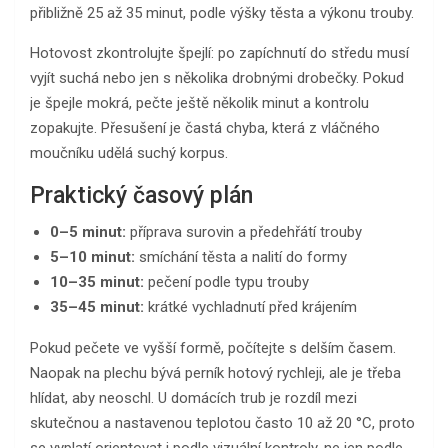
přibližně 25 až 35 minut, podle výšky těsta a výkonu trouby.
Hotovost zkontrolujte špejlí: po zapíchnutí do středu musí
vyjít suchá nebo jen s několika drobnými drobečky. Pokud
je špejle mokrá, pečte ještě několik minut a kontrolu
zopakujte. Přesušení je častá chyba, která z vláčného
moučníku udělá suchý korpus.
Praktický časový plán
0–5 minut:
příprava surovin a předehřátí trouby
5–10 minut:
smíchání těsta a nalití do formy
10–35 minut:
pečení podle typu trouby
35–45 minut:
krátké vychladnutí před krájením
Pokud pečete ve vyšší formě, počítejte s delším časem.
Naopak na plechu bývá perník hotový rychleji, ale je třeba
hlídat, aby neoschl. U domácích trub je rozdíl mezi
skutečnou a nastavenou teplotou často 10 až 20 °C, proto
se vyplatí orientovat i podle vizuální kontroly, ne jen podle