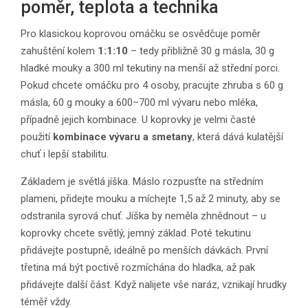
poměr, teplota a technika
Pro klasickou koprovou omáčku se osvědčuje poměr
zahuštění kolem
1:1:10
– tedy přibližně 30 g másla, 30 g
hladké mouky a 300 ml tekutiny na menší až střední porci.
Pokud chcete omáčku pro 4 osoby, pracujte zhruba s 60 g
másla, 60 g mouky a 600–700 ml vývaru nebo mléka,
případně jejich kombinace. U koprovky je velmi časté
použití
kombinace vývaru a smetany
, která dává kulatější
chuť i lepší stabilitu.
Základem je světlá jíška. Máslo rozpusťte na středním
plameni, přidejte mouku a míchejte 1,5 až 2 minuty, aby se
odstranila syrová chuť. Jíška by neměla zhnědnout – u
koprovky chcete světlý, jemný základ. Poté tekutinu
přidávejte postupně, ideálně po menších dávkách. První
třetina má být poctivě rozmíchána do hladka, až pak
přidávejte další část. Když nalijete vše naráz, vznikají hrudky
téměř vždy.