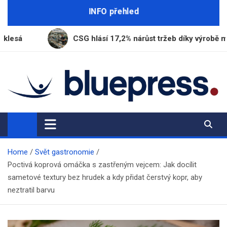
Skip
INFO přehled
to
content
CSG hlásí 17,2% nárůst tržeb díky výrobě munice
BluePress.cz
Seriózní průvodce moderním životem
Home
Svět gastronomie
Poctivá koprová omáčka s zastřeným vejcem: Jak docílit
sametové textury bez hrudek a kdy přidat čerstvý kopr, aby
neztratil barvu