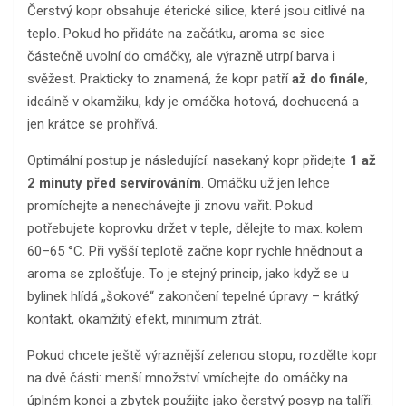
Čerstvý kopr obsahuje éterické silice, které jsou citlivé na
teplo. Pokud ho přidáte na začátku, aroma se sice
částečně uvolní do omáčky, ale výrazně utrpí barva i
svěžest. Prakticky to znamená, že kopr patří
až do finále
,
ideálně v okamžiku, kdy je omáčka hotová, dochucená a
jen krátce se prohřívá.
Optimální postup je následující: nasekaný kopr přidejte
1 až
2 minuty před servírováním
. Omáčku už jen lehce
promíchejte a nenechávejte ji znovu vařit. Pokud
potřebujete koprovku držet v teple, dělejte to max. kolem
60–65 °C. Při vyšší teplotě začne kopr rychle hnědnout a
aroma se zplošťuje. To je stejný princip, jako když se u
bylinek hlídá „šokové“ zakončení tepelné úpravy – krátký
kontakt, okamžitý efekt, minimum ztrát.
Pokud chcete ještě výraznější zelenou stopu, rozdělte kopr
na dvě části: menší množství vmíchejte do omáčky na
úplném konci a zbytek použijte jako čerstvý posyp na talíři.