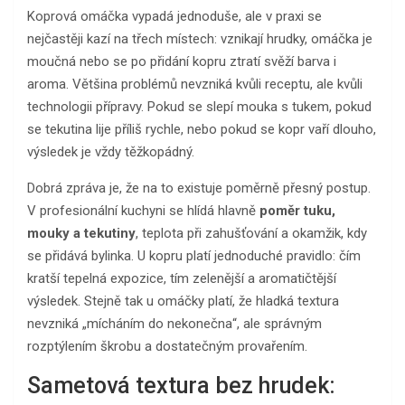
Koprová omáčka vypadá jednoduše, ale v praxi se
nejčastěji kazí na třech místech: vznikají hrudky, omáčka je
moučná nebo se po přidání kopru ztratí svěží barva i
aroma. Většina problémů nevzniká kvůli receptu, ale kvůli
technologii přípravy. Pokud se slepí mouka s tukem, pokud
se tekutina lije příliš rychle, nebo pokud se kopr vaří dlouho,
výsledek je vždy těžkopádný.
Dobrá zpráva je, že na to existuje poměrně přesný postup.
V profesionální kuchyni se hlídá hlavně
poměr tuku,
mouky a tekutiny
, teplota při zahušťování a okamžik, kdy
se přidává bylinka. U kopru platí jednoduché pravidlo: čím
kratší tepelná expozice, tím zelenější a aromatičtější
výsledek. Stejně tak u omáčky platí, že hladká textura
nevzniká „mícháním do nekonečna“, ale správným
rozptýlením škrobu a dostatečným provařením.
Sametová textura bez hrudek: