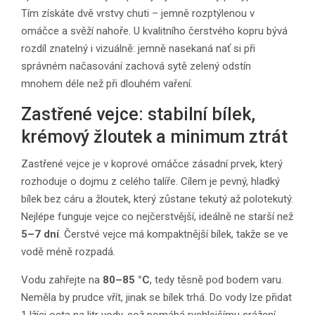
Tím získáte dvě vrstvy chuti – jemně rozptýlenou v
omáčce a svěží nahoře. U kvalitního čerstvého kopru bývá
rozdíl znatelný i vizuálně: jemně nasekaná nať si při
správném načasování zachová sytě zelený odstín
mnohem déle než při dlouhém vaření.
Zastřené vejce: stabilní bílek,
krémový žloutek a minimum ztrát
Zastřené vejce je v koprové omáčce zásadní prvek, který
rozhoduje o dojmu z celého talíře. Cílem je pevný, hladký
bílek bez cáru a žloutek, který zůstane tekutý až polotekutý.
Nejlépe funguje vejce co nejčerstvější, ideálně ne starší než
5–7 dní
. Čerstvé vejce má kompaktnější bílek, takže se ve
vodě méně rozpadá.
Vodu zahřejte na
80–85 °C
, tedy těsně pod bodem varu.
Neměla by prudce vřít, jinak se bílek trhá. Do vody lze přidat
1 lžíci octa na litr vody, což pomáhá rychlejšímu srážení