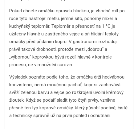
Pokud chcete omáčku opravdu hladkou, je vhodné mít po
ruce tyto nástroje: metlu, jemné síto, ponorný mixér a
kuchyňský teploměr. Teploměr s přesností na 1 °C je
užitečný hlavně u zastřeného vejce a při hlídání teploty
omáčky před přidáním kopru. V gastronomii rozhodují
právě takové drobnosti, protože mezi „dobrou“ a
„výbornou“ koprovkou bývá rozdíl hlavně v kontrole
procesu, ne v množství surovin.
Výsledek poznáte podle toho, že omáčka drží hedvábnou
konzistenci, nemá moučnou pachuť, kopr si zachovává
svěží zelenou barvu a vejce po rozkrojení uvolní krémový
žloutek. Když se podaří sladit tyto čtyři prvky, vznikne
přesně ten typ koprové omáčky, který působí poctivě, čistě
a technicky správně už na první pohled i ochutnání.