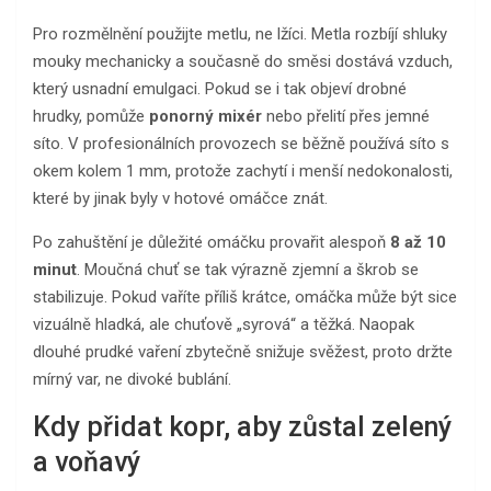
Pro rozmělnění použijte metlu, ne lžíci. Metla rozbíjí shluky
mouky mechanicky a současně do směsi dostává vzduch,
který usnadní emulgaci. Pokud se i tak objeví drobné
hrudky, pomůže
ponorný mixér
nebo přelití přes jemné
síto. V profesionálních provozech se běžně používá síto s
okem kolem 1 mm, protože zachytí i menší nedokonalosti,
které by jinak byly v hotové omáčce znát.
Po zahuštění je důležité omáčku provařit alespoň
8 až 10
minut
. Moučná chuť se tak výrazně zjemní a škrob se
stabilizuje. Pokud vaříte příliš krátce, omáčka může být sice
vizuálně hladká, ale chuťově „syrová“ a těžká. Naopak
dlouhé prudké vaření zbytečně snižuje svěžest, proto držte
mírný var, ne divoké bublání.
Kdy přidat kopr, aby zůstal zelený
a voňavý