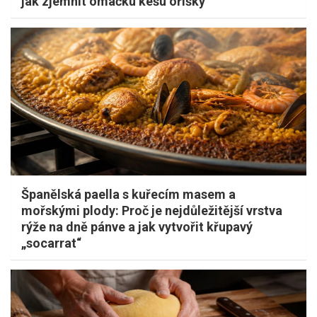
jak zjemnit omáčku kešu oříšky
Španělská paella s kuřecím masem a
mořskými plody: Proč je nejdůležitější vrstva
rýže na dně pánve a jak vytvořit křupavý
„socarrat“