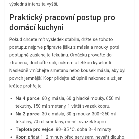
výsledná intenzita vyšší.
Praktický pracovní postup pro
domácí kuchyni
Pokud chcete mít výsledek stabilní, držte se tohoto
postupu: nejprve připravte jíšku z másla a mouky, poté
postupně zašlehejte tekutinu. Omáčku provařte do
ztracena, dochuťte solí, cukrem a lehkou kyselostí.
Následně vmíchejte smetanu nebo kousek másla, aby byl
povrch jemnější. Kopr přidejte až úplně nakonec a už jen
krátce prohřejte.
Na 4 porce
: 60 g másla, 60 g hladké mouky, 650 ml
tekutiny, 150 ml smetany, 1 větší svazek kopru.
Na 2 porce
: 30 g másla, 30 g mouky, 300–350 ml
tekutiny, 70 ml smetany, menší svazek kopru.
Teplota pro vejce
: 80–85 °C, doba 3–4 minuty.
Kopr
: přidat 1–2 minuty před servisem, nevařit dlouho.