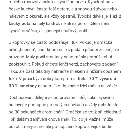
malého množství cukru a kyselého prvku. Kyselost se v
české kuchyni často řeší octem, citronovou šťávou nebo
nálevem z okurek, ale vždy opatrně. Typická dávka je
1 až 2
lžičky octa
na celý kastrol, nikoli na porci. Cílem není
kyselá omáčka, ale jasnější chuťový profil.
U koprovky se často podceňuje i tuk. Pokud je omáčka
příliš „hubená“, chuť kopru se rozpadá a působí zeleně, ale
prázdně. Malý podíl smetany nebo másla pomůže chuť
zaokrouhlit. Pokud chcete lehčí verzi, zachovejte základní
jíšku, ale část tekutiny nahraďte mlékem s nižším obsahem
tuku. V praxi bývá dobrý kompromis třeba
70 % vývaru a
30 % smetany
nebo mléko doplněné lžící másla na závěr.
Dochucování dělejte až po provaření. Sůl, cukr i kyselinu
přidávejte postupně po malých dávkách a vždy ochutnejte
po 30 sekundách promíchání. Omáčka se totiž při chladnutí
i při dalším zahřívání chová jinak. To, co je vlažné, může
působit nevýrazně, ale po doplnění kopru a vejce bude