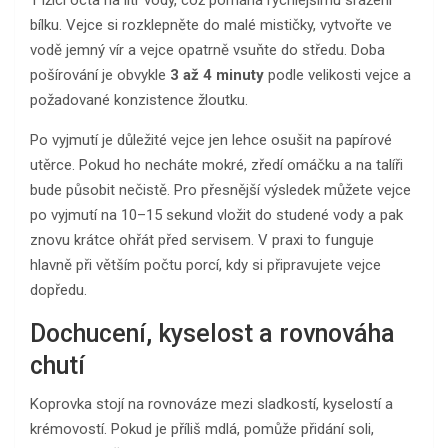
bílku. Vejce si rozklepněte do malé mističky, vytvořte ve
vodě jemný vír a vejce opatrně vsuňte do středu. Doba
pošírování je obvykle
3 až 4 minuty
podle velikosti vejce a
požadované konzistence žloutku.
Po vyjmutí je důležité vejce jen lehce osušit na papírové
utěrce. Pokud ho necháte mokré, zředí omáčku a na talíři
bude působit nečistě. Pro přesnější výsledek můžete vejce
po vyjmutí na 10–15 sekund vložit do studené vody a pak
znovu krátce ohřát před servisem. V praxi to funguje
hlavně při větším počtu porcí, kdy si připravujete vejce
dopředu.
Dochucení, kyselost a rovnováha
chutí
Koprovka stojí na rovnováze mezi sladkostí, kyselostí a
krémovostí. Pokud je příliš mdlá, pomůže přidání soli,