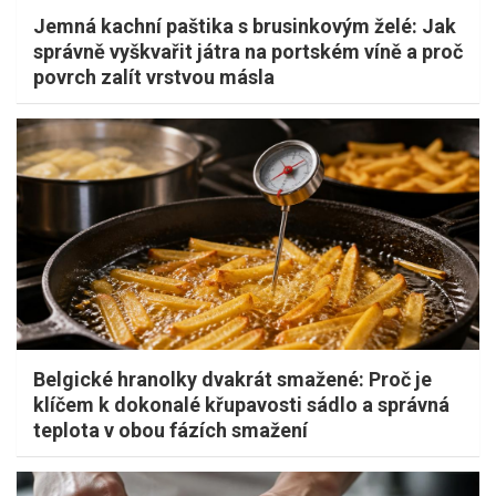
Jemná kachní paštika s brusinkovým želé: Jak
správně vyškvařit játra na portském víně a proč
povrch zalít vrstvou másla
Belgické hranolky dvakrát smažené: Proč je
klíčem k dokonalé křupavosti sádlo a správná
teplota v obou fázích smažení