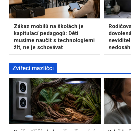
Zákaz mobilů na školách je
Rodičovs
kapitulací pedagogů: Děti
dovolená
musíme naučit s technologiemi
neviditel
žít, ne je schovávat
nedosá
Zvířecí mazlíčci