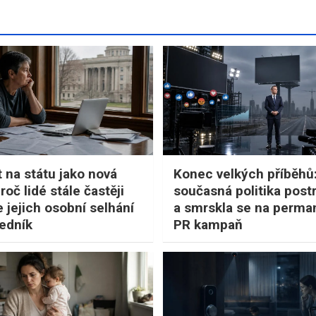
t na státu jako nová
Konec velkých příběhů
oč lidé stále častěji
současná politika postr
e jejich osobní selhání
a smrskla se na perma
ředník
PR kampaň