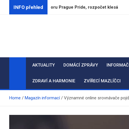
Skip
INFO přehled
ukončují podporu Prague Pride, rozpočet klesá
CSG
to
content
AKTUALITY
DOMÁCÍ ZPRÁVY
INFORMAČ
ZDRAVÍ A HARMONIE
ZVÍŘECÍ MAZLÍČCI
Home
Magazín informací
Významné online srovnávače pojiš