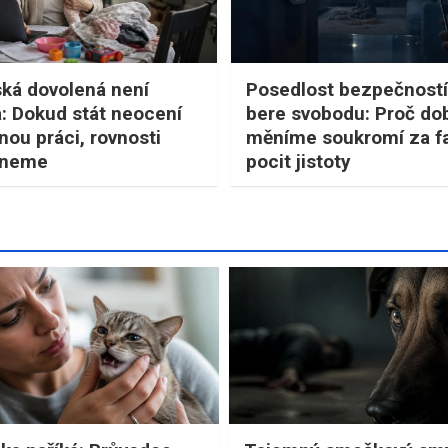
ká dovolená není
Posedlost bezpečnost
: Dokud stát neocení
bere svobodu: Proč do
nou práci, rovnosti
měníme soukromí za f
hneme
pocit jistoty