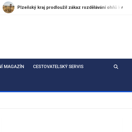
ňský kraj prodloužil zákaz rozdělávání ohňů kvůli dlouhodobé
NÍ MAGAZÍN
CESTOVATELSKÝ SERVIS