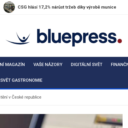
 hlásí 17,2% nárůst tržeb díky výrobě munice
Plze
BluePress.cz
Seriózní průvodce moderním životem
NÍ MAGAZÍN
VAŠE NÁZORY
DIGITÁLNÍ SVĚT
FINANČ
SVĚT GASTRONOMIE
tění v České republice