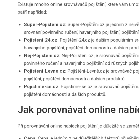
Existuje mnoho online srovnávačů pojištění, které vám umo
patří například:
Super-Pojisteni.cz:
Super-Pojištění.cz je jedním z nejvě
srovnání povinného ručení, havarijního pojištění, pojiště
Pojisteni-24.cz:
Pojištění-24.cz je dalším populárním sr
havarijního pojištění, pojištění domácnosti a dalších prod
Nej-Pojisteni.cz:
Nej-Pojisteni.cz je srovnávač pojištění,
povinného ručení a havarijního pojištění od různých pojiš
Pojisteni-Levne.cz:
Pojištění-Levně.cz je srovnávač poji
pojištění, pojištění domácnosti a dalších produktů.
Pojistime-se.cz:
Pojistime-se.cz je srovnávač pojištění, 
pojištění domácnosti a dalších produktů.
Jak porovnávat online nabí
Při porovnávání online nabídek pojištění je důležité se zaměř
Cena:
Cena je jedním z nejdůležitějších faktorů při výběru