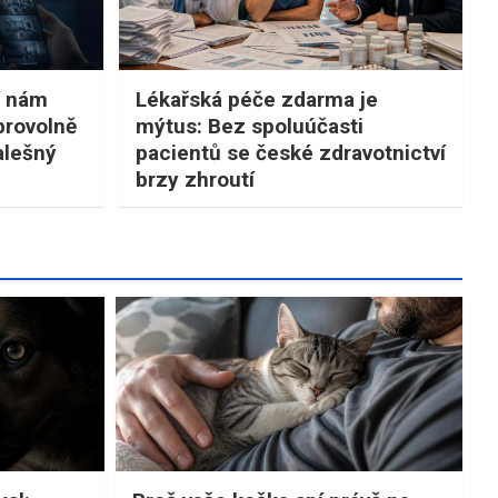
í nám
Lékařská péče zdarma je
brovolně
mýtus: Bez spoluúčasti
alešný
pacientů se české zdravotnictví
brzy zhroutí