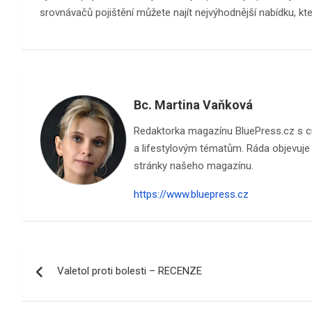
srovnávačů pojištění můžete najít nejvýhodnější nabídku, k
Bc. Martina Vaňková
Redaktorka magazínu BluePress.cz s cite
a lifestylovým tématům. Ráda objevuje n
stránky našeho magazínu.
https://www.bluepress.cz
Navigace
Valetol proti bolesti – RECENZE
pro
příspěvek