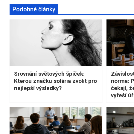
Podobné články
Srovnání světových špiček:
Závislos
Kterou značku solária zvolit pro
norma: Pr
nejlepší výsledky?
čekají, ž
vyřeší ú