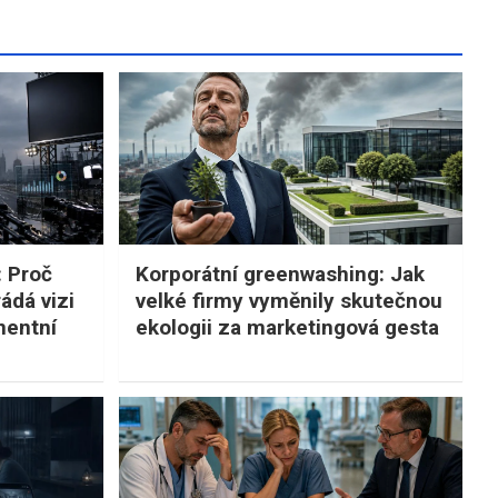
: Proč
Korporátní greenwashing: Jak
ádá vizi
velké firmy vyměnily skutečnou
nentní
ekologii za marketingová gesta