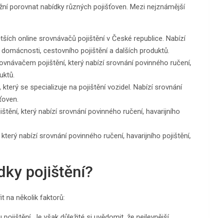
žní porovnat nabídky různých pojišťoven. Mezi nejznámější
tších online srovnávačů pojištění v České republice. Nabízí
ní domácnosti, cestovního pojištění a dalších produktů.
ovnávačem pojištění, který nabízí srovnání povinného ručení,
uktů.
 který se specializuje na pojištění vozidel. Nabízí srovnání
ťoven.
štění, který nabízí srovnání povinného ručení, havarijního
který nabízí srovnání povinného ručení, havarijního pojištění,
dky pojištění?
it na několik faktorů:
 pojištění. Je však důležité si uvědomit, že nejlevnější