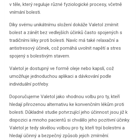
v těle, který reguluje různé fyziologické procesy, včetně
vnímání bolesti.
Díky svému unikátnímu složení dokáže Valetol zmírnit
bolest a zánět bez vedlejších účinků často spojených s
tradičními léky proti bolesti. Navíc má také relaxační a
antistresový účinek, což pomáhá uvolnit napětí a stres
spojený s bolestivým stavem.
Valetol je dostupný ve formě oleje nebo kapslí, což
umožňuje jednoduchou aplikaci a dávkování podle
individuální potřeby.
Doporučujeme Valetol jako vhodnou volbu pro ty, kteří
hledají přirozenou alternativu ke konvenčním lékům proti
bolesti. Důkladné studie potvrzující jeho účinnost jsou již k
dispozici a mnoho pacientů si chválilo jeho pozitivní účinky.
Valetol je tedy skvělou volbou pro ty, kteří trpí bolestmi a
hledají účinný a bezpečný způsob jejich zmírnění.