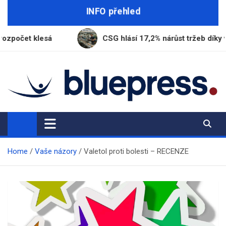
Skip
INFO přehled
to
content
CSG hlásí 17,2% nárůst tržeb díky výrobě munice
BluePress.cz
Seriózní průvodce moderním životem
Home
Vaše názory
Valetol proti bolesti – RECENZE