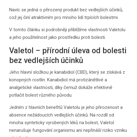
Navíc se jedná o přirozený produkt bez vedlejších účinků,
což jej činí atraktivním pro mnoho lidí trpících bolestmi.
V tomto článku si podrobněji přiblížíme vlastnosti Valetolu
a jeho použitelnost jako prostředku proti bolesti.
Valetol – přírodní úleva od bolesti
bez vedlejších účinků
Jeho hlavní složkou je kanabidiol (CBD), který se získává z
konopných rostlin. Kanabidiol má protizánětlivé a
analgetické vlastnosti, díky čemuž dokáže efektivně
potlačit bolest různého původu.
Jedním z hlavních benefitů Valetolu je jeho přirozenost a
absence nežádoucích vedlejších účinků. Na rozdíl od
mnoha synteticky vyrobených léků na bolest, Valetol
nenarušuje fungování organismu ani nepřináší riziko vzniku