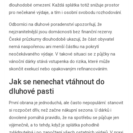
dlouhodobé omezení. Každá splátka totiž snižuje prostor
pro nečekané výdaje, a tím i osobní svobodu rozhodování.
Odborníci na dluhové poradenství upozorňují, že
nejzranitelnější jsou domácnosti bez finanční rezervy.
České průzkumy dlouhodobě ukazují, že část obyvatel
nemá naspořenou ani menší částku na pokrytí
neočekávaného výdaje. V takové situaci se z půjčky na
vánoční dárky stává vstupenka do rizika, které může
skončit exekucí nebo opakovaným refinancováním.
Jak se nenechat vtáhnout do
dluhové pasti
První obrana je jednoduchá, ale často nepopulární: stanovit
si rozpočet dřív, než začne nákupní sezona. U dárků i
dovolené pomáhá pravidlo, že na spotřebu se půjčuje jen
výjimečně, a to tehdy, když je splátka pohodlně
zvládnutelná i po započtení všech ostatních výdajů. V praxi