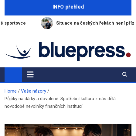
Skip
INFO přehled
to
content
Situace na českých řekách není příznivá, varuje ředitel 
BluePress.cz
Seriózní průvodce moderním životem
Home
Vaše názory
Půjčky na dárky a dovolené: Spotřební kultura z nás dělá
novodobé nevolníky finančních institucí