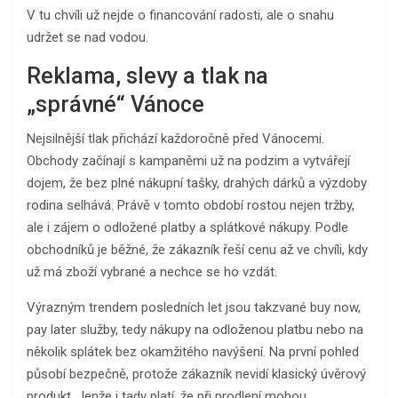
V tu chvíli už nejde o financování radosti, ale o snahu
udržet se nad vodou.
Reklama, slevy a tlak na
„správné“ Vánoce
Nejsilnější tlak přichází každoročně před Vánocemi.
Obchody začínají s kampaněmi už na podzim a vytvářejí
dojem, že bez plné nákupní tašky, drahých dárků a výzdoby
rodina selhává. Právě v tomto období rostou nejen tržby,
ale i zájem o odložené platby a splátkové nákupy. Podle
obchodníků je běžné, že zákazník řeší cenu až ve chvíli, kdy
už má zboží vybrané a nechce se ho vzdát.
Výrazným trendem posledních let jsou takzvané buy now,
pay later služby, tedy nákupy na odloženou platbu nebo na
několik splátek bez okamžitého navýšení. Na první pohled
působí bezpečně, protože zákazník nevidí klasický úvěrový
produkt. Jenže i tady platí, že při prodlení mohou