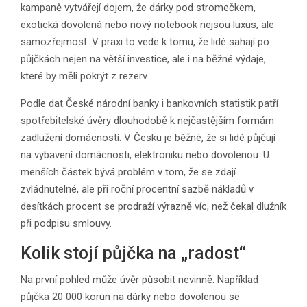
kampaně vytvářejí dojem, že dárky pod stromečkem,
exotická dovolená nebo nový notebook nejsou luxus, ale
samozřejmost. V praxi to vede k tomu, že lidé sahají po
půjčkách nejen na větší investice, ale i na běžné výdaje,
které by měli pokrýt z rezerv.
Podle dat České národní banky i bankovních statistik patří
spotřebitelské úvěry dlouhodobě k nejčastějším formám
zadlužení domácností. V Česku je běžné, že si lidé půjčují
na vybavení domácnosti, elektroniku nebo dovolenou. U
menších částek bývá problém v tom, že se zdají
zvládnutelné, ale při roční procentní sazbě nákladů v
desítkách procent se prodraží výrazně víc, než čekal dlužník
při podpisu smlouvy.
Kolik stojí půjčka na „radost“
Na první pohled může úvěr působit nevinně. Například
půjčka 20 000 korun na dárky nebo dovolenou se