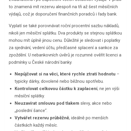
to znamená mít rezervu alespoň na tři až šest měsíčních
výdajů, což je doporučení finančních poradců i řady bank.
Vyplatí se také porovnávat roční procentní sazbu nákladů,
nikoli jen měsíční splátku. Dva produkty se stejnou splátkou
mohou mít úplně jinou cenu. Důležité je sledovat i poplatky
za sjednání, vedení účtu, předčasné splacení a sankce za
zpoždění. U nebankovních úvěrů je rozumné ověřit licenci a
podmínky u České národní banky.
Nepůjčovat si na věci, které rychle ztratí hodnotu
–
typicky dárky, dovolené nebo běžnou spotřebu.
Kontrolovat celkovou částku k zaplacení
, ne jen výši
měsíční splátky.
Neuzavírat smlouvu pod tlakem
slevy, akce nebo
„poslední šance“.
Vytvářet rezervu průběžně
, ideálně po menších
částkách každý měsíc.