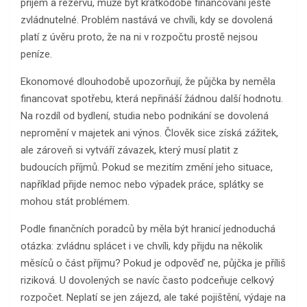
příjem a rezervu, může být krátkodobé financování ještě
zvládnutelné. Problém nastává ve chvíli, kdy se dovolená
platí z úvěru proto, že na ni v rozpočtu prostě nejsou
peníze.
Ekonomové dlouhodobě upozorňují, že půjčka by neměla
financovat spotřebu, která nepřináší žádnou další hodnotu.
Na rozdíl od bydlení, studia nebo podnikání se dovolená
nepromění v majetek ani výnos. Člověk sice získá zážitek,
ale zároveň si vytváří závazek, který musí platit z
budoucích příjmů. Pokud se mezitím změní jeho situace,
například přijde nemoc nebo výpadek práce, splátky se
mohou stát problémem.
Podle finančních poradců by měla být hranicí jednoduchá
otázka: zvládnu splácet i ve chvíli, kdy přijdu na několik
měsíců o část příjmu? Pokud je odpověď ne, půjčka je příliš
riziková. U dovolených se navíc často podceňuje celkový
rozpočet. Neplatí se jen zájezd, ale také pojištění, výdaje na