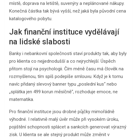
místě, doprava na letiště, suvenýry a neplánované nákupy.
Konečná částka tak bývá vyšší, než jaká byla původní cena
katalogového pobytu.
Jak finanční instituce vydělávají
na lidské slabosti
Banky i nebankovní společnosti staví produkty tak, aby byly
pro klienta co nejjednodušší a co nejrychlejší. Úspěch
přitom stojí na psychologii. Čím méně času má člověk na
rozmyšlenou, tím spíš podepíše smlouvu. Když je k tomu
navíc přidaný slevový banner typu „poslední kus“ nebo
„splátka jen 499 korun měsíčně“, rozhoduje emoce, ne
matematika.
Pro finanční instituce jsou drobné půjčky mimořádně
výhodné. I relativně malý úvěr může při vysokém úroku,
pojištění schopnosti splácet a sankcích generovat výrazný
zisk. U klienta se ale stejný produkt může změnit v