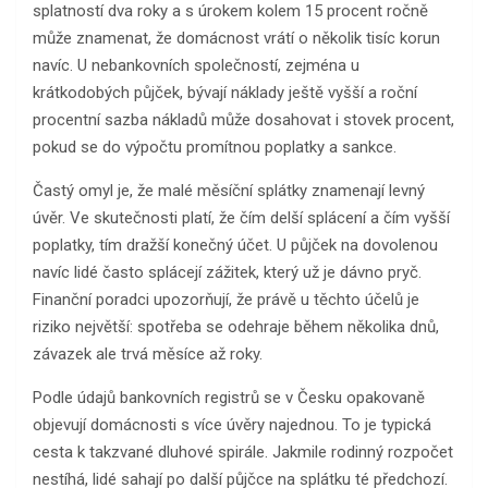
splatností dva roky a s úrokem kolem 15 procent ročně
může znamenat, že domácnost vrátí o několik tisíc korun
navíc. U nebankovních společností, zejména u
krátkodobých půjček, bývají náklady ještě vyšší a roční
procentní sazba nákladů může dosahovat i stovek procent,
pokud se do výpočtu promítnou poplatky a sankce.
Častý omyl je, že malé měsíční splátky znamenají levný
úvěr. Ve skutečnosti platí, že čím delší splácení a čím vyšší
poplatky, tím dražší konečný účet. U půjček na dovolenou
navíc lidé často splácejí zážitek, který už je dávno pryč.
Finanční poradci upozorňují, že právě u těchto účelů je
riziko největší: spotřeba se odehraje během několika dnů,
závazek ale trvá měsíce až roky.
Podle údajů bankovních registrů se v Česku opakovaně
objevují domácnosti s více úvěry najednou. To je typická
cesta k takzvané dluhové spirále. Jakmile rodinný rozpočet
nestíhá, lidé sahají po další půjčce na splátku té předchozí.