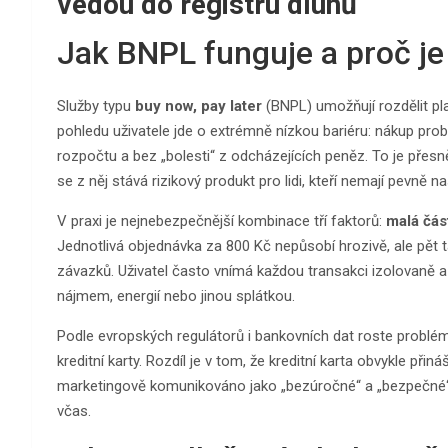
vedou do registru dluhů
Jak BNPL funguje a proč je
Služby typu
buy now, pay later
(BNPL) umožňují rozdělit plat
pohledu uživatele jde o extrémně nízkou bariéru: nákup pro
rozpočtu a bez „bolesti“ z odcházejících peněz. To je přes
se z něj stává rizikový produkt pro lidi, kteří nemají pevně 
V praxi je nejnebezpečnější kombinace tří faktorů:
malá čás
Jednotlivá objednávka za 800 Kč nepůsobí hrozivě, ale p
závazků. Uživatel často vnímá každou transakci izolovaně a p
nájmem, energií nebo jinou splátkou.
Podle evropských regulátorů i bankovních dat roste problém 
kreditní karty. Rozdíl je v tom, že kreditní karta obvykle př
marketingově komunikováno jako „bezúročné“ a „bezpečné“. V
včas.