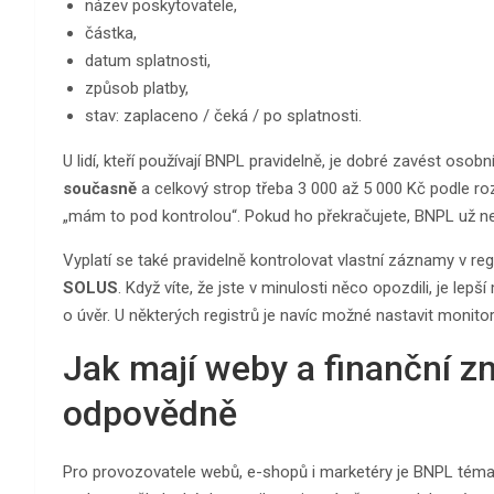
název poskytovatele,
částka,
datum splatnosti,
způsob platby,
stav: zaplaceno / čeká / po splatnosti.
U lidí, kteří používají BNPL pravidelně, je dobré zavést osobní
současně
a celkový strop třeba 3 000 až 5 000 Kč podle roz
„mám to pod kontrolou“. Pokud ho překračujete, BNPL už není
Vyplatí se také pravidelně kontrolovat vlastní záznamy v reg
SOLUS
. Když víte, že jste v minulosti něco opozdili, je lepš
o úvěr. U některých registrů je navíc možné nastavit monitor
Jak mají weby a finanční 
odpovědně
Pro provozovatele webů, e-shopů i marketéry je BNPL téma c