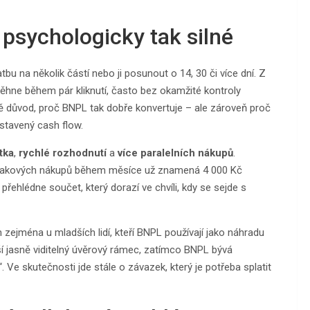
 psychologicky tak silné
bu na několik částí nebo ji posunout o 14, 30 či více dní. Z
běhne během pár kliknutí, často bez okamžité kontroly
ně důvod, proč BNPL tak dobře konvertuje – ale zároveň proč
nastavený cash flow.
tka
,
rychlé rozhodnutí
a
více paralelních nákupů
.
ět takových nákupů během měsíce už znamená 4 000 Kč
řehlédne součet, který dorazí ve chvíli, kdy se sejde s
zejména u mladších lidí, kteří BNPL používají jako náhradu
ináší jasně viditelný úvěrový rámec, zatímco BNPL bývá
e skutečnosti jde stále o závazek, který je potřeba splatit