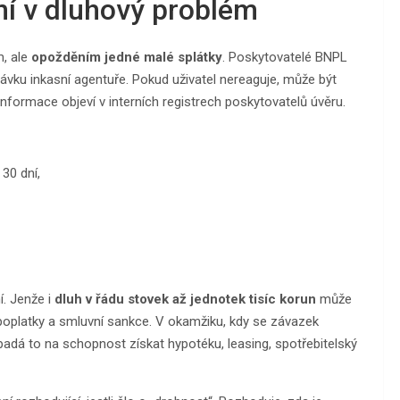
ní v dluhový problém
m, ale
opožděním jedné malé splátky
. Poskytovatelé BNPL
ávku inkasní agentuře. Pokud uživatel nereaguje, může být
informace objeví v interních registrech poskytovatelů úvěru.
30 dní,
í. Jenže i
dluh v řádu stovek až jednotek tisíc korun
může
 poplatky a smluvní sankce. V okamžiku, kdy se závazek
padá to na schopnost získat hypotéku, leasing, spotřebitelský