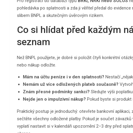
Pro registraci do databází typu
BRKI, NRKI nebo SOLUS
ne
pohledávka po splatnosti a zda ji věřitel předal do evidenc
slibem BNPL a skutečným úvěrovým rizikem.
Co si hlídat před každým n
seznam
Než BNPL použijete, je dobré si položit čtyři konkrétní otáz
nebo nákup odložte.
Mám na účtu peníze i v den splatnosti?
Nestačí „nějak
Nemám už více odložených plateb současně?
Vytvořt
Znám přesné podmínky sankcí?
Sledujte výši poplatku
Nejde jen o impulzivní nákup?
Pokud byste si produkt n
Praktický postup je jednoduchý: otevřete bankovní aplikaci,
sečtěte všechny odložené platby. Pokud je součet závazků v
vyplatí nastavit si v kalendáři upozornění 2–3 dny před spla