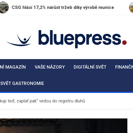
lásí 17,2% nárůst tržeb díky výrobě munice
Plzeň
BluePress.cz
Seriózní průvodce moderním životem
NÍ MAGAZÍN
VAŠE NÁZORY
DIGITÁLNÍ SVĚT
FINANČ
SVĚT GASTRONOMIE
kup teď, zaplať pak“ vedou do registru dluhů