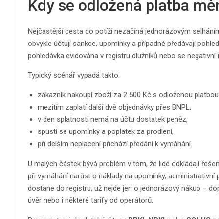
Kdy se odložená platba mě
Nejčastější cesta do potíží nezačíná jednorázovým selhání
obvykle účtují sankce, upomínky a případně předávají pohled
pohledávka evidována v registru dlužníků nebo se negativní 
Typický scénář vypadá takto:
zákazník nakoupí zboží za 2 500 Kč s odloženou platbou 
mezitím zaplatí další dvě objednávky přes BNPL,
v den splatnosti nemá na účtu dostatek peněz,
spustí se upomínky a poplatek za prodlení,
při delším neplacení přichází předání k vymáhání.
U malých částek bývá problém v tom, že lidé odkládají řešen
při vymáhání narůst o náklady na upomínky, administrativní
dostane do registru, už nejde jen o jednorázový nákup – do
úvěr nebo i některé tarify od operátorů.