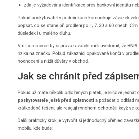
zda je vyžadována identifikace přes bankovní identitu neb
Pokud poskytovatel v podmínkách komunikuje závazek velmi v
popsat, co se stane při prodlení po 1, 7, 30 a 60 dnech. Čím 
důsledek i u malého dluhu.
V e-commerce by si provozovatelé měli uvědomit, že BNPL 
rizika na značku. Pokud zákazníci opakovaně končí v prodlen
hodnocení a nižší důvěry v obchod.
Jak se chránit před zápise
Pokud už máte několik odložených plateb, je klíčové jednat dř
poskytovatele ještě před splatností
a požádat o odklad ne
krátkodobé řešení, ale reagují mnohem ochotněji, když se o
Další praktický krok je vytvořit si jednoduchý přehled záv
mobilu, kde bude: