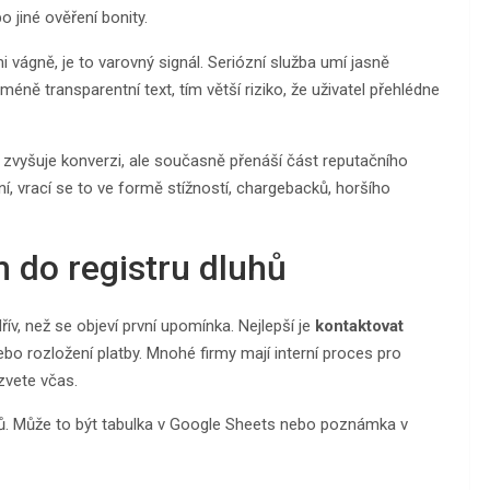
o jiné ověření bonity.
ágně, je to varovný signál. Seriózní služba umí jasně
méně transparentní text, tím větší riziko, že uživatel přehlédne
zvyšuje konverzi, ale současně přenáší část reputačního
í, vrací se to ve formě stížností, chargebacků, horšího
m do registru dluhů
ív, než se objeví první upomínka. Nejlepší je
kontaktovat
bo rozložení platby. Mnohé firmy mají interní proces pro
zvete včas.
azků. Může to být tabulka v Google Sheets nebo poznámka v