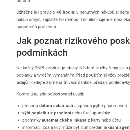
obrana.
Užitečné je i pravidlo
48 hodin
: u nenutných nákupů si dejt
nákup smysl, zaplaťte ho rovnou. Tím eliminujete emoci oka
spouštěčů problémů.
Jak poznat rizikového posk
podmínkách
Ne každý BNPL produkt je stejný. Některé služby fungují jen
poplatky a tvrdším vymáháním. Před použitím si vždy projd
údajů
. Hledejte zejména tři věci: sankce, předání pohledávky 
Kontrolujte, zda poskytovatel uvádí:
přesnou
datum splatnosti
a způsob jejího připomenutí,
výši poplatku z prodlení
nebo fixní upomínky,
podmínky
automatického inkasa
z karty nebo účtu,
informaci, zda a kdy může být dluh předán
inkasní agen