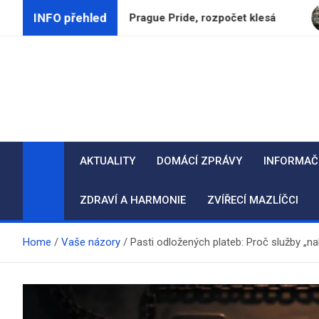
Skip
INFO přehled
končují podporu Prague Pride, rozpočet klesá
CSG h
to
content
AKTUALITY
DOMÁCÍ ZPRÁVY
INFORMAČ
ZDRAVÍ A HARMONIE
ZVÍŘECÍ MAZLÍČCI
Home
Vaše názory
Pasti odložených plateb: Proč služby „na