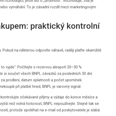
ní rozhodující, jestli šlo o „drobnost“. Rozhoduje, zda je
e nebo vymáhání. To je zásadní rozdíl mezi marketingovým
ákupem: praktický kontrolní
ky. Pokud na některou odpovíte váhavě, raději plaťte okamžitě
 to vyjde“. Počítejte s rezervou alespoň 20–30 %.
e si součet všech BNPL závazků za posledních 30 dní.
 za prodlení, datum splatnosti a počet upomínek.
ekoupili při platbě hned, BNPL je varovný signál.
 zkontrolujte očekávané příjmy a výdaje do konce měsíce a
yšší než volná hotovost, BNPL nepoužívejte. Stejně tak se
tností, protože spoléhat na e-mail od poskytovatele je slabá