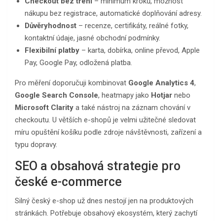
Checkout bez tření
– minimum kroků, možnost
nákupu bez registrace, automatické doplňování adresy.
Důvěryhodnost
– recenze, certifikáty, reálné fotky,
kontaktní údaje, jasné obchodní podmínky.
Flexibilní platby
– karta, dobírka, online převod, Apple
Pay, Google Pay, odložená platba.
Pro měření doporučuji kombinovat
Google Analytics 4
,
Google Search Console
, heatmapy jako
Hotjar
nebo
Microsoft Clarity
a také nástroj na záznam chování v
checkoutu. U větších e-shopů je velmi užitečné sledovat
míru opuštění košíku podle zdroje návštěvnosti, zařízení a
typu dopravy.
SEO a obsahová strategie pro
české e-commerce
Silný český e-shop už dnes nestojí jen na produktových
stránkách. Potřebuje obsahový ekosystém, který zachytí