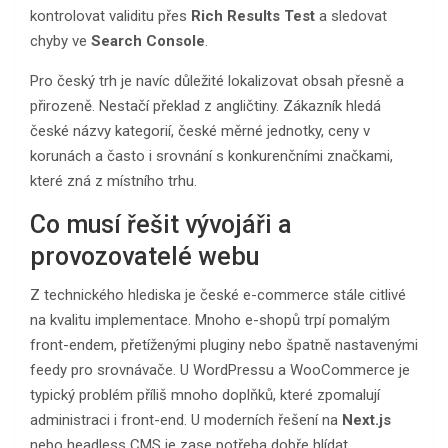
kontrolovat validitu přes
Rich Results Test
a sledovat
chyby ve
Search Console
.
Pro český trh je navíc důležité lokalizovat obsah přesně a
přirozeně. Nestačí překlad z angličtiny. Zákazník hledá
české názvy kategorií, české měrné jednotky, ceny v
korunách a často i srovnání s konkurenčními značkami,
které zná z místního trhu.
Co musí řešit vývojáři a
provozovatelé webu
Z technického hlediska je české e-commerce stále citlivé
na kvalitu implementace. Mnoho e-shopů trpí pomalým
front-endem, přetíženými pluginy nebo špatně nastavenými
feedy pro srovnávače. U WordPressu a WooCommerce je
typický problém příliš mnoho doplňků, které zpomalují
administraci i front-end. U moderních řešení na
Next.js
nebo headless CMS je zase potřeba dobře hlídat