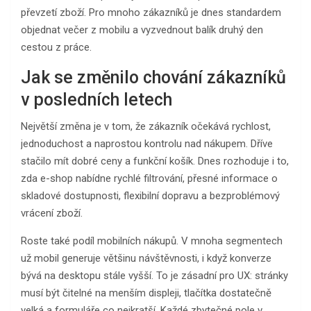
převzetí zboží. Pro mnoho zákazníků je dnes standardem
objednat večer z mobilu a vyzvednout balík druhý den
cestou z práce.
Jak se změnilo chování zákazníků
v posledních letech
Největší změna je v tom, že zákazník očekává rychlost,
jednoduchost a naprostou kontrolu nad nákupem. Dříve
stačilo mít dobré ceny a funkční košík. Dnes rozhoduje i to,
zda e-shop nabídne rychlé filtrování, přesné informace o
skladové dostupnosti, flexibilní dopravu a bezproblémový
vrácení zboží.
Roste také podíl mobilních nákupů. V mnoha segmentech
už mobil generuje většinu návštěvnosti, i když konverze
bývá na desktopu stále vyšší. To je zásadní pro UX: stránky
musí být čitelné na menším displeji, tlačítka dostatečně
velká a formuláře co nejkratší. Každé zbytečné pole v