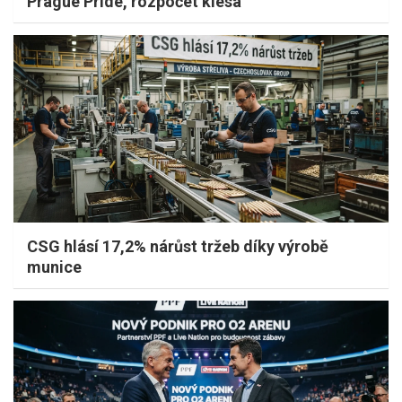
Prague Pride, rozpočet klesá
CSG hlásí 17,2% nárůst tržeb díky výrobě
munice