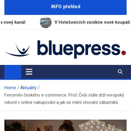
Skip
INFO přehled
to
content
V Holešovicích vznikne nové koupaliště s vodou z Vltav
BluePress.cz
Seriózní průvodce moderním životem
Home
Aktuality
Fenomén českého e-commerce: Proč Češi stále drží evropský
rekord v online nakupování a jak se mění chování zákazníků