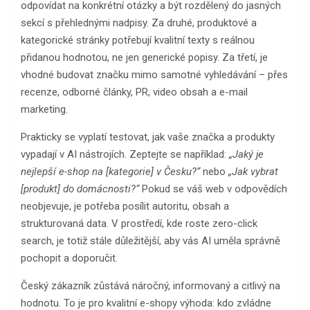
odpovídat na konkrétní otázky a být rozdělený do jasných
sekcí s přehlednými nadpisy. Za druhé, produktové a
kategorické stránky potřebují kvalitní texty s reálnou
přidanou hodnotou, ne jen generické popisy. Za třetí, je
vhodné budovat značku mimo samotné vyhledávání – přes
recenze, odborné články, PR, video obsah a e-mail
marketing.
Prakticky se vyplatí testovat, jak vaše značka a produkty
vypadají v AI nástrojích. Zeptejte se například:
„Jaký je
nejlepší e-shop na [kategorie] v Česku?“
nebo
„Jak vybrat
[produkt] do domácnosti?“
Pokud se váš web v odpovědích
neobjevuje, je potřeba posílit autoritu, obsah a
strukturovaná data. V prostředí, kde roste zero-click
search, je totiž stále důležitější, aby vás AI uměla správně
pochopit a doporučit.
Český zákazník zůstává náročný, informovaný a citlivý na
hodnotu. To je pro kvalitní e-shopy výhoda: kdo zvládne