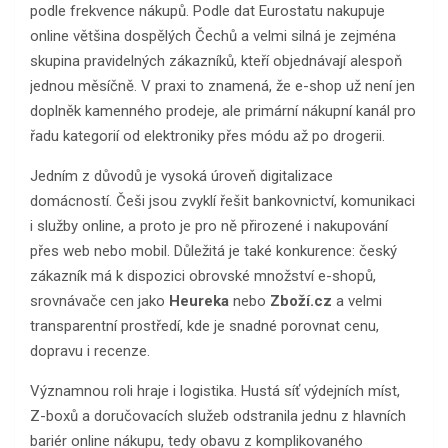
podle frekvence nákupů. Podle dat Eurostatu nakupuje
online většina dospělých Čechů a velmi silná je zejména
skupina pravidelných zákazníků, kteří objednávají alespoň
jednou měsíčně. V praxi to znamená, že e-shop už není jen
doplněk kamenného prodeje, ale primární nákupní kanál pro
řadu kategorií od elektroniky přes módu až po drogerii.
Jedním z důvodů je vysoká úroveň digitalizace
domácností. Češi jsou zvyklí řešit bankovnictví, komunikaci
i služby online, a proto je pro ně přirozené i nakupování
přes web nebo mobil. Důležitá je také konkurence: český
zákazník má k dispozici obrovské množství e-shopů,
srovnávače cen jako
Heureka
nebo
Zboží.cz
a velmi
transparentní prostředí, kde je snadné porovnat cenu,
dopravu i recenze.
Významnou roli hraje i logistika. Hustá síť výdejních míst,
Z-boxů a doručovacích služeb odstranila jednu z hlavních
bariér online nákupu, tedy obavu z komplikovaného