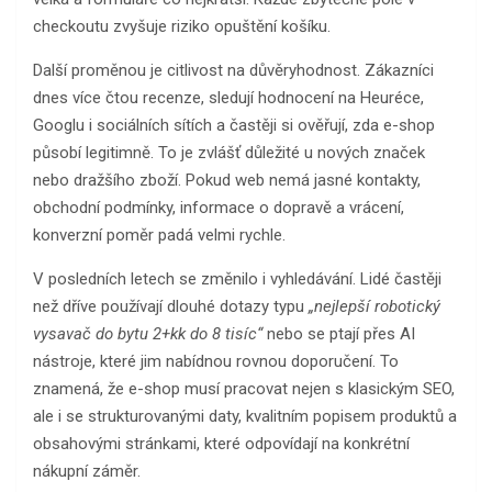
checkoutu zvyšuje riziko opuštění košíku.
Další proměnou je citlivost na důvěryhodnost. Zákazníci
dnes více čtou recenze, sledují hodnocení na Heuréce,
Googlu i sociálních sítích a častěji si ověřují, zda e-shop
působí legitimně. To je zvlášť důležité u nových značek
nebo dražšího zboží. Pokud web nemá jasné kontakty,
obchodní podmínky, informace o dopravě a vrácení,
konverzní poměr padá velmi rychle.
V posledních letech se změnilo i vyhledávání. Lidé častěji
než dříve používají dlouhé dotazy typu
„nejlepší robotický
vysavač do bytu 2+kk do 8 tisíc“
nebo se ptají přes AI
nástroje, které jim nabídnou rovnou doporučení. To
znamená, že e-shop musí pracovat nejen s klasickým SEO,
ale i se strukturovanými daty, kvalitním popisem produktů a
obsahovými stránkami, které odpovídají na konkrétní
nákupní záměr.