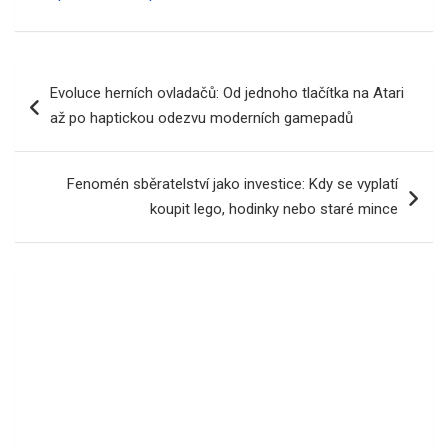
Navigace
Evoluce herních ovladačů: Od jednoho tlačítka na Atari
pro
až po haptickou odezvu moderních gamepadů
příspěvek
Fenomén sběratelství jako investice: Kdy se vyplatí
koupit lego, hodinky nebo staré mince