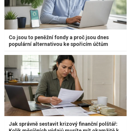
Co jsou to peněžní fondy a proč jsou dnes
populární alternativou ke spořicím účtům
Jak správně sestavit krizový finanční polštář:
Kolik měsíčních výdajů musíte mít okamžitě k