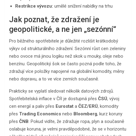
Restrikce vývozu:
umělé snížení nabídky na trhu
Jak poznat, že zdražení je
geopolitické, a ne jen „sezónní“
Pro běžného spotřebitele je důležité rozlišit krátkodobý
výkyv od strukturálního zdražení. Sezónní růst cen zeleniny
nebo ovoce má jinou logiku než skok u mouky, oleje nebo
benzínu. Geopolitický šok se často pozná podle toho, že
zdražují více položky napojené na globální komodity, měny
nebo dopravu, a to ve více zemích současně.
Prakticky se vyplatí sledovat několik datových zdrojů.
Spotřebitelská inflace v ČR je dostupná přes
ČSÚ
, vývoj
cen energií a paliv přes
Eurostat
a
ČEZ/ERÚ
, komodity
přes
Trading Economics
nebo
Bloomberg
, kurz koruny
přes
ČNB
. Pokud vidíte, že zdražuje ropa, plyn a současně
oslabuje koruna, je velmi pravděpodobné, že se v horizontu