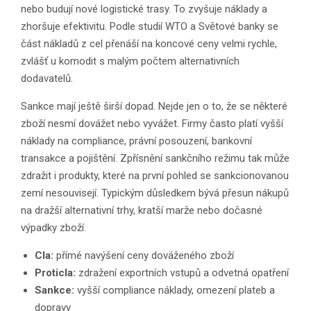
nebo budují nové logistické trasy. To zvyšuje náklady a
zhoršuje efektivitu. Podle studií WTO a Světové banky se
část nákladů z cel přenáší na koncové ceny velmi rychle,
zvlášť u komodit s malým počtem alternativních
dodavatelů.
Sankce mají ještě širší dopad. Nejde jen o to, že se některé
zboží nesmí dovážet nebo vyvážet. Firmy často platí vyšší
náklady na compliance, právní posouzení, bankovní
transakce a pojištění. Zpřísnění sankčního režimu tak může
zdražit i produkty, které na první pohled se sankcionovanou
zemí nesouvisejí. Typickým důsledkem bývá přesun nákupů
na dražší alternativní trhy, kratší marže nebo dočasné
výpadky zboží.
Cla:
přímé navýšení ceny dováženého zboží
Proticla:
zdražení exportních vstupů a odvetná opatření
Sankce:
vyšší compliance náklady, omezení plateb a
dopravy