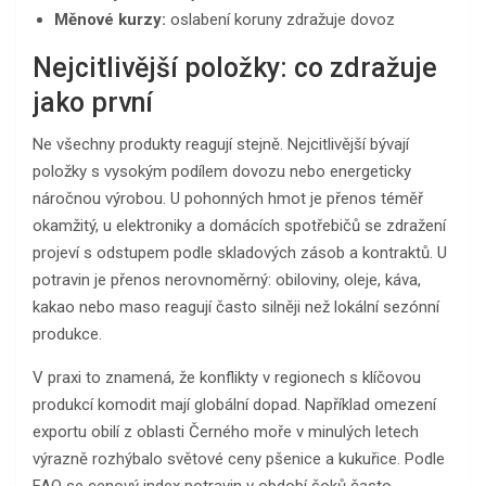
Měnové kurzy:
oslabení koruny zdražuje dovoz
Nejcitlivější položky: co zdražuje
jako první
Ne všechny produkty reagují stejně. Nejcitlivější bývají
položky s vysokým podílem dovozu nebo energeticky
náročnou výrobou. U pohonných hmot je přenos téměř
okamžitý, u elektroniky a domácích spotřebičů se zdražení
projeví s odstupem podle skladových zásob a kontraktů. U
potravin je přenos nerovnoměrný: obiloviny, oleje, káva,
kakao nebo maso reagují často silněji než lokální sezónní
produkce.
V praxi to znamená, že konflikty v regionech s klíčovou
produkcí komodit mají globální dopad. Například omezení
exportu obilí z oblasti Černého moře v minulých letech
výrazně rozhýbalo světové ceny pšenice a kukuřice. Podle
FAO se cenový index potravin v období šoků často