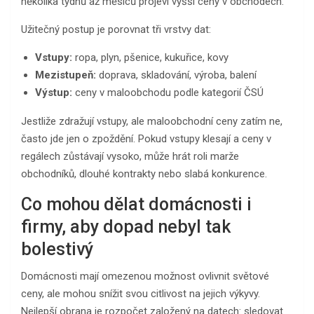
několika týdnů až měsíců projeví vyšší ceny v obchodech.
Užitečný postup je porovnat tři vrstvy dat:
Vstupy:
ropa, plyn, pšenice, kukuřice, kovy
Mezistupeň:
doprava, skladování, výroba, balení
Výstup:
ceny v maloobchodu podle kategorií ČSÚ
Jestliže zdražují vstupy, ale maloobchodní ceny zatím ne,
často jde jen o zpoždění. Pokud vstupy klesají a ceny v
regálech zůstávají vysoko, může hrát roli marže
obchodníků, dlouhé kontrakty nebo slabá konkurence.
Co mohou dělat domácnosti i
firmy, aby dopad nebyl tak
bolestivý
Domácnosti mají omezenou možnost ovlivnit světové
ceny, ale mohou snížit svou citlivost na jejich výkyvy.
Nejlepší obrana je rozpočet založený na datech: sledovat