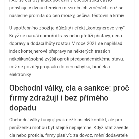
pohybuje v dvouciferných meziročních změnách, což se
následně promítá do cen mouky, pečiva, těstovin a krmiv.
U spotřebního zboží je důležitý i efekt „kontejnerové vlny“.
Když se naruší námořní trasy nebo přetíží přístavy, cena
dopravy a dodací lhůty rostou. V roce 2021 se například
index kontejnerové přepravy na některých trasách
několikanásobně zvýšil oproti předpandemickému stavu,
což se později propsalo do cen nábytku, hraček a
elektroniky.
Obchodní války, cla a sankce: proč
firmy zdražují i bez přímého
dopadu
Obchodní války fungují jinak než klasický konflikt, ale pro
peněženku mohou být stejně nepříjemné. Když stát zavede
cla nebo proticla, firmy platí víc za dovoz, mění dodavatele