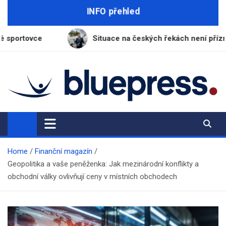
Skip
INFO přehled
to
content
Situace na českých řekách není příznivá, varuje ředitel 
BluePress.cz
Seriózní průvodce moderním životem
Home
Finanční magazín
Geopolitika a vaše peněženka: Jak mezinárodní konflikty a
obchodní války ovlivňují ceny v místních obchodech