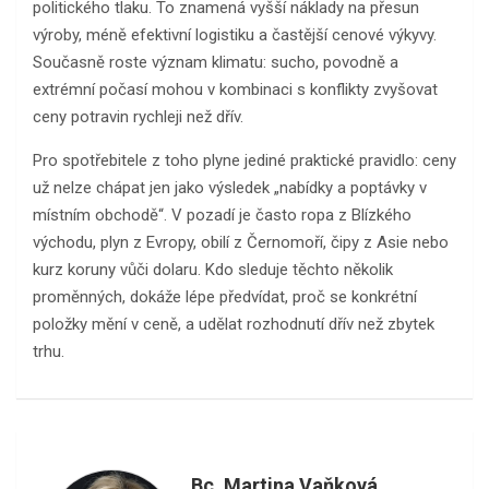
politického tlaku. To znamená vyšší náklady na přesun
výroby, méně efektivní logistiku a častější cenové výkyvy.
Současně roste význam klimatu: sucho, povodně a
extrémní počasí mohou v kombinaci s konflikty zvyšovat
ceny potravin rychleji než dřív.
Pro spotřebitele z toho plyne jediné praktické pravidlo: ceny
už nelze chápat jen jako výsledek „nabídky a poptávky v
místním obchodě“. V pozadí je často ropa z Blízkého
východu, plyn z Evropy, obilí z Černomoří, čipy z Asie nebo
kurz koruny vůči dolaru. Kdo sleduje těchto několik
proměnných, dokáže lépe předvídat, proč se konkrétní
položky mění v ceně, a udělat rozhodnutí dřív než zbytek
trhu.
Bc. Martina Vaňková