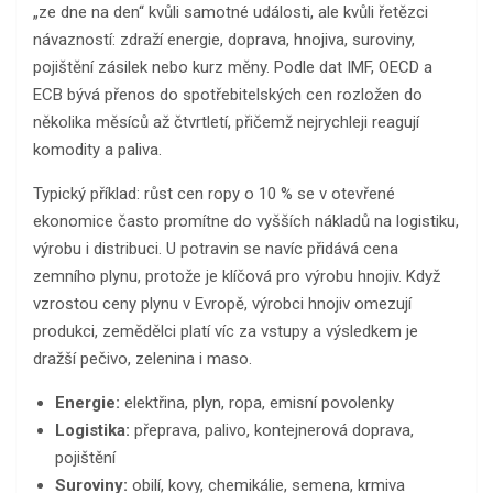
„ze dne na den“ kvůli samotné události, ale kvůli řetězci
návazností: zdraží energie, doprava, hnojiva, suroviny,
pojištění zásilek nebo kurz měny. Podle dat IMF, OECD a
ECB bývá přenos do spotřebitelských cen rozložen do
několika měsíců až čtvrtletí, přičemž nejrychleji reagují
komodity a paliva.
Typický příklad: růst cen ropy o 10 % se v otevřené
ekonomice často promítne do vyšších nákladů na logistiku,
výrobu i distribuci. U potravin se navíc přidává cena
zemního plynu, protože je klíčová pro výrobu hnojiv. Když
vzrostou ceny plynu v Evropě, výrobci hnojiv omezují
produkci, zemědělci platí víc za vstupy a výsledkem je
dražší pečivo, zelenina i maso.
Energie:
elektřina, plyn, ropa, emisní povolenky
Logistika:
přeprava, palivo, kontejnerová doprava,
pojištění
Suroviny:
obilí, kovy, chemikálie, semena, krmiva