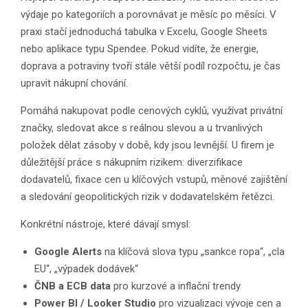
výdaje po kategoriích a porovnávat je měsíc po měsíci. V
praxi stačí jednoduchá tabulka v Excelu, Google Sheets
nebo aplikace typu Spendee. Pokud vidíte, že energie,
doprava a potraviny tvoří stále větší podíl rozpočtu, je čas
upravit nákupní chování.
Pomáhá nakupovat podle cenových cyklů, využívat privátní
značky, sledovat akce s reálnou slevou a u trvanlivých
položek dělat zásoby v době, kdy jsou levnější. U firem je
důležitější práce s nákupním rizikem: diverzifikace
dodavatelů, fixace cen u klíčových vstupů, měnové zajištění
a sledování geopolitických rizik v dodavatelském řetězci.
Konkrétní nástroje, které dávají smysl:
Google Alerts
na klíčová slova typu „sankce ropa“, „cla
EU“, „výpadek dodávek“
ČNB a ECB data
pro kurzové a inflační trendy
Power BI / Looker Studio
pro vizualizaci vývoje cen a