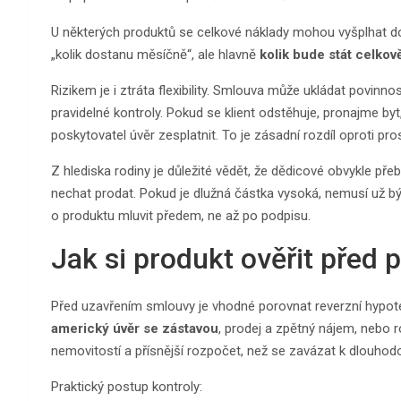
U některých produktů se celkové náklady mohou vyšplhat do 
„kolik dostanu měsíčně“, ale hlavně
kolik bude stát celkov
Rizikem je i ztráta flexibility. Smlouva může ukládat povinn
pravidelné kontroly. Pokud se klient odstěhuje, pronajme b
poskytovatel úvěr zesplatnit. To je zásadní rozdíl oproti pr
Z hlediska rodiny je důležité vědět, že dědicové obvykle pře
nechat prodat. Pokud je dlužná částka vysoká, nemusí už 
o produktu mluvit předem, ne až po podpisu.
Jak si produkt ověřit před
Před uzavřením smlouvy je vhodné porovnat reverzní hypoté
americký úvěr se zástavou
, prodej a zpětný nájem, nebo 
nemovitostí a přísnější rozpočet, než se zavázat k dlouho
Praktický postup kontroly: