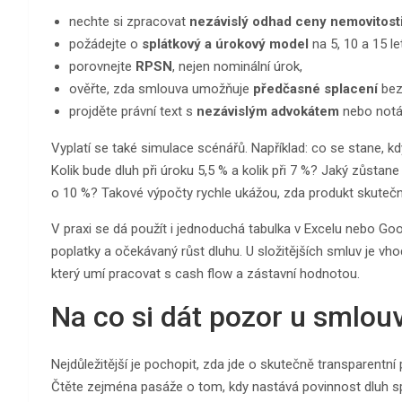
nechte si zpracovat
nezávislý odhad ceny nemovitost
požádejte o
splátkový a úrokový model
na 5, 10 a 15 let
porovnejte
RPSN
, nejen nominální úrok,
ověřte, zda smlouva umožňuje
předčasné splacení
bez
projděte právní text s
nezávislým advokátem
nebo notá
Vyplatí se také simulace scénářů. Například: co se stane, k
Kolik bude dluh při úroku 5,5 % a kolik při 7 %? Jaký zůstan
o 10 %? Takové výpočty rychle ukážou, zda produkt skuteč
V praxi se dá použít i jednoduchá tabulka v Excelu nebo Go
poplatky a očekávaný růst dluhu. U složitějších smluv je vho
který umí pracovat s cash flow a zástavní hodnotou.
Na co si dát pozor u smlouv
Nejdůležitější je pochopit, zda jde o skutečně transparentn
Čtěte zejména pasáže o tom, kdy nastává povinnost dluh spla