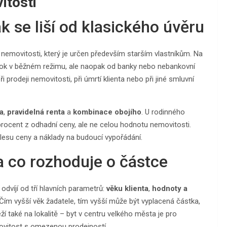
itosti
k se liší od klasického úvěru
nemovitosti, který je určen především starším vlastníkům. Na
 úrok v běžném režimu, ale naopak od banky nebo nebankovní
 prodeji nemovitosti, při úmrtí klienta nebo při jiné smluvní
a
,
pravidelná renta
a
kombinace obojího
. U rodinného
procent z odhadní ceny, ale ne celou hodnotu nemovitosti.
klesu ceny a náklady na budoucí vypořádání.
a co rozhoduje o částce
odvíjí od tří hlavních parametrů:
věku klienta
,
hodnoty a
 Čím vyšší věk žadatele, tím vyšší může být vyplacená částka,
í také na lokalitě – byt v centru velkého města je pro
ovitost s omezenou prodejností.