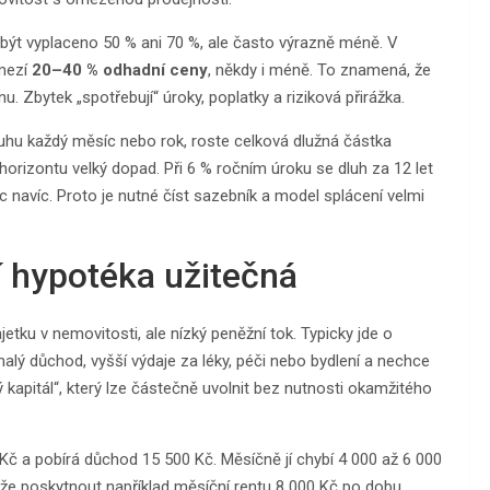
 být vyplaceno 50 % ani 70 %, ale často výrazně méně. V
zmezí
20–40 % odhadní ceny
, někdy i méně. To znamená, že
enu. Zbytek „spotřebují“ úroky, poplatky a riziková přirážka.
dluhu každý měsíc nebo rok, roste celková dlužná částka
 horizontu velký dopad. Při 6 % ročním úroku se dluh za 12 let
 navíc. Proto je nutné číst sazebník a model splácení velmi
í hypotéka užitečná
jetku v nemovitosti, ale nízký peněžní tok. Typicky jde o
lý důchod, vyšší výdaje za léky, péči nebo bydlení a nechce
kapitál“, který lze částečně uvolnit bez nutnosti okamžitého
 Kč a pobírá důchod 15 500 Kč. Měsíčně jí chybí 4 000 až 6 000
může poskytnout například měsíční rentu 8 000 Kč po dobu