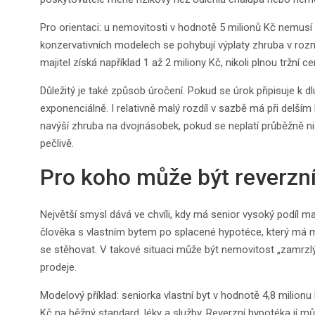
Pro orientaci: u nemovitosti v hodnotě 5 milionů Kč nemusí
konzervativních modelech se pohybují výplaty zhruba v ro
majitel získá například 1 až 2 miliony Kč, nikoli plnou tržní c
Důležitý je také způsob úročení. Pokud se úrok připisuje k 
exponenciálně. I relativně malý rozdíl v sazbě má při delším
navýší zhruba na dvojnásobek, pokud se neplatí průběžně nic
pečlivě.
Pro koho může být reverzn
Největší smysl dává ve chvíli, kdy má senior vysoký podíl ma
člověka s vlastním bytem po splacené hypotéce, který má ma
se stěhovat. V takové situaci může být nemovitost „zamrzlý 
prodeje.
Modelový příklad: seniorka vlastní byt v hodnotě 4,8 milionu
Kč na běžný standard, léky a služby. Reverzní hypotéka jí 