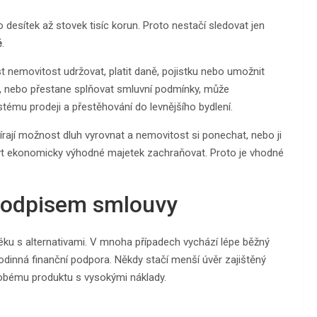
desítek až stovek tisíc korun. Proto nestačí sledovat jen
ě
.
ost nemovitost udržovat, platit daně, pojistku nebo umožnit
yt, nebo přestane splňovat smluvní podmínky, může
ostému prodeji a přestěhování do levnějšího bydlení.
bírají možnost dluh vyrovnat a nemovitost si ponechat, nebo ji
být ekonomicky výhodné majetek zachraňovat. Proto je vhodné
 podpisem smlouvy
ku s alternativami. V mnoha případech vychází lépe běžný
rodinná finanční podpora. Někdy stačí menší úvěr zajištěný
dobému produktu s vysokými náklady.