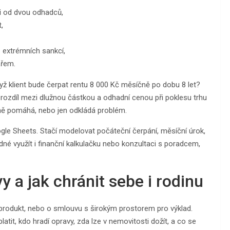
i
od dvou odhadců,
,
 extrémních sankcí,
řem.
dyž klient bude čerpat rentu 8 000 Kč měsíčně po dobu 8 let?
e rozdíl mezi dlužnou částkou a odhadní cenou při poklesu trhu
ně pomáhá, nebo jen odkládá problém.
ogle Sheets. Stačí modelovat počáteční čerpání, měsíční úrok,
dné využít i finanční kalkulačku nebo konzultaci s poradcem,
y a jak chránit sebe i rodinu
í produkt, nebo o smlouvu s širokým prostorem pro výklad.
tit, kdo hradí opravy, zda lze v nemovitosti dožít, a co se