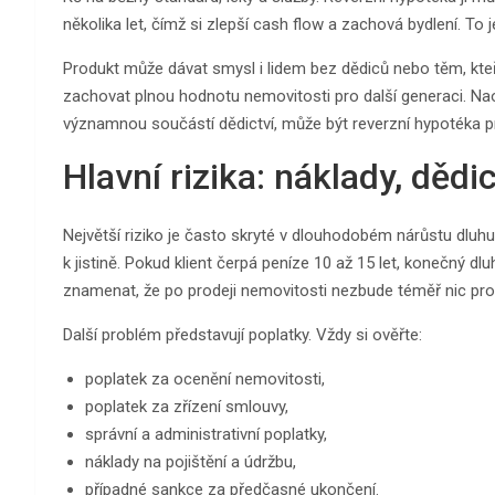
několika let, čímž si zlepší cash flow a zachová bydlení. To 
Produkt může dávat smysl i lidem bez dědiců nebo těm, kteří
zachovat plnou hodnotu nemovitosti pro další generaci. Nao
významnou součástí dědictví, může být reverzní hypotéka p
Hlavní rizika: náklady, dědict
Největší riziko je často skryté v dlouhodobém nárůstu dluhu. 
k jistině. Pokud klient čerpá peníze 10 až 15 let, konečný 
znamenat, že po prodeji nemovitosti nezbude téměř nic pro
Další problém představují poplatky. Vždy si ověřte:
poplatek za ocenění nemovitosti,
poplatek za zřízení smlouvy,
správní a administrativní poplatky,
náklady na pojištění a údržbu,
případné sankce za předčasné ukončení.