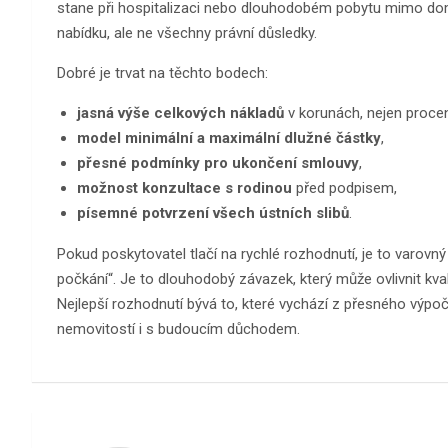
stane při hospitalizaci nebo dlouhodobém pobytu mimo dom
nabídku, ale ne všechny právní důsledky.
Dobré je trvat na těchto bodech:
jasná výše celkových nákladů
v korunách, nejen procen
model minimální a maximální dlužné částky
,
přesné podmínky pro ukončení smlouvy
,
možnost konzultace s rodinou
před podpisem,
písemné potvrzení všech ústních slibů
.
Pokud poskytovatel tlačí na rychlé rozhodnutí, je to varovný
počkání“. Je to dlouhodobý závazek, který může ovlivnit kval
Nejlepší rozhodnutí bývá to, které vychází z přesného výpočt
nemovitostí i s budoucím důchodem.