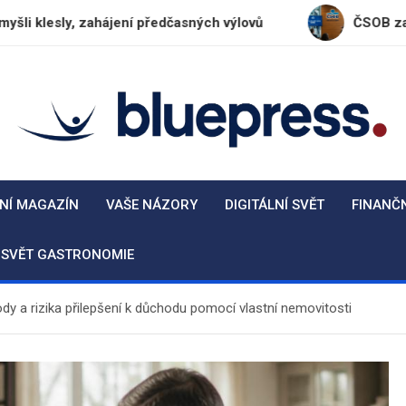
, zahájení předčasných výlovů
ČSOB zaznamenala za
BluePress.cz
Seriózní průvodce moderním životem
NÍ MAGAZÍN
VAŠE NÁZORY
DIGITÁLNÍ SVĚT
FINANČ
SVĚT GASTRONOMIE
dy a rizika přilepšení k důchodu pomocí vlastní nemovitosti