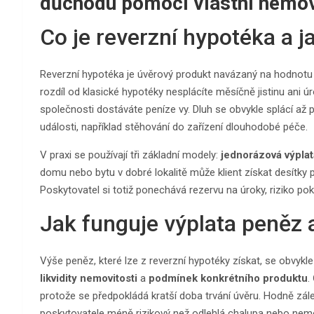
důchodu pomocí vlastní nemov
Co je reverzní hypotéka a ja
Reverzní hypotéka je úvěrový produkt navázaný na hodnotu 
rozdíl od klasické hypotéky nesplácíte měsíčně jistinu ani
společnosti dostáváte peníze vy. Dluh se obvykle splácí až při
události, například stěhování do zařízení dlouhodobé péče.
V praxi se používají tři základní modely:
jednorázová výplat
domu nebo bytu v dobré lokalitě může klient získat desítky 
Poskytovatel si totiž ponechává rezervu na úroky, riziko po
Jak funguje výplata peněz 
Výše peněz, které lze z reverzní hypotéky získat, se obvykle 
likvidity nemovitosti
a
podmínek konkrétního produktu
.
protože se předpokládá kratší doba trvání úvěru. Hodně zálež
poskytovatele méně rizikový než odlehlá chalupa nebo nem