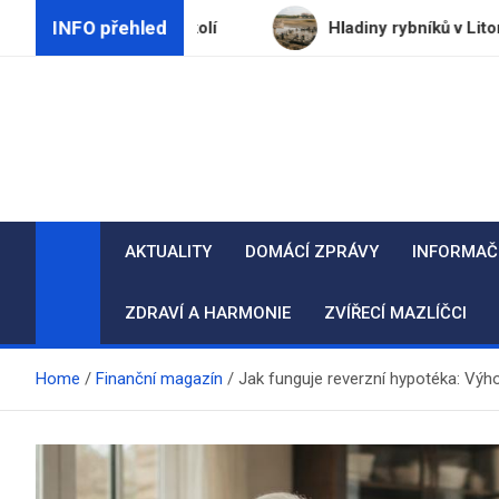
Skip
INFO přehled
ém je jeho okolí
Hladiny rybníků v Litomyšli klesly
to
content
AKTUALITY
DOMÁCÍ ZPRÁVY
INFORMAČ
ZDRAVÍ A HARMONIE
ZVÍŘECÍ MAZLÍČCI
Home
Finanční magazín
Jak funguje reverzní hypotéka: Výho