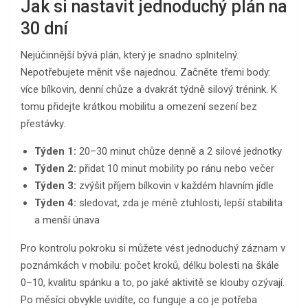
Jak si nastavit jednoduchý plán na
30 dní
Nejúčinnější bývá plán, který je snadno splnitelný.
Nepotřebujete měnit vše najednou. Začněte třemi body:
více bílkovin, denní chůze a dvakrát týdně silový trénink. K
tomu přidejte krátkou mobilitu a omezení sezení bez
přestávky.
Týden 1:
20–30 minut chůze denně a 2 silové jednotky
Týden 2:
přidat 10 minut mobility po ránu nebo večer
Týden 3:
zvýšit příjem bílkovin v každém hlavním jídle
Týden 4:
sledovat, zda je méně ztuhlosti, lepší stabilita
a menší únava
Pro kontrolu pokroku si můžete vést jednoduchý záznam v
poznámkách v mobilu: počet kroků, délku bolesti na škále
0–10, kvalitu spánku a to, po jaké aktivitě se klouby ozývají.
Po měsíci obvykle uvidíte, co funguje a co je potřeba