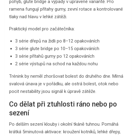
pohyb, glute bridge a výpady v upravené variantě. Pro
ramena fungují přítahy gumy, zevní rotace a kontrolované
tlaky nad hlavu v lehké zátěži.
Praktický model pro začátečníka:
3 série dřepů na židli po 8–12 opakováních
3 série glute bridge po 10–15 opakováních
3 série přítahů gumy po 12 opakováních
2 série výstupů na schod na každou nohu
Trénink by neměl zhoršovat bolest do druhého dne. Mírná
svalová únava je v pořádku, ale ostrá bolest, otok nebo
pocit nestability jsou signál k úpravě zátěže.
Co dělat při ztuhlosti ráno nebo po
sezení
Po delším sezení klouby i okolní tkáně tuhnou. Pomáhá
krátká 5minutová aktivace: kroužení kotníků, lehké dřepy,