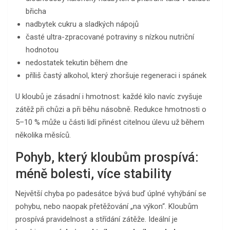
břicha
nadbytek cukru a sladkých nápojů
časté ultra-zpracované potraviny s nízkou nutriční
hodnotou
nedostatek tekutin během dne
příliš častý alkohol, který zhoršuje regeneraci i spánek
U kloubů je zásadní i hmotnost: každé kilo navíc zvyšuje
zátěž při chůzi a při běhu násobně. Redukce hmotnosti o
5–10 % může u části lidí přinést citelnou úlevu už během
několika měsíců.
Pohyb, který kloubům prospívá:
méně bolesti, více stability
Největší chyba po padesátce bývá buď úplné vyhýbání se
pohybu, nebo naopak přetěžování „na výkon“. Kloubům
prospívá pravidelnost a střídání zátěže. Ideální je