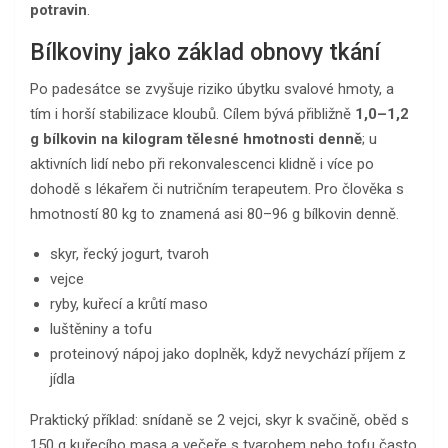
potravin
.
Bílkoviny jako základ obnovy tkání
Po padesátce se zvyšuje riziko úbytku svalové hmoty, a
tím i horší stabilizace kloubů. Cílem bývá přibližně
1,0–1,2
g bílkovin na kilogram tělesné hmotnosti denně
; u
aktivních lidí nebo při rekonvalescenci klidně i více po
dohodě s lékařem či nutričním terapeutem. Pro člověka s
hmotností 80 kg to znamená asi 80–96 g bílkovin denně.
skyr, řecký jogurt, tvaroh
vejce
ryby, kuřecí a krůtí maso
luštěniny a tofu
proteinový nápoj jako doplněk, když nevychází příjem z
jídla
Praktický příklad: snídaně se 2 vejci, skyr k svačině, oběd s
150 g kuřecího masa a večeře s tvarohem nebo tofu často