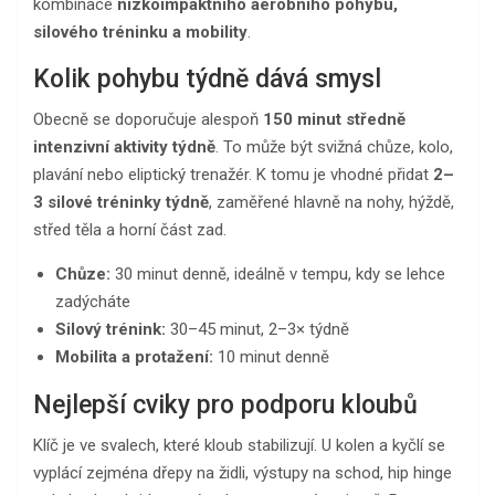
kombinace
nízkoimpaktního aerobního pohybu,
silového tréninku a mobility
.
Kolik pohybu týdně dává smysl
Obecně se doporučuje alespoň
150 minut středně
intenzivní aktivity týdně
. To může být svižná chůze, kolo,
plavání nebo eliptický trenažér. K tomu je vhodné přidat
2–
3 silové tréninky týdně
, zaměřené hlavně na nohy, hýždě,
střed těla a horní část zad.
Chůze:
30 minut denně, ideálně v tempu, kdy se lehce
zadýcháte
Silový trénink:
30–45 minut, 2–3× týdně
Mobilita a protažení:
10 minut denně
Nejlepší cviky pro podporu kloubů
Klíč je ve svalech, které kloub stabilizují. U kolen a kyčlí se
vyplácí zejména dřepy na židli, výstupy na schod, hip hinge