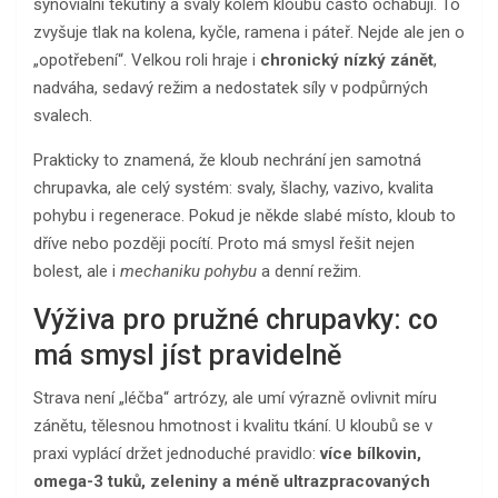
synoviální tekutiny a svaly kolem kloubů často ochabují. To
zvyšuje tlak na kolena, kyčle, ramena i páteř. Nejde ale jen o
„opotřebení“. Velkou roli hraje i
chronický nízký zánět
,
nadváha, sedavý režim a nedostatek síly v podpůrných
svalech.
Prakticky to znamená, že kloub nechrání jen samotná
chrupavka, ale celý systém: svaly, šlachy, vazivo, kvalita
pohybu i regenerace. Pokud je někde slabé místo, kloub to
dříve nebo později pocítí. Proto má smysl řešit nejen
bolest, ale i
mechaniku pohybu
a denní režim.
Výživa pro pružné chrupavky: co
má smysl jíst pravidelně
Strava není „léčba“ artrózy, ale umí výrazně ovlivnit míru
zánětu, tělesnou hmotnost i kvalitu tkání. U kloubů se v
praxi vyplácí držet jednoduché pravidlo:
více bílkovin,
omega-3 tuků, zeleniny a méně ultrazpracovaných