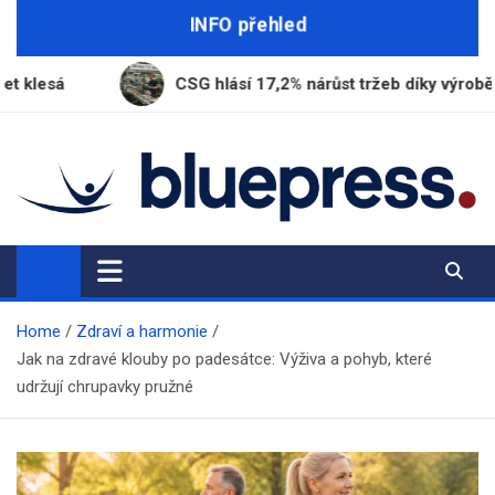
Skip
INFO přehled
to
content
CSG hlásí 17,2% nárůst tržeb díky výrobě munice
BluePress.cz
Seriózní průvodce moderním životem
Home
Zdraví a harmonie
Jak na zdravé klouby po padesátce: Výživa a pohyb, které
udržují chrupavky pružné