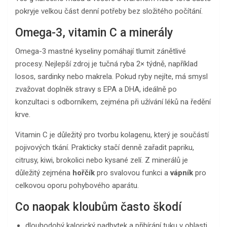
pokryje velkou část denní potřeby bez složitého počítání.
Omega-3, vitamin C a minerály
Omega-3 mastné kyseliny pomáhají tlumit zánětlivé
procesy. Nejlepší zdroj je tučná ryba 2× týdně, například
losos, sardinky nebo makrela. Pokud ryby nejíte, má smysl
zvažovat doplněk stravy s EPA a DHA, ideálně po
konzultaci s odborníkem, zejména při užívání léků na ředění
krve.
Vitamin C je důležitý pro tvorbu kolagenu, který je součástí
pojivových tkání. Prakticky stačí denně zařadit papriku,
citrusy, kiwi, brokolici nebo kysané zelí. Z minerálů je
důležitý zejména
hořčík
pro svalovou funkci a
vápník
pro
celkovou oporu pohybového aparátu.
Co naopak kloubům často škodí
dlouhodobý kalorický nadbytek a přibírání tuku v oblasti