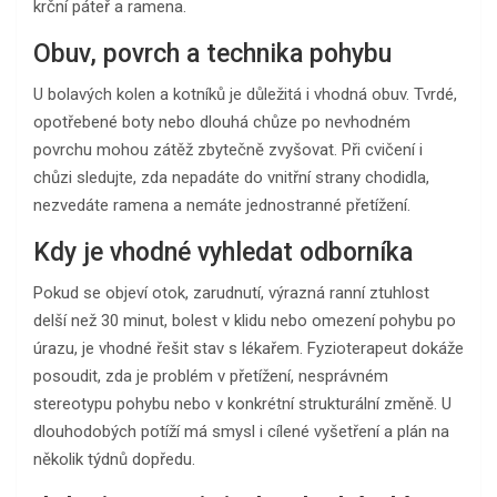
krční páteř a ramena.
Obuv, povrch a technika pohybu
U bolavých kolen a kotníků je důležitá i vhodná obuv. Tvrdé,
opotřebené boty nebo dlouhá chůze po nevhodném
povrchu mohou zátěž zbytečně zvyšovat. Při cvičení i
chůzi sledujte, zda nepadáte do vnitřní strany chodidla,
nezvedáte ramena a nemáte jednostranné přetížení.
Kdy je vhodné vyhledat odborníka
Pokud se objeví otok, zarudnutí, výrazná ranní ztuhlost
delší než 30 minut, bolest v klidu nebo omezení pohybu po
úrazu, je vhodné řešit stav s lékařem. Fyzioterapeut dokáže
posoudit, zda je problém v přetížení, nesprávném
stereotypu pohybu nebo v konkrétní strukturální změně. U
dlouhodobých potíží má smysl i cílené vyšetření a plán na
několik týdnů dopředu.