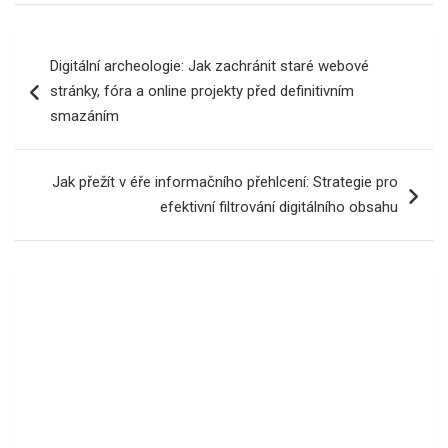
Navigace
Digitální archeologie: Jak zachránit staré webové
pro
stránky, fóra a online projekty před definitivním
příspěvek
smazáním
Jak přežít v éře informačního přehlcení: Strategie pro
efektivní filtrování digitálního obsahu