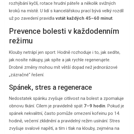
rozhýbání kyčlí, rotace hrudní páteře a několik svižných
kroků na místě. U lidí s kancelářskou prací bývá velký rozdíl
už po zavedení pravidla
vstát každých 45–60 minut
.
Prevence bolesti v každodenním
režimu
Klouby netrápí jen sport. Hodně rozhoduje i to, jak sedíte,
jak nosíte nákupy, jak spíte a jak rychle regenerujete.
Drobné změny mohou mít větší dopad než jednorázové
„zázračné“ řešení.
Spánek, stres a regenerace
Nedostatek spánku zvyšuje citlivost na bolest a zpomaluje
obnovu tkání. Cílem je pravidelně spát
7–9 hodin
. Pokud je
spánek nekvalitní, často pomůže omezení kofeinu po 14.
hodině, večerní zklidnění a pravidelný režim usínání. Stres
zvyšuje svalové napětí, a tím i tlak na klouby, zejména na