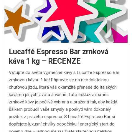
Lucaffé Espresso Bar zrnková
káva 1 kg – RECENZE
Vstupte do světa výjimečné kávy s Lucaffé Espresso Bar
zrnkovou kávou 1 kg! Připravte se na neodolatelnou
chuťovou jízdu, která vás okamžitě přenese do italských
kaváren plných života a vášně. Tato exkluzivní směs
zrnkové kávy je pečlivě vybraná a pražená tak, aby každý
šálkem probudil vaše smysly a poskytl vám dokonalý
požitek z pravého espressa. S Lucaffé Espresso Bar si
dopřejete luxusní chvilky odpočinku i energický start do
nového dne – jednoduše si užijete skutečnou italskou