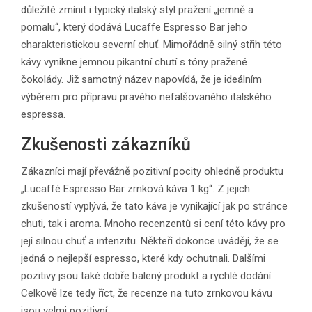
důležité zmínit i typický italský styl pražení „jemně a
pomalu“, který dodává Lucaffe Espresso Bar jeho
charakteristickou severní chuť. Mimořádně silný střih této
kávy vynikne jemnou pikantní chutí s tóny pražené
čokolády. Již samotný název napovídá, že je ideálním
výběrem pro přípravu pravého nefalšovaného italského
espressa.
Zkušenosti zákazníků
Zákazníci mají převážně pozitivní pocity ohledně produktu
„Lucaffé Espresso Bar zrnková káva 1 kg“. Z jejich
zkušeností vyplývá, že tato káva je vynikající jak po stránce
chuti, tak i aroma. Mnoho recenzentů si cení této kávy pro
její silnou chuť a intenzitu. Někteří dokonce uvádějí, že se
jedná o nejlepší espresso, které kdy ochutnali. Dalšími
pozitivy jsou také dobře balený produkt a rychlé dodání.
Celkově lze tedy říct, že recenze na tuto zrnkovou kávu
jsou velmi pozitivní.