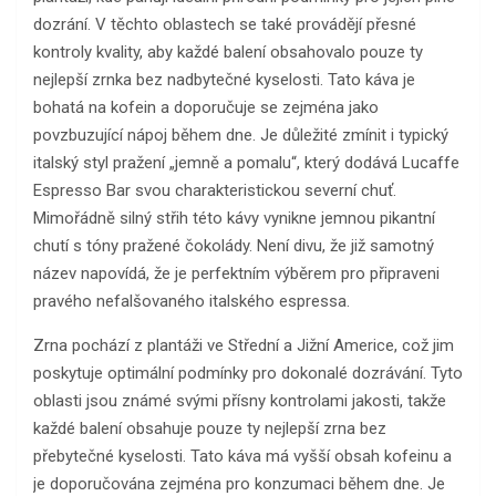
dozrání. V těchto oblastech se také provádějí přesné
kontroly kvality, aby každé balení obsahovalo pouze ty
nejlepší zrnka bez nadbytečné kyselosti. Tato káva je
bohatá na kofein a doporučuje se zejména jako
povzbuzující nápoj během dne. Je důležité zmínit i typický
italský styl pražení „jemně a pomalu“, který dodává Lucaffe
Espresso Bar svou charakteristickou severní chuť.
Mimořádně silný střih této kávy vynikne jemnou pikantní
chutí s tóny pražené čokolády. Není divu, že již samotný
název napovídá, že je perfektním výběrem pro připraveni
pravého nefalšovaného italského espressa.
Zrna pochází z plantáži ve Střední a Jižní Americe, což jim
poskytuje optimální podmínky pro dokonalé dozrávání. Tyto
oblasti jsou známé svými přísny kontrolami jakosti, takže
každé balení obsahuje pouze ty nejlepší zrna bez
přebytečné kyselosti. Tato káva má vyšší obsah kofeinu a
je doporučována zejména pro konzumaci během dne. Je