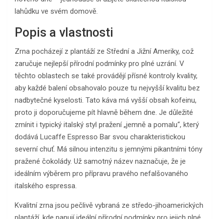
lahůdku ve svém domově.
Popis a vlastnosti
Zrna pocházejí z plantáží ze Střední a Jižní Ameriky, což
zaručuje nejlepší přírodní podmínky pro plné uzrání. V
těchto oblastech se také provádějí přísné kontroly kvality,
aby každé balení obsahovalo pouze tu nejvyšší kvalitu bez
nadbytečné kyselosti. Tato káva má vyšší obsah kofeinu,
proto ji doporučujeme pít hlavně během dne. Je důležité
zmínit i typický italský styl pražení „jemně a pomalu“, který
dodává Lucaffe Espresso Bar svou charakteristickou
severní chuť. Má silnou intenzitu s jemnými pikantními tóny
pražené čokolády. Už samotný název naznačuje, že je
ideálním výběrem pro přípravu pravého nefalšovaného
italského espressa.
Kvalitní zrna jsou pečlivě vybraná ze středo-jihoamerických
plantáží, kde panují ideální přírodní podmínky pro jejich plné