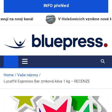
Skip
INFO přehled
to
content
anál
V Holešovicích vznikne nové koupaliště s vodo
BluePress.cz
Seriózní průvodce moderním životem
Home
Vaše názory
Lucaffé Espresso Bar zrnková káva 1 kg – RECENZE