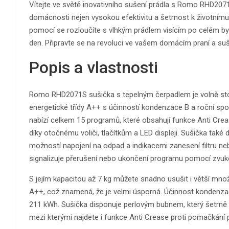
Vítejte ve světě inovativního sušení prádla s Romo RHD207
domácnosti nejen vysokou efektivitu a šetrnost k životnímu p
pomocí se rozloučíte s vlhkým prádlem visícím po celém byt
den. Připravte se na revoluci ve vašem domácím praní a 
Popis a vlastnosti
Romo RHD2071S sušička s tepelným čerpadlem je volně stojíc
energetické třídy A++ s účinností kondenzace B a roční s
nabízí celkem 15 programů, které obsahují funkce Anti Crease
díky otočnému voliči, tlačítkům a LED displeji. Sušička tak
možností napojení na odpad a indikacemi zanesení filtru n
signalizuje přerušení nebo ukončení programu pomocí zvuko
S jejím kapacitou až 7 kg můžete snadno usušit i větší množ
A++, což znamená, že je velmi úsporná. Účinnost kondenzac
211 kWh. Sušička disponuje perlovým bubnem, který šetrně 
mezi kterými najdete i funkce Anti Crease proti pomačkání p