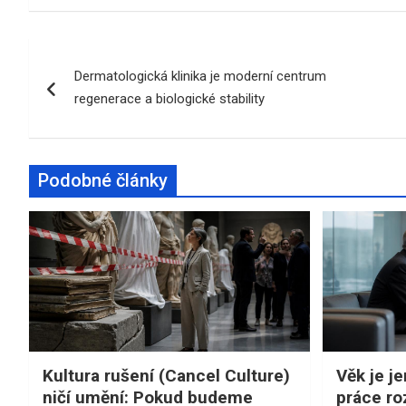
Navigace
Dermatologická klinika je moderní centrum
pro
regenerace a biologické stability
příspěvek
Podobné články
Kultura rušení (Cancel Culture)
Věk je je
ničí umění: Pokud budeme
práce ro