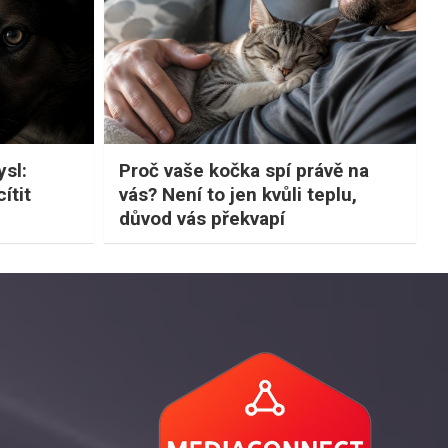
sl:
Proč vaše kočka spí právě na
ítit
vás? Není to jen kvůli teplu,
důvod vás překvapí