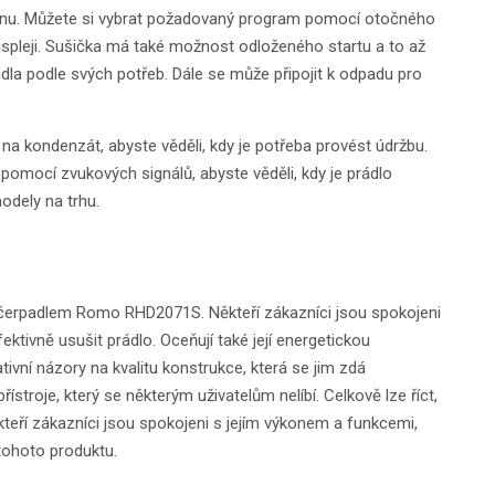
esignu. Můžete si vybrat požadovaný program pomocí otočného
 displeji. Sušička má také možnost odloženého startu a to až
la podle svých potřeb. Dále se může připojit k odpadu pro
na kondenzát, abyste věděli, kdy je potřeba provést údržbu.
pomocí zvukových signálů, abyste věděli, kdy je prádlo
modely na trhu.
 čerpadlem Romo RHD2071S. Někteří zákazníci jsou spokojeni
ektivně usušit prádlo. Oceňují také její energetickou
tivní názory na kvalitu konstrukce, která se jim zdá
stroje, který se některým uživatelům nelíbí. Celkově lze říct,
ří zákazníci jsou spokojeni s jejím výkonem a funkcemi,
 tohoto produktu.