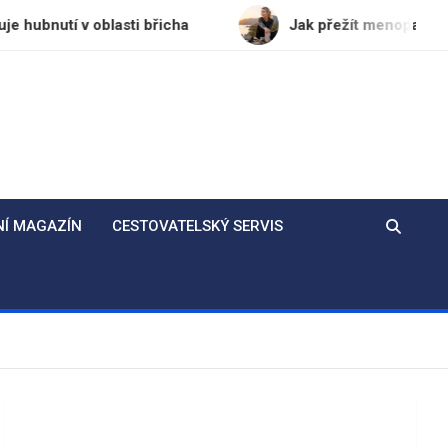
 oblasti břicha
Jak přežít menopauzu v kondici: T
NÍ MAGAZÍN
CESTOVATELSKÝ SERVIS