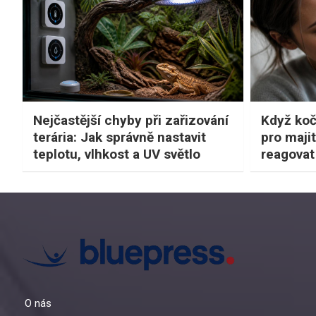
Nejčastější chyby při zařizování
Když koč
terária: Jak správně nastavit
pro majit
teplotu, vlhkost a UV světlo
reagovat 
O nás