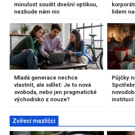
minulost soudit dnešní optikou,
korporátn
nezbude nám nic
lidem na
Mladá generace nechce
Půjčky n
vlastnit, ale sdílet: Je to nová
Spotřebn
svoboda, nebo jen pragmatické
novodobé
východisko z nouze?
institucí
Zvířecí mazlíčci