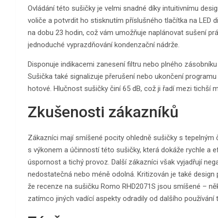
Ovládání této sušičky je velmi snadné díky intuitivnímu d
voliče a potvrdit ho stisknutím příslušného tlačítka na LED
na dobu 23 hodin, což vám umožňuje naplánovat sušení prád
jednoduché vyprazdňování kondenzační nádrže.
Disponuje indikacemi zanesení filtru nebo plného zásobníku 
Sušička také signalizuje přerušení nebo ukončení programu 
hotové. Hlučnost sušičky činí 65 dB, což ji řadí mezi tichší 
Zkušenosti zákazníků
Zákazníci mají smíšené pocity ohledně sušičky s tepelným
s výkonem a účinností této sušičky, která dokáže rychle a ef
úspornost a tichý provoz. Další zákazníci však vyjadřují nega
nedostatečná nebo méně odolná. Kritizován je také design pří
že recenze na sušičku Romo RHD2071S jsou smíšené – někte
zatímco jiných vadící aspekty odradily od dalšího používání