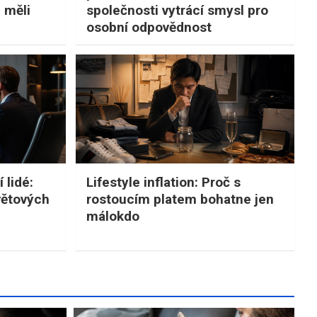
i měli
společnosti vytrácí smysl pro
osobní odpovědnost
 lidé:
Lifestyle inflation: Proč s
větových
rostoucím platem bohatne jen
málokdo