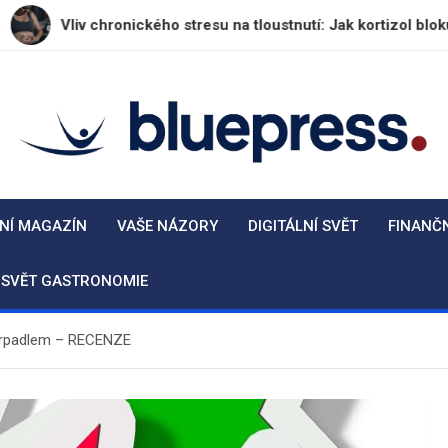
 chronického stresu na tloustnutí: Jak kortizol blokuje hubnutí v
BluePress.cz
Seriózní průvodce moderním životem
NÍ MAGAZÍN
VAŠE NÁZORY
DIGITÁLNÍ SVĚT
FINANČ
SVĚT GASTRONOMIE
erpadlem – RECENZE