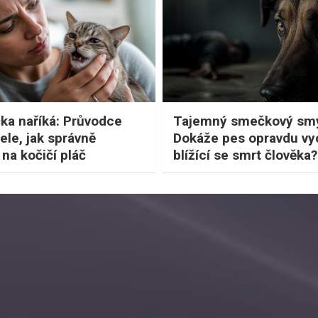
ka naříká: Průvodce
Tajemný smečkový smy
ele, jak správně
Dokáže pes opravdu vyc
na kočičí pláč
blížící se smrt člověka?