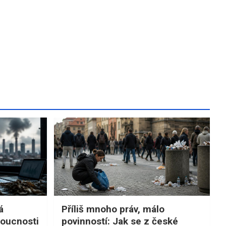
á
Příliš mnoho práv, málo
doucnosti
povinností: Jak se z české