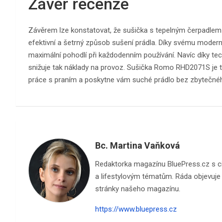
Závěr recenze
Závěrem lze konstatovat, že sušička s tepelným čerpadle
efektivní a šetrný způsob sušení prádla. Díky svému moder
maximální pohodlí při každodenním používání. Navíc díky tec
snižuje tak náklady na provoz. Sušička Romo RHD2071S je 
práce s praním a poskytne vám suché prádlo bez zbytečné
Bc. Martina Vaňková
Redaktorka magazínu BluePress.cz s cite
a lifestylovým tématům. Ráda objevuje n
stránky našeho magazínu.
https://www.bluepress.cz