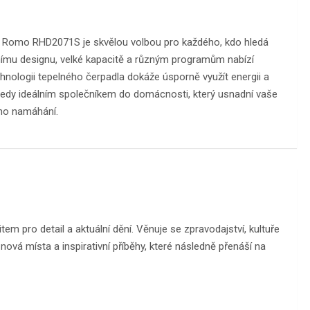
m Romo RHD2071S je skvělou volbou pro každého, kdo hledá
nímu designu, velké kapacitě a různým programům nabízí
hnologii tepelného čerpadla dokáže úsporně využít energii a
tedy ideálním společníkem do domácnosti, který usnadní vaše
ho namáhání.
m pro detail a aktuální dění. Věnuje se zpravodajství, kultuře
ová místa a inspirativní příběhy, které následně přenáší na