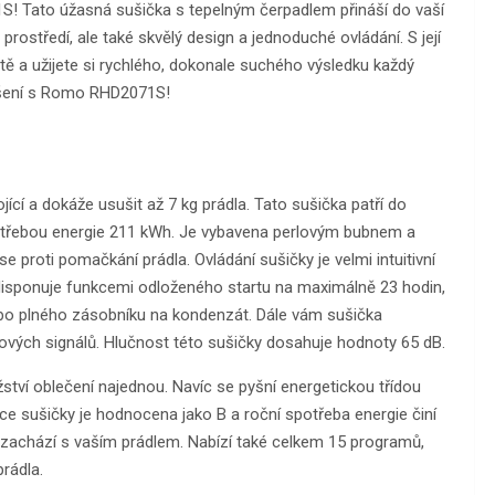
1S! Tato úžasná sušička s tepelným čerpadlem přináší do vaší
rostředí, ale také skvělý design a jednoduché ovládání. S její
ě a užijete si rychlého, dokonale suchého výsledku každý
sušení s Romo RHD2071S!
í a dokáže usušit až 7 kg prádla. Tato sušička patří do
potřebou energie 211 kWh. Je vybavena perlovým bubnem a
 proti pomačkání prádla. Ovládání sušičky je velmi intuitivní
é disponuje funkcemi odloženého startu na maximálně 23 hodin,
ebo plného zásobníku na kondenzát. Dále vám sušička
vých signálů. Hlučnost této sušičky dosahuje hodnoty 65 dB.
ství oblečení najednou. Navíc se pyšní energetickou třídou
e sušičky je hodnocena jako B a roční spotřeba energie činí
zachází s vaším prádlem. Nabízí také celkem 15 programů,
rádla.