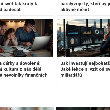
í svět tak krutý k
paralyzuje ty, kteří by j
d padesát
aktivně měnit
a dárky a dovolené:
Jak investují nejbohatší
í kultura z nás dělá
Jaké lekce si vzít od s
 nevolníky finančních
miliardářů