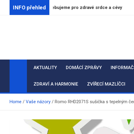
Skip
INFO přehled
ě reálně potřebujeme pro zdravé srdce a cévy
Vliv
to
content
AKTUALITY
DOMÁCÍ ZPRÁVY
INFORMAČ
ZDRAVÍ A HARMONIE
ZVÍŘECÍ MAZLÍČCI
Home
Vaše názory
Romo RHD2071S sušička s tepelným č