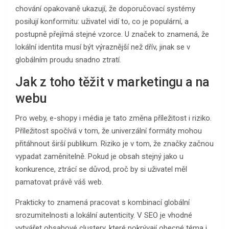
chování opakovaně ukazují, že doporučovací systémy
posilují konformitu: uživatel vidí to, co je populární, a
postupně přejímá stejné vzorce. U značek to znamená, že
lokální identita musí být výraznější než dřív, jinak se v
globálním proudu snadno ztratí.
Jak z toho těžit v marketingu a na
webu
Pro weby, e-shopy i média je tato změna příležitost i riziko.
Příležitost spočívá v tom, že univerzální formáty mohou
přitáhnout širší publikum. Riziko je v tom, že značky začnou
vypadat zaměnitelně. Pokud je obsah stejný jako u
konkurence, ztrácí se důvod, proč by si uživatel měl
pamatovat právě váš web.
Prakticky to znamená pracovat s kombinací globální
srozumitelnosti a lokální autenticity. V SEO je vhodné
vytvářet obsahové clustery, které pokrývají obecné téma i