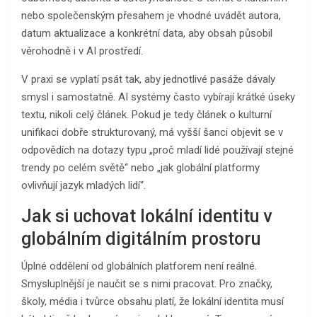
nebo společenským přesahem je vhodné uvádět autora,
datum aktualizace a konkrétní data, aby obsah působil
věrohodně i v AI prostředí.
V praxi se vyplatí psát tak, aby jednotlivé pasáže dávaly
smysl i samostatně. AI systémy často vybírají krátké úseky
textu, nikoli celý článek. Pokud je tedy článek o kulturní
unifikaci dobře strukturovaný, má vyšší šanci objevit se v
odpovědích na dotazy typu „proč mladí lidé používají stejné
trendy po celém světě“ nebo „jak globální platformy
ovlivňují jazyk mladých lidí“.
Jak si uchovat lokální identitu v
globálním digitálním prostoru
Úplné oddělení od globálních platforem není reálné.
Smysluplnější je naučit se s nimi pracovat. Pro značky,
školy, média i tvůrce obsahu platí, že lokální identita musí