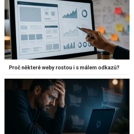
Proč některé weby rostou i s málem odkazů?