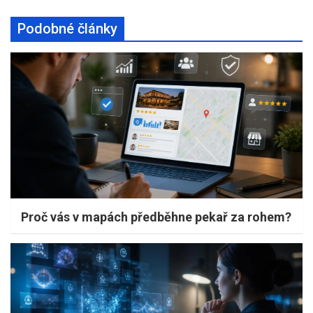
Podobné články
Proč vás v mapách předběhne pekař za rohem?