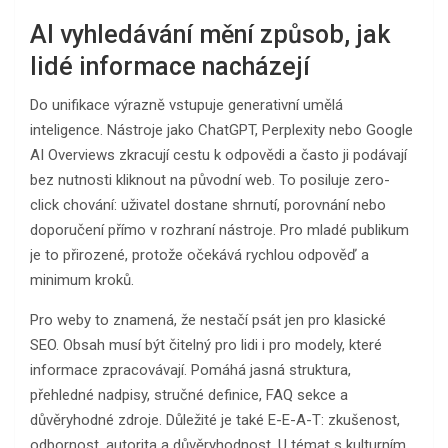
AI vyhledávání mění způsob, jak
lidé informace nacházejí
Do unifikace výrazně vstupuje generativní umělá
inteligence. Nástroje jako ChatGPT, Perplexity nebo Google
AI Overviews zkracují cestu k odpovědi a často ji podávají
bez nutnosti kliknout na původní web. To posiluje zero-
click chování: uživatel dostane shrnutí, porovnání nebo
doporučení přímo v rozhraní nástroje. Pro mladé publikum
je to přirozené, protože očekává rychlou odpověď a
minimum kroků.
Pro weby to znamená, že nestačí psát jen pro klasické
SEO. Obsah musí být čitelný pro lidi i pro modely, které
informace zpracovávají. Pomáhá jasná struktura,
přehledné nadpisy, stručné definice, FAQ sekce a
důvěryhodné zdroje. Důležité je také E-E-A-T: zkušenost,
odbornost, autorita a důvěryhodnost. U témat s kulturním