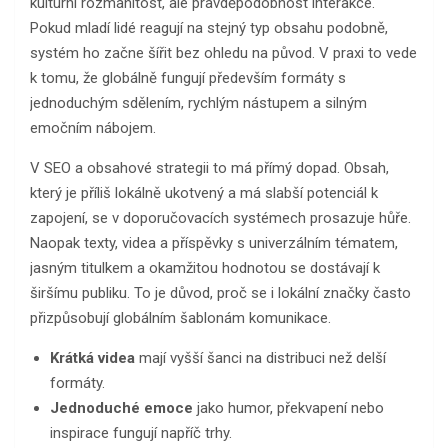
kulturní rozmanitost, ale pravděpodobnost interakce.
Pokud mladí lidé reagují na stejný typ obsahu podobně,
systém ho začne šířit bez ohledu na původ. V praxi to vede
k tomu, že globálně fungují především formáty s
jednoduchým sdělením, rychlým nástupem a silným
emočním nábojem.
V SEO a obsahové strategii to má přímý dopad. Obsah,
který je příliš lokálně ukotvený a má slabší potenciál k
zapojení, se v doporučovacích systémech prosazuje hůře.
Naopak texty, videa a příspěvky s univerzálním tématem,
jasným titulkem a okamžitou hodnotou se dostávají k
širšímu publiku. To je důvod, proč se i lokální značky často
přizpůsobují globálním šablonám komunikace.
Krátká videa
mají vyšší šanci na distribuci než delší
formáty.
Jednoduché emoce
jako humor, překvapení nebo
inspirace fungují napříč trhy.