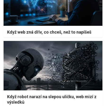
Když web zná dřív, co chceš, než to napíšeš
Když robot narazí na slepou uličku, web mizí z
výsledků