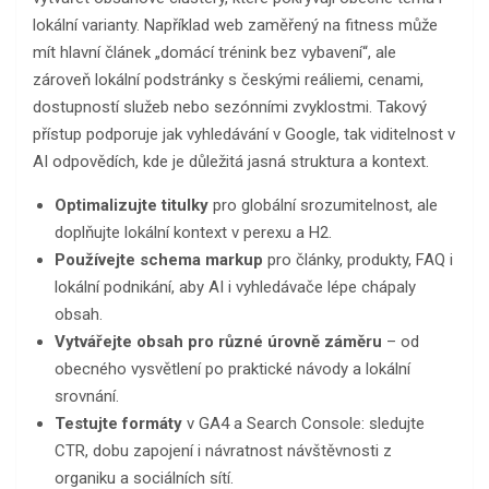
lokální varianty. Například web zaměřený na fitness může
mít hlavní článek „domácí trénink bez vybavení“, ale
zároveň lokální podstránky s českými reáliemi, cenami,
dostupností služeb nebo sezónními zvyklostmi. Takový
přístup podporuje jak vyhledávání v Google, tak viditelnost v
AI odpovědích, kde je důležitá jasná struktura a kontext.
Optimalizujte titulky
pro globální srozumitelnost, ale
doplňujte lokální kontext v perexu a H2.
Používejte schema markup
pro články, produkty, FAQ i
lokální podnikání, aby AI i vyhledávače lépe chápaly
obsah.
Vytvářejte obsah pro různé úrovně záměru
– od
obecného vysvětlení po praktické návody a lokální
srovnání.
Testujte formáty
v GA4 a Search Console: sledujte
CTR, dobu zapojení i návratnost návštěvnosti z
organiku a sociálních sítí.