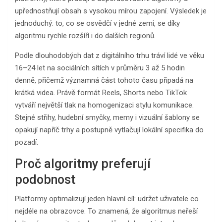
upřednostňují obsah s vysokou mírou zapojení. Výsledek je
jednoduchý: to, co se osvědčí v jedné zemi, se díky
algoritmu rychle rozšíří i do dalších regionů.
Podle dlouhodobých dat z digitálního trhu tráví lidé ve věku
16–24 let na sociálních sítích v průměru 3 až 5 hodin
denně, přičemž významná část tohoto času připadá na
krátká videa. Právě formát Reels, Shorts nebo TikTok
vytváří největší tlak na homogenizaci stylu komunikace.
Stejné střihy, hudební smyčky, memy i vizuální šablony se
opakují napříč trhy a postupně vytlačují lokální specifika do
pozadí.
Proč algoritmy preferují
podobnost
Platformy optimalizují jeden hlavní cíl: udržet uživatele co
nejdéle na obrazovce. To znamená, že algoritmus neřeší