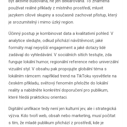
být aktivně budovaná, ne jen deklarovaná. To znamená
používat reálné příklady z místního prostředí, mluvit
jazykem cílové skupiny a současně zachovat přístup, který
je srozumitelný i mimo úzký region.
Účinný postup je kombinovat data a kvalitativní pohled. V
analytice sledujte, odkud přichází návštěvnost, jaké
formáty mají nejvyšší engagement a jaké dotazy lidé
zadávají do vyhledávání. V sociálních sítích testujte, zda
funguje lokální humor, regionální reference nebo univerzální
vizuální styl. V obsahu pak propojujte globální téma s
lokálním rámcem: například trend na TikToku vysvětlete na
českém příkladu, světový fenomén přeložte do lokální
reality a nabídněte konkrétní doporučení pro publikum,
které hledá praktickou orientaci.
Digitální unifikace tedy není jen kulturní jev, ale i strategická
výzva. Kdo tvoří web, obsah nebo marketing, musí počítat
s tím, že mladé publikum přichází z prostředí, kde je