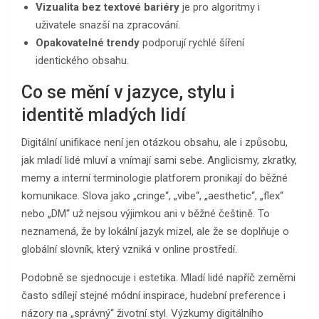
Vizualita bez textové bariéry
je pro algoritmy i
uživatele snazší na zpracování.
Opakovatelné trendy
podporují rychlé šíření
identického obsahu.
Co se mění v jazyce, stylu i
identitě mladých lidí
Digitální unifikace není jen otázkou obsahu, ale i způsobu,
jak mladí lidé mluví a vnímají sami sebe. Anglicismy, zkratky,
memy a interní terminologie platforem pronikají do běžné
komunikace. Slova jako „cringe“, „vibe“, „aesthetic“, „flex“
nebo „DM“ už nejsou výjimkou ani v běžné češtině. To
neznamená, že by lokální jazyk mizel, ale že se doplňuje o
globální slovník, který vzniká v online prostředí.
Podobně se sjednocuje i estetika. Mladí lidé napříč zeměmi
často sdílejí stejné módní inspirace, hudební preference i
názory na „správný“ životní styl. Výzkumy digitálního