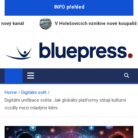
Skip
INFO přehled
to
content
V Holešovicích vznikne nové koupaliště s vodou z Vltav
BluePress.cz
Seriózní průvodce moderním životem
Home
Digitální svět
Digitální unifikace světa: Jak globální platformy stírají kulturní
rozdíly mezi mladými lidmi