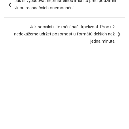
Jak si vybudovat neprůstřelnou imunitu před podzimní
pro
vlnou respiračních onemocnění
příspěvek
Jak sociální sítě mění naši trpělivost: Proč už
nedokážeme udržet pozornost u formátů delších než
jedna minuta