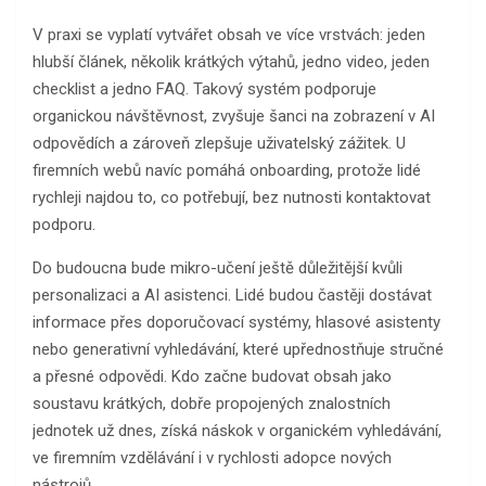
V praxi se vyplatí vytvářet obsah ve více vrstvách: jeden
hlubší článek, několik krátkých výtahů, jedno video, jeden
checklist a jedno FAQ. Takový systém podporuje
organickou návštěvnost, zvyšuje šanci na zobrazení v AI
odpovědích a zároveň zlepšuje uživatelský zážitek. U
firemních webů navíc pomáhá onboarding, protože lidé
rychleji najdou to, co potřebují, bez nutnosti kontaktovat
podporu.
Do budoucna bude mikro-učení ještě důležitější kvůli
personalizaci a AI asistenci. Lidé budou častěji dostávat
informace přes doporučovací systémy, hlasové asistenty
nebo generativní vyhledávání, které upřednostňuje stručné
a přesné odpovědi. Kdo začne budovat obsah jako
soustavu krátkých, dobře propojených znalostních
jednotek už dnes, získá náskok v organickém vyhledávání,
ve firemním vzdělávání i v rychlosti adopce nových
nástrojů.