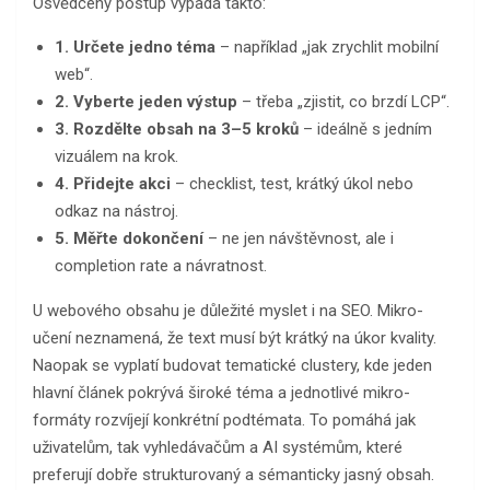
Osvědčený postup vypadá takto:
1. Určete jedno téma
– například „jak zrychlit mobilní
web“.
2. Vyberte jeden výstup
– třeba „zjistit, co brzdí LCP“.
3. Rozdělte obsah na 3–5 kroků
– ideálně s jedním
vizuálem na krok.
4. Přidejte akci
– checklist, test, krátký úkol nebo
odkaz na nástroj.
5. Měřte dokončení
– ne jen návštěvnost, ale i
completion rate a návratnost.
U webového obsahu je důležité myslet i na SEO. Mikro-
učení neznamená, že text musí být krátký na úkor kvality.
Naopak se vyplatí budovat tematické clustery, kde jeden
hlavní článek pokrývá široké téma a jednotlivé mikro-
formáty rozvíjejí konkrétní podtémata. To pomáhá jak
uživatelům, tak vyhledávačům a AI systémům, které
preferují dobře strukturovaný a sémanticky jasný obsah.