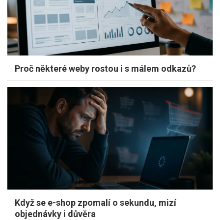
Proč některé weby rostou i s málem odkazů?
Když se e-shop zpomalí o sekundu, mizí
objednávky i důvěra