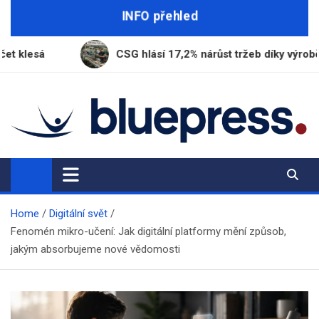
Skip
INFO přehled
to
content
CSG hlásí 17,2% nárůst tržeb díky výrobě munice
BluePress.cz
Seriózní průvodce moderním životem
Home
Digitální svět
Fenomén mikro-učení: Jak digitální platformy mění způsob,
jakým absorbujeme nové vědomosti