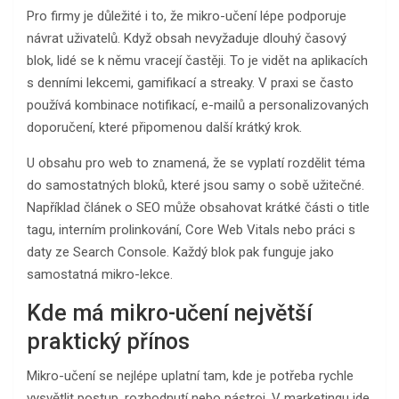
Pro firmy je důležité i to, že mikro-učení lépe podporuje
návrat uživatelů. Když obsah nevyžaduje dlouhý časový
blok, lidé se k němu vracejí častěji. To je vidět na aplikacích
s denními lekcemi, gamifikací a streaky. V praxi se často
používá kombinace notifikací, e-mailů a personalizovaných
doporučení, které připomenou další krátký krok.
U obsahu pro web to znamená, že se vyplatí rozdělit téma
do samostatných bloků, které jsou samy o sobě užitečné.
Například článek o SEO může obsahovat krátké části o title
tagu, interním prolinkování, Core Web Vitals nebo práci s
daty ze Search Console. Každý blok pak funguje jako
samostatná mikro-lekce.
Kde má mikro-učení největší
praktický přínos
Mikro-učení se nejlépe uplatní tam, kde je potřeba rychle
vysvětlit postup, rozhodnutí nebo nástroj. V marketingu jde