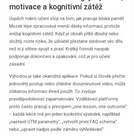
motivace a kognitivní zátěž
Úspěch mikro-učení stojí na tom, jak pracuje lidská paměť.
Mozek lépe zpracovává menší dávky informací, protože
snižují kognitivní zátěž. Když je obsah příliš dlouhý nebo
složitý, roste riziko, že uživatel přestane sledovat věc dřív,
než si ji stihne spojit s praxí. Krátký formát naopak
podporuje dokončení a opakování, což je pro učení
zásadní.
Výhodou je také okamžitá aplikace. Pokud si člověk přečte
jednovětý postup nebo zhlédne dvouminutové video, může
získanou informaci ihned použít. To zvyšuje
pravděpodobnost zapamatování. Vzdělávací platformy
proto často pracují s principem „one lesson, one outcome“
– každá lekce má jen jeden konkrétní výsledek, například
„nastavit UTM parametry“, „vytvořit první FAQ schema“
nebo „upravit nadpis podle záměru vyhledávání“.