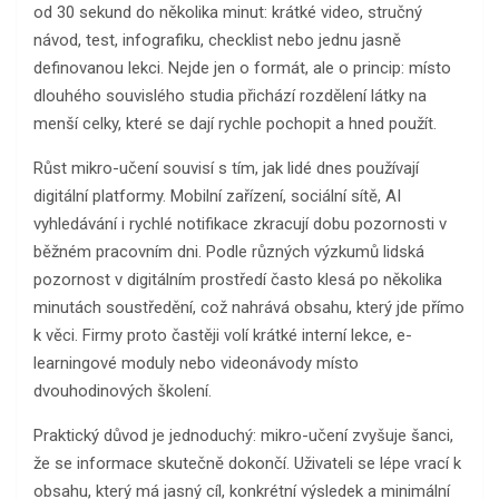
od 30 sekund do několika minut: krátké video, stručný
návod, test, infografiku, checklist nebo jednu jasně
definovanou lekci. Nejde jen o formát, ale o princip: místo
dlouhého souvislého studia přichází rozdělení látky na
menší celky, které se dají rychle pochopit a hned použít.
Růst mikro-učení souvisí s tím, jak lidé dnes používají
digitální platformy. Mobilní zařízení, sociální sítě, AI
vyhledávání i rychlé notifikace zkracují dobu pozornosti v
běžném pracovním dni. Podle různých výzkumů lidská
pozornost v digitálním prostředí často klesá po několika
minutách soustředění, což nahrává obsahu, který jde přímo
k věci. Firmy proto častěji volí krátké interní lekce, e-
learningové moduly nebo videonávody místo
dvouhodinových školení.
Praktický důvod je jednoduchý: mikro-učení zvyšuje šanci,
že se informace skutečně dokončí. Uživateli se lépe vrací k
obsahu, který má jasný cíl, konkrétní výsledek a minimální