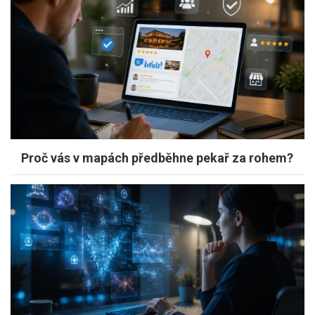
Proč vás v mapách předběhne pekař za rohem?