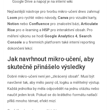
Google Drive a napojí je na interní wiki.
Nejčastější nástroje pro tvorbu mikro-učení dnes zahrnují
Loom
pro rychlé video návody,
Canva
pro vizuální karty,
Notion
nebo
Confluence
pro znalostní bázi,
Articulate
Rise
pro e-learning a
H5P
pro interaktivní obsah. Pro
měření výkonu se hodí
Google Analytics 4
,
Search
Console
a u firemních platforem také interní reporting
dokončení lekcí.
Jak navrhnout mikro-učení, aby
skutečně přinášelo výsledky
Dobré mikro-učení není jen „zkrácený obsah“. Musí být
navržené tak, aby mělo jasný cíl, logiku a měřitelný výstup.
Každá jednotka by měla odpovědět na jednu otázku nebo
naučit jeden krok. Pokud se do krátkého formátu natlačí
příliš mnoho témat, efekt mizí.