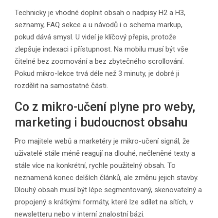
Technicky je vhodné doplnit obsah o nadpisy H2 a H3,
seznamy, FAQ sekce a u návodů i o schema markup,
pokud dává smysl. U videí je klíčový přepis, protože
zlepšuje indexaci i přístupnost. Na mobilu musí být vše
čitelné bez zoomování a bez zbytečného scrollování.
Pokud mikro-lekce trvá déle než 3 minuty, je dobré ji
rozdělit na samostatné části.
Co z mikro-učení plyne pro weby,
marketing i budoucnost obsahu
Pro majitele webů a marketéry je mikro-učení signál, že
uživatelé stále méně reagují na dlouhé, nečleněné texty a
stále více na konkrétní, rychle použitelný obsah. To
neznamená konec delších článků, ale změnu jejich stavby.
Dlouhý obsah musí být lépe segmentovaný, skenovatelný a
propojený s krátkými formáty, které lze sdílet na sítích, v
newsletteru nebo v interní znalostní bázi.