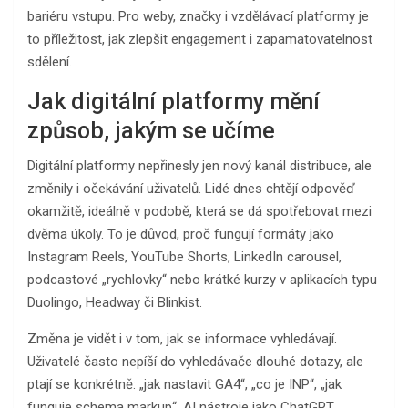
bariéru vstupu. Pro weby, značky i vzdělávací platformy je
to příležitost, jak zlepšit engagement i zapamatovatelnost
sdělení.
Jak digitální platformy mění
způsob, jakým se učíme
Digitální platformy nepřinesly jen nový kanál distribuce, ale
změnily i očekávání uživatelů. Lidé dnes chtějí odpověď
okamžitě, ideálně v podobě, která se dá spotřebovat mezi
dvěma úkoly. To je důvod, proč fungují formáty jako
Instagram Reels, YouTube Shorts, LinkedIn carousel,
podcastové „rychlovky“ nebo krátké kurzy v aplikacích typu
Duolingo, Headway či Blinkist.
Změna je vidět i v tom, jak se informace vyhledávají.
Uživatelé často nepíší do vyhledávače dlouhé dotazy, ale
ptají se konkrétně: „jak nastavit GA4“, „co je INP“, „jak
funguje schema markup“. AI nástroje jako ChatGPT,