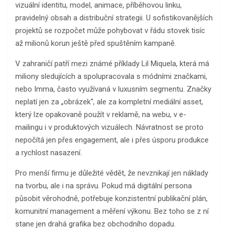
vizuální identitu, model, animace, příběhovou linku,
pravidelný obsah a distribuční strategii. U sofistikovanějších
projektů se rozpočet může pohybovat v řádu stovek tisíc
až milionů korun ještě před spuštěním kampaně.
V zahraničí patří mezi známé příklady Lil Miquela, která má
miliony sledujících a spolupracovala s módními značkami,
nebo Imma, často využívaná v luxusním segmentu. Značky
neplatí jen za „obrázek“, ale za kompletní mediální asset,
který lze opakovaně použít v reklamě, na webu, v e-
mailingu i v produktových vizuálech. Návratnost se proto
nepočítá jen přes engagement, ale i přes úsporu produkce
a rychlost nasazení.
Pro menší firmu je důležité vědět, že nevznikají jen náklady
na tvorbu, ale i na správu. Pokud má digitální persona
působit věrohodně, potřebuje konzistentní publikační plán,
komunitní management a měření výkonu. Bez toho se z ní
stane jen drahá grafika bez obchodního dopadu.