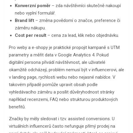
Konverzní poměr
– zda návštěvníci skutečně nakoupí
nebo vyplní formulář.
Brand lift
– změna povědomí o značce, preference či
záměru nákupu.
Cost per result
– cena za lead, klik nebo objednávku.
Pro weby a e-shopy je praktické propojit kampaně s UTM
parametry a měřit data v Google Analytics 4. Pokud
digitální persona přivádí návštěvnost, ale uživatelé
okamžitě odcházejí, problém nemusí být v influencerovi, ale
v landing page, rychlosti webu nebo nejasné nabídce. V
takovém případě pomůže upravit obsah podle
vyhledávacího záměru a posílit důvěryhodnost stránky
například recenzemi, FAQ nebo strukturou produktových
benefitů.
Značky by měly sledovat i tzv. assisted conversions. U
virtuálních influencerů často nefunguje přímý prodej na