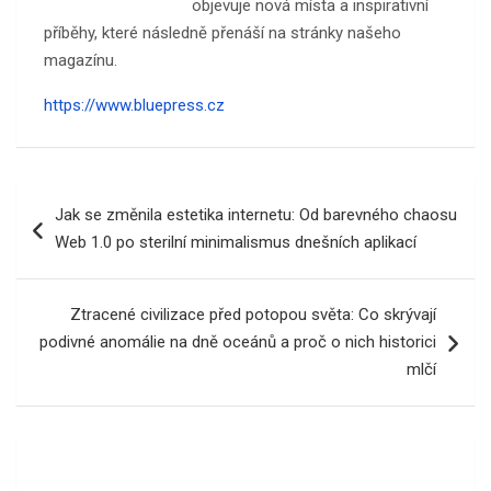
objevuje nová místa a inspirativní
příběhy, které následně přenáší na stránky našeho
magazínu.
https://www.bluepress.cz
Navigace
Jak se změnila estetika internetu: Od barevného chaosu
pro
Web 1.0 po sterilní minimalismus dnešních aplikací
příspěvek
Ztracené civilizace před potopou světa: Co skrývají
podivné anomálie na dně oceánů a proč o nich historici
mlčí