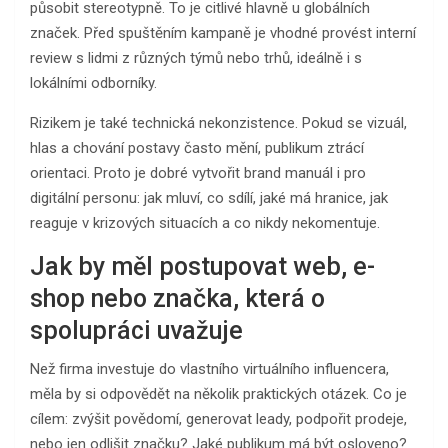
působit stereotypně. To je citlivé hlavně u globálních
značek. Před spuštěním kampaně je vhodné provést interní
review s lidmi z různých týmů nebo trhů, ideálně i s
lokálními odborníky.
Rizikem je také technická nekonzistence. Pokud se vizuál,
hlas a chování postavy často mění, publikum ztrácí
orientaci. Proto je dobré vytvořit brand manuál i pro
digitální personu: jak mluví, co sdílí, jaké má hranice, jak
reaguje v krizových situacích a co nikdy nekomentuje.
Jak by měl postupovat web, e-
shop nebo značka, která o
spolupráci uvažuje
Než firma investuje do vlastního virtuálního influencera,
měla by si odpovědět na několik praktických otázek. Co je
cílem: zvýšit povědomí, generovat leady, podpořit prodeje,
nebo jen odlišit značku? Jaké publikum má být osloveno?