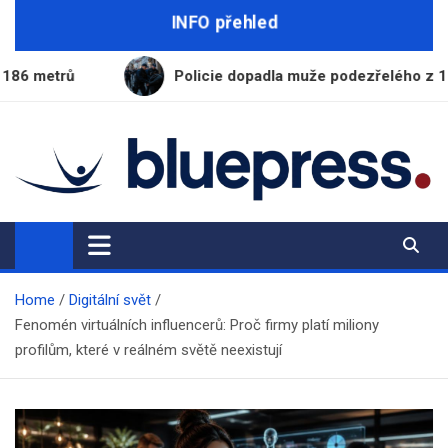
Skip
INFO přehled
to
content
Policie dopadla muže podezřelého z 15 let staré vraždy
BluePress.cz
Seriózní průvodce moderním životem
Home
Digitální svět
Fenomén virtuálních influencerů: Proč firmy platí miliony
profilům, které v reálném světě neexistují