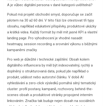
A je vůbec digitální persona v dané kategorii uvěřitelná?
Pokud má projekt obchodní smysl, doporučuje se začít
pilotem na 30 až 60 dní. V této fázi lze otestovat tři typy
obsahu, například edukativní příspěvky, produktové ukázky
a krátká videa. Každý formát by měl mít jasné KPI a vlastní
landing page. Pro vyhodnocení je vhodné nasadit
heatmapy, session recording a srovnání výkonu s běžnými
kampaněmi značky.
Pro web je důležité i technické zajištění. Obsah kolem
digitálního influencera by měl být indexovatelný, rychlý a
doplněný o strukturovaná data, pokud jde například o
produkt, událost nebo autorství článku. V době AI
vyhledávání a zero-click výsledků pomáhá silný tematický
cluster: profil postavy, kampaně, rozhovory, behind-the-
scenes obsah a produktové stránky propojené interním
linkováním. Značka tak buduje nejen dosah na sociálních