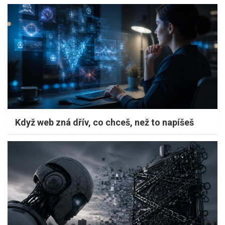
Když web zná dřív, co chceš, než to napíšeš