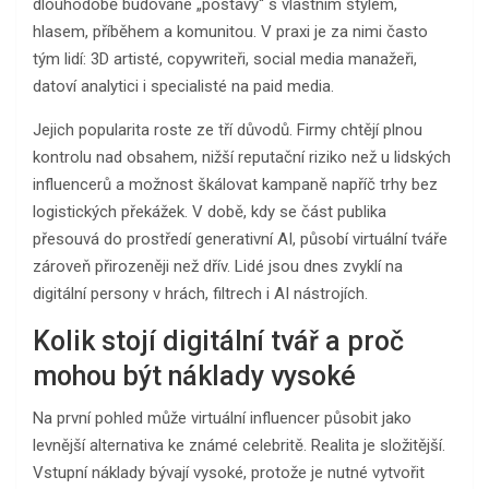
dlouhodobě budované „postavy“ s vlastním stylem,
hlasem, příběhem a komunitou. V praxi je za nimi často
tým lidí: 3D artisté, copywriteři, social media manažeři,
datoví analytici i specialisté na paid media.
Jejich popularita roste ze tří důvodů. Firmy chtějí plnou
kontrolu nad obsahem, nižší reputační riziko než u lidských
influencerů a možnost škálovat kampaně napříč trhy bez
logistických překážek. V době, kdy se část publika
přesouvá do prostředí generativní AI, působí virtuální tváře
zároveň přirozeněji než dřív. Lidé jsou dnes zvyklí na
digitální persony v hrách, filtrech i AI nástrojích.
Kolik stojí digitální tvář a proč
mohou být náklady vysoké
Na první pohled může virtuální influencer působit jako
levnější alternativa ke známé celebritě. Realita je složitější.
Vstupní náklady bývají vysoké, protože je nutné vytvořit