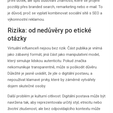
první dotek, ale spíš budování známosti, které se projeví
později přes branded search, remarketing nebo e-mail. To
je důvod, proč se vyplatí kombinovat sociální sítě s SEO a
výkonnostní reklamou.
Rizika: od nedůvěry po etické
otázky
Virtuální influenceři nejsou bez rizik. Část publika je vnímá
jako zábavný formát, jiná část jako manipulativní model,
který simuluje lidskou autenticitu. Pokud značka
nekomunikuje transparentně, může si poškodit důvěru.
Důležité je jasně uvádět, že jde o digitální postavu, a
nepoužívat klamavé prvky, které by záměrně vytvářely
dojem skutečné osoby.
Další problém je kulturní citlivost. Digitální postava může být
navržena tak, aby reprezentovala určitý styl, etnicitu nebo
životní zkušenost, ale bez odpovídajícího kontextu může