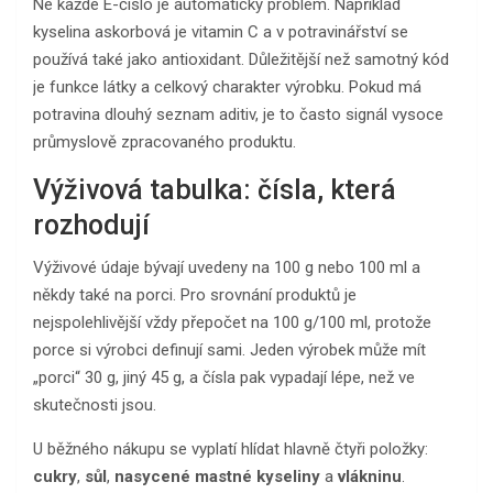
Ne každé E-číslo je automaticky problém. Například
kyselina askorbová je vitamin C a v potravinářství se
používá také jako antioxidant. Důležitější než samotný kód
je funkce látky a celkový charakter výrobku. Pokud má
potravina dlouhý seznam aditiv, je to často signál vysoce
průmyslově zpracovaného produktu.
Výživová tabulka: čísla, která
rozhodují
Výživové údaje bývají uvedeny na 100 g nebo 100 ml a
někdy také na porci. Pro srovnání produktů je
nejspolehlivější vždy přepočet na 100 g/100 ml, protože
porce si výrobci definují sami. Jeden výrobek může mít
„porci“ 30 g, jiný 45 g, a čísla pak vypadají lépe, než ve
skutečnosti jsou.
U běžného nákupu se vyplatí hlídat hlavně čtyři položky:
cukry
,
sůl
,
nasycené mastné kyseliny
a
vlákninu
.