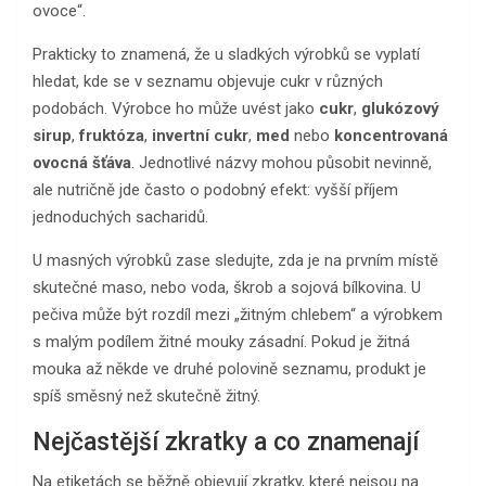
ovoce“.
Prakticky to znamená, že u sladkých výrobků se vyplatí
hledat, kde se v seznamu objevuje cukr v různých
podobách. Výrobce ho může uvést jako
cukr
,
glukózový
sirup
,
fruktóza
,
invertní cukr
,
med
nebo
koncentrovaná
ovocná šťáva
. Jednotlivé názvy mohou působit nevinně,
ale nutričně jde často o podobný efekt: vyšší příjem
jednoduchých sacharidů.
U masných výrobků zase sledujte, zda je na prvním místě
skutečné maso, nebo voda, škrob a sojová bílkovina. U
pečiva může být rozdíl mezi „žitným chlebem“ a výrobkem
s malým podílem žitné mouky zásadní. Pokud je žitná
mouka až někde ve druhé polovině seznamu, produkt je
spíš směsný než skutečně žitný.
Nejčastější zkratky a co znamenají
Na etiketách se běžně objevují zkratky, které nejsou na