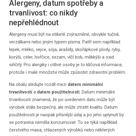
Alergeny, datum spotřeby a
trvanlivost: co nikdy
nepřehlédnout
Alergeny musí být na etiketě zvýrazněné, obvykle tučně,
verzálkami nebo jiným typem písma. Patří sem například
lepek, mléko, vejce, sója, arašídy, skořápkové plody, ryby,
korýši, celer, hořčice, sezam, vlčí bob, měkkýši a oxid
siřičitý. Pro alergiky i citlivé osoby je to klíčová informace,
protože i malé množství může způsobit zdravotní problém.
Na obalu sledujte rozdíl mezi
datem minimální
trvanlivosti
a
datem použitelnosti
. Datum minimální
trvanlivosti znamená, že po uvedeném datu může být
výrobek stále bezpečný, ale může ztratit kvalitu. Datum
použitelnosti je naopak přísnější údaj a po jeho uplynutí by
se potravina neměla konzumovat. To se týká například
čerstvého masa, chlazených výrobků nebo některých