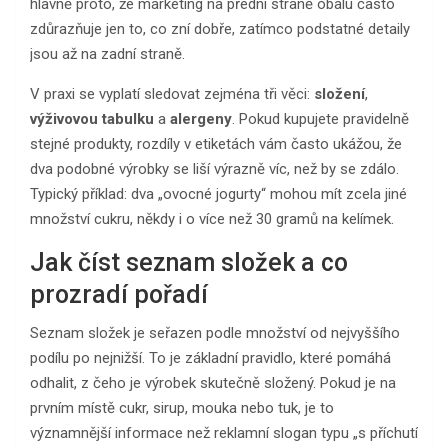
hlavně proto, že marketing na přední straně obalu často
zdůrazňuje jen to, co zní dobře, zatímco podstatné detaily
jsou až na zadní straně.
V praxi se vyplatí sledovat zejména tři věci:
složení
,
výživovou tabulku
a
alergeny
. Pokud kupujete pravidelně
stejné produkty, rozdíly v etiketách vám často ukážou, že
dva podobné výrobky se liší výrazně víc, než by se zdálo.
Typický příklad: dva „ovocné jogurty“ mohou mít zcela jiné
množství cukru, někdy i o více než 30 gramů na kelímek.
Jak číst seznam složek a co
prozradí pořadí
Seznam složek je seřazen podle množství od nejvyššího
podílu po nejnižší. To je základní pravidlo, které pomáhá
odhalit, z čeho je výrobek skutečně složený. Pokud je na
prvním místě cukr, sirup, mouka nebo tuk, je to
významnější informace než reklamní slogan typu „s příchutí