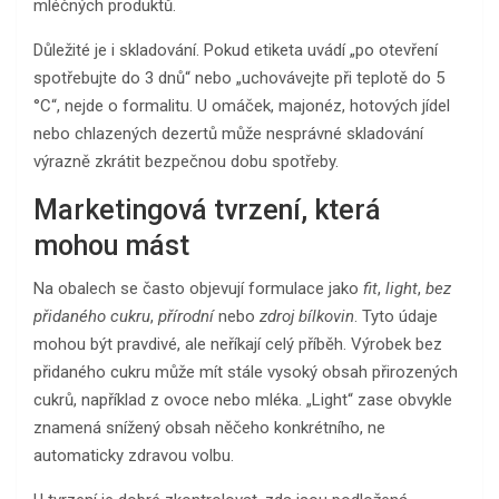
mléčných produktů.
Důležité je i skladování. Pokud etiketa uvádí „po otevření
spotřebujte do 3 dnů“ nebo „uchovávejte při teplotě do 5
°C“, nejde o formalitu. U omáček, majonéz, hotových jídel
nebo chlazených dezertů může nesprávné skladování
výrazně zkrátit bezpečnou dobu spotřeby.
Marketingová tvrzení, která
mohou mást
Na obalech se často objevují formulace jako
fit
,
light
,
bez
přidaného cukru
,
přírodní
nebo
zdroj bílkovin
. Tyto údaje
mohou být pravdivé, ale neříkají celý příběh. Výrobek bez
přidaného cukru může mít stále vysoký obsah přirozených
cukrů, například z ovoce nebo mléka. „Light“ zase obvykle
znamená snížený obsah něčeho konkrétního, ne
automaticky zdravou volbu.