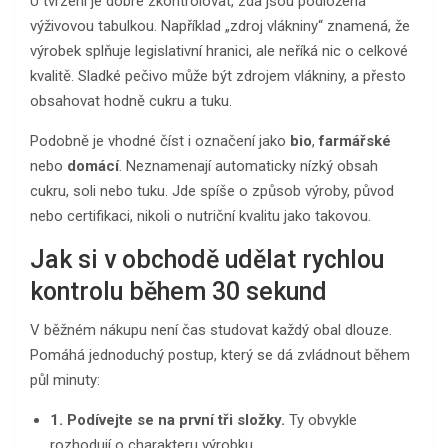
U tvrzení je dobré zkontrolovat, zda jsou podložená
výživovou tabulkou. Například „zdroj vlákniny“ znamená, že
výrobek splňuje legislativní hranici, ale neříká nic o celkové
kvalitě. Sladké pečivo může být zdrojem vlákniny, a přesto
obsahovat hodně cukru a tuku.
Podobně je vhodné číst i označení jako
bio
,
farmářské
nebo
domácí
. Neznamenají automaticky nízký obsah
cukru, soli nebo tuku. Jde spíše o způsob výroby, původ
nebo certifikaci, nikoli o nutriční kvalitu jako takovou.
Jak si v obchodě udělat rychlou
kontrolu během 30 sekund
V běžném nákupu není čas studovat každý obal dlouze.
Pomáhá jednoduchý postup, který se dá zvládnout během
půl minuty:
1. Podívejte se na první tři složky.
Ty obvykle
rozhodují o charakteru výrobku.