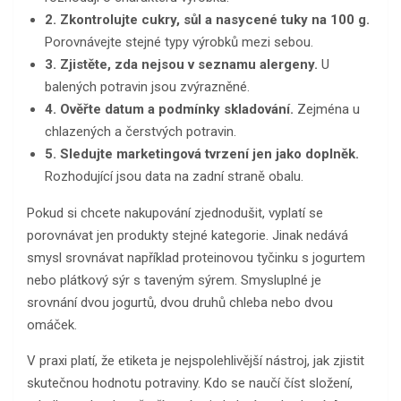
2. Zkontrolujte cukry, sůl a nasycené tuky na 100 g.
Porovnávejte stejné typy výrobků mezi sebou.
3. Zjistěte, zda nejsou v seznamu alergeny.
U
balených potravin jsou zvýrazněné.
4. Ověřte datum a podmínky skladování.
Zejména u
chlazených a čerstvých potravin.
5. Sledujte marketingová tvrzení jen jako doplněk.
Rozhodující jsou data na zadní straně obalu.
Pokud si chcete nakupování zjednodušit, vyplatí se
porovnávat jen produkty stejné kategorie. Jinak nedává
smysl srovnávat například proteinovou tyčinku s jogurtem
nebo plátkový sýr s taveným sýrem. Smysluplné je
srovnání dvou jogurtů, dvou druhů chleba nebo dvou
omáček.
V praxi platí, že etiketa je nejspolehlivější nástroj, jak zjistit
skutečnou hodnotu potraviny. Kdo se naučí číst složení,