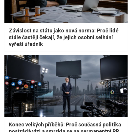
Závislost na státu jako nová norma: Proč lidé
stále častěji čekají, že jejich osobní selhání
vyřeší úředník
Konec velkých příběhů: Proč současná politika
postrádá vizi a smrskla se na permanentní PR