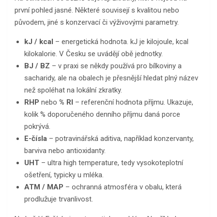
první pohled jasné. Některé souvisejí s kvalitou nebo
původem, jiné s konzervací či výživovými parametry.
kJ / kcal
– energetická hodnota. kJ je kilojoule, kcal
kilokalorie. V Česku se uvádějí obě jednotky.
BJ / BZ
– v praxi se někdy používá pro bílkoviny a
sacharidy, ale na obalech je přesnější hledat plný název
než spoléhat na lokální zkratky.
RHP
nebo
% RI
– referenční hodnota příjmu. Ukazuje,
kolik % doporučeného denního příjmu daná porce
pokrývá.
E-čísla
– potravinářská aditiva, například konzervanty,
barviva nebo antioxidanty.
UHT
– ultra high temperature, tedy vysokoteplotní
ošetření, typicky u mléka.
ATM / MAP
– ochranná atmosféra v obalu, která
prodlužuje trvanlivost.