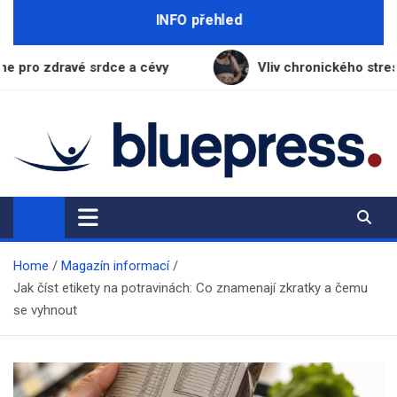
Skip
INFO přehled
to
content
dce a cévy
Vliv chronického stresu na tloustnutí: J
BluePress.cz
Seriózní průvodce moderním životem
Home
Magazín informací
Jak číst etikety na potravinách: Co znamenají zkratky a čemu
se vyhnout