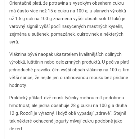
Orientačně platí, že potravina s vysokým obsahem cukru
má často více než 15 g cukru na 100 g, u slaných výrobků
už 1,5 g soli na 100 g znamená vyšší obsah soli. U tuků je
varovný signál vyšší podíl nasycených mastných kyselin,
zejména u sušenek, pomazánek, cukrovinek a některých
sýrů.
Vláknina bývá naopak ukazatelem kvalitnějších obilných
výrobků, luštěnin nebo celozrnných produktů. U pečiva platí
jednoduché pravidlo: čím vyšší obsah vlákniny na 100 g, tím
větší šance, že nejde jen o rafinovanou mouku bez přidané
hodnoty.
Praktický příklad: dvě müsli tyčinky mohou mít podobnou
hmotnost, ale jedna obsahuje 28 g cukru na 100 g a druhá
12 g. Rozdíl je výrazný, i když obě vypadají „zdravě“. Stejně
tak některé ochucené jogurty mívají cukru podobně jako
dezert.