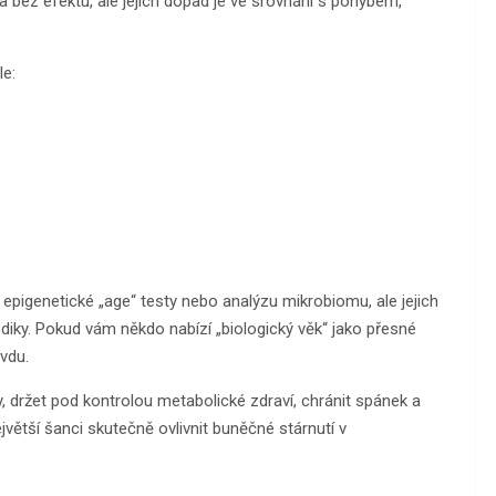
a bez efektu, ale jejich dopad je ve srovnání s pohybem,
le:
ad epigenetické „age“ testy nebo analýzu mikrobiomu, ale jejich
diky. Pokud vám někdo nabízí „biologický věk“ jako přesné
avdu.
y, držet pod kontrolou metabolické zdraví, chránit spánek a
jvětší šanci skutečně ovlivnit buněčné stárnutí v