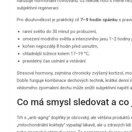
narušuje hormonální rovnováhu. Už několik nocí s méně než
subjektivní regeneraci.
Pro dlouhověkost je praktický cíl
7–9 hodin spánku
s prav
ranní světlo do 30 minut po probuzení,
omezení modrého světla a intenzivního jasu 1–2 hodiny 
kofein nejpozději 8 hodin před usnutím,
chladnější ložnice kolem 17–19 °C,
pravidelný čas usínání a vstávání.
Stresové hormony, zejména chronicky zvýšený kortizol, moh
Dobře funguje kombinace dechových technik, krátké denní 
vědomého zpomalení dechu může snížit subjektivní napětí 
Co má smysl sledovat a co 
Trh s „anti-aging“ doplňky je obrovský, ale většina produktů
„mitochondriální koktejly“ vypadají lákavě, ale u zdravých li