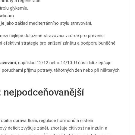
é hmoty a regenerace.
trolu glykemie.
elinám.
eje
jako základ mediterránního stylu stravování.
ezi nejlépe doložené stravovací vzorce pro prevenci
mi efektivní strategie pro snížení zánětu a podporu buněčné
avování
, například 12/12 nebo 14/10. U části lidí zlepšuje
s poruchami příjmu potravy, těhotných žen nebo při některých
: nejpodceňovanější
obíhá oprava tkání, regulace hormonů a čištění
deficit zvyšuje zánět, zhoršuje citlivost na inzulin a