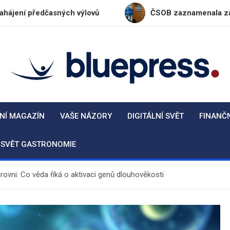
dčasných výlovů
ČSOB zaznamenala za první pololet
BluePress.cz
Seriózní průvodce moderním životem
NÍ MAGAZÍN
VAŠE NÁZORY
DIGITÁLNÍ SVĚT
FINANČ
SVĚT GASTRONOMIE
rovni: Co věda říká o aktivaci genů dlouhověkosti