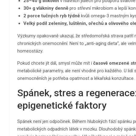
25–40 g bílkovin
v hlavních jídlech pro podporu svalov
30+ g vlákniny denně
pro střevní mikrobiom a lepší kon
2 porce tučných ryb týdně
kvůli omega-3 mastným kys
Velký podíl zeleniny, luštěnin, ořechů a olivového ol
Výzkumy opakovaně ukazují, že středomořská strava patří m
chronických onemocnění. Není to „anti-aging dieta“, ale vel
homeostázy.
Pokud chcete jít dál, smysl může mít i
časově omezené str
metabolické parametry, ale není vhodné pro každého. U lidí 
onemocněních je potřeba opatrnost a lékařská konzultace.
Spánek, stres a regenerace
epigenetické faktory
Spánek není jen odpočinek. Během hlubokých fází spánku pr
metabolických odpadních látek v mozku. Dlouhodobý spánkový 