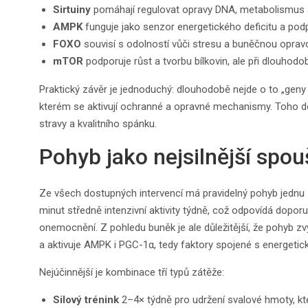
Sirtuiny
pomáhají regulovat opravy DNA, metabolismus 
AMPK
funguje jako senzor energetického deficitu a pod
FOXO
souvisí s odolností vůči stresu a buněčnou oprav
mTOR
podporuje růst a tvorbu bílkovin, ale při dlouhodo
Praktický závěr je jednoduchý: dlouhodobě nejde o to „geny 
kterém se aktivují ochranné a opravné mechanismy. Toho 
stravy a kvalitního spánku.
Pohyb jako nejsilnější spo
Ze všech dostupných intervencí má pravidelný pohyb jednu 
minut středně intenzivní aktivity týdně, což odpovídá dopo
onemocnění. Z pohledu buněk je ale důležitější, že pohyb zvy
a aktivuje AMPK i PGC-1α, tedy faktory spojené s energetick
Nejúčinnější je kombinace tří typů zátěže:
Silový trénink
2–4× týdně pro udržení svalové hmoty, kte