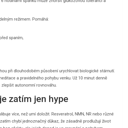
 6 hodinami spánku může zhoršit glukózovou toleranci a
idelným režimem. Pomáhá:
před spaním,
ou při dlouhodobém působení urychlovat biologické stárnutí.
meditace a pravidelného pohybu venku. Už 10 minut denně
a zlepšit autonomní rovnováhu.
je zatím jen hype
 slibuje více, než umí doložit. Resveratrol, NMN, NR nebo různé
dí zatím chybí jednoznačný důkaz, že zásadně prodlužují život