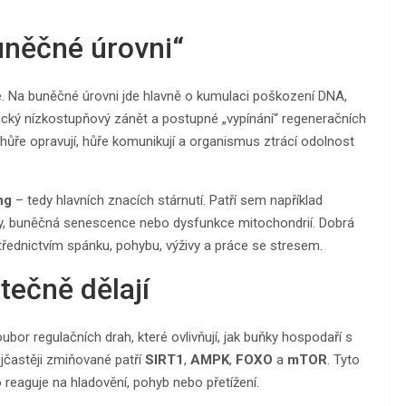
uněčné úrovni“
e. Na buněčné úrovni jde hlavně o kumulaci poškození DNA,
nický nízkostupňový zánět a postupné „vypínání“ regeneračních
ůře opravují, hůře komunikují a organismus ztrácí odolnost
ng
– tedy hlavních znacích stárnutí. Patří sem například
y, buněčná senescence nebo dysfunkce mitochondrií. Dobrá
třednictvím spánku, pohybu, výživy a práce se stresem.
tečně dělají
bor regulačních drah, které ovlivňují, jak buňky hospodaří s
nejčastěji zmiňované patří
SIRT1
,
AMPK
,
FOXO
a
mTOR
. Tyto
lo reaguje na hladovění, pohyb nebo přetížení.