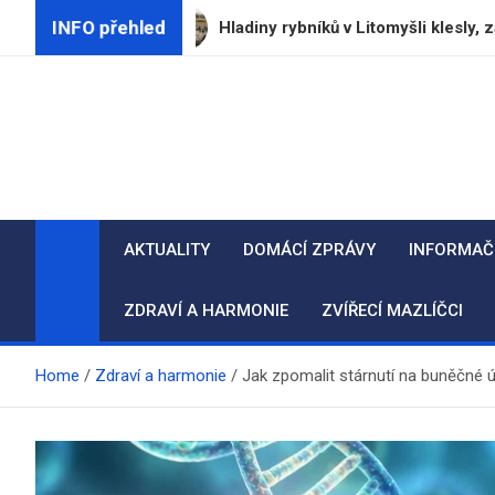
Skip
INFO přehled
lí
Hladiny rybníků v Litomyšli klesly, zahájení pře
to
content
AKTUALITY
DOMÁCÍ ZPRÁVY
INFORMAČ
ZDRAVÍ A HARMONIE
ZVÍŘECÍ MAZLÍČCI
Home
Zdraví a harmonie
Jak zpomalit stárnutí na buněčné ú