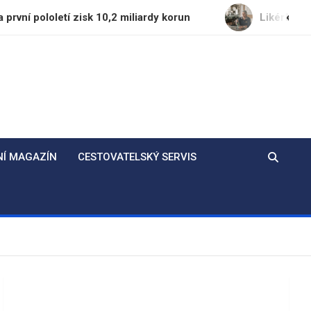
í zisk 10,2 miliardy korun
Likérka Fruko-Schulz p
NÍ MAGAZÍN
CESTOVATELSKÝ SERVIS