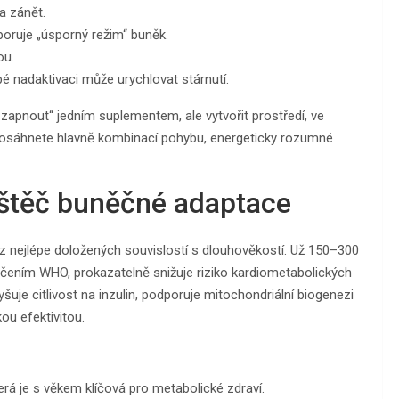
a zánět.
poruje „úsporný režim“ buněk.
ou.
bé nadaktivaci může urychlovat stárnutí.
zapnout“ jedním suplementem, ale vytvořit prostředí, ve
dosáhnete hlavně kombinací pohybu, energeticky rozumné
uštěč buněčné adaptace
z nejlépe doložených souvislostí s dlouhověkostí. Už 150–300
ručením WHO, prokazatelně snižuje riziko kardiometabolických
šuje citlivost na inzulin, podporuje mitochondriální biogenezi
ou efektivitou.
rá je s věkem klíčová pro metabolické zdraví.