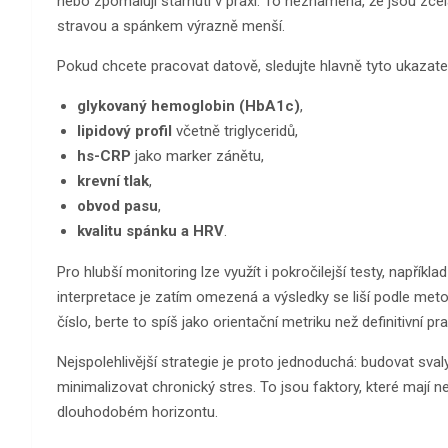
nebo zpomalují stárnutí v praxi. To neznamená, že jsou zcel
stravou a spánkem výrazně menší.
Pokud chcete pracovat datově, sledujte hlavně tyto ukazate
glykovaný hemoglobin (HbA1c)
,
lipidový profil
včetně triglyceridů,
hs-CRP
jako marker zánětu,
krevní tlak
,
obvod pasu
,
kvalitu spánku a HRV
.
Pro hlubší monitoring lze využít i pokročilejší testy, napříkl
interpretace je zatím omezená a výsledky se liší podle meto
číslo, berte to spíš jako orientační metriku než definitivní pr
Nejspolehlivější strategie je proto jednoduchá: budovat sval
minimalizovat chronický stres. To jsou faktory, které mají ne
dlouhodobém horizontu.