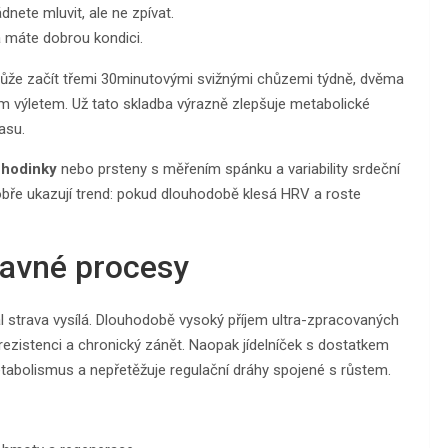
dnete mluvit, ale ne zpívat.
a máte dobrou kondici.
může začít třemi 30minutovými svižnými chůzemi týdně, dvěma
m výletem. Už tato skladba výrazně zlepšuje metabolické
asu.
 hodinky
nebo prsteny s měřením spánku a variability srdeční
obře ukazují trend: pokud dlouhodobě klesá HRV a roste
ravné procesy
gnál strava vysílá. Dlouhodobě vysoký příjem ultra-zpracovaných
rezistenci a chronický zánět. Naopak jídelníček s dostatkem
metabolismus a nepřetěžuje regulační dráhy spojené s růstem.