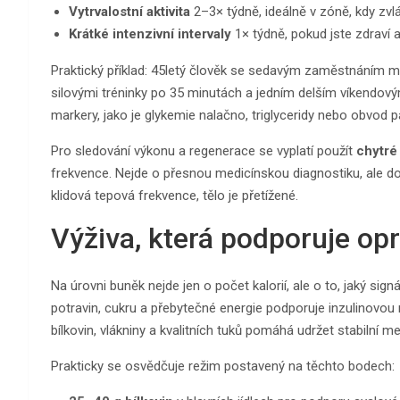
Vytrvalostní aktivita
2–3× týdně, ideálně v zóně, kdy zvlá
Krátké intenzivní intervaly
1× týdně, pokud jste zdraví 
Praktický příklad: 45letý člověk se sedavým zaměstnáním 
silovými tréninky po 35 minutách a jedním delším víkendový
markery, jako je glykemie nalačno, triglyceridy nebo obvod p
Pro sledování výkonu a regenerace se vyplatí použít
chytré
frekvence. Nejde o přesnou medicínskou diagnostiku, ale d
klidová tepová frekvence, tělo je přetížené.
Výživa, která podporuje op
Na úrovni buněk nejde jen o počet kalorií, ale o to, jaký si
potravin, cukru a přebytečné energie podporuje inzulinovou 
bílkovin, vlákniny a kvalitních tuků pomáhá udržet stabilní 
Prakticky se osvědčuje režim postavený na těchto bodech: