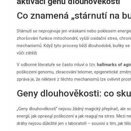
aktivaci genů dlouhověkosti
Co znamená „stárnutí na b
Stárnutí se neprojevuje jen vráskami nebo poklesem energi
zhoršování funkce mitochondrií, vyšší oxidační stres, chro
mechanismů. Když tyto procesy běží dlouhodobě, buňky se h
vůči zátěži.
V odborné literatuře se často mluví o tzv.
hallmarks of agi
poškození genomu, zkracování telomer, epigenetické změn
zpráva je, že některé z těchto mechanismů lze ovlivnit pros
Geny dlouhověkosti: co sku
„Geny dlouhověkosti“ nejsou žádný magický přepínač, ale sou
energií, jak opravují poškození a jak reagují na stres. Mezi 
dráhy nejsou důležité jen v laboratoři – souvisí s tím, jak tě