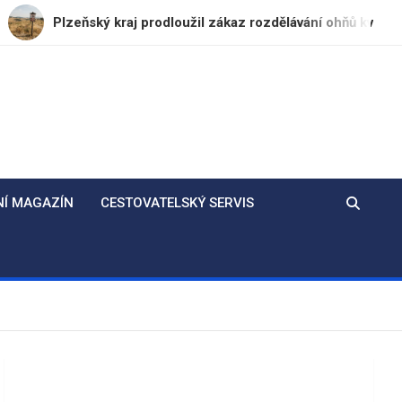
ňský kraj prodloužil zákaz rozdělávání ohňů kvůli dlouhodobé
NÍ MAGAZÍN
CESTOVATELSKÝ SERVIS