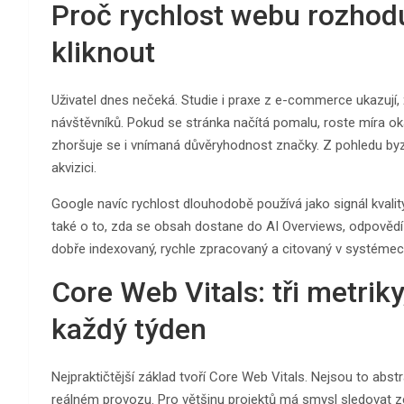
Proč rychlost webu rozhoduj
kliknout
Uživatel dnes nečeká. Studie i praxe z e-commerce ukazují,
návštěvníků. Pokud se stránka načítá pomalu, roste míra 
zhoršuje se i vnímaná důvěryhodnost značky. Z pohledu b
akvizici.
Google navíc rychlost dlouhodobě používá jako signál kvality
také o to, zda se obsah dostane do AI Overviews, odpovědí
dobře indexovaný, rychle zpracovaný a citovaný v systémech,
Core Web Vitals: tři metriky
každý týden
Nejpraktičtější základ tvoří Core Web Vitals. Nejsou to abstr
reálném provozu. Pro většinu projektů má smysl sledovat