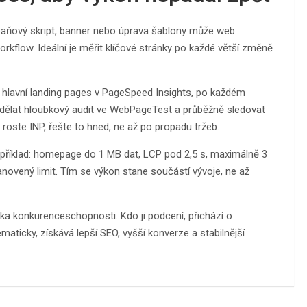
paňový skript, banner nebo úprava šablony může web
kflow. Ideální je měřit klíčové stránky po každé větší změně
t hlavní landing pages v PageSpeed Insights, po každém
 udělat hloubkový audit ve WebPageTest a průběžně sledovat
oste INP, řešte to hned, ne až po propadu tržeb.
apříklad: homepage do 1 MB dat, LCP pod 2,5 s, maximálně 3
novený limit. Tím se výkon stane součástí vývoje, ne až
ka konkurenceschopnosti. Kdo ji podcení, přichází o
tematicky, získává lepší SEO, vyšší konverze a stabilnější