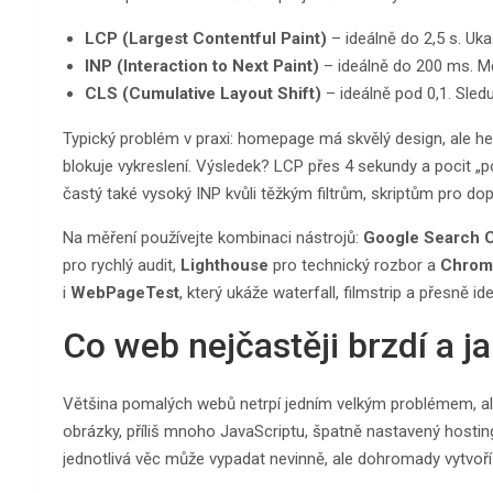
LCP (Largest Contentful Paint)
– ideálně do 2,5 s. Uka
INP (Interaction to Next Paint)
– ideálně do 200 ms. Mě
CLS (Cumulative Layout Shift)
– ideálně pod 0,1. Sleduj
Typický problém v praxi: homepage má skvělý design, ale hero
blokuje vykreslení. Výsledek? LCP přes 4 sekundy a pocit „
častý také vysoký INP kvůli těžkým filtrům, skriptům pro 
Na měření používejte kombinaci nástrojů:
Google Search 
pro rychlý audit,
Lighthouse
pro technický rozbor a
Chrom
i
WebPageTest
, který ukáže waterfall, filmstrip a přesně ide
Co web nejčastěji brzdí a j
Většina pomalých webů netrpí jedním velkým problémem, al
obrázky, příliš mnoho JavaScriptu, špatně nastavený hostin
jednotlivá věc může vypadat nevinně, ale dohromady vytvoř