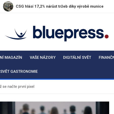
 hlásí 17,2% nárůst tržeb díky výrobě munice
Plze
BluePress.cz
Seriózní průvodce moderním životem
NÍ MAGAZÍN
VAŠE NÁZORY
DIGITÁLNÍ SVĚT
FINANČ
SVĚT GASTRONOMIE
 se načte první pixel