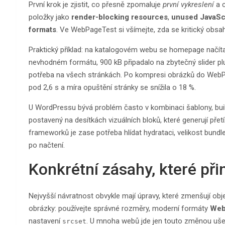
První krok je zjistit, co přesně zpomaluje
první vykreslení
a 
položky jako
render-blocking resources
,
unused JavaSc
formats
. Ve WebPageTest si všímejte, zda se kritický obsah
Praktický příklad: na katalogovém webu se homepage načítal
nevhodném formátu, 900 kB připadalo na zbytečný slider plug
potřeba na všech stránkách. Po kompresi obrázků do WebP/A
pod 2,6 s a míra opuštění stránky se snížila o 18 %.
U WordPressu bývá problém často v kombinaci šablony, build
postavený na desítkách vizuálních bloků, které generují pře
frameworků je zase potřeba hlídat hydrataci, velikost bundle
po načtení.
Konkrétní zásahy, které přin
Nejvyšší návratnost obvykle mají úpravy, které zmenšují obje
obrázky: používejte správné rozměry, moderní formáty
We
nastavení
. U mnoha webů jde jen touto změnou ušetř
srcset