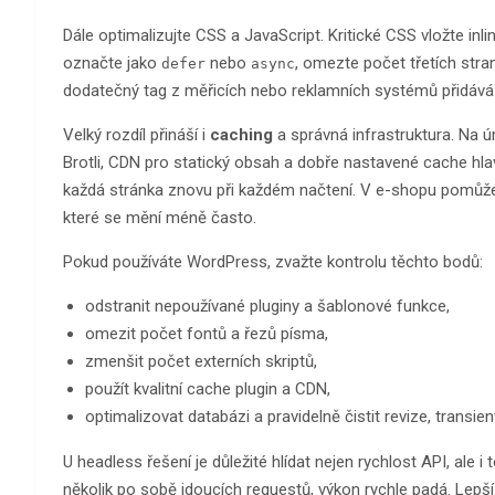
Dále optimalizujte CSS a JavaScript. Kritické CSS vložte inli
označte jako
nebo
, omezte počet třetích stra
defer
async
dodatečný tag z měřicích nebo reklamních systémů přidává l
Velký rozdíl přináší i
caching
a správná infrastruktura. Na 
Brotli, CDN pro statický obsah a dobře nastavené cache hlav
každá stránka znovu při každém načtení. V e-shopu pomůže 
které se mění méně často.
Pokud používáte WordPress, zvažte kontrolu těchto bodů:
odstranit nepoužívané pluginy a šablonové funkce,
omezit počet fontů a řezů písma,
zmenšit počet externích skriptů,
použít kvalitní cache plugin a CDN,
optimalizovat databázi a pravidelně čistit revize, transien
U headless řešení je důležité hlídat nejen rychlost API, ale 
několik po sobě jdoucích requestů, výkon rychle padá. Lepš