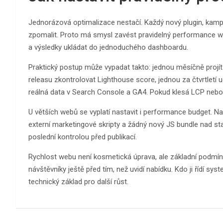
Jednorázová optimalizace nestačí. Každý nový plugin, kam
zpomalit. Proto má smysl zavést pravidelný performance wor
a výsledky ukládat do jednoduchého dashboardu.
Praktický postup může vypadat takto: jednou měsíčně projí
releasu zkontrolovat Lighthouse score, jednou za čtvrtletí
reálná data v Search Console a GA4. Pokud klesá LCP nebo r
U větších webů se vyplatí nastavit i performance budget. N
externí marketingové skripty a žádný nový JS bundle nad sta
poslední kontrolou před publikací.
Rychlost webu není kosmetická úprava, ale základní podmín
návštěvníky ještě před tím, než uvidí nabídku. Kdo ji řídí sys
technický základ pro další růst.