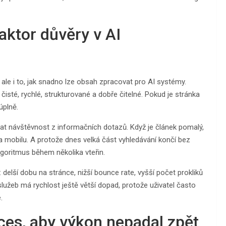
faktor důvěry v AI
ale i to, jak snadno lze obsah zpracovat pro AI systémy.
čisté, rychlé, strukturované a dobře čitelné. Pokud je stránka
úplně.
vat návštěvnost z informačních dotazů. Když je článek pomalý,
a mobilu. A protože dnes velká část vyhledávání končí bez
algoritmus během několika vteřin.
 delší dobu na stránce, nižší bounce rate, vyšší počet prokliků
služeb má rychlost ještě větší dopad, protože uživatel často
.
oces, aby výkon nepadal zpět