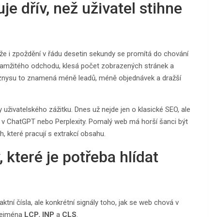
e dřív, než uživatel stihne
 že i zpoždění v řádu desetin sekundy se promítá do chování
okamžitého odchodu, klesá počet zobrazených stránek a
yznysu to znamená méně leadů, méně objednávek a dražší
 uživatelského zážitku. Dnes už nejde jen o klasické SEO, ale
 v ChatGPT nebo Perplexity. Pomalý web má horší šanci být
 které pracují s extrakcí obsahu.
, které je potřeba hlídat
aktní čísla, ale konkrétní signály toho, jak se web chová v
 zejména
LCP
,
INP
a
CLS
.