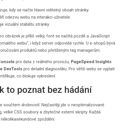
zuje, kdy se načte hlavní viditelný obsah stránky.
ří odezvu webu na interakci uživatele.
e vizuální stabilitu stránky.
 obrázek je příliš velký, font se načítá pozdě a JavaScript
pomalého webu“, i když server odpovídá rychle. U e-shopů bývá
doporučování produktů nebo přetíženým tag managerům.
Console
pro data z reálného provozu,
PageSpeed Insights
e DevTools
pro detailní diagnostiku. Pro větší weby se vyplatí
ntifikuje, co blokuje vykreslení.
ak to poznat bez hádání
e součtem drobností. Nejčastěji jde o neoptimalizované
g, velké CSS soubory a zbytečné externí skripty. Každá
í několikasekundové zpoždění.