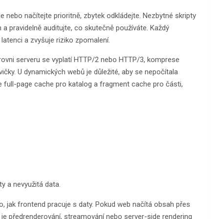
ne nebo načítejte prioritně, zbytek odkládejte. Nezbytné skripty
n a pravidelně auditujte, co skutečně používáte. Každý
atenci a zvyšuje riziko zpomalení.
úrovni serveru se vyplatí HTTP/2 nebo HTTP/3, komprese
ičky. U dynamických webů je důležité, aby se nepočítala
full-page cache pro katalog a fragment cache pro části,
ty a nevyužitá data.
i to, jak frontend pracuje s daty. Pokud web načítá obsah přes
í je předrenderování, streamování nebo server-side rendering