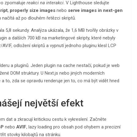
co zpomaluje
reakci na interakci
. V Lighthouse sledujte
ript
,
properly size images
nebo
serve images in next-gen
 načítá až po dlouhém řetězci skriptů.
a 5,8 sekundy. Analýza ukázala, že 1,6 MB tvořily obrázky v
in a dalších 700 kB na marketingové skripty, které nebyly
VIF, odložení skriptů a vypnutí jednoho pluginu klesl LCP
eru a pluginů. Jeden plugin na cache nestačí, pokud je web
tížené DOM struktury. U Next.js nebo jiných moderních
 a to, zda se opravdu renderuje jen to, co má být vidět hned
ášejí největší efekt
m dat a zkracují kritickou cestu k vykreslení. Začněte
bP
nebo
AVIF
, lazy loading pro obsah pod ohybem a precizní
it stovky kilobajtů na stránku.