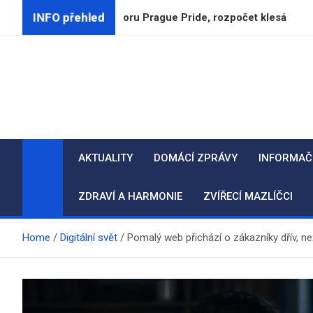
Skip
INFO přehled
ukončují podporu Prague Pride, rozpočet klesá
CSG
to
content
AKTUALITY
DOMÁCÍ ZPRÁVY
INFORMAČ
ZDRAVÍ A HARMONIE
ZVÍŘECÍ MAZLÍČCI
Home
Digitální svět
Pomalý web přichází o zákazníky dřív, než