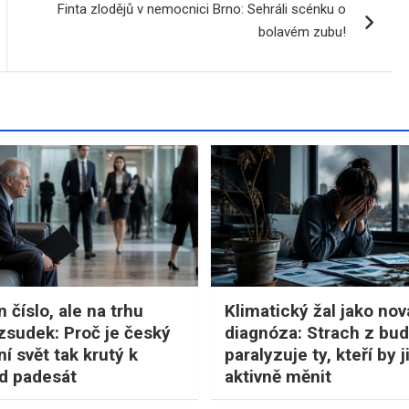
Finta zlodějů v nemocnici Brno: Sehráli scénku o
bolavém zubu!
n číslo, ale na trhu
Klimatický žal jako nov
zsudek: Proč je český
diagnóza: Strach z bu
í svět tak krutý k
paralyzuje ty, kteří by j
d padesát
aktivně měnit