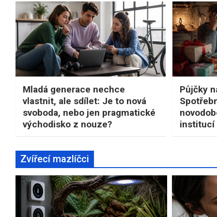
Mladá generace nechce
Půjčky n
vlastnit, ale sdílet: Je to nová
Spotřebn
svoboda, nebo jen pragmatické
novodobé
východisko z nouze?
institucí
Zvířecí mazlíčci