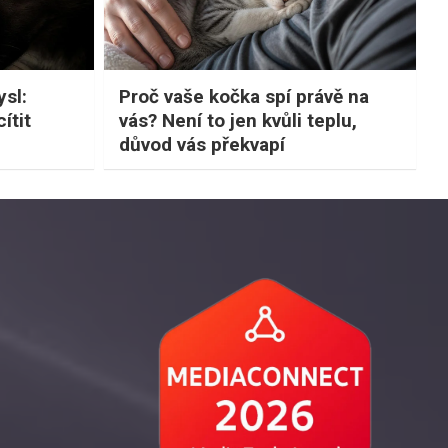
sl:
Proč vaše kočka spí právě na
ítit
vás? Není to jen kvůli teplu,
důvod vás překvapí