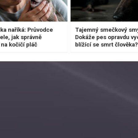
ka naříká: Průvodce
Tajemný smečkový smy
ele, jak správně
Dokáže pes opravdu vyc
na kočičí pláč
blížící se smrt člověka?