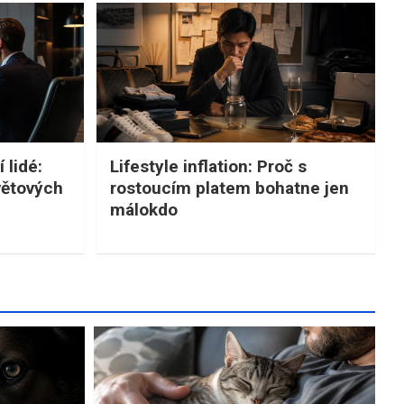
 lidé:
Lifestyle inflation: Proč s
větových
rostoucím platem bohatne jen
málokdo