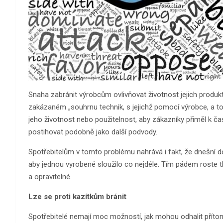
Snaha zabránit výrobcům ovlivňovat životnost jejich produktů
zakázaném „souhrnu technik, s jejichž pomocí výrobce, a t
jeho životnost nebo použitelnost, aby zákazníky přiměl k ča
postihovat podobně jako další podvody.
Spotřebitelům v tomto problému nahrává i fakt, že dnešní do
aby jednou vyrobené sloužilo co nejdéle. Tím pádem roste tl
a opravitelné.
Lze se proti kazítkům bránit
Spotřebitelé nemají moc možností, jak mohou odhalit přítomn