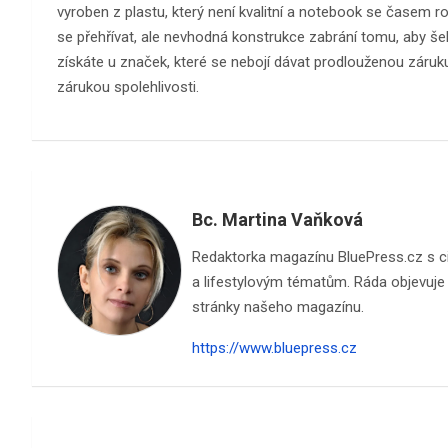
vyroben z plastu, který není kvalitní a notebook se časem 
se přehřívat, ale nevhodná konstrukce zabrání tomu, aby šel l
získáte u značek, které se nebojí dávat prodlouženou záruku. 
zárukou spolehlivosti.
Bc. Martina Vaňková
Redaktorka magazínu BluePress.cz s cite
a lifestylovým tématům. Ráda objevuje n
stránky našeho magazínu.
https://www.bluepress.cz
Navigace