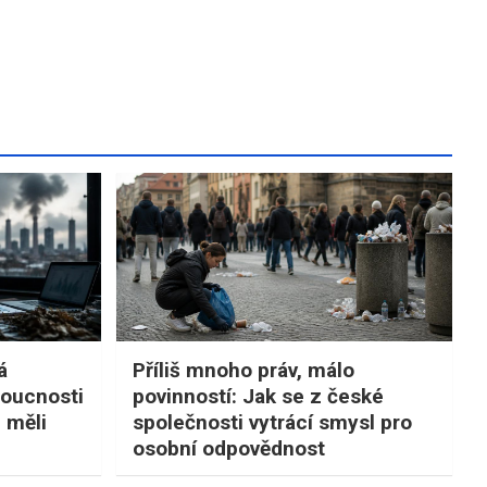
á
Příliš mnoho práv, málo
doucnosti
povinností: Jak se z české
i měli
společnosti vytrácí smysl pro
osobní odpovědnost