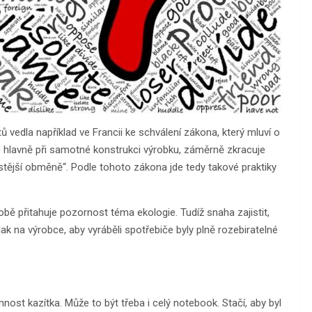
 vedla například ve Francii ke schválení zákona, který mluví o
o hlavně při samotné konstrukci výrobku, záměrně zkracuje
stější obměně“. Podle tohoto zákona jde tedy takové praktiky
bě přitahuje pozornost téma ekologie. Tudíž snaha zajistit,
ak na výrobce, aby vyráběli spotřebiče byly plně rozebiratelné
ost kazítka. Může to být třeba i celý notebook. Stačí, aby byl