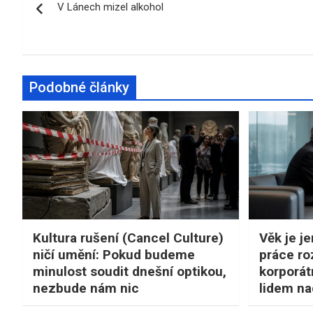
V Lánech mizel alkohol
pro
příspěvek
Podobné články
Kultura rušení (Cancel Culture)
Věk je je
ničí umění: Pokud budeme
práce ro
minulost soudit dnešní optikou,
korporátn
nezbude nám nic
lidem na