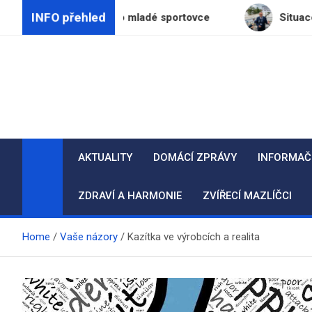
Skip
INFO přehled
ateparku pro mladé sportovce
Situace na českých ř
to
content
AKTUALITY
DOMÁCÍ ZPRÁVY
INFORMAČ
ZDRAVÍ A HARMONIE
ZVÍŘECÍ MAZLÍČCI
Home
Vaše názory
Kazítka ve výrobcích a realita