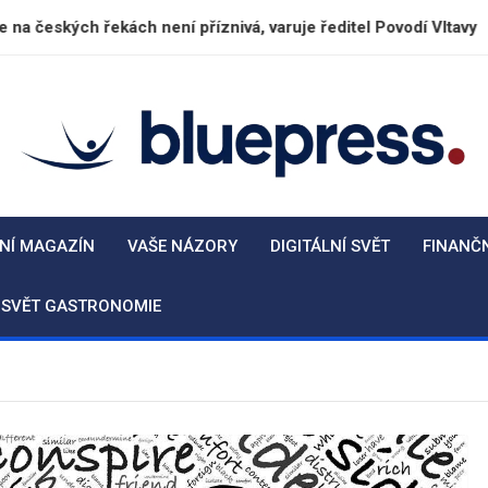
ekách není příznivá, varuje ředitel Povodí Vltavy
BluePress.cz
Seriózní průvodce moderním životem
NÍ MAGAZÍN
VAŠE NÁZORY
DIGITÁLNÍ SVĚT
FINANČ
SVĚT GASTRONOMIE